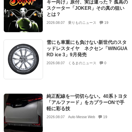
キー向け」原付、実は違った？ 孤高の
スクーター「JOKER」その真の狙い
とは？
2026.08.07
乗りものニュース
19
雪にも車重にも負けない新世代のスタ
ッドレスタイヤ ネクセン「WINGUA
RD ice 3」9月発売
2026.08.07
くるまのニュース
0
純正配線を一切切らない。40系トヨタ
「アルファード」をカプラーONで手
軽に彩る技
2026.08.07
Auto Messe Web
19