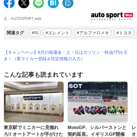
文：AUTOSPORT web
関連タグ
#IS
#エレメント
#アルファロメオ
#トヨタ
【キャンペーン】8月の毎週金・土・日はガソリン・軽油7円/L引
き！（要マイカー登録＆特定情報の入力）
こんな記事も読まれています
東京駅でミニカーに見惚れ
MotoGP、シルバーストンと
レ
ろ!! オートアートが手がけた
契約延長。イギリスGP開催
オ