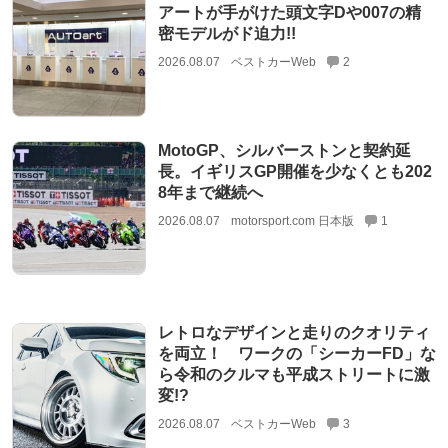
アートが手がけた頭文字Dや007の精
密モデルがド迫力!!
2026.08.07
ベストカーWeb
2
MotoGP、シルバーストンと契約延
長。イギリスGP開催を少なくとも202
8年まで継続へ
2026.08.07
motorsport.com 日本版
1
レトロなデザインと走りのクオリティ
を両立！ ワークの「シーカーFD」な
ら令和のクルマも平成ストリートに激
変!?
2026.08.07
ベストカーWeb
3