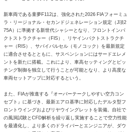
新車両である童夢F112は、強化された2026 FIAフォーミュ
ラ・リージョナル・セカンドジェネレーション規定（J項2
75A）に準拠する新世代シャシーとなり、フロントインパ
クトストラクチャー（FIS）、リヤインパクトストラクチ
ャー（RIS）、サバイバルセル（モノコック）を最新規定
に適合させるとともに、サスペンションにはサードエレメ
ントを新たに搭載。これにより、車高セッティングとピッ
チング制御を独立して行うことが可能となり、より高度な
車両セットアップに対応するという。
また、FIAが推進する『オーバーテークしやすい空力コン
セプト』に基づき、最新エアロ基準に対応したデルタ型フ
ロントウイングおよびリヤウイングレットを装備。自社で
の風洞試験とCFD解析を繰り返し実施することで空力性能
を最適化し、より多くのドライバーとエンジニアが、ダウ