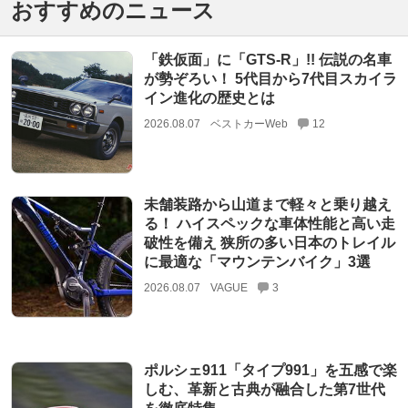
おすすめのニュース
「鉄仮面」に「GTS-R」!! 伝説の名車
が勢ぞろい！ 5代目から7代目スカイラ
イン進化の歴史とは
2026.08.07
ベストカーWeb
12
未舗装路から山道まで軽々と乗り越え
る！ ハイスペックな車体性能と高い走
破性を備え 狭所の多い日本のトレイル
に最適な「マウンテンバイク」3選
2026.08.07
VAGUE
3
ポルシェ911「タイプ991」を五感で楽
しむ、革新と古典が融合した第7世代