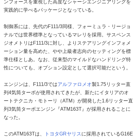
ンフォースを重視した高度なシャーシエンジニアリングを
実践的に学べるパッケージとなっている。
制御系には、先代のF111/3同様、フォーミュラ・リージョ
ナルでは世界標準となっているマレリを採用。サスペンス
ジオメトリはF111/3に対し、よりステアリングインフォメ
ーション量を高めた、やや上級者志向のセッティングを標
準仕様としあ。なお、従来型のマイルドなハンドリング特
性についても、オプション設定として選択可能だという。
エンジンは、F111/3では
アルファロメオ
製1.75リッター直
列4気筒ターボが使用されてきたが、新たにイタリアのオ
ートテクニカ・モトーリ（ATM）が開発した1.6リッター直
列3気筒ターボエンジン『ATM163T』が採用されることに
なった。
このATM163Tは、
トヨタ
GRヤリス
に採用されているG16E