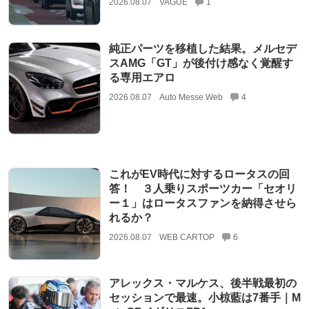
2026.08.07
VAGUE
1
純正パーツを移植した結果。メルセデ
スAMG「GT」が後付け感なく覚醒す
る専用エアロ
2026.08.07
Auto Messe Web
4
これがEV時代に対するロータスの回
答！ ３人乗りスポーツカー「セオリ
ー１」はロータスファンを納得させら
れるか？
2026.08.07
WEB CARTOP
6
アレックス・マルケス、後半戦最初の
セッションで最速。小椋藍は7番手｜M