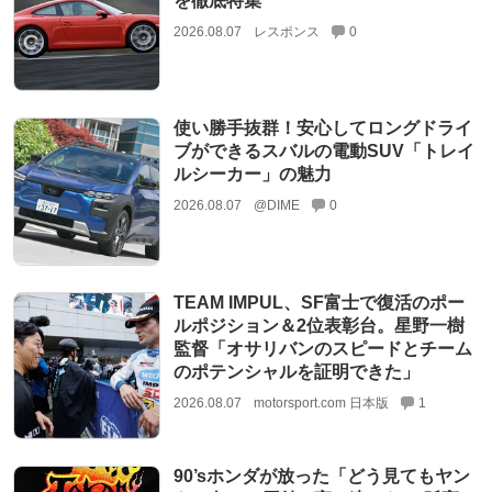
を徹底特集
2026.08.07
レスポンス
0
使い勝手抜群！安心してロングドライ
ブができるスバルの電動SUV「トレイ
ルシーカー」の魅力
2026.08.07
@DIME
0
TEAM IMPUL、SF富士で復活のポー
ルポジション＆2位表彰台。星野一樹
監督「オサリバンのスピードとチーム
のポテンシャルを証明できた」
2026.08.07
motorsport.com 日本版
1
90’sホンダが放った「どう見てもヤン