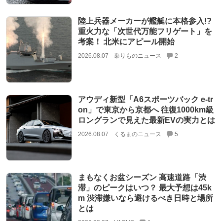
陸上兵器メーカーが艦艇に本格参入!?
重火力な「次世代万能フリゲート」を
考案！ 北米にアピール開始
2026.08.07
乗りものニュース
2
アウディ新型「A6スポーツバック e-tr
on」で東京から京都へ 往復1000km級
ロングランで見えた最新EVの実力とは
2026.08.07
くるまのニュース
5
まもなくお盆シーズン 高速道路「渋
滞」のピークはいつ？ 最大予想は45k
m 渋滞嫌いなら避けるべき日時と場所
とは