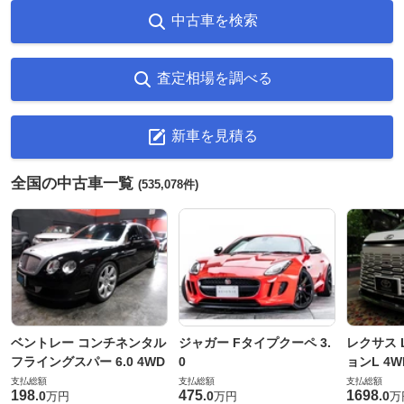
中古車を検索
査定相場を調べる
新車を見積る
全国の中古車一覧
(535,078件)
ベントレー コンチネンタル
ジャガー Fタイプクーペ 3.
レクサス L
フライングスパー 6.0 4WD
0
ョンL 4W
支払総額
支払総額
支払総額
198
475
1698
.
0
.
0
.
0
万円
万円
万