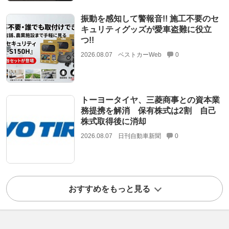
振動を感知して警報音!! 施工不要のセ
キュリティグッズが愛車盗難に役立
つ!!
2026.08.07
ベストカーWeb
0
トーヨータイヤ、三菱商事との資本業
務提携を解消 保有株式は2割 自己
株式取得後に消却
2026.08.07
日刊自動車新聞
0
おすすめをもっと見る