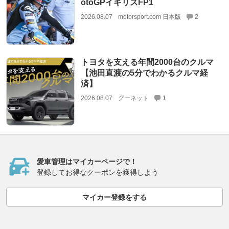
otoGPイギリスFP1
2026.08.07
motorsport.com 日本版
2
トヨタを支える年間2000台のクルマ
【池田直渡の5分でわかるクルマ経
済】
2026.08.07
グーネット
1
愛車管理はマイカーページで！
登録してお得なクーポンを獲得しよう
マイカー登録をする