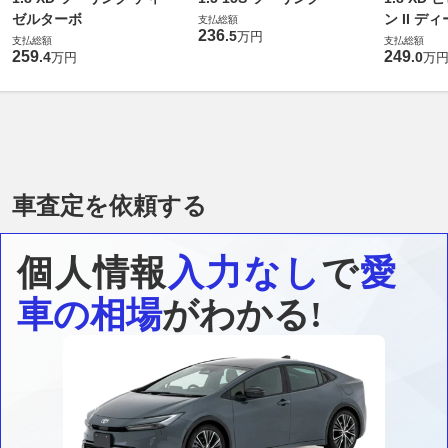
ゼルターボ
ン II 
支払総額
236
.
5
万円
支払総額
支払総額
259
249
.
4
.
0
万円
万
車査定を依頼する
個人情報
入力なし
で
愛
車の相場
がわかる!