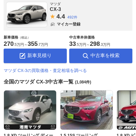
マツダ
CX-3
4.
4
492件
マイカー登録
新車価格
中古車本体価格
（税込）
270
355
33
298
.
5万円
～
.
7万円
.
5万円
～
.
3万円
新車見積り
中古車を検索
マツダ CX-3の買取価格・査定相場を調べる
全国のマツダ CX-3中古車一覧
(1,084件)
1.8 XD ツーリング ディー
1.5 15S ツーリング
1.8 XD