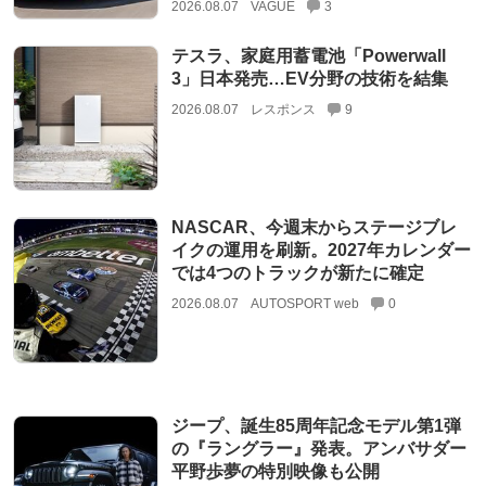
2026.08.07
VAGUE
3
テスラ、家庭用蓄電池「Powerwall
3」日本発売…EV分野の技術を結集
2026.08.07
レスポンス
9
NASCAR、今週末からステージブレ
イクの運用を刷新。2027年カレンダー
では4つのトラックが新たに確定
2026.08.07
AUTOSPORT web
0
ジープ、誕生85周年記念モデル第1弾
の『ラングラー』発表。アンバサダー
平野歩夢の特別映像も公開