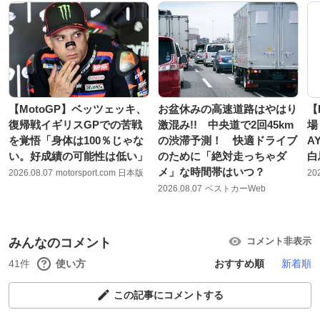
【MotoGP】ベッツェッキ、
お盆休みの高速道路はやはり
【
復帰戦イギリスGPでの苦戦
激混み!! 中央道で2回45km
場
を覚悟「身体は100％じゃな
の渋滞予測！ 快適ドライブ
A
い。好成績の可能性は低い」
のために「絶対走っちゃダ
白
メ」な時間帯はいつ？
2026.08.07
motorsport.com 日本版
20
2026.08.07
ベストカーWeb
みんなのコメント
コメント非表示
41件
使い方
おすすめ順
新着順
この記事にコメントする