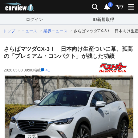
carview!
検索
通知
i
ログイン
ID新規取得
トップ
ニュース
業界ニュース
さらばマツダCX-3！ 日本向け
さらばマツダCX-3！ 日本向け生産ついに幕、孤高
の「プレミアム・コンパクト」が残した功績
2026.05.08 09:00
掲載
41