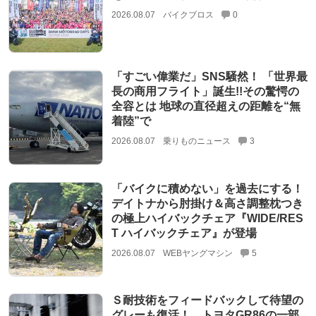
2026.08.07
バイクブロス
0
「すごい偉業だ」SNS騒然！ 「世界最
長の商用フライト」誕生!!その驚愕の
全容とは 地球の直径超えの距離を“無
着陸”で
2026.08.07
乗りものニュース
3
「バイクに積めない」を過去にする！
デイトナから肘掛け＆高さ調整枕つき
の極上ハイバックチェア『WIDE/RES
T ハイバックチェア』が登場
2026.08.07
WEBヤングマシン
5
Ｓ耐技術をフィードバックして待望の
グレーも復活！ トヨタGR86の一部