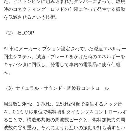
た。ピストンピンに組み込まれたダンパーによって、燃焼
時のコネクティング・ロッドの伸縮に伴って発生する振動
を低減させるという技術。
（2）i-ELOOP
AT車にメーカーオプション設定されていた減速エネルギー
回生システム。減速・ブレーキをかけた時のエネルギーを
キャパシタに回収し、発電して車内の電装品に使う仕組
み。
（3）ナチュラル・サウンド・周波数コントロール
周波数1.3kHz、1.7kHz、2.5kHz付近で発生するノック音
を、0.1ミリ秒単位で燃料噴射タイミングをコントロールす
ることで、構造形共振の周波数ピークと、燃料加振力の周
波数の谷を重ね、それによりお互いの振動を打ち消すとい