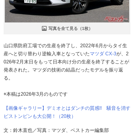
写真を全て見る（1枚）
山口県防府工場での生産を終了し、2022年6月からタイ生
産へと切り替わり逆輸入車となっていた
マツダ
CX-3
が、2
026年2月末日をもって日本向け分の生産を終了することが
発表された。マツダの技術の結晶だったモデルを振り返
る。
※本稿は2026年3月のものです
【画像ギャラリー】デミオとはダンチの質感!! 騒音を消す
ピストンピンも大公開！（20枚）
文：鈴木直也／写真：マツダ、ベストカー編集部