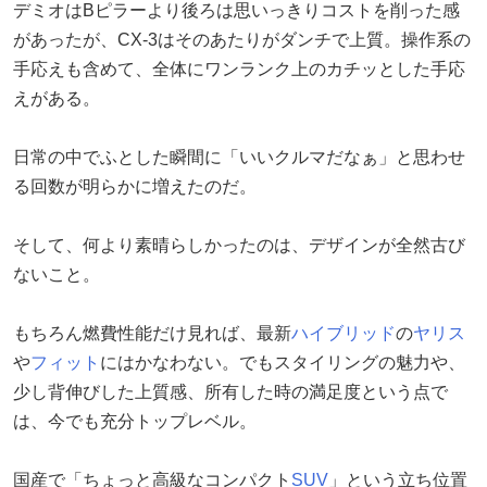
デミオはBピラーより後ろは思いっきりコストを削った感
があったが、CX-3はそのあたりがダンチで上質。操作系の
手応えも含めて、全体にワンランク上のカチッとした手応
えがある。
日常の中でふとした瞬間に「いいクルマだなぁ」と思わせ
る回数が明らかに増えたのだ。
そして、何より素晴らしかったのは、デザインが全然古び
ないこと。
もちろん燃費性能だけ見れば、最新
ハイブリッド
の
ヤリス
や
フィット
にはかなわない。でもスタイリングの魅力や、
少し背伸びした上質感、所有した時の満足度という点で
は、今でも充分トップレベル。
国産で「ちょっと高級なコンパクト
SUV
」という立ち位置