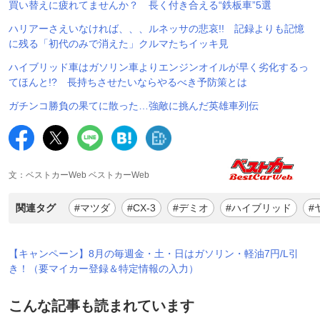
買い替えに疲れてませんか？ 長く付き合える“鉄板車”5選
ハリアーさえいなければ、、、ルネッサの悲哀!! 記録よりも記憶
に残る「初代のみで消えた」クルマたちイッキ見
ハイブリッド車はガソリン車よりエンジンオイルが早く劣化するっ
てほんと!? 長持ちさせたいならやるべき予防策とは
ガチンコ勝負の果てに散った…強敵に挑んだ英雄車列伝
文：ベストカーWeb ベストカーWeb
関連タグ
#マツダ
#CX-3
#デミオ
#ハイブリッド
#
【キャンペーン】8月の毎週金・土・日はガソリン・軽油7円/L引
き！（要マイカー登録＆特定情報の入力）
こんな記事も読まれています