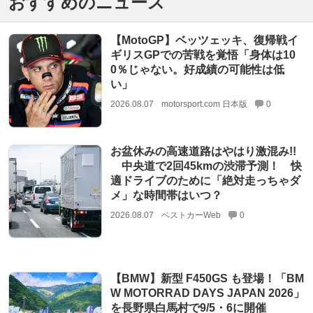
おすすめのニュース
【MotoGP】ベッツェッキ、復帰戦イ
ギリスGPでの苦戦を覚悟「身体は10
0％じゃない。好成績の可能性は低
い」
2026.08.07
motorsport.com 日本版
0
お盆休みの高速道路はやはり激混み!!
中央道で2回45kmの渋滞予測！ 快
適ドライブのために「絶対走っちゃダ
メ」な時間帯はいつ？
2026.08.07
ベストカーWeb
0
【BMW】新型 F450GS も登場！「BM
W MOTORRAD DAYS JAPAN 2026」
を長野県白馬村で9/5・6に開催