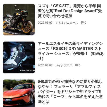
スズキ「GSX-8TT」発売から半年 国
際的な賞“Red Dot Design Award”受
賞で問い合わせ増加
2026.08.07
くるまのニュース
0
アールエスタイチの新ライディングシ
ューズ「RSS016 DRYMASTER スト
ライカー シューズ」が登場！（動画あ
り）
2026.08.07
バイクブロス
0
640馬力のV8が痛快なのに乗り心地し
なやか！ フェラーリ「アマルフィ ス
パイダー」をギリシャで初ドライブ!!
先代の「ローマ」から車名を変えた意
味とは