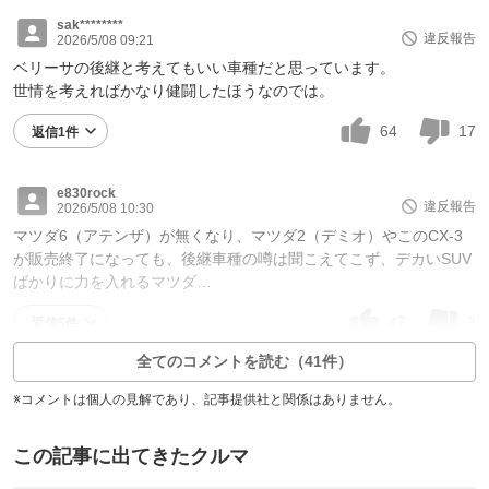
sak********
違反報告
2026/5/08 09:21
ベリーサの後継と考えてもいい車種だと思っています。
世情を考えればかなり健闘したほうなのでは。
64
17
返信1件
e830rock
違反報告
2026/5/08 10:30
マツダ6（アテンザ）が無くなり、マツダ2（デミオ）やこのCX-3
が販売終了になっても、後継車種の噂は聞こえてこず、デカいSUV
ばかりに力を入れるマツダ…
47
3
返信5件
全てのコメントを読む（41件）
※コメントは個人の見解であり、記事提供社と関係はありません。
この記事に出てきたクルマ