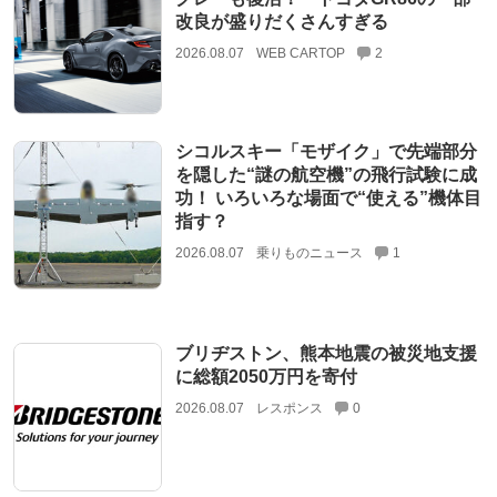
改良が盛りだくさんすぎる
2026.08.07
WEB CARTOP
2
シコルスキー「モザイク」で先端部分
を隠した“謎の航空機”の飛行試験に成
功！ いろいろな場面で“使える”機体目
指す？
2026.08.07
乗りものニュース
1
ブリヂストン、熊本地震の被災地支援
に総額2050万円を寄付
2026.08.07
レスポンス
0