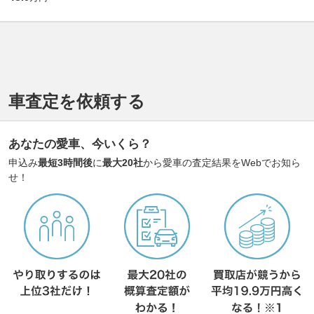
車査定を依頼する
あなたの愛車、今いくら？
申込み
最短3時間後
に
最大20社
から愛車の査定結果をWebでお知ら
せ！