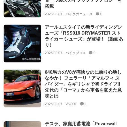
ョーワ製スカイフックテクノロジーも
搭載
2026.08.07
バイクのニュース
0
アールエスタイチの新ライディングシ
ューズ「RSS016 DRYMASTER スト
ライカー シューズ」が登場！（動画あ
り）
2026.08.07
バイクブロス
0
640馬力のV8が痛快なのに乗り心地し
なやか！ フェラーリ「アマルフィ ス
パイダー」をギリシャで初ドライブ!!
先代の「ローマ」から車名を変えた意
味とは
2026.08.07
VAGUE
1
テスラ、家庭用蓄電池「Powerwall