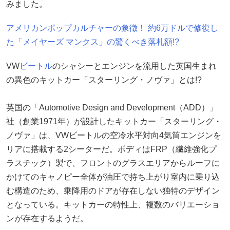
みました。
アメリカンポップカルチャーの象徴！ 約6万ドルで修復し
た「メイヤーズ マンクス」の驚くべき落札額!?
VW
ビートル
のシャシーとエンジンを流用した英国生まれ
の異色のキットカー「スターリング・ノヴァ」とは!?
英国の「Automotive Design and Development（ADD）」
社（創業1971年）が設計したキットカー「スターリング・
ノヴァ」は、VWビートルの空冷水平対向4気筒エンジンを
リアに搭載する2シーターだ。ボディはFRP（繊維強化プ
ラスチック）製で、フロントのグラスエリアからルーフに
かけてのキャノピー全体が油圧で持ち上がり室内に乗り込
む構造のため、乗降用のドアが存在しない独特のデザイン
となっている。キットカーの特性上、複数のバリエーショ
ンが存在するようだ。