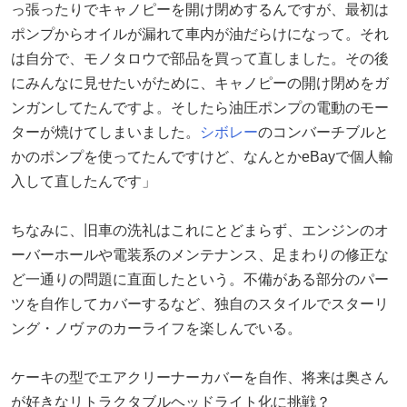
っ張ったりでキャノピーを開け閉めするんですが、最初は
ポンプからオイルが漏れて車内が油だらけになって。それ
は自分で、モノタロウで部品を買って直しました。その後
にみんなに見せたいがために、キャノピーの開け閉めをガ
ンガンしてたんですよ。そしたら油圧ポンプの電動のモー
ターが焼けてしまいました。
シボレー
のコンバーチブルと
かのポンプを使ってたんですけど、なんとかeBayで個人輸
入して直したんです」
ちなみに、旧車の洗礼はこれにとどまらず、エンジンのオ
ーバーホールや電装系のメンテナンス、足まわりの修正な
ど一通りの問題に直面したという。不備がある部分のパー
ツを自作してカバーするなど、独自のスタイルでスターリ
ング・ノヴァのカーライフを楽しんでいる。
ケーキの型でエアクリーナーカバーを自作、将来は奥さん
が好きなリトラクタブルヘッドライト化に挑戦？