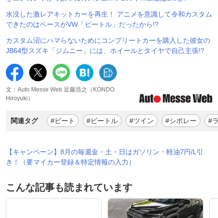
水没した激レアキットカーを再生！ アニメを意識して令和カスタム
できたのはベースがVW「ビートル」だったから!?
カスタム沼にハマらないためにコンプリートカーを購入した彼女の
JB64型スズキ「ジムニー」には、ホイールとタイヤで自己主張!?
文：Auto Messe Web 近藤浩之（KONDO
Hiroyuki）
関連タグ
#ビート
#ビートル
#ツイン
#シボレー
#
【キャンペーン】8月の毎週金・土・日はガソリン・軽油7円/L引
き！（要マイカー登録＆特定情報の入力）
こんな記事も読まれています