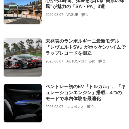
心から2時間、猛暑を忘れる“高原の涼
風”が魅力の「SA・PA」3選
2026.08.07
VAGUE
1
未発表のランボルギーニ最新モデル
『レヴエルトSV』がホッケンハイムで
ラップレコードを樹立
2026.08.07
AUTOSPORT web
2
ベントレー初のEV『トルカル』、「キ
ュレーションエンジン」搭載…4つの
モードで車内体験を最適化
2026.08.07
レスポンス
0