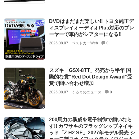
DVDはまだまだ楽しい!! トヨタ純正デ
ィスプレイオーディオPlus対応のプレ
ーヤーで車内がシアターになる!!
2026.08.07
ベストカーWeb
0
スズキ「GSX-8TT」発売から半年 国
際的な賞“Red Dot Design Award”受
賞で問い合わせ増加
2026.08.07
くるまのニュース
0
200馬力の暴威を電子制御で飼いなら
す!! カワサキのフラッグシップネイキ
ッド「Z H2 SE」2027年モデル発売 シ