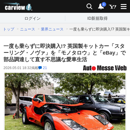
carview!
検索
通知
i
ログイン
ID新規取得
トップ
ニュース
業界ニュース
一度も乗らずに即決購入!? 英国
一度も乗らずに即決購入!? 英国製キットカー「スタ
ーリング・ノヴァ」を「モノタロウ」と「eBay」で
部品調達して直す不思議な愛車生活
2026.05.01 18:32
掲載
21