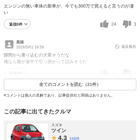
エンジンの無い車体の新車が、今でも300万で買えると言うのが凄
い
24
3
返信0件
黒猫
違反報告
2026/5/01 18:58
隙間から乗り込むの大変そうだな
俺なら腹が途中で引っ掛かって詰みそうだ
15
1
返信0件
全てのコメントを読む（21件）
※コメントは個人の見解であり、記事提供社と関係はありません。
この記事に出てきたクルマ
スズキ
ツイン
4.
3
159件