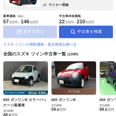
マイカー登録
新車価格
中古車本体価格
（税込）
57
146
22
210
.
8万円
～
.
0万円
.
0万円
～
.
0万円
新車見積り
中古車を検索
スズキ ツインの買取価格・査定相場を調べる
全国のスズキ ツイン中古車一覧
(129件)
660 ガソリンB カラーパッ
660 ガソリンB
660 ガソ
ケージ装着車
支払総額
支払総額
59
99
.
8
.
8
万円
万円
支払総額
48
.
0
万円