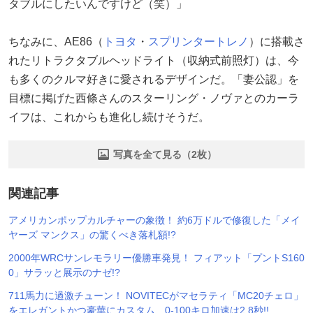
タブルにしたいんですけど（笑）」
ちなみに、AE86（
トヨタ
・
スプリンタートレノ
）に搭載さ
れたリトラクタブルヘッドライト（収納式前照灯）は、今
も多くのクルマ好きに愛されるデザインだ。「妻公認」を
目標に掲げた西條さんのスターリング・ノヴァとのカーラ
イフは、これからも進化し続けそうだ。
写真を全て見る（2枚）
関連記事
アメリカンポップカルチャーの象徴！ 約6万ドルで修復した「メイ
ヤーズ マンクス」の驚くべき落札額!?
2000年WRCサンレモラリー優勝車発見！ フィアット「プントS160
0」サラッと展示のナゼ!?
711馬力に過激チューン！ NOVITECがマセラティ「MC20チェロ」
をエレガントかつ豪華にカスタム…0-100キロ加速は2.8秒!!