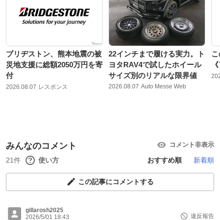
ブリヂストン、熊本地震の被
22インチまで履ける実力。ト
こ
災地支援に総額2050万円を寄
ヨタRAV4で試したホイール
《
付
サイズ別のリアルな限界値
20
2026.08.07
Auto Messe Web
2026.08.07
レスポンス
みんなのコメント
コメント非表示
21件
使い方
おすすめ順
新着順
この記事にコメントする
gillarosh2025
違反報告
2026/5/01 18:43