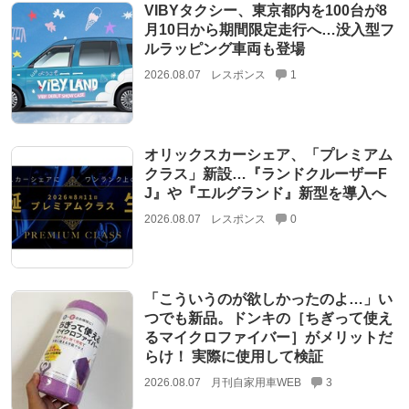
VIBYタクシー、東京都内を100台が8
月10日から期間限定走行へ…没入型フ
ルラッピング車両も登場
2026.08.07
レスポンス
1
オリックスカーシェア、「プレミアム
クラス」新設…『ランドクルーザーF
J』や『エルグランド』新型を導入へ
2026.08.07
レスポンス
0
「こういうのが欲しかったのよ…」い
つでも新品。ドンキの［ちぎって使え
るマイクロファイバー］がメリットだ
らけ！ 実際に使用して検証
2026.08.07
月刊自家用車WEB
3