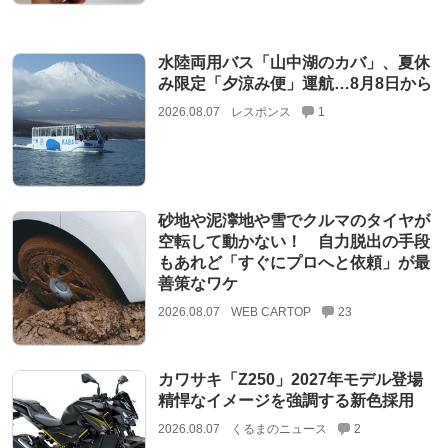
水陸両用バス「山中湖のカバ」、夏休
み限定「夕涼み便」運航…8月8日から
2026.08.07
レスポンス
1
砂地や泥濘地や雪でクルマのタイヤが
空転して動かない！ 自力脱出の手段
もあれど「すぐにプロへと依頼」が最
善策なワケ
2026.08.07
WEB CARTOP
23
カワサキ「Z250」2027年モデル登場
精悍なイメージを強調する新色採用
2026.08.07
くるまのニュース
2