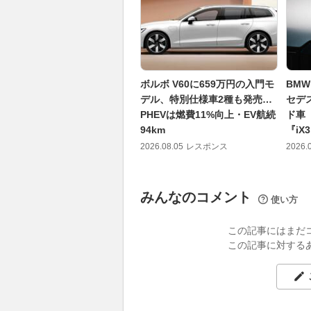
ボルボ V60に659万円の入門モ
BM
デル、特別仕様車2種も発売…
セデ
PHEVは燃費11%向上・EV航続
ド車
94km
『iX
2026.08.05
レスポンス
2026.
みんなのコメント
使い方
この記事にはまだ
この記事に対する