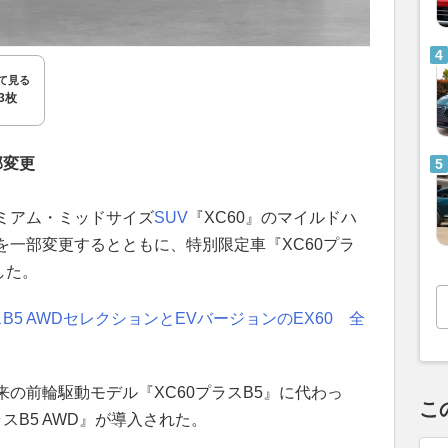
て見る
3枚
部変更
ミアム・ミッドサイズ
SUV
『XC60』のマイルドハ
を一部変更するとともに、特別限定車『XC60プラ
した。
B5 AWDセレクションとEVバージョンのEX60 全
の前輪駆動モデル『XC60プラスB5』に代わっ
こ
スB5 AWD』が導入された。