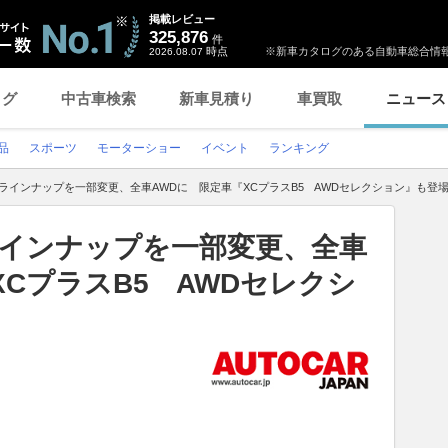
掲載レビュー
325,876
件
時点
※新車カタログのある自動車総合情報
2026.08.07
ログ
中古車検索
新車見積り
車買取
ニュース
品
スポーツ
モーターショー
イベント
ランキング
』ラインナップを一部変更、全車AWDに 限定車『XCプラスB5 AWDセレクション』も登
ラインナップを一部変更、全車
XCプラスB5 AWDセレクシ