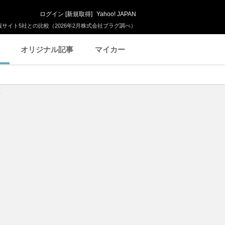
ログイン
[
新規取得
]
Yahoo! JAPAN
サイト5社との比較（2026年2月株式会社プラグ調べ）
オリジナル記事
マイカー
場