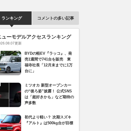
ランキング
コメントの多い記事
ニューモデルアクセスランキング
026.08.07
更新
BYDの軽EV『ラッコ』、発
売1週間で741台を販売 東
福寺社長「12月末までに1万
台に」
ミツオカ 新型オープンカー
の“後ろ姿”披露！ 公式SNS
は「超好きかも」など期待の
声多数
初代より軽い？ 次期スズキ
『アルト』は500kg台が目標