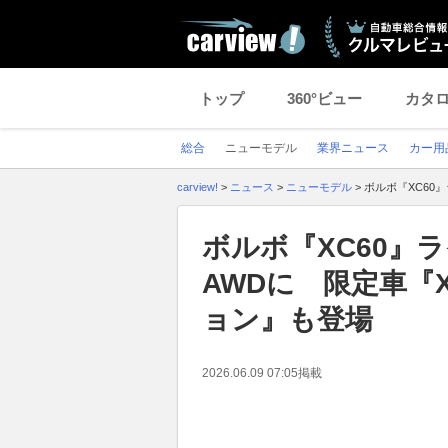
トップ
360°ビュー
カタ
総合
ニューモデル
業界ニュース
カー用
carview!
>
ニュース
>
ニューモデル
>
ボルボ『XC60
ボルボ『XC60』
AWDに 限定車『
ョン』も登場
2026.06.09 07:05
掲載