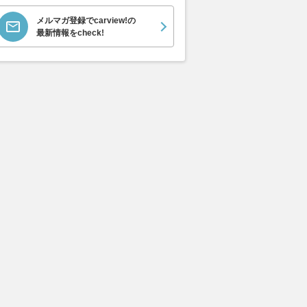
メルマガ登録でcarview!の
最新情報をcheck!
象徴的エステート
【試乗】ボルボEX90は1400万
「公道だけで乗
』に新たなエントリーモ
円が安く感じる！ 新フラッグ
は」 ポルシェ9
入。同時に2種類の特
シップEVの「速くて上質で安
S/C（1） 7
も設定
全」という圧倒的な実力
へ並ぶ車重 
わからず
AUTOSPORT web
2026.08.05
WEB CARTOP
2026.08.06
AUT