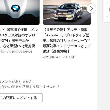
W、中国市場で逆風 メル
【世界初公開】アウディ新型
ボルボ、
スGクラス対抗のオフロー
「A2 e-tron」プロトタイプ登
『V60
「G74」開発中止か
場。伝説の“3リッターカー”が
デルを導
3』など新型EVは絶好調
最高効率エントリーBEVとして
別仕様車
復活【画像38枚】
08.04
AUTOCAR JAPAN
2026.08.04
2026.08.04
LEVOLANT
コメントがありません。
あなたの意見や感想を投稿しませんか？
この記事にコメントする