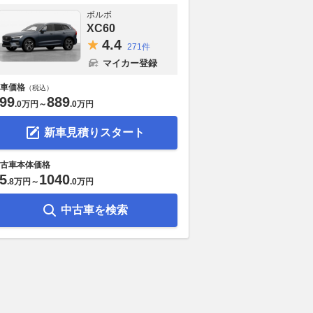
ボルボ
XC60
4.
4
271件
マイカー登録
車価格
（税込）
99
889
.
0万円
～
.
0万円
新車見積りスタート
古車本体価格
5
1040
.
8万円
～
.
0万円
中古車を検索