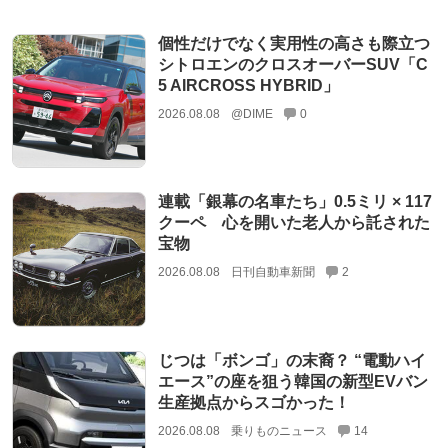
個性だけでなく実用性の高さも際立つ
シトロエンのクロスオーバーSUV「C
5 AIRCROSS HYBRID」
2026.08.08
@DIME
0
連載「銀幕の名車たち」0.5ミリ × 117
クーペ 心を開いた老人から託された
宝物
2026.08.08
日刊自動車新聞
2
じつは「ボンゴ」の末裔？ “電動ハイ
エース”の座を狙う韓国の新型EVバン
生産拠点からスゴかった！
2026.08.08
乗りものニュース
14