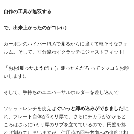
自作の工具が無双する
で、出来上がったのがコレ(↓)
カーボンのハイパーPLAで見るからに強くて軽そうなフォ
ルム。そして、寸分違わずクラッチにジャストフィット!
「おお!測ったようだ!」
(←測ったんだろ!ってツッコミお願
いします)。
そして、手持ちのユニバーサルホルダーを差し込んで
ソケットレンチを使えば
ぐいっと締め込みができました!
こ
れ、プレート自体が5ミリ厚で、さらにチカラがかかると
ころはさらに5ミリ厚のリブを立てているので、円盤を捻
れば割れてしまいますが、使用時の回転方向への強度は相