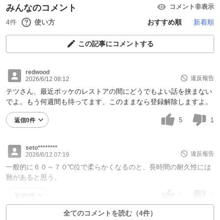
みんなのコメント
コメント非表示
4件
使い方
おすすめ順
新着順
この記事にコメントする
redwood
違反報告
2026/6/12 08:12
テツさん、最近ポッケのレストアの間にどうでもよい話を挟まない
でよ。もう何週間も待ってます、このままなら登録解除しますよ。
5
1
返信0件
seto********
違反報告
2026/6/12 07:19
一般的に６０～７０℃位で柔らかくなるのと、長時間の耐久性には
難があると思う。
2
0
返信0件
全てのコメントを読む（4件）