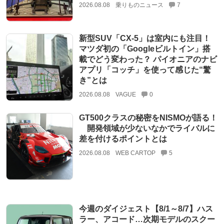
2026.08.08
乗りものニュース
7
新型SUV「CX-5」は室内にも注目！
マツダ初の「Googleビルトイン」搭
載でどう変わった？ パイオニアのナビ
アプリ「コッチ」を使って感じた“驚
き”とは
2026.08.08
VAGUE
0
GT500クラスの秘密をNISMOが語る！
開発領域が少ないなかでライバルに
差を付けるポイントとは
2026.08.08
WEB CARTOP
5
今週のダイジェスト【8/1～8/7】ハス
ラー、アコード…次期モデルのスクー