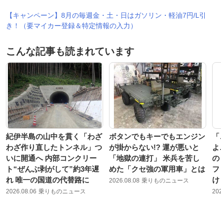
【キャンペーン】8月の毎週金・土・日はガソリン・軽油7円/L引
き！（要マイカー登録＆特定情報の入力）
こんな記事も読まれています
紀伊半島の山中を貫く「わざ
ボタンでもキーでもエンジン
「
わざ作り直したトンネル」つ
が掛からない!? 運が悪いと
よ
いに開通へ 内部コンクリー
「地獄の連打」 米兵を苦し
の
ト“ぜんぶ剥がして”約3年遅
めた「クセ強の軍用車」とは
フ
れ 唯一の国道の代替路に
け
2026.08.08
乗りものニュース
2026.08.06
乗りものニュース
20