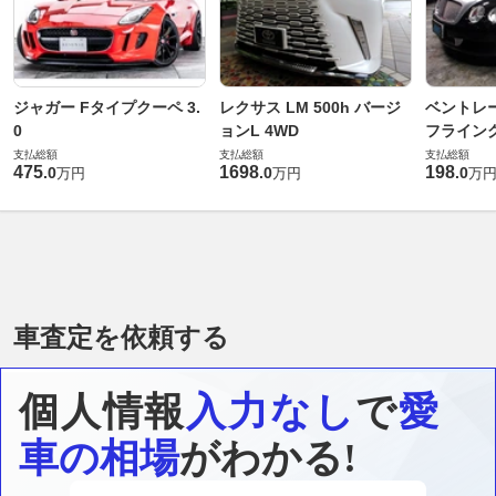
ジャガー Fタイプクーペ 3.
レクサス LM 500h バージ
ベントレ
0
ョンL 4WD
フライングス
支払総額
支払総額
支払総額
475
1698
198
.
0
.
0
.
0
万円
万円
万
車査定を依頼する
個人情報
入力なし
で
愛
車の相場
がわかる!