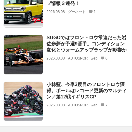
プ情報３連発！
2026.08.08
グーネット
1
SUGOではフロントロウ常連だった岩
佐歩夢が予選9番手。コンディション
変化とウォームアップラップが影響か
2026.08.08
AUTOSPORT web
0
小椋藍、今季3度目のフロントロウ獲
得。ポールはレコード更新のマルティ
ン／第12戦イギリスGP
2026.08.08
AUTOSPORT web
7