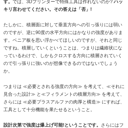
す。
では、3Dプリンターで特殊工具は作れないのか?
ハッ
キリ言わせてください。その答えは「否」!
たしかに、積層面に対して垂直方向への引っ張りには弱い
のですが、逆に90度の水平方向にはかなりの強度がありま
す。ベニア板を思い浮かべてほしいのですが、それと同じ
ですね。積層していくということは、つまりは繊維状にな
っているわけで、しかもクロスする方向に積層されていく
ので引っ張りに強いのが想像できるのではないでしょう
か。
つまりは ≪必要とされる強度の方向≫ を考えて、≪それに
見合った設計≫ と≪フィラメントの積層方向≫ を考えて、
さらには ≪必要プラスアルファの肉厚と構造≫ にすれば、
工具として十分機能を果たせるということ。
設計次第で強度は爆上げ可能!ということです。
さらにはフ