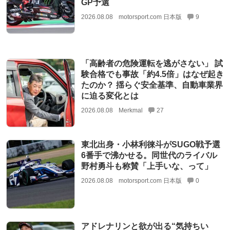
GP予選
2026.08.08
motorsport.com 日本版
9
「高齢者の危険運転を逃がさない」 試
験合格でも事故「約4.5倍」はなぜ起き
たのか？ 揺らぐ安全基準、自動車業界
に迫る変化とは
2026.08.08
Merkmal
27
東北出身・小林利徠斗がSUGO戦予選
6番手で沸かせる。同世代のライバル
野村勇斗も称賛「上手いな、って」
2026.08.08
motorsport.com 日本版
0
アドレナリンと欲が出る“気持ちい