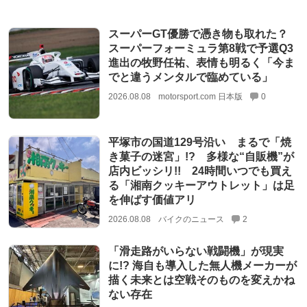
スーパーGT優勝で憑き物も取れた？
スーパーフォーミュラ第8戦で予選Q3
進出の牧野任祐、表情も明るく「今ま
でと違うメンタルで臨めている」
2026.08.08
motorsport.com 日本版
0
平塚市の国道129号沿い まるで「焼
き菓子の迷宮」!? 多様な“自販機”が
店内ビッシリ!! 24時間いつでも買え
る「湘南クッキーアウトレット」は足
を伸ばす価値アリ
2026.08.08
バイクのニュース
2
「滑走路がいらない戦闘機」が現実
に!? 海自も導入した無人機メーカーが
描く未来とは空戦そのものを変えかね
ない存在