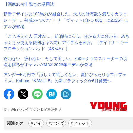
【画像16枚】驚きの活用法
斬新デザインと105馬力が融合した、大人の所有欲を満たすカフェ
レーサー。熟成のハスクバーナ「ヴィットピレン801」に2026年モ
デルが登場
「これ考えた人 天才か…」給油時に安心。分かる人に分かる、めち
ゃくちゃ使える便利なキズ防止アイテムを紹介。［デイトナ・キー
プロテクションパッド（48745）］
迷わない、疲れない、そして美しい。250ccクラススクーターの頂
点を揺るがすヤマハXMAX 2026年モデルが登場
アンダー5万円で「涼しくて眩しくない」夏にぴったりなフルフェ
イス。Kabuto『KAMUI-5』の新グラフィックが6月発売へ
文：WEBヤングマシン DIY道楽テツ
関連タグ
#アイ
#ホンダ
#フィット