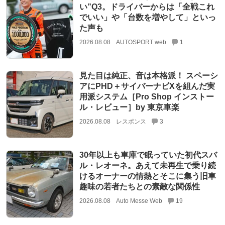
い”Q3。ドライバーからは「全戦これ
でいい」や「台数を増やして」といっ
た声も
2026.08.08
AUTOSPORT web
1
見た目は純正、音は本格派！ スペーシ
アにPHD＋サイバーナビXを組んだ実
用派システム［Pro Shop インストー
ル・レビュー］by 東京車楽
2026.08.08
レスポンス
3
30年以上も車庫で眠っていた初代スバ
ル・レオーネ。あえて未再生で乗り続
けるオーナーの情熱とそこに集う旧車
趣味の若者たちとの素敵な関係性
2026.08.08
Auto Messe Web
19