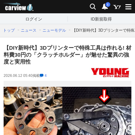
carview!
検索
通知
i
ログイン
ID新規取得
トップ
ニュース
ニューモデル
【DIY新時代】3Dプリンターで特
【DIY新時代】3Dプリンターで特殊工具は作れる! 材
料費30円の「クラッチホルダー」が魅せた驚異の強
度と実用性
2026.06.12 05:40
掲載
4