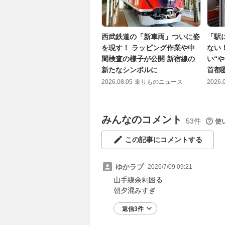
西武鉄道の「新車両」ついに姿
「駅
を現す！ ラッピング作業や中
ない
間検査の様子が公開 新宿線の
い“
新たなシンボルに
首都
2026.08.05
乗りものニュース
2026.
みんなのコメント
53件
使
この記事にコメントする
ゆかラブ
2026/7/09 09:21
山手線余剰困る
朝夕混みすぎ
返信3件