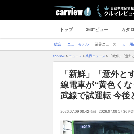
トップ
360°ビュー
カタ
総合
ニューモデル
業界ニュース
カー用
carview!
>
ニュース
>
業界ニュース
>
「新鮮」「意外と
「新鮮」「意外と
線電車が“黄色くな
武線で試運転 今後
2026.07.09 08:42
掲載
2026.07.09 17:36
更