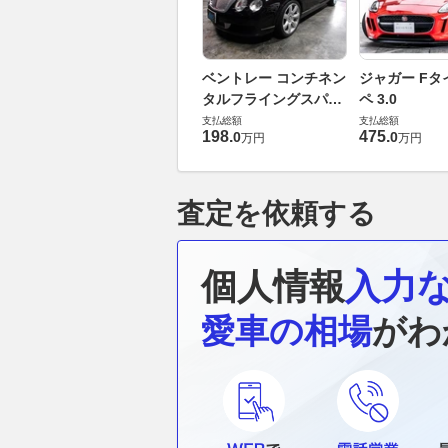
ベントレー コンチネン
ジャガー Fタ
タルフライングスパー
ペ 3.0
6.0 4WD
支払総額
支払総額
198
.
475
.
0
0
万円
万円
査定を依頼する
個人情報
入力
愛車の相場
がわ