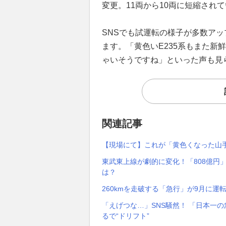
変更。11両から10両に短縮され
SNSでも試運転の様子が多数ア
ます。「黄色いE235系もまた新
ゃいそうですね」といった声も見
関連記事
【現場にて】これが「黄色くなった山
東武東上線が劇的に変化！「808億円」
は？
260kmを走破する「急行」が9月に運
「えげつな…」SNS騒然！ 「日本一
るで“ドリフト”