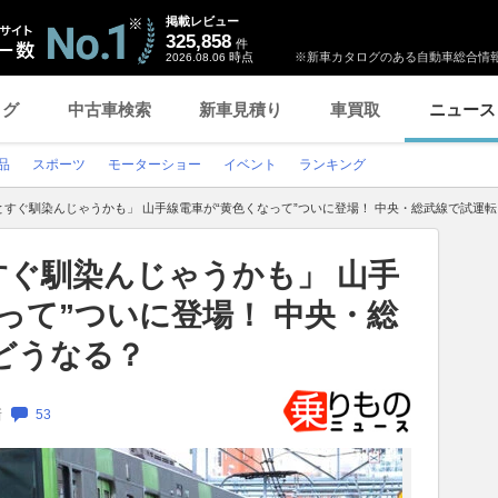
掲載レビュー
325,858
件
時点
※新車カタログのある自動車総合情報
2026.08.06
ログ
中古車検索
新車見積り
車買取
ニュース
品
スポーツ
モーターショー
イベント
ランキング
すぐ馴染んじゃうかも」 山手線電車が“黄色くなって”ついに登場！ 中央・総武線で試運転
すぐ馴染んじゃうかも」 山手
って”ついに登場！ 中央・総
どうなる？
新
53