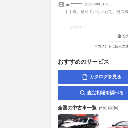
jin********
2026/7/09 11:00
山手線、足りていないだろ。総武
返信0件
全て
※コメントは個人の
おすすめのサービス
カタログを見る
査定相場を調べる
全国の中古車一覧
(530,788件)