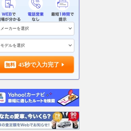
レイン客車は「解体し
東京都心の大深度を貫く「地下
相鉄線の「延
日本初「サウナ電車」
鉄延伸」が本格化！ 国内屈指
まずは連節バ
存車両たちはどうな
の“モグラ区間”に 東京メトロ
討へ 将来的
者に直撃 富士急
がシールド工事に着手へ
2026.08.04
乗り
乗りものニュース
2026.08.03
乗りものニュース
45秒で入力完了