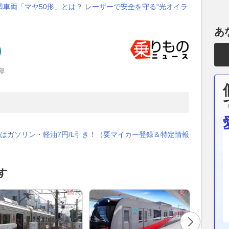
凹車両「マヤ50形」とは？ レーザーで安全を守る“光オイラ
あ
部
はガソリン・軽油7円/L引き！（要マイカー登録＆特定情報
す