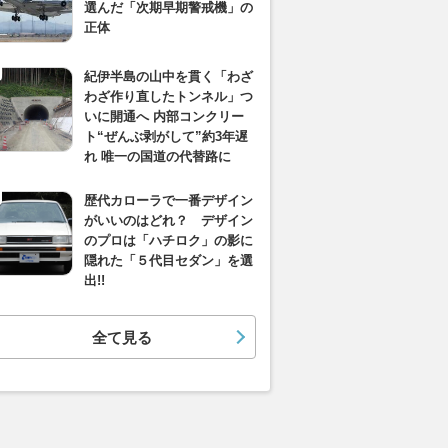
選んだ「次期早期警戒機」の
正体
紀伊半島の山中を貫く「わざ
わざ作り直したトンネル」つ
いに開通へ 内部コンクリー
ト“ぜんぶ剥がして”約3年遅
れ 唯一の国道の代替路に
歴代カローラで一番デザイン
がいいのはどれ？ デザイン
のプロは「ハチロク」の影に
隠れた「５代目セダン」を選
出!!
全て見る