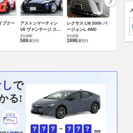
ロールスロ
イプクー
アストンマーティン
レクサス LM 500h バ
ト ロール
V8 ヴァンテージ スポ
ージョンL 4WD
ースト(第1
支払総額
ーツシフト
支払総額
支払総額
905
.
1
万円
589
.
1698
.
0
0
万円
万円
なし
で
かる!