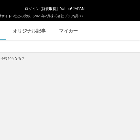
ログイン
[
新規取得
]
Yahoo! JAPAN
サイト5社との比較（2026年2月株式会社プラグ調べ）
オリジナル記事
マイカー
 今後どうなる？