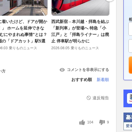
に着いたけど、ドアが開か
西武新宿⇔本川越・拝島を結ぶ
ブルート
！」 ホームを延伸できな
「新列車」が登場へ 特急「小
ない」 
やむにやまれぬ事情”とは？
江戸」と「拝島ライナー」は廃
設置で保
圏の「ドアカット」駅5選
止 停車駅が明らかに
る？ 関係
08.03
乗りものニュース
2026.08.05
乗りものニュース
2026.08.05
コメントを非表示にする
い方
おすすめ順
新着順
違反報告
104
9