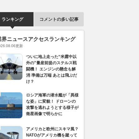
ランキング
コメントの多い記事
業界ニュースアクセスランキング
026.08.06
更新
ついに地上走った“米露中以
外の”量産前提のステルス戦
闘機！ エンジンの懸念も解
消 準備は万端 あとは飛ぶだ
け？
ロシア海軍の潜水艦が「異様
な姿」に変貌！ ドローンの
攻撃を逃れようとする様子が
衛星画像で明らかに
アメリカと欧州にスキマ風？
NATOがアメリカ機を蹴って