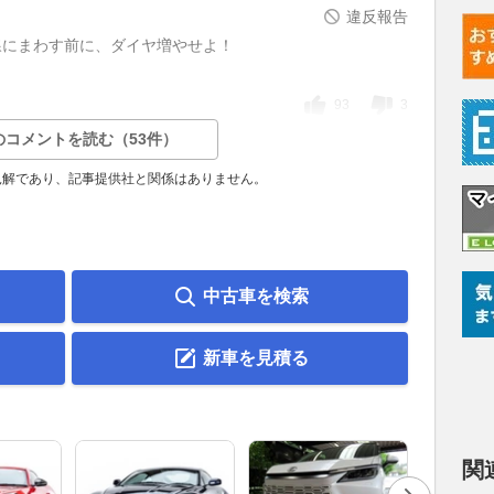
違反報告
線にまわす前に、ダイヤ増やせよ！
93
3
のコメントを読む（53件）
見解であり、記事提供社と関係はありません。
中古車を検索
新車を見積る
関