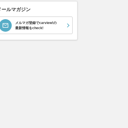
メールマガジン
イス ゴース
ホンダ NSX 3.0
日産 エルグランド 3.5
日産 
メルマガ登録でcarview!の
スロイス ゴ
VIP パワーシートパッ
ック 
支払総額
最新情報をcheck!
898
.
0
万円
世代 / RR4)
ケージ
支払総額
支払総額
684
.
220
.
0
0
万円