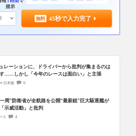
45秒で入力完了
レギュレーションに、ドライバーから批判が集まるのは
す……しかし「今年のレースは面白い」と主張
com 日本版
0
本一周”防衛省が全航路を公開“最新鋭”巨大駆逐艦が
「示威活動」と批判
ース
4