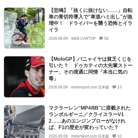
【悲鳴】「抜くに抜けない……」自転
車の青切符導入で”車道ハミ出し”が急
増中！ ドライバーを襲う恐怖とイラ
イラ
2026.08.09
WEB CARTOP
59
【MotoGP】バニャイヤは貧乏くじを
引いた？ ドゥカティの大先輩ストー
ナー、その境遇に同情「本当に気の
毒」
2026.08.09
motorsport.com 日本版
23
マクラーレン“MP4/8B”に搭載された
ランボルギーニ／クライスラーV1
2……あのエンジンブローがなけれ
ば、F1の歴史が変わっていた？
2026.08.09
motorsport.com 日本版
10