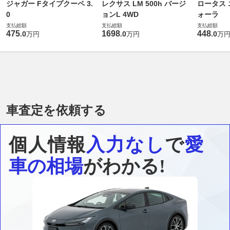
ジャガー Fタイプクーペ 3.
レクサス LM 500h バージ
ロータス 
0
ョンL 4WD
ォーラ
支払総額
支払総額
支払総額
475
1698
448
.
0
.
0
.
0
万円
万円
万
車査定を依頼する
個人情報
入力なし
で
愛
車の相場
がわかる!