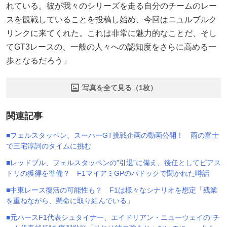
れている。彼が我々のシリーズを走る自分のチームのレー
スを観戦していることを投稿し始め、今回はニュルブルク
リンクに来てくれた。これは非常に魅力的なことだ、そし
てGT3レースの、一般の人々への認知度をさらに高める一
歩となるだろう」
写真を全て見る（1枚）
関連記事
■フェルスタッペン、スーパーGT挑戦企画の動画公開！ 雨の富士
で三宅淳詞のタイムに挑む
■レッドブル、フェルスタッペンの”引退”に備え、後任としてピアス
トリの獲得を準備？ F1マイアミGPのパドックで聞かれた噂話
■中東レース復活の可能性も？ F1は様々なシナリオを想定「残業
を重ねながら、懸命に取り組んでいる」
■元ハースF1代表シュタイナー、エイドリアン・ニューウェイの”チ