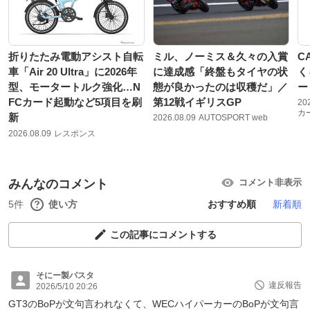
折りたたみ電動アシスト自転
ミル、ノーミス＆久々の入賞
C
車「Air 20 Ultra」に2026年
に達成感「終盤もタイヤの状
く
型、モータートルク強化…N
態が良かったのは収穫だ」／
ー
FCカード起動など5項目を刷
第12戦イギリスGP
20
カ
新
2026.08.09
AUTOSPORT web
2026.08.09
レスポンス
みんなのコメント
コメント非表示
5件
使い方
おすすめ順
新着順
この記事にコメントする
そにー製パスタ
違反報告
2026/5/10 20:26
GT3のBoPが文句言われなくて、WECハイパーカーのBoPが文句言