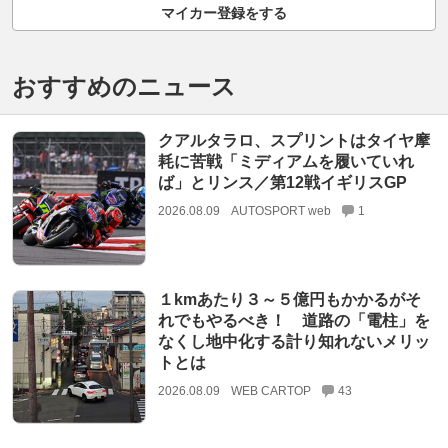
マイカー登録をする
おすすめのニュース
クアルタラロ、スプリントはタイヤ摩
耗に苦戦「ミディアムを履いていれ
ば」とリンス／第12戦イギリスGP
2026.08.09
AUTOSPORT web
1
１kmあたり３～５億円もかかるがそ
れでもやるべき！ 道路の「電柱」を
なくし地中化する計り知れないメリッ
トとは
2026.08.09
WEB CARTOP
43