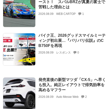
ースト！ スバルBRZが真夏の富士で
苦戦した理由とは
2026.08.09
WEB CARTOP
1
バイク王、2026グッドスマイルミーテ
ィング初出展…『バリバリ伝説』のC
B750Fを再現
2026.08.09
レスポンス
0
発売直後の新型マツダ「CX-5」へ早く
も投入。純正レイアウトで排気効率を
高めるマフラー
2026.08.09
Auto Messe Web
2