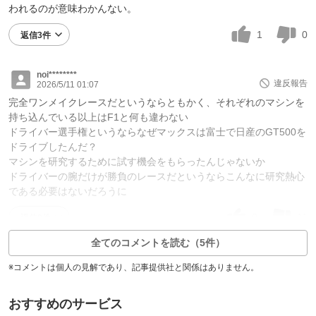
われるのが意味わかんない。
1
0
返信3件
noi********
違反報告
2026/5/11 01:07
完全ワンメイクレースだというならともかく、それぞれのマシンを
持ち込んでいる以上はF1と何も違わない
ドライバー選手権というならなぜマックスは富士で日産のGT500を
ドライブしたんだ？
マシンを研究するために試す機会をもらったんじゃないか
ドライバーの腕だけが勝負のレースだというならこんなに研究熱心
である必要はないだろうに
0
11
返信0件
全てのコメントを読む（5件）
※コメントは個人の見解であり、記事提供社と関係はありません。
おすすめのサービス