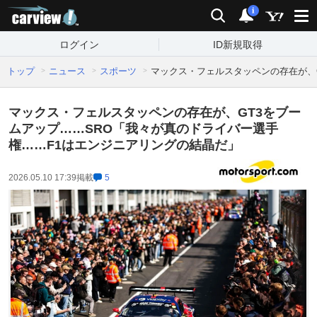
carview!
検索
通知
i
ログイン
ID新規取得
トップ
ニュース
スポーツ
マックス・フェルスタッペンの存在が、
マックス・フェルスタッペンの存在が、GT3をブー
ムアップ……SRO「我々が真のドライバー選手
権……F1はエンジニアリングの結晶だ」
2026.05.10 17:39
掲載
5