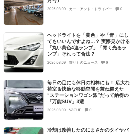
月号）
2026.08.09
カー・アンド・ドライバー
0
ヘッドライトを「黄色」や「青」にし
てもいいんですよね…？ 実際見かける
「丸い黄色4連ランプ」「青く光るラ
ンプ」それって合法？
2026.08.09
乗りものニュース
6
毎日の足にも休日の相棒にも！ 広大な
荷室＆快適な移動空間を兼ね備えた
“ステーションワゴン派”だって納得の
「万能SUV」3選
2026.08.09
VAGUE
0
冷却は改善したのにまさかのタイヤバ