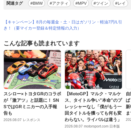
関連タグ
#BMW
#アクティ
#MPV
#ツイン
#レイ
【キャンペーン】8月の毎週金・土・日はガソリン・軽油7円/L引
き！（要マイカー登録＆特定情報の入力）
こんな記事も読まれています
スシロー×トヨタGRのコラボ
【MotoGP】マルク・マルケ
自
が「激アツ」と話題に！ SN
ス、タイトル争い”本命”のプ
ぱ
SではGRミニカーの入手報
レッシャーなし「僕がもう一
新
告も
回タイトルを獲っても何も変
ま
わらない。ライバルは違う」
20
2026.08.07
レスポンス
2026.08.07
motorsport.com 日本版