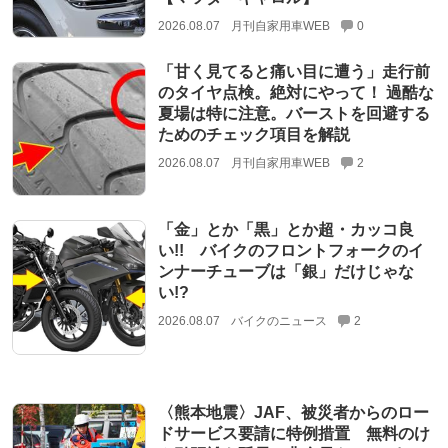
2026.08.07
月刊自家用車WEB
0
「甘く見てると痛い目に遭う」走行前
のタイヤ点検。絶対にやって！ 過酷な
夏場は特に注意。バーストを回避する
ためのチェック項目を解説
2026.08.07
月刊自家用車WEB
2
「金」とか「黒」とか超・カッコ良
い!! バイクのフロントフォークのイ
ンナーチューブは「銀」だけじゃな
い!?
2026.08.07
バイクのニュース
2
〈熊本地震〉JAF、被災者からのロー
ドサービス要請に特例措置 無料のけ