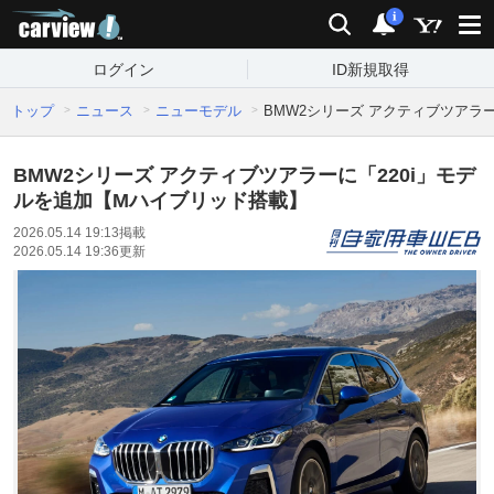
carview!
検索
通知
i
ログイン
ID新規取得
トップ
ニュース
ニューモデル
BMW2シリーズ アクティブツアラ
BMW2シリーズ アクティブツアラーに「220i」モデ
ルを追加【Mハイブリッド搭載】
2026.05.14 19:13
掲載
2026.05.14 19:36
更新