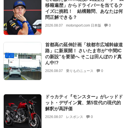
移籍遍歴」からドライバーを当てるク
イズに挑戦！ 結構難問、あなたは何
問正解できる？
2026.08.07
motorsport.com 日本版
0
首都高の延伸計画「核都市広域幹線道
路」に新展開！ さいたま市が“中間IC
の新設”を要望へ そこは田んぼのド真
ん中!?
2026.08.07
乗りものニュース
0
ドゥカティ『モンスター』がレッドド
ット・デザイン賞、第5世代の現代的
解釈が高評価
2026.08.07
レスポンス
0