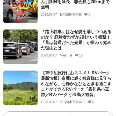
ん引距離を延長 非会員も20kmまで
無料
2026.08.07
日刊自動車新聞
0
「路上駐車」はなぜ姿を消しつつある
のか？ 経験者わずか2割という衝撃！
「昔は普通だった光景」が変わり始め
た理由とは
2026.08.07
Merkmal
12
【車中泊旅行におススメ！ RVパーク
最新情報】白亜に輝く観音様に見守ら
れながら、心静かなひとときを過ごす
ことができるRVパーク『香川県小豆
郡／RVパーク 小豆島大観音』
2026.08.07
月刊自家用車WEB
0