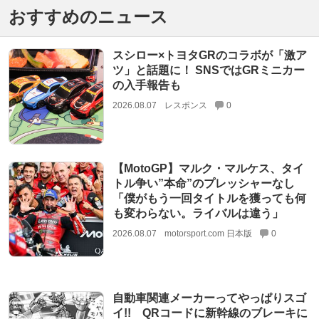
おすすめのニュース
スシロー×トヨタGRのコラボが「激ア
ツ」と話題に！ SNSではGRミニカー
の入手報告も
2026.08.07
レスポンス
0
【MotoGP】マルク・マルケス、タイ
トル争い”本命”のプレッシャーなし
「僕がもう一回タイトルを獲っても何
も変わらない。ライバルは違う」
2026.08.07
motorsport.com 日本版
0
自動車関連メーカーってやっぱりスゴ
イ!! QRコードに新幹線のブレーキに