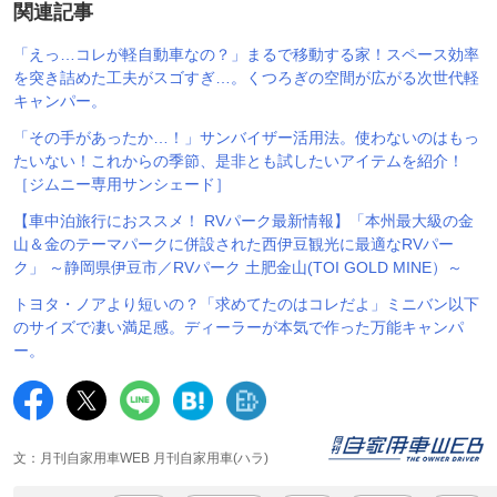
関連記事
「えっ…コレが軽自動車なの？」まるで移動する家！スペース効率
を突き詰めた工夫がスゴすぎ…。くつろぎの空間が広がる次世代軽
キャンパー。
「その手があったか…！」サンバイザー活用法。使わないのはもっ
たいない！これからの季節、是非とも試したいアイテムを紹介！
［ジムニー専用サンシェード］
【車中泊旅行におススメ！ RVパーク最新情報】「本州最大級の金
山＆金のテーマパークに併設された西伊豆観光に最適なRVパー
ク」 ～静岡県伊豆市／RVパーク 土肥金山(TOI GOLD MINE）～
トヨタ・ノアより短いの？「求めてたのはコレだよ」ミニバン以下
のサイズで凄い満足感。ディーラーが本気で作った万能キャンパ
ー。
文：月刊自家用車WEB 月刊自家用車(ハラ)