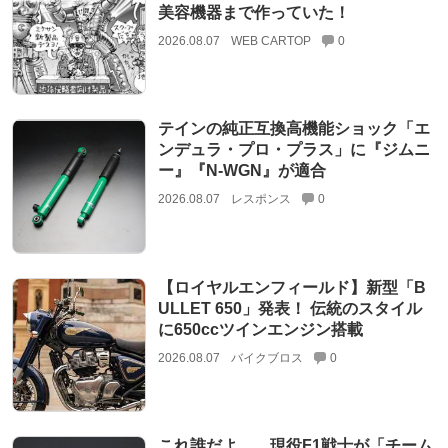
美容機器まで作っていた！
2026.08.07
WEB CARTOP
0
テインの純正互換高機能ショック「エ
ンデュラ・プロ・プラス」に『ジムニ
ー』『N-WGN』が適合
2026.08.07
レスポンス
0
【ロイヤルエンフィールド】新型「B
ULLET 650」発表！ 伝統のスタイル
に650ccツインエンジン搭載
2026.08.07
バイクブロス
0
これ誰だよ……現役F1戦士が「チーム