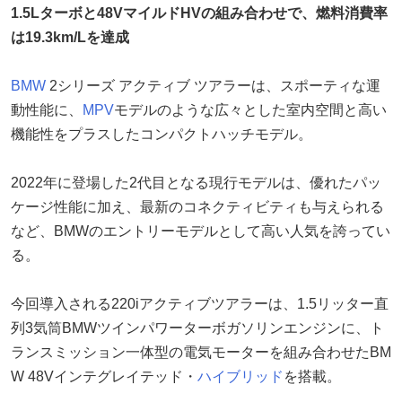
1.5Lターボと48VマイルドHVの組み合わせで、
燃料消費率
は19.3km/
Lを達成
BMW
2シリーズ アクティブ ツアラーは、スポーティな運
動性能に、
MPV
モデルのような広々とした室内空間と高い
機能性をプラスしたコンパクトハッチモデル。
2022年に登場した2代目となる現行モデルは、優れたパッ
ケージ性能に加え、最新のコネクティビティも与えられる
など、BMWのエントリーモデルとして高い人気を誇ってい
る。
今回導入される220iアクティブツアラーは、1.5リッター直
列3気筒BMWツインパワーターボガソリンエンジンに、ト
ランスミッション一体型の電気モーターを組み合わせたBM
W 48Vインテグレイテッド・
ハイブリッド
を搭載。