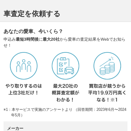
車査定を依頼する
あなたの愛車、今いくら？
申込み
最短3時間後
に
最大20社
から愛車の査定結果をWebでお知ら
せ！
※1：本サービスで実施のアンケートより （回答期間：2023年6月〜2024
年5月）
メーカー