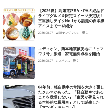
【2026夏】高速道路SA・PAの絶品ド
ライブグルメ＆限定スイーツ決定版！
三重推しテイクNo.1から話題の自販機
アイスまで一挙紹介
2026.08.07
WEBヤングマシン
1
エディオン、熊本地震被災地に「ヒマ
ワリ号」派遣…家電無料点検を開始
2026.08.07
レスポンス
0
64年前、軽自動車の常識を大きく覆し
たクルマがあった。「軽自動車である
ことを我慢しない」「庶民が夢見られ
る本格的な乗用車」として誕生した
【マツダ・キャロル】