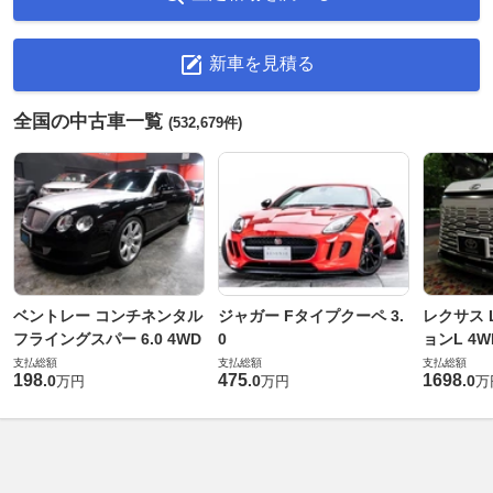
新車を見積る
全国の中古車一覧
(532,679件)
ベントレー コンチネンタル
ジャガー Fタイプクーペ 3.
レクサス L
フライングスパー 6.0 4WD
0
ョンL 4W
支払総額
支払総額
支払総額
198
475
1698
.
0
.
0
.
0
万円
万円
万