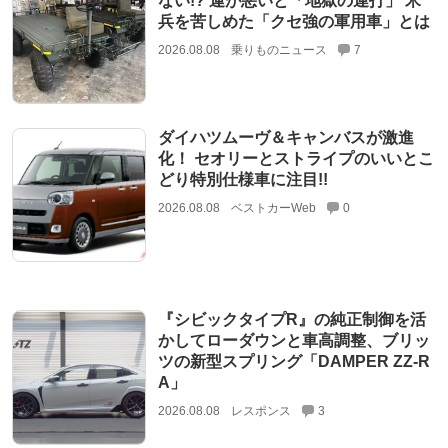
ない!? 運が悪いと「地獄の連打」 米
兵を苦しめた「クセ強の軍用車」とは
2026.08.08
乗りものニュース
7
ダイハツムーヴ＆キャンバスが激進
化！ セオリーとストライプのいいとこ
どり特別仕様車に注目!!
2026.08.08
ベストカーWeb
0
『シビックタイプR』の純正制御を活
かしてローダウンと車高調整、ブリッ
ツの新型スプリング「DAMPER ZZ-R
A」
2026.08.08
レスポンス
3