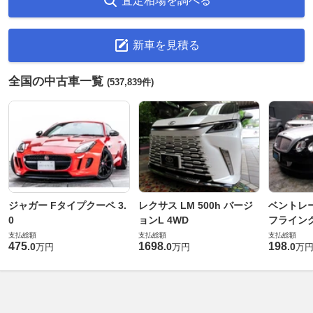
査定相場を調べる
新車を見積る
全国の中古車一覧
(537,839件)
ジャガー Fタイプクーペ 3.
レクサス LM 500h バージ
ベントレ
0
ョンL 4WD
フライングス
支払総額
支払総額
支払総額
475
1698
198
.
0
.
0
.
0
万円
万円
万