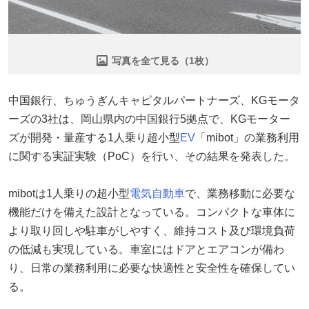
写真を全て見る（1枚）
中国銀行、ちゅうぎんキャピタルパートナーズ、KGモータ
ーズの3社は、岡山県内の中国銀行5拠点で、KGモーター
ズが開発・量産する1人乗り超小型
EV
「mibot」の業務利用
に関する実証実験（PoC）を行い、その結果を発表した。
mibotは1人乗りの超小型
電気自動車
で、業務移動に必要な
機能だけを備えた設計となっている。コンパクトな車体に
より取り回しや駐車がしやすく、維持コスト及び環境負荷
の低減も実現している。車室にはドアとエアコンが備わ
り、日常の業務利用に必要な快適性と安全性を確保してい
る。