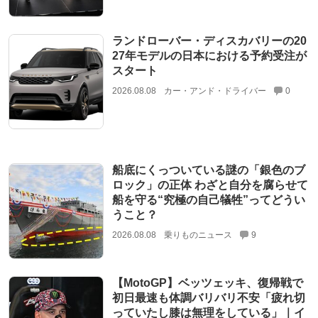
ランドローバー・ディスカバリーの20
27年モデルの日本における予約受注が
スタート
2026.08.08
カー・アンド・ドライバー
0
船底にくっついている謎の「銀色のブ
ロック」の正体 わざと自分を腐らせて
船を守る“究極の自己犠牲”ってどうい
うこと？
2026.08.08
乗りものニュース
9
【MotoGP】ベッツェッキ、復帰戦で
初日最速も体調バリバリ不安「疲れ切
っていたし膝は無理をしている」｜イ