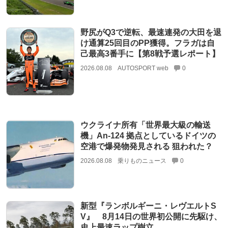
野尻がQ3で逆転、最速連発の大田を退
け通算25回目のPP獲得。フラガは自
己最高3番手に【第8戦予選レポート】
2026.08.08
AUTOSPORT web
0
ウクライナ所有「世界最大級の輸送
機」An-124 拠点としているドイツの
空港で爆発物発見される 狙われた？
2026.08.08
乗りものニュース
0
新型『ランボルギーニ・レヴエルトS
V』 8月14日の世界初公開に先駆け、
史上最速ラップ樹立