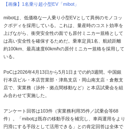
【画像】1名乗り超小型EV「mibot」
mibotは、低価格な一人乗り小型EVとして異例のモノコッ
クボディを採用している。これは、量産時のコスト効率を
上げながら、衝突安全性の面でも原付ミニカー規格として
は高い安全性を確保するためだ。乗車定員1名、航続距離
約100km、最高速度60km/hの原付ミニカー規格を採用して
いる。
PoCは2026年4月13日から5月1日までの約3週間。中国銀
行本店ビル・本店営業部・津島支店・岡山南支店・倉敷支
店で、実業務（渉外・拠点間移動など）と本店試乗会を組
み合わせて実施した。
アンケート回答は103件（実業務利用35件／試乗会等68
件）。「mibotは既存の移動手段を補完し、車両運用をより
円滑にする手段として活用できる」との肯定回答は全体で