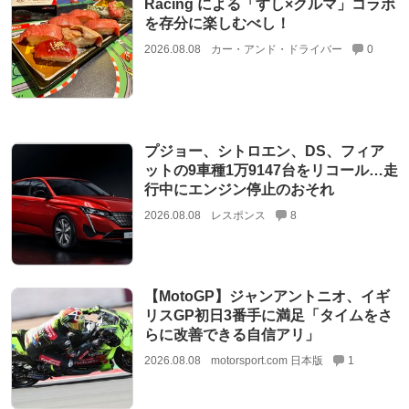
Racing による「すし×クルマ」コラボ
を存分に楽しむべし！
2026.08.08
カー・アンド・ドライバー
0
プジョー、シトロエン、DS、フィア
ットの9車種1万9147台をリコール…走
行中にエンジン停止のおそれ
2026.08.08
レスポンス
8
【MotoGP】ジャンアントニオ、イギ
リスGP初日3番手に満足「タイムをさ
らに改善できる自信アリ」
2026.08.08
motorsport.com 日本版
1