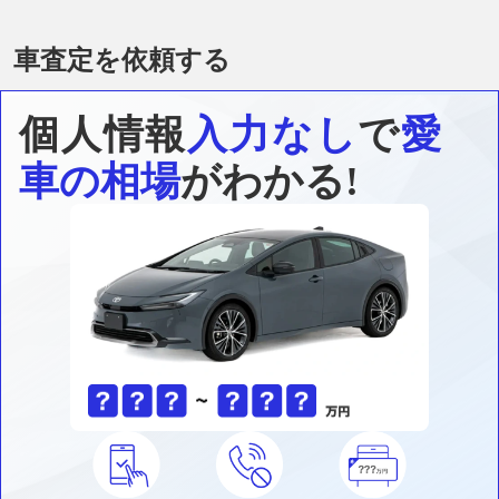
車査定を依頼する
個人情報
入力なし
で
愛
車の相場
がわかる!