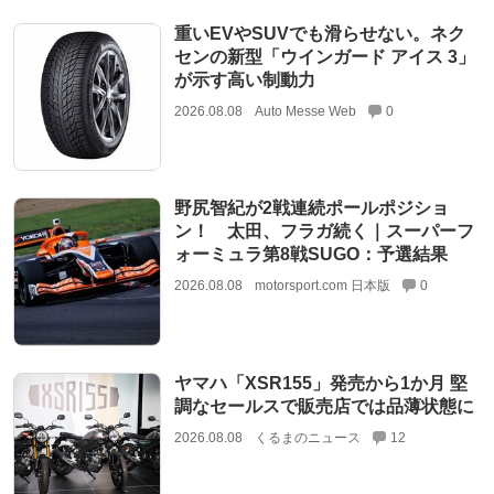
重いEVやSUVでも滑らせない。ネク
センの新型「ウインガード アイス 3」
が示す高い制動力
2026.08.08
Auto Messe Web
0
野尻智紀が2戦連続ポールポジショ
ン！ 太田、フラガ続く｜スーパーフ
ォーミュラ第8戦SUGO：予選結果
2026.08.08
motorsport.com 日本版
0
ヤマハ「XSR155」発売から1か月 堅
調なセールスで販売店では品薄状態に
2026.08.08
くるまのニュース
12