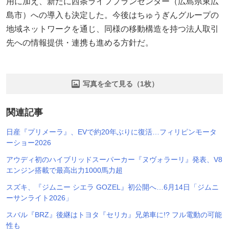
用に加え、新たに西条ライフプランセンター（広島県東広
島市）への導入も決定した。今後はちゅうぎんグループの
地域ネットワークを通じ、同様の移動構造を持つ法人取引
先への情報提供・連携も進める方針だ。
写真を全て見る（1枚）
関連記事
日産『プリメーラ』、EVで約20年ぶりに復活…フィリピンモータ
ーショー2026
アウディ初のハイブリッドスーパーカー『ヌヴォラーリ』発表、V8
エンジン搭載で最高出力1000馬力超
スズキ、『ジムニー シエラ GOZEL』初公開へ…6月14日「ジムニ
ーサンライト2026」
スバル『BRZ』後継はトヨタ『セリカ』兄弟車に!? フル電動の可能
性も