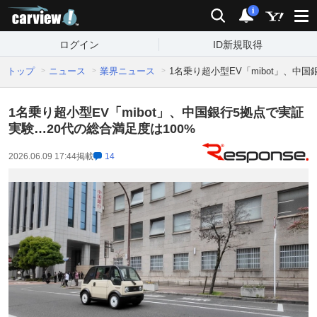
carview!
検索
通知
i
ログイン
ID新規取得
トップ
ニュース
業界ニュース
1名乗り超小型EV「mibot」、中
1名乗り超小型EV「mibot」、中国銀行5拠点で実証
実験…20代の総合満足度は100%
2026.06.09 17:44
掲載
14