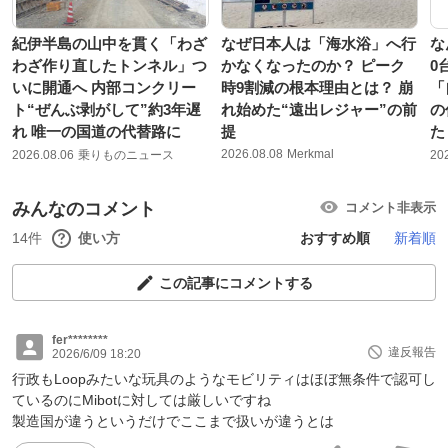
紀伊半島の山中を貫く「わざ
なぜ日本人は「海水浴」へ行
な
わざ作り直したトンネル」つ
かなくなったのか？ ピーク
0
いに開通へ 内部コンクリー
時9割減の根本理由とは？ 崩
「
ト“ぜんぶ剥がして”約3年遅
れ始めた“遠出レジャー”の前
の
れ 唯一の国道の代替路に
提
た
2026.08.08
Merkmal
2026.08.06
乗りものニュース
20
みんなのコメント
コメント非表示
14件
使い方
おすすめ順
新着順
この記事にコメントする
fer********
違反報告
2026/6/09 18:20
行政もLoopみたいな玩具のようなモビリティはほぼ無条件で認可し
ているのにMibotに対しては厳しいですね
製造国が違うというだけでここまで扱いが違うとは