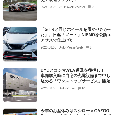
2026.08.08
AUTOCAR JAPAN
0
「GT-Rと同じホイールを履かせたかっ
た」。日産「ノート」NISMOを公認エ
アサスで仕上げた
2026.08.08
Auto Messe Web
8
BYDとコジマがEV普及を後押し！
車両購入時に自宅の充電設備まで申し
込める「ワンストップサービス」開始
2026.08.08
Auto Prove
10
今年のお盆休みはスシロー × GAZOO