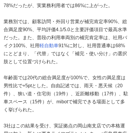
78%だったが、実業務利用者では86%に上がった。
業務別では、顧客訪問・外回り営業が補完肯定率90%、総
合満足度90%、平均評価4.1/5.0と主要評価項目で最高水準
だった。また、普段の利用車両別の補完肯定率は、社用バ
イク100%、社用
軽自動車
91%に対し、社用普通車は68%
にとどまり、「代替」ではなく「補完・使い分け」の選択
肢として位置づけられた。
年齢面では20代の総合満足度が100%で、女性の満足度は
男性比で+5ptとした。自由記述では、雨天・悪天候（20
件）、狭い道・住宅街（19件）、近距離移動（17件）、駐
車スペース（15件）が、mibotで補完できる場面として多
く挙げられた。
3社はこの結果を受け、実証拠点の岡山南支店での本格運