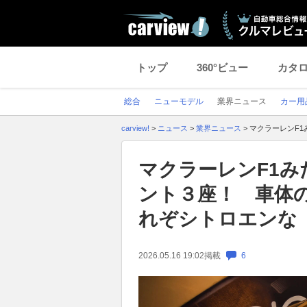
トップ
360°ビュー
カタ
総合
ニューモデル
業界ニュース
カー用
carview!
>
ニュース
>
業界ニュース
>
マクラーレンF
マクラーレンF1
ント３座！ 車体
れぞシトロエンな
2026.05.16 19:02
掲載
6