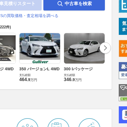
車見積りスタート
中古車を検索
GSの買取価格・査定相場を調べる
(222件)
ジ 4WD
350 バージョンL 4WD
300 Iパッケージ
350 Iパ
支払総額
支払総額
支払総額
464
.
346
.
219
.
9
9
9
万円
万円
万円