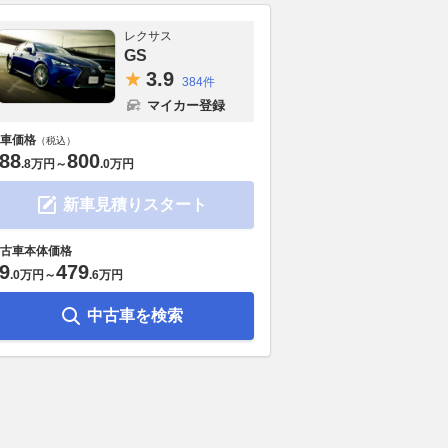
レクサス
GS
3.
9
384件
マイカー登録
車価格
（税込）
88
800
.
8万円
～
.
0万円
新車見積りスタート
古車本体価格
9
479
.
0万円
～
.
6万円
中古車を検索