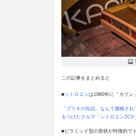
この記事をまとめると
■
シトロエン
は1980年に「カリ
「ブリキの缶詰」なんて揶揄され
をつけたクルマ「シトロエン2CV」
■ピラミッド型の形状が特徴的で