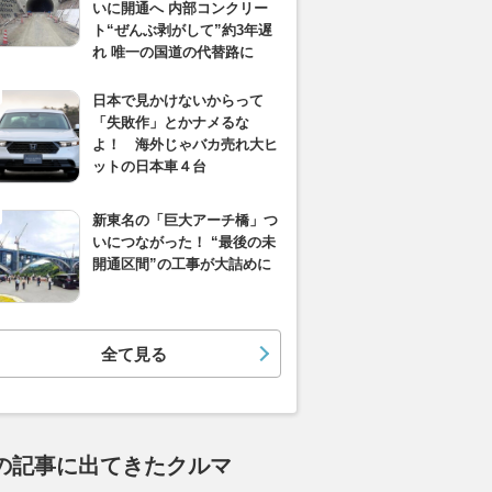
いに開通へ 内部コンクリー
ト“ぜんぶ剥がして”約3年遅
れ 唯一の国道の代替路に
日本で見かけないからって
「失敗作」とかナメるな
よ！ 海外じゃバカ売れ大ヒ
ットの日本車４台
新東名の「巨大アーチ橋」つ
いにつながった！ “最後の未
開通区間”の工事が大詰めに
全て見る
の記事に出てきたクルマ