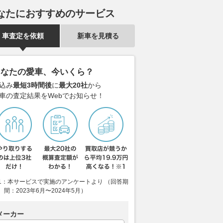
なたにおすすめのサービス
車査定を依頼
新車を見積る
あなたの愛車、今いくら？
とトヨタGRが生んだ
航続距離750kmを誇るDSの新
ソリオは車中
込み
最短3時間後
に
最大20社
から
！ 「コペン GR
世代フラッグシップEVセダン
パクトか!? 
車の査定結果をWebでお知らせ！
」を手に入れられる時
「N°8」の全貌
のシートアレ
ずか!!
さをチェック!
2026.08.06
@DIME
WEB CARTOP
2026.08.06
ベス
1：本サービスで実施のアンケートより （回答期
間：2023年6月〜2024年5月）
メーカー