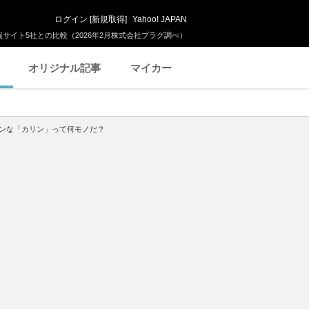
ログイン
[
新規取得
]
Yahoo! JAPAN
サイト5社との比較（2026年2月株式会社プラグ調べ）
オリジナル記事
マイカー
ンな「カリン」って何モノだ？