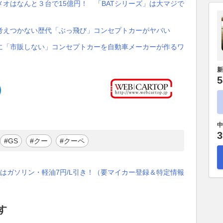
オはなんと３台で15億円！ 「BATシリーズ」は大マジで
考えつかない歴代「ぶっ飛び」コンセプトカーがヤバい
に「市販しない」コンセプトカーを自動車メーカーが作るワ
新
5
中
3
#GS
#クー
#クーペ
はガソリン・軽油7円/L引き！（要マイカー登録＆特定情報
す