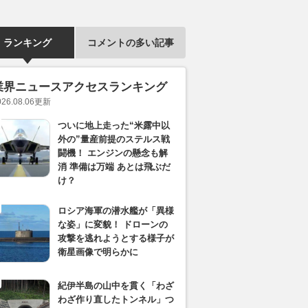
ランキング
コメントの多い記事
業界ニュースアクセスランキング
026.08.06
更新
ついに地上走った“米露中以
外の”量産前提のステルス戦
闘機！ エンジンの懸念も解
消 準備は万端 あとは飛ぶだ
け？
ロシア海軍の潜水艦が「異様
な姿」に変貌！ ドローンの
攻撃を逃れようとする様子が
衛星画像で明らかに
紀伊半島の山中を貫く「わざ
わざ作り直したトンネル」つ