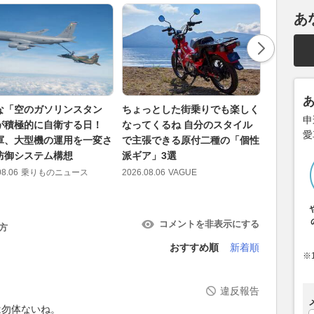
あ
な「空のガソリンスタン
ちょっとした街乗りでも楽しく
ダイハツ
申
が積極的に自衛する日！
なってくるね 自分のスタイル
奇跡の１台
愛
軍、大型機の運用を一変さ
で主張できる原付二種の「個性
SPORT
防御システム構想
派ギア」3選
間はあとわ
08.06
乗りものニュース
2026.08.06
VAGUE
2026.08.06
コメントを非表示にする
方
おすすめ順
新着順
※
違反報告
は勿体ないね。