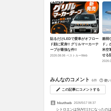
貼るだけLEDで愛車がオフロー
脆弱
ド顔に変身!! グリルマーカーテ
ド」
ープが最強な件!!
米空
せる
2026.08.06
ベストカーWeb
2026.
みんなのコメント
6件
使い
この記事にコメントする
hkuthwb
2026/5/17 06:37
シトロエンはSUVだけになったの