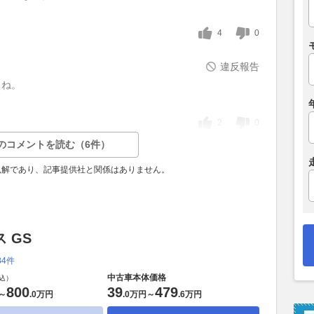
4
0
違反報告
うね。
2
0
のコメントを読む（6件）
見解であり、記事提供社と関係はありません。
 GS
84件
中古車本体価格
込）
800
39
479
～
.
0万円
.
0万円
～
.
6万円