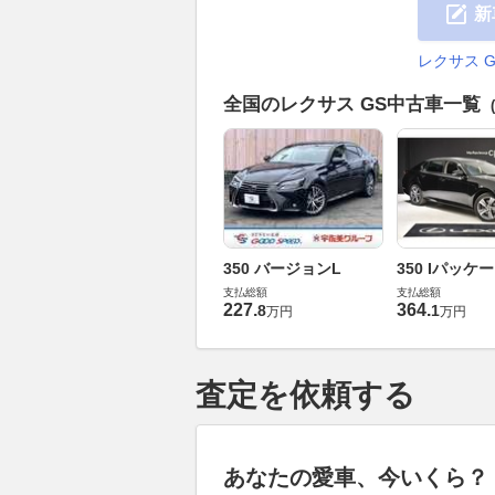
新
レクサス 
全国のレクサス GS中古車一覧
350 バージョンL
350 Iパッケー
支払総額
支払総額
227
.
364
.
8
1
万円
万円
査定を依頼する
あなたの愛車、今いくら？