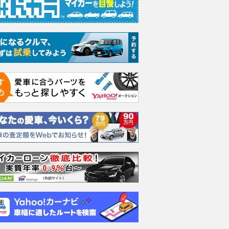
ッケージ 4WD
350 バージョンL
350 Fスポーツ
300 
支払総額
支払総額
支払総額
299
.
223
.
281
.
3
0
8
万円
万円