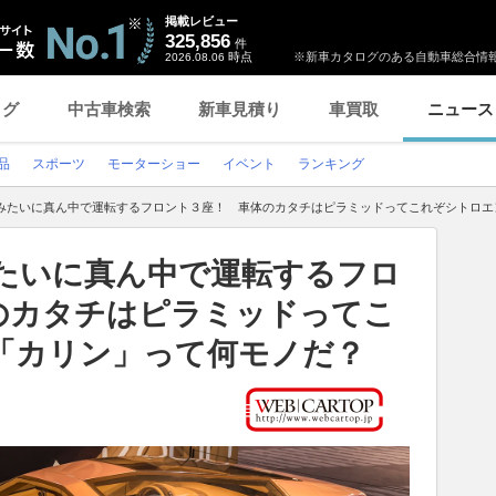
掲載レビュー
325,856
件
時点
※新車カタログのある自動車総合情報
2026.08.06
ログ
中古車検索
新車見積り
車買取
ニュース
品
スポーツ
モーターショー
イベント
ランキング
1みたいに真ん中で運転するフロント３座！ 車体のカタチはピラミッドってこれぞシトロエ
みたいに真ん中で運転するフロ
のカタチはピラミッドってこ
「カリン」って何モノだ？