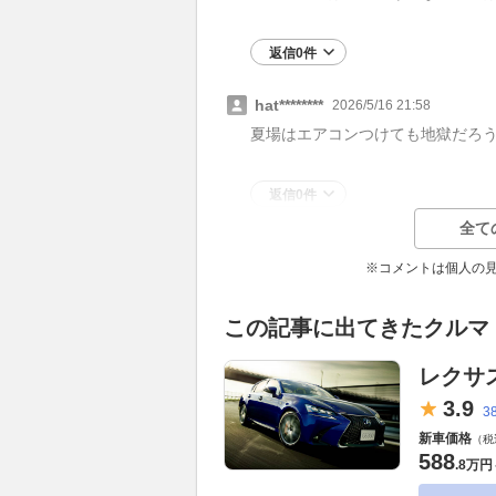
返信0件
hat********
2026/5/16 21:58
夏場はエアコンつけても地獄だろ
返信0件
全て
※コメントは個人の
この記事に出てきたクルマ
レクサス
3.
9
3
新車価格
（税
588
.
8万円