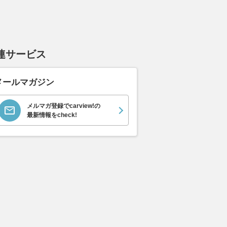
連サービス
メールマガジン
メルマガ登録でcarview!の
最新情報をcheck!