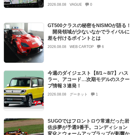
2026.08.08
VAGUE
0
GT500クラスの秘密をNISMOが語る！
開発領域が少ないなかでライバルに
差を付けるポイントとは
2026.08.08
WEB CARTOP
6
今週のダイジェスト【8/1～8/7】ハス
ラー、アコード…次期モデルのスクー
プ情報３連発！
2026.08.08
グーネット
1
SUGOではフロントロウ常連だった岩
佐歩夢が予選9番手。コンディション
変化とウォームアップラップが影響か