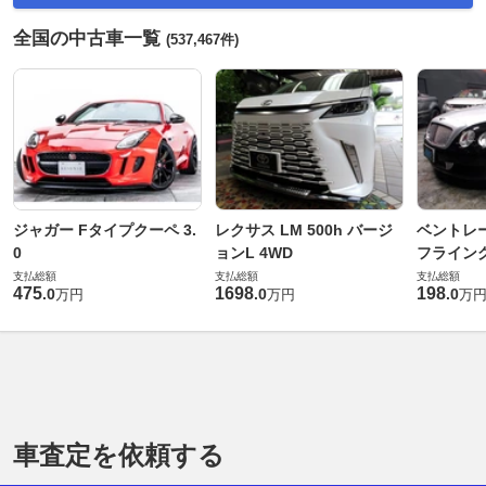
全国の中古車一覧
(537,467件)
ジャガー Fタイプクーペ 3.
レクサス LM 500h バージ
ベントレ
0
ョンL 4WD
フライングス
支払総額
支払総額
支払総額
475
1698
198
.
0
.
0
.
0
万円
万円
万
車査定を依頼する