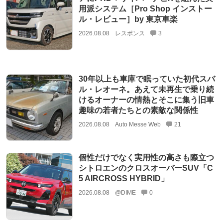
用派システム［Pro Shop インストー
ル・レビュー］by 東京車楽
2026.08.08
レスポンス
3
30年以上も車庫で眠っていた初代スバ
ル・レオーネ。あえて未再生で乗り続
けるオーナーの情熱とそこに集う旧車
趣味の若者たちとの素敵な関係性
2026.08.08
Auto Messe Web
21
個性だけでなく実用性の高さも際立つ
シトロエンのクロスオーバーSUV「C
5 AIRCROSS HYBRID」
2026.08.08
@DIME
0