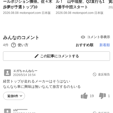
ールポジション獲得。佐々木
ル！ 山中琉聖、Q2直行も1
質
歩夢が予選トップ10
2番手中団スタート
20
2026.08.08
motorsport.com 日本版
2026.08.08
motorsport.com 日本版
みんなのコメント
コメント非表示
4件
使い方
おすすめ順
新着順
この記事にコメントする
エガちゃんねらー
違反報告
2026/5/14 16:54
経営トップが走れるメーカーはそうはない
なんなら車に興味は無いなんて放言するのもいる
19
1
返信0件
shi********