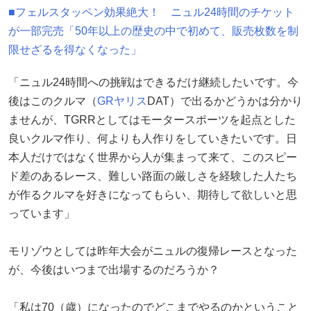
■フェルスタッペン効果絶大！ ニュル24時間のチケット
が一部完売「50年以上の歴史の中で初めて、販売枚数を制
限せざるを得なくなった」
「ニュル24時間への挑戦はできるだけ継続したいです。今
後はこのクルマ（
GRヤリス
DAT）で出るかどうかは分かり
ませんが、TGRRとしてはモータースポーツを起点とした
良いクルマ作り、何よりも人作りをしていきたいです。日
本人だけではなく世界から人が集まって来て、このスピー
ド差のあるレース、難しい路面の厳しさを経験した人たち
が作るクルマを好きになってもらい、期待して欲しいと思
っています」
モリゾウとしては昨年大会がニュルの復帰レースとなった
が、今後はいつまで出場するのだろうか？
「私は70（歳）になったのでどこまでやるのかということ