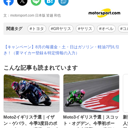
文：motorsport.com 日本版 皆越 和也
関連タグ
#トヨタ
#GRヤリス
#ヤリス
#オペル
#コ
【キャンペーン】8月の毎週金・土・日はガソリン・軽油7円/L引
き！（要マイカー登録＆特定情報の入力）
こんな記事も読まれています
Moto2イギリス予選｜イザ
Moto3イギリス予選｜スコッ
新
ン・ゲバラ、今季3度目のポ
ト・オグデン、今季初ポー
人