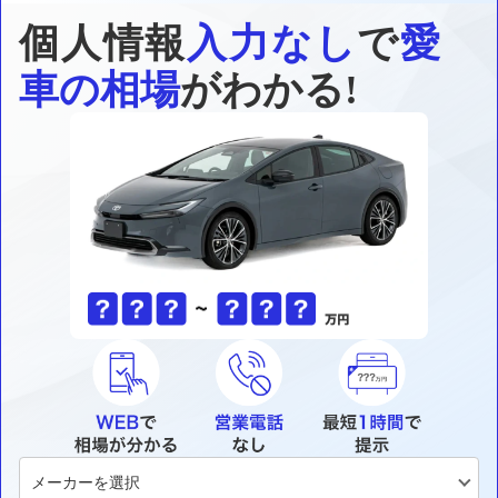
個人情報
入力なし
で
愛
車の相場
がわかる!