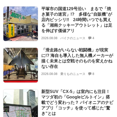
平塚市の国道129号沿い まるで「焼
き菓子の迷宮」!? 多様な“自販機”が
店内ビッシリ!! 24時間いつでも買え
る「湘南クッキーアウトレット」は足
を伸ばす価値アリ
2026.08.08
バイクのニュース
4
「滑走路がいらない戦闘機」が現実
に!? 海自も導入した無人機メーカーが
描く未来とは空戦そのものを変えかね
ない存在
2026.08.08
乗りものニュース
8
新型SUV「CX-5」は室内にも注目！
マツダ初の「Googleビルトイン」搭
載でどう変わった？ パイオニアのナビ
アプリ「コッチ」を使って感じた“驚
き”とは