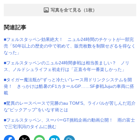
写真を全て見る（1枚）
関連記事
■フェルスタッペン効果絶大！ ニュル24時間のチケットが一部完
売「50年以上の歴史の中で初めて、販売枚数を制限せざるを得なく
なった」
■フェルスタッペンのニュル24時間参戦は相当羨ましい？ ノリ
ス、ノルドシュライフェ初走行は「正直今年一番楽しかった」
■タイガー魔法瓶が“ずっと冷たい”レース用ドリンクシステムを開
発！ きっかけは酷暑のF1カタールGP……SF参戦Jujuの車両に搭
載
■驚異のレースペースで完勝のau TOM'S。ライバルが苦しんだ厄介
な“ピックアップ”をいなす術とは
■フェルスタッペン、スーパーGT挑戦企画の動画公開！ 雨の富士
で三宅淳詞のタイムに挑む