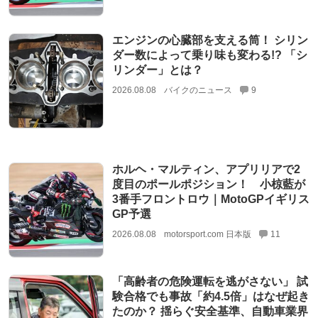
エンジンの心臓部を支える筒！ シリン
ダー数によって乗り味も変わる!? 「シ
リンダー」とは？
2026.08.08
バイクのニュース
9
ホルヘ・マルティン、アプリリアで2
度目のポールポジション！ 小椋藍が
3番手フロントロウ｜MotoGPイギリス
GP予選
2026.08.08
motorsport.com 日本版
11
「高齢者の危険運転を逃がさない」 試
験合格でも事故「約4.5倍」はなぜ起き
たのか？ 揺らぐ安全基準、自動車業界