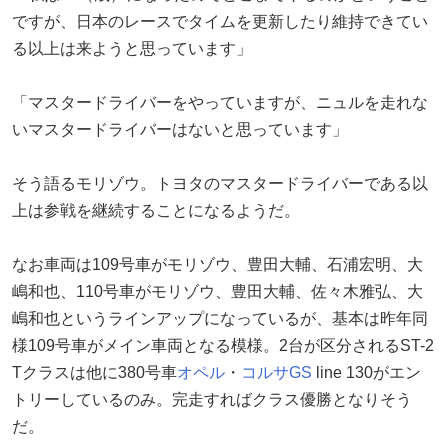
ですが、日本のレースでタイムを更新したり維持できてい
る以上は来ようと思っています」
「マスタードライバーをやっていますが、ニュルを走れな
いマスタードライバーはないと思っています」
そう語るモリゾウ。トヨタのマスタードライバーである以
上は参戦を継続することになるようだ。
なお車両は109号車がモリゾウ、豊田大輔、石浦宏明、大
嶋和也、110号車がモリゾウ、豊田大輔、佐々木雅弘、大
嶋和也というラインアップになっているが、基本は昨年同
様109号車がメイン車両となる模様。2台が区分されるST-2
Tクラスは他に380号車
オペル
・
コルサ
GS
line 130がエン
トリーしているのみ。完走すればクラス優勝となりそう
だ。