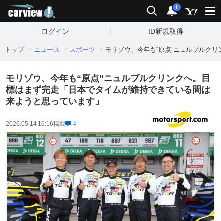
carview!
検索
通知
i
ログイン
ID新規取得
トップ
ニュース
スポーツ
モリゾウ、今年も“原点”ニュルブルク
モリゾウ、今年も“原点”ニュルブルクリンクへ。目
標はまず完走「日本でタイムが維持できている間は
来ようと思っています」
2026.05.14 16:16
掲載
4