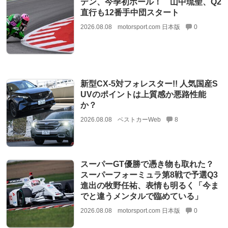
デン、今季初ポール！ 山中琉聖、Q2
直行も12番手中団スタート
2026.08.08
motorsport.com 日本版
0
新型CX-5対フォレスター!! 人気国産S
UVのポイントは上質感か悪路性能
か？
2026.08.08
ベストカーWeb
8
スーパーGT優勝で憑き物も取れた？
スーパーフォーミュラ第8戦で予選Q3
進出の牧野任祐、表情も明るく「今ま
でと違うメンタルで臨めている」
2026.08.08
motorsport.com 日本版
0