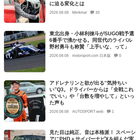
に迫る変化とは
2026.08.08
Merkmal
30
東北出身・小林利徠斗がSUGO戦予選
6番手で沸かせる。同世代のライバル
野村勇斗も称賛「上手いな、って」
2026.08.08
motorsport.com 日本版
0
アドレナリンと欲が出る“気持ちい
い”Q3。ドライバーからは「全戦これ
でいい」や「台数を増やして」といっ
た声も
2026.08.08
AUTOSPORT web
1
見た目は純正、音は本格派！ スペーシ
アにPHD＋サイバーナビXを組んだ実