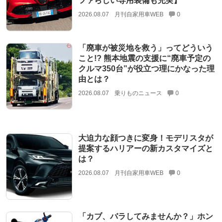
ファらしい専用装備も充実】
2026.08.07
月刊自家用車WEB
0
「廃車が被災地を救う」ってどういう
こと!? 熊本地震の支援に“廃車予定の
クルマ350台”が役立つ理にかなった理
由とは？
2026.08.07
乗りものニュース
0
大迫力な顔つきに変身！モデリスタが
提案するハリアーの新カスタマイズと
は？
2026.08.07
月刊自家用車WEB
0
「カブ、バラしてみませんか？」ホン