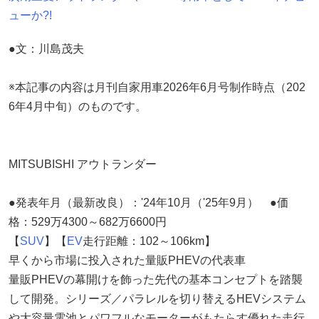
ューか?!
●文：川島茂夫
※本記事の内容は月刊自家用車2026年6月号制作時点（202
6年4月中旬）のものです。
MITSUBISHI アウトランダー
●発表年月（最新改良）：'24年10月（'25年9月） ●価
格：529万4300～682万6600円
【
SUV
】【
EV
走行距離：102～106km】
早くから市場に投入された量販PHEVの代表車
量販PHEVの幕開けを飾った先代の基本コンセプトを踏襲
して開発。シリーズ／パラレルを切り替えるHEVシステム
や大容量電池とパワフルなモーターがもたらす優れた走行