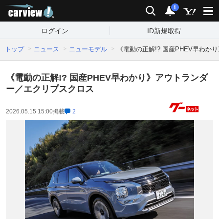
carview!
検索
通知
i
ログイン
ID新規取得
トップ
ニュース
ニューモデル
《電動の正解!? 国産PHEV早わ
《電動の正解!? 国産PHEV早わかり》アウトランダ
ー／エクリプスクロス
2026.05.15 15:00
掲載
2