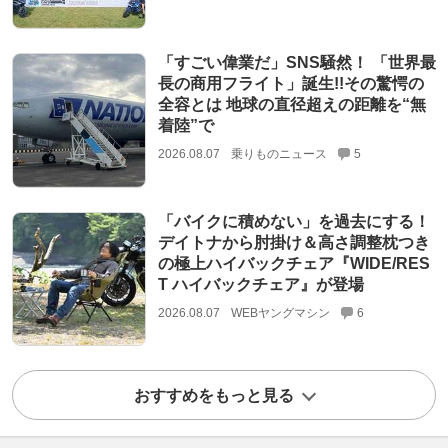
「すごい偉業だ」SNS騒然！ 「世界最
長の商用フライト」誕生!!その驚愕の
全容とは 地球の直径超えの距離を“無
着陸”で
2026.08.07
乗りものニュース
5
「バイクに積めない」を過去にする！
デイトナから肘掛け＆高さ調整枕つき
の極上ハイバックチェア『WIDE/RES
T ハイバックチェア』が登場
2026.08.07
WEBヤングマシン
6
おすすめをもっと見る