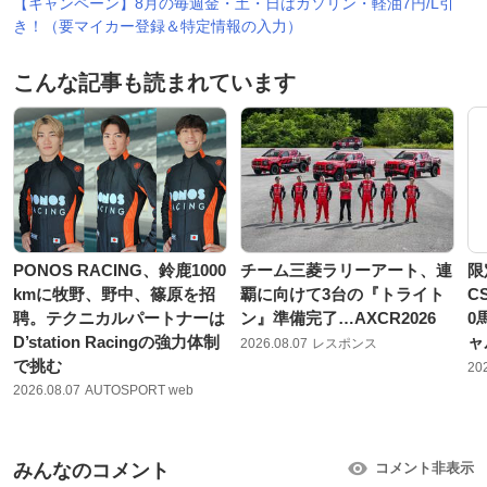
【キャンペーン】8月の毎週金・土・日はガソリン・軽油7円/L引
き！（要マイカー登録＆特定情報の入力）
こんな記事も読まれています
PONOS RACING、鈴鹿1000
チーム三菱ラリーアート、連
限
kmに牧野、野中、篠原を招
覇に向けて3台の『トライト
C
聘。テクニカルパートナーは
ン』準備完了…AXCR2026
0
D’station Racingの強力体制
ャ
2026.08.07
レスポンス
で挑む
20
2026.08.07
AUTOSPORT web
みんなのコメント
コメント非表示