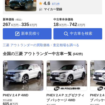
4.
6
871件
マイカー登録
新車価格
中古車本体価格
（税込）
267
335
18
742
.
6万円
～
.
9万円
.
9万円
～
.
0万円
新車見積り
中古車を検索
三菱 アウトランダーの買取価格・査定相場を調べる
全国の三菱 アウトランダー中古車一覧
(642件)
PHEV 2.4 P 4WD
PHEV 2.4 P エグゼクティ
PHEV 2
ブ パッケージ 4WD
ブ パッケ
支払総額
605
.
0
万円