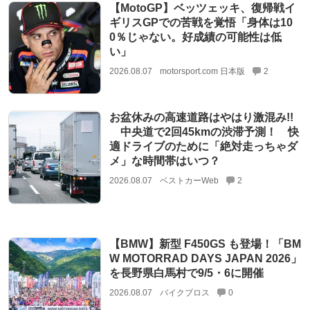
【MotoGP】ベッツェッキ、復帰戦イ
ギリスGPでの苦戦を覚悟「身体は10
0％じゃない。好成績の可能性は低
い」
2026.08.07
motorsport.com 日本版
2
お盆休みの高速道路はやはり激混み!!
中央道で2回45kmの渋滞予測！ 快
適ドライブのために「絶対走っちゃダ
メ」な時間帯はいつ？
2026.08.07
ベストカーWeb
2
【BMW】新型 F450GS も登場！「BM
W MOTORRAD DAYS JAPAN 2026」
を長野県白馬村で9/5・6に開催
2026.08.07
バイクブロス
0