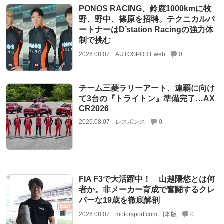
PONOS RACING、鈴鹿1000kmに牧
野、野中、篠原を招聘。テクニカルパ
ートナーはD’station Racingの強力体
制で挑む
2026.08.07
AUTOSPORT web
0
チーム三菱ラリーアート、連覇に向け
て3台の『トライトン』準備完了…AX
CR2026
2026.08.07
レスポンス
0
FIA F3で大活躍中！ 山越陽悠とは何
者か。非メーカー育成で奮闘するクレ
バーな19歳を徹底解剖
2026.08.07
motorsport.com 日本版
0