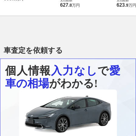
支払総額
支払総額
627
623
.
8
.
9
万円
万
車査定を依頼する
個人情報
入力なし
で
愛
車の相場
がわかる!