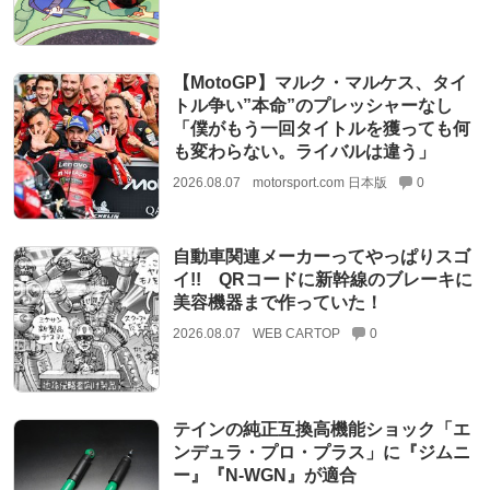
【MotoGP】マルク・マルケス、タイ
トル争い”本命”のプレッシャーなし
「僕がもう一回タイトルを獲っても何
も変わらない。ライバルは違う」
2026.08.07
motorsport.com 日本版
0
自動車関連メーカーってやっぱりスゴ
イ!! QRコードに新幹線のブレーキに
美容機器まで作っていた！
2026.08.07
WEB CARTOP
0
テインの純正互換高機能ショック「エ
ンデュラ・プロ・プラス」に『ジムニ
ー』『N-WGN』が適合