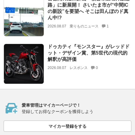
路」に新展開！ さいたま市が“中間IC
の新設”を要望へ そこは田んぼのド真
ん中!?
2026.08.07
乗りものニュース
1
ドゥカティ『モンスター』がレッドド
ット・デザイン賞、第5世代の現代的
解釈が高評価
2026.08.07
レスポンス
0
愛車管理はマイカーページで！
登録してお得なクーポンを獲得しよう
マイカー登録をする