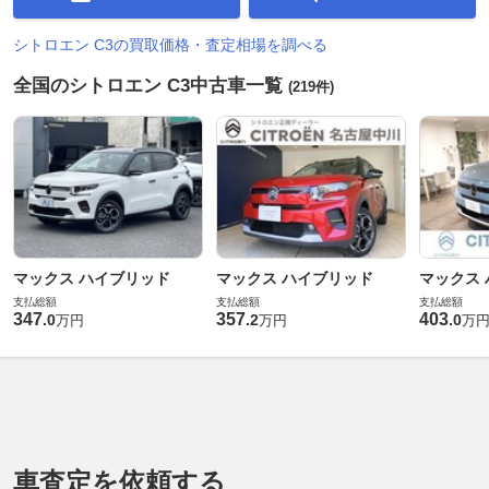
シトロエン C3の買取価格・査定相場を調べる
全国のシトロエン C3中古車一覧
(219件)
マックス ハイブリッド
マックス ハイブリッド
マックス
支払総額
支払総額
支払総額
347
357
403
.
0
.
2
.
0
万円
万円
万
車査定を依頼する