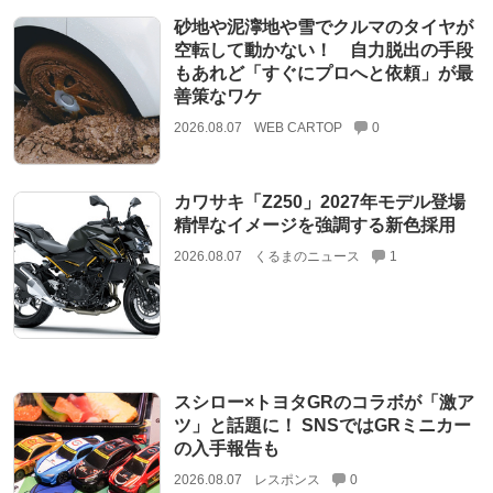
砂地や泥濘地や雪でクルマのタイヤが
空転して動かない！ 自力脱出の手段
もあれど「すぐにプロへと依頼」が最
善策なワケ
2026.08.07
WEB CARTOP
0
カワサキ「Z250」2027年モデル登場
精悍なイメージを強調する新色採用
2026.08.07
くるまのニュース
1
スシロー×トヨタGRのコラボが「激ア
ツ」と話題に！ SNSではGRミニカー
の入手報告も
2026.08.07
レスポンス
0