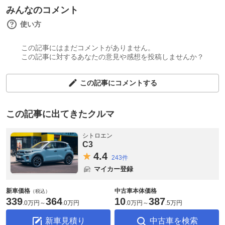
みんなのコメント
使い方
この記事にはまだコメントがありません。
この記事に対するあなたの意見や感想を投稿しませんか？
この記事にコメントする
この記事に出てきたクルマ
シトロエン
C3
4.
4
243件
マイカー登録
新車価格
中古車本体価格
（税込）
339
364
10
387
.
0万円
～
.
0万円
.
0万円
～
.
5万円
新車見積り
中古車を検索