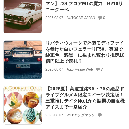
マン】#38 フロアMTの魔力！B210サ
ニークーペ
2026.08.07
AUTOCAR JAPAN
0
リバティウォークで外装モディファイ
を受けた白いフェラーリF50、英国で
純正色「漆黒」に生まれ変わり推定10
億円以上で落札？
2026.08.07
Auto Messe Web
7
【2026夏】高速道路SA・PAの絶品ド
ライブグルメ＆限定スイーツ決定版！
三重推しテイクNo.1から話題の自販機
アイスまで一挙紹介
2026.08.07
WEBヤングマシン
1