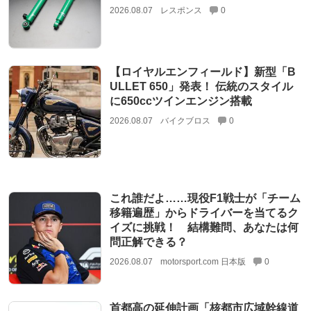
2026.08.07
レスポンス
0
【ロイヤルエンフィールド】新型「B
ULLET 650」発表！ 伝統のスタイル
に650ccツインエンジン搭載
2026.08.07
バイクブロス
0
これ誰だよ……現役F1戦士が「チーム
移籍遍歴」からドライバーを当てるク
イズに挑戦！ 結構難問、あなたは何
問正解できる？
2026.08.07
motorsport.com 日本版
0
首都高の延伸計画「核都市広域幹線道