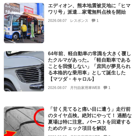
エディオン、熊本地震被災地に「ヒマ
ワリ号」派遣…家電無料点検を開始
2026.08.07
レスポンス
1
64年前、軽自動車の常識を大きく覆し
たクルマがあった。「軽自動車である
ことを我慢しない」「庶民が夢見られ
る本格的な乗用車」として誕生した
【マツダ・キャロル】
2026.08.07
月刊自家用車WEB
1
「甘く見てると痛い目に遭う」走行前
のタイヤ点検。絶対にやって！ 過酷な
夏場は特に注意。バーストを回避する
ためのチェック項目を解説