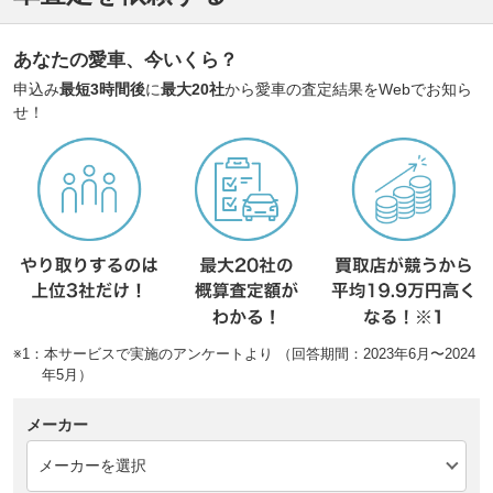
あなたの愛車、今いくら？
申込み
最短3時間後
に
最大20社
から愛車の査定結果をWebでお知ら
せ！
※1：本サービスで実施のアンケートより （回答期間：2023年6月〜2024
年5月）
メーカー