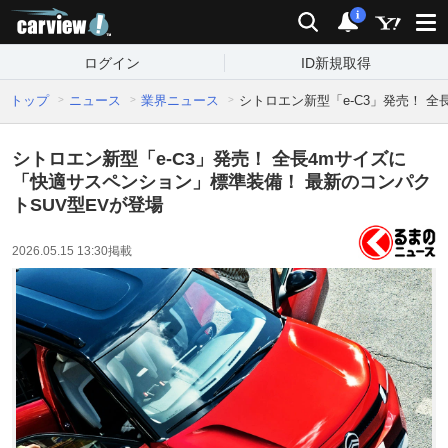
carview!
検索
通知
i
ログイン
ID新規取得
トップ
ニュース
業界ニュース
シトロエン新型「e-C3」発売！ 
シトロエン新型「e-C3」発売！ 全長4mサイズに
「快適サスペンション」標準装備！ 最新のコンパク
トSUV型EVが登場
2026.05.15 13:30
掲載