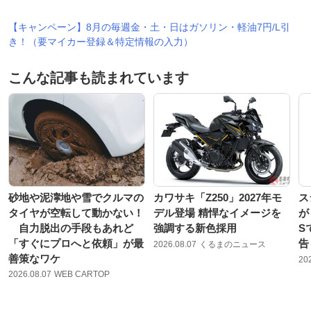
【キャンペーン】8月の毎週金・土・日はガソリン・軽油7円/L引
き！（要マイカー登録＆特定情報の入力）
こんな記事も読まれています
砂地や泥濘地や雪でクルマの
カワサキ「Z250」2027年モ
ス
タイヤが空転して動かない！
デル登場 精悍なイメージを
が
自力脱出の手段もあれど
強調する新色採用
S
「すぐにプロへと依頼」が最
告
2026.08.07
くるまのニュース
善策なワケ
20
2026.08.07
WEB CARTOP