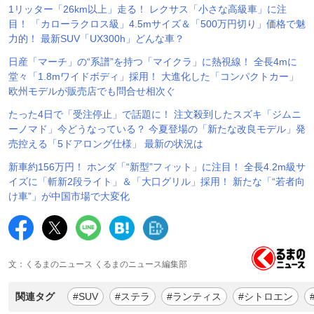
1リッター「26km以上」走る！ レクサス「小さな高級車」に注
目！ 「カローラクロス級」4.5mサイズ＆「500万円切り」価格で魅
力的！ 最新SUV「UX300h」どんな車？
日産「マーチ」の“系譜”を持つ「マイクラ」に熱視線！ 全長4mに
堂々「1.8mワイドボディ」採用！ 大進化した「コンパクトカー」
欧州モデルが販売店でも問合せ相次ぐ
たった4日で「受注停止」で話題に！ 注文殺到したスズキ「ジムニ
ーノマド」今どうなっている？ 今夏登場の「新たな改良モデル」発
売控える「5ドアロング仕様」 最新の状況は
新車約156万円！ ホンダ「“新型”フィット」に注目！ 全長4.2m級サ
イズに「斬新2段ライト」＆「大口グリル」採用！ 新たな「“若者向
け車”」が中国市場で大変化
文：くるまのニュース くるまのニュース編集部
関連タグ
#SUV
#ステラ
#ランティス
#シトロエン