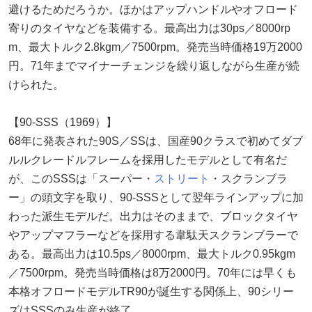
避けるためだろうか。ほかはアップハンドルやオフロード
寄りのタイヤなどを装備する。最高出力は30ps／8000rp
m、最大トルク2.8kgm／7500rpm。発売当時価格19万2000
円。71年までマイナーチェンジを繰り返しながら生産が続
けられた。
【90-SSS（1969）】
68年に発表された90S／SSは、国産90クラスで初めてダブ
ルルクレードルフレームを採用したモデルとして有名だ
が、このSSSは「スーパー・
ストリート
・スクランブラ
ー」の頭文字を取り、90-SSSとして翌年ラインアップに加
わった派生モデルだ。出力はそのままで、ブロックタイヤ
やアップマフラーなどを採用する韋駄天スクランブラーで
ある。最高出力は10.5ps／8000rpm、最大トルク0.95kgm
／7500rpm。発売当時価格は8万2000円。70年には早くも
本格オフロードモデルTR90が誕生する関係上、90シリー
ズはSSSのみ生産が終了。