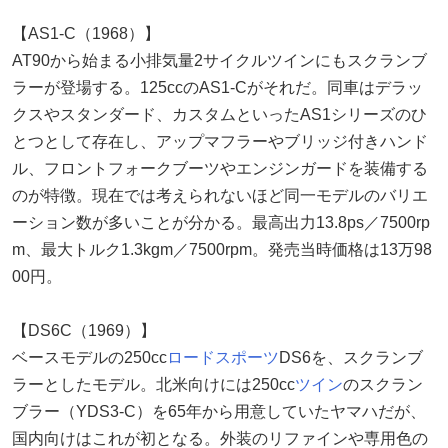
【AS1-C（1968）】
AT90から始まる小排気量2サイクルツインにもスクランブ
ラーが登場する。125ccのAS1-Cがそれだ。同車はデラッ
クスやスタンダード、カスタムといったAS1シリーズのひ
とつとして存在し、アップマフラーやブリッジ付きハンド
ル、フロントフォークブーツやエンジンガードを装備する
のが特徴。現在では考えられないほど同一モデルのバリエ
ーション数が多いことが分かる。最高出力13.8ps／7500rp
m、最大トルク1.3kgm／7500rpm。発売当時価格は13万98
00円。
【DS6C（1969）】
ベースモデルの250cc
ロードスポーツ
DS6を、スクランブ
ラーとしたモデル。北米向けには250cc
ツイン
のスクラン
ブラー（YDS3-C）を65年から用意していたヤマハだが、
国内向けはこれが初となる。外装のリファインや専用色の