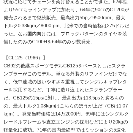
状況に応じてチェーンを架け替えることができた。62年型
より55ccもラインアップに加わり、64年に90ccのCT200が
発売されるまで継続販売。最高出力5hp／9500rpm、最大
トルク0.33kgm／8000rpm。北米での当時価格は275ドルだ
った。なお国内向けには、ブロックパターンのタイヤを装
備したのみのC100Hを64年のみ少数発売。
【CL125（1966）】
CB92の後継スポーツモデルCB125をベースとしたスクラ
ンブラーがこのモデル。単なる外装のリファインだけでな
く、低中速域の扱いやすさを重視してシングルキャブレタ
ーを採用するなど、丁寧に造り込まれたスクランブラー
だ。CB125の15psに対し、最高出力は13.5psと劣るもの
の、最大トルク1.08kgmはこちらのほうが上だ（CBは1.07
kgm）。発売当時価格は14万2000円。69年にはシングルク
レードルフレームや直立エンジンの採用などにより20kgの
軽量化に成功。71年の国内最終型ではミッションの5速化