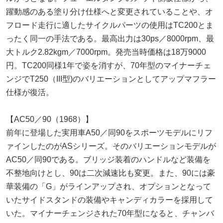
躍動感のある塗り分け仕様へと変更されていることや、オ
フロード走行に適したサイクルパーツの使用はTC200とま
ったく同一の手法である。最高出力は30ps／8000rpm、最
大トルク2.82kgm／7000rpm。発売当時価格は18万9000
円。TC200同様1年で姿を消すが、70年型のマイナーチェ
ンジでT250（III型)のバリエーションとしてアップマフラー
仕様が復活。
【AC50／90（1968）】
前年に登場した実用車A50／同90をスポーツモデルにリフ
ァインしたのがASシリーズ。そのバリエーションモデルが
AC50／同90である。ブリッジ装着のハンドルなど装備を
不整地向けとし、90は二次減速比も変更。また、90には豪
華装備の「G」がラインアップされ、オプションとなって
いたサイドスタンドの装備やキャンディカラーを採用して
いた。マイナーチェンジされた70年型になると、チャンバ