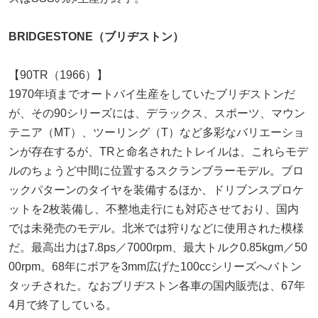
BRIDGESTONE（ブリヂストン）
【90TR（1966）】
1970年頃までオートバイ生産をしていたブリヂストンだ
が、その90シリーズには、デラックス、スポーツ、マウン
テニア（MT）、ツーリング（T）など多彩なバリエーショ
ンが存在するが、TRと命名されたトレイルは、これらモデ
ルのちょうど中間に位置するスクランブラーモデル。ブロ
ックパターンのタイヤを装備するほか、ドリブンスプロケ
ットを2枚装備し、不整地走行にも対応させており、国内
では未発売のモデル。北米では狩りなどに使用された模様
だ。最高出力は7.8ps／7000rpm、最大トルク0.85kgm／50
00rpm。68年にボアを3mm広げた100ccシリーズへバトン
タッチされた。なおブリヂストン各車の国内販売は、67年
4月で終了している。