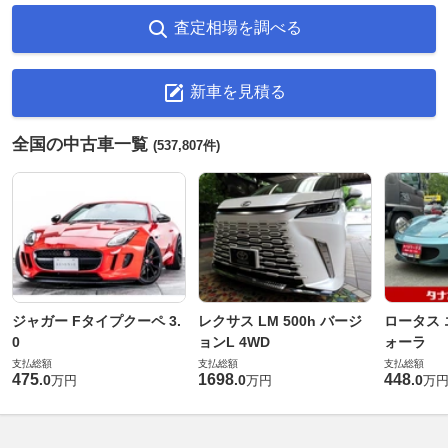
査定相場を調べる
新車を見積る
全国の中古車一覧
(537,807件)
ジャガー Fタイプクーペ 3.
レクサス LM 500h バージ
ロータス 
0
ョンL 4WD
ォーラ
支払総額
支払総額
支払総額
475
1698
448
.
0
.
0
.
0
万円
万円
万