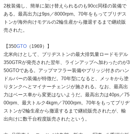
2枚装備し、簡単に架け替えられるのも90cc同様の装備で
ある。最高出力は9ps／8000rpm。70年をもってブリヂス
トンが海外向けモデルの2輪生産から撤退するまで継続販
売された。
【350
GTO
（1969）】
北米向けとして、ブリヂストンの最大排気量ロードモデル
350GTRが発売された翌年、ラインアップへ加わったのが3
50GTOである。アップマフラー装備やブリッジ付きのハン
ドルバーの装備が特徴だ。70年型になると、メッキから塗
りタンクへとマイナーチェンジが施される。なお、最高出
力はベース車から変更はないようだ。最高出力は40ps／75
00rpm、最大トルク4kgm／7000rpm。70年をもってブリヂ
ストンが2輪生産から撤退するまで継続販売されたが、輸
出向けに数千台程度販売されたという。