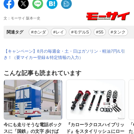
文：モーサイ 阪本一史
関連タグ
#ホンダ
#レイ
#モデルS
#S5
#タンク
【キャンペーン】8月の毎週金・土・日はガソリン・軽油7円/L引
き！（要マイカー登録＆特定情報の入力）
こんな記事も読まれています
今にも走りそうな電話ボック
『カローラクロスハイブリッ
「
スに「国鉄」の文字 歩けば
ド』をスタイリッシュにロー
た