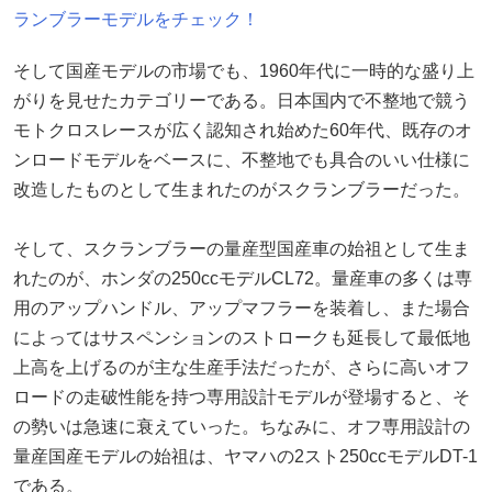
ランブラーモデルをチェック！
そして国産モデルの市場でも、1960年代に一時的な盛り上
がりを見せたカテゴリーである。日本国内で不整地で競う
モトクロスレースが広く認知され始めた60年代、既存のオ
ンロードモデルをベースに、不整地でも具合のいい仕様に
改造したものとして生まれたのがスクランブラーだった。
そして、スクランブラーの量産型国産車の始祖として生ま
れたのが、ホンダの250ccモデルCL72。量産車の多くは専
用のアップハンドル、アップマフラーを装着し、また場合
によってはサスペンションのストロークも延長して最低地
上高を上げるのが主な生産手法だったが、さらに高いオフ
ロードの走破性能を持つ専用設計モデルが登場すると、そ
の勢いは急速に衰えていった。ちなみに、オフ専用設計の
量産国産モデルの始祖は、ヤマハの2スト250ccモデルDT-1
である。