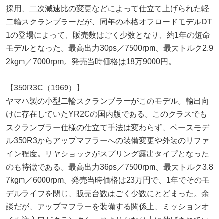
採用、二次減速比の変更などによって仕立て上げられた軽
二輪スクランブラーだが、同年の本格オフロードモデルDT
1の登場によって、販売数はごく少数となり、約1年の短命
モデルとなった。最高出力30ps／7500rpm、最大トルク2.9
2kgm／7000rpm。発売当時価格は18万9000円。
【350R3C（1969）】
ヤマハ製の小型二輪スクランブラーがこのモデル。輸出向
けに存在していたYR2Cの国内版である。このクラスでも
スクランブラー仕様の仕立て手法は変わらず、ベースモデ
ル350R3からアップマフラーへの装備変更や外装のリファ
イン程度。リヤショックがスプリング露出タイプとなった
のも特徴である。最高出力36ps／7500rpm、最大トルク3.8
7kgm／6000rpm。発売当時価格は23万円で、1年でそのモ
デルライフを閉じ、販売台数はごく少数にとどまった。余
談だが、アップマフラーを装備する関係上、ミッションオ