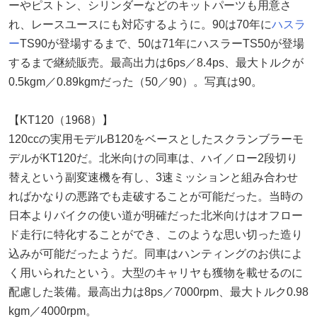
ーやピストン、シリンダーなどのキットパーツも用意さ
れ、レースユースにも対応するように。90は70年に
ハスラ
ー
TS90が登場するまで、50は71年にハスラーTS50が登場
するまで継続販売。最高出力は6ps／8.4ps、最大トルクが
0.5kgm／0.89kgmだった（50／90）。写真は90。
【KT120（1968）】
120ccの実用モデルB120をベースとしたスクランブラーモ
デルがKT120だ。北米向けの同車は、ハイ／ロー2段切り
替えという副変速機を有し、3速ミッションと組み合わせ
ればかなりの悪路でも走破することが可能だった。当時の
日本よりバイクの使い道が明確だった北米向けはオフロー
ド走行に特化することができ、このような思い切った造り
込みが可能だったようだ。同車はハンティングのお供によ
く用いられたという。大型のキャリヤも獲物を載せるのに
配慮した装備。最高出力は8ps／7000rpm、最大トルク0.98
kgm／4000rpm。