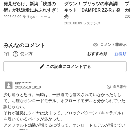
発見だらけ、新潟「鉄道の
ダウン！ ブリッツの車高調
プ
街」が鉄道愛にあふれすぎ！
キット「DAMPER ZZ-R」発
カ
売
20
2026.08.09
乗りものニュース
2026.08.09
レスポンス
みんなのコメント
コメント非表示
2件
使い方
おすすめ順
新着順
この記事にコメントする
uni********
違反報告
2026/5/19 18:10
少し違うと思う。当時は、一般道でも舗装されていなかったりし
て、明確なオンロードモデル、オフロードモデルと分かられていた
訳じゃない。
それが証拠にタイヤは決まって、ブロックパターン（キャラメル）
を履いているバイクが多かった。
アスファルト舗装が増えるに従って、オンロードモデルが増えてい