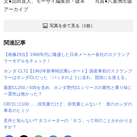
文●品田直人、モーサイ編集部・阪本 写真●八重洲出版
アーカイブ
写真を全て見る（1枚）
関連記事
【画像29点】1960年代に隆盛した日本メーカー各社のスクランブ
ラーモデルをチェック！
ホンダ CL72【1962年新車時試乗レポート】国産車初のスクランブ
ラーはホンダCLだった「バッタのように走れ、競技にも使える」
最新CL250／500を含め、ホンダ歴代CLシリーズの素性と乗り味に
一貫性は無かった？
CB72にC100……排気量だけど、排気量じゃない？ 昔のホンダの
車名のヒミツ
意外と知らない!? タコメーターの「タコ」って何のことかわかりま
すか？