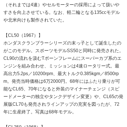
（それまでは4速）やセルモーターの採用によって扱いや
すさを向上させている。なお、軽二輪となる135ccモデル
や北米向けも製作されていた。
【CL50（1967）】
ホンダスクランブラーシリーズの末っ子として誕生したの
がこのモデル。スポーツモデルSS50と同時に発売された。
CL90の流れを汲むTボーンフレームにスーパーカブ系のエ
ンジンを組み合わせ、ミッションは4速ロータリー式。最
高出力5.2ps／10200rpm、最大トルク0.385kgm／8500rp
m。発売当時価格は6万2000円。68年にはふたり乗りが可
能なCL65、70年になると外装のマイナーチェンジ（スピ
ードメーターの独立やタンクデザイン変更）や、CL65の発
展版CL70も発売されラインアップの充実を図ったが、72
年に生産終了。写真は68年モデル。