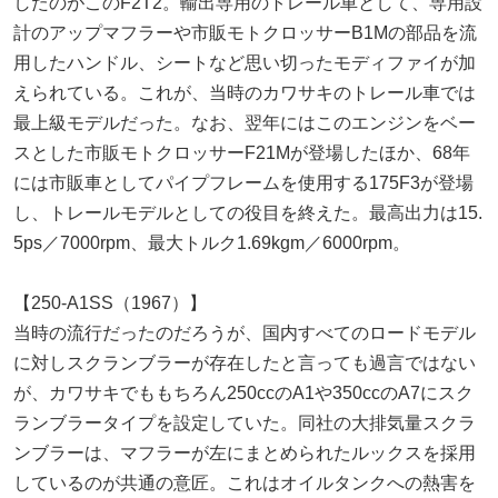
したのがこのF2T2。輸出専用のトレール車として、専用設
計のアップマフラーや市販モトクロッサーB1Mの部品を流
用したハンドル、シートなど思い切ったモディファイが加
えられている。これが、当時のカワサキのトレール車では
最上級モデルだった。なお、翌年にはこのエンジンをベー
スとした市販モトクロッサーF21Mが登場したほか、68年
には市販車としてパイプフレームを使用する175F3が登場
し、トレールモデルとしての役目を終えた。最高出力は15.
5ps／7000rpm、最大トルク1.69kgm／6000rpm。
【250-A1SS（1967）】
当時の流行だったのだろうが、国内すべてのロードモデル
に対しスクランブラーが存在したと言っても過言ではない
が、カワサキでももちろん250ccのA1や350ccのA7にスク
ランブラータイプを設定していた。同社の大排気量スクラ
ンブラーは、マフラーが左にまとめられたルックスを採用
しているのが共通の意匠。これはオイルタンクへの熱害を