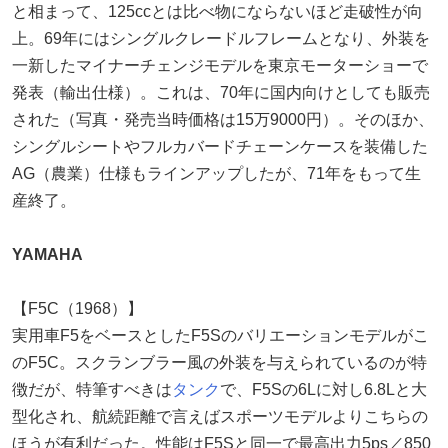
と相まって、125ccとは比べ物にならないほど走破性が向
上。69年にはシングルクレードルフレームとなり、外装を
一新したマイナーチェンジモデルを東京モーターショーで
発表（輸出仕様）。これは、70年に国内向けとしても販売
された（写真・発売当時価格は15万9000円）。そのほか、
シングルシートやフルカバードチェーンケースを装備した
AG（農業）仕様もラインアップしたが、71年をもって生
産終了。
YAMAHA
【F5C（1968）】
実用車F5をベースとしたF5Sのバリエーションモデルがこ
のF5C。スクランブラー風の外装を与えられているのが特
徴だが、特筆すべきは
タンク
で、F5Sの6Lに対し6.8Lと大
型化され、航続距離で言えばスポーツモデルよりこちらの
ほうが有利だった。性能はF5Sと同一で最高出力5ps／850