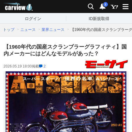
carview!
検索
通知
i
ログイン
ID新規取得
トップ
ニュース
業界ニュース
【1960年代の国産スクランブラ
【1960年代の国産スクランブラーグラフィティ】国
内メーカーにはどんなモデルがあった？
2026.05.19 18:00
掲載
2