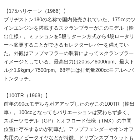
【175ハリケーン（1966）】
ブリヂストン180の名称で国内発売されていた、175ccのツ
インエンジンを搭載するスクランブラーがこのモデル（輸
出仕様）。ミッションを5段リターン方式から4段ロータリ
ーへ変更することができるセレクターレバーを備えてい
た。外観はアップマフラーの装着によってスクランブラー
イメージとしている。最高出力は20ps／8000rpm、最大ト
ルク1.9kgm／7500rpm。68年には排気量200ccモデルへバ
トンタッチ。
【100TR（1968）】
前年の90ccモデルをボアアップしたのがこの100TR（輸出
車）。100ccとなってもバリエーションは変わらず多く、
スポーツモデル（GP）とオフロード仕様（TMX）の中間
位置に存在するのが同車だ。アップフェンダーやオンオフ
共用のノビータイヤなどが特徴。ドリブンスプロケットも