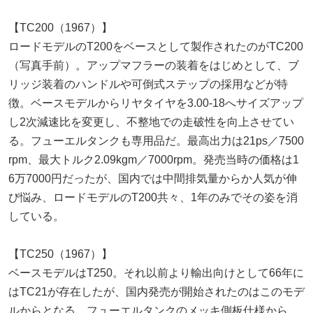
【TC200（1967）】
ロードモデルのT200をベースとして製作されたのがTC200
（写真手前）。アップマフラーの装着をはじめとして、ブ
リッジ装着のハンドルや可倒式ステップの採用などが特
徴。ベースモデルからリヤタイヤを3.00-18へサイズアップ
し2次減速比を変更し、不整地での走破性を向上させてい
る。フューエルタンクも専用品だ。最高出力は21ps／7500
rpm、最大トルク2.09kgm／7000rpm。発売当時の価格は1
6万7000円だったが、国内では中間排気量からか人気が伸
び悩み、ロードモデルのT200共々、1年のみでその姿を消
している。
【TC250（1967）】
ベースモデルはT250。それ以前より輸出向けとして66年に
はTC21が存在したが、国内発売が開始されたのはこのモデ
ルからとなる。フューエルタンクのメッキ側板仕様から、