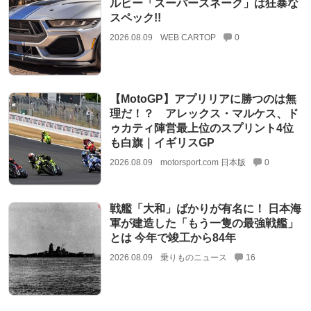
ルビー「スーパースネーク」は狂暴な
スペック!!
2026.08.09
WEB CARTOP
0
【MotoGP】アプリリアに勝つのは無
理だ！？ アレックス・マルケス、ド
ゥカティ陣営最上位のスプリント4位
も白旗｜イギリスGP
2026.08.09
motorsport.com 日本版
0
戦艦「大和」ばかりが有名に！ 日本海
軍が建造した「もう一隻の最強戦艦」
とは 今年で竣工から84年
2026.08.09
乗りものニュース
16