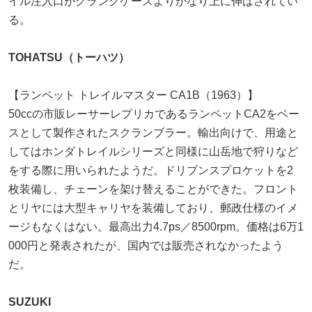
イル注入口がクランクケースよりかなり上に伸ばされてい
る。
TOHATSU（トーハツ）
【ランペット トレイルマスター CA1B（1963）】
50ccの市販レーサーレプリカであるランペットCA2をベー
スとして製作されたスクランブラー。輸出向けで、用途と
してはホンダトレイルシリーズと同様に山岳地で狩りなど
をする際に用いられたようだ。ドリブンスプロケットを2
枚装備し、チェーンを架け替えることができた。フロント
とリヤには大型キャリヤを装備しており、郵政仕様のイメ
ージもなくはない。最高出力4.7ps／8500rpm。価格は6万1
000円と発表されたが、国内では販売されなかったよう
だ。
SUZUKI