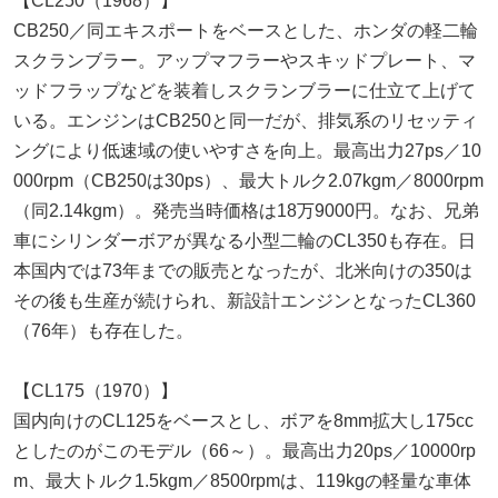
【CL250（1968）】
CB250／同エキスポートをベースとした、ホンダの軽二輪
スクランブラー。アップマフラーやスキッドプレート、マ
ッドフラップなどを装着しスクランブラーに仕立て上げて
いる。エンジンはCB250と同一だが、排気系のリセッティ
ングにより低速域の使いやすさを向上。最高出力27ps／10
000rpm（CB250は30ps）、最大トルク2.07kgm／8000rpm
（同2.14kgm）。発売当時価格は18万9000円。なお、兄弟
車にシリンダーボアが異なる小型二輪のCL350も存在。日
本国内では73年までの販売となったが、北米向けの350は
その後も生産が続けられ、新設計エンジンとなったCL360
（76年）も存在した。
【CL175（1970）】
国内向けのCL125をベースとし、ボアを8mm拡大し175cc
としたのがこのモデル（66～）。最高出力20ps／10000rp
m、最大トルク1.5kgm／8500rpmは、119kgの軽量な車体