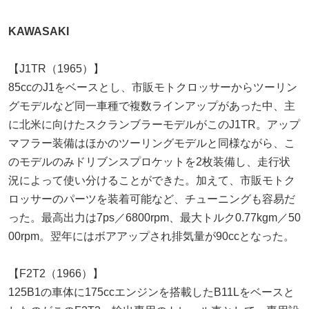
KAWASAKI
【J1TR（1965）】
85ccのJ1をベースとし、市販モトクロッサーからツーリン
グモデルなど同一車種で複数ラインアップがあった中、主
に北米に向けたスクランブラーモデルがこのJ1TR。アップ
マフラー装備はほかのツーリングモデルと同様ながら、こ
のモデルのみドリブンスプロケットを2枚装備し、走行状
況によって使い分けることができた。加えて、市販モトク
ロッサーのパーツを装着可能など、チューニングも容易だ
った。最高出力は7ps／6800rpm、最大トルク0.77kgm／50
00rpm。翌年にはボアアップされ排気量が90ccとなった。
【F2T2（1966）】
125B1の車体に175ccエンジンを搭載したB11Lをベースと