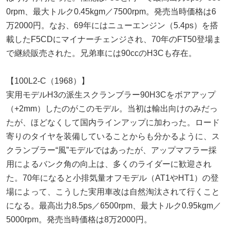
0rpm、最大トルク0.45kgm／7500rpm。発売当時価格は6
万2000円。なお、69年にはニューエンジン（5.4ps）を搭
載したF5CDにマイナーチェンジされ、70年のFT50登場ま
で継続販売された。兄弟車には90ccのH3Cも存在。
【100L2-C（1968）】
実用モデルH3の派生スクランブラー90H3Cをボアアップ
（+2mm）したのがこのモデル。当初は輸出向けのみだっ
たが、ほどなくして国内ラインアップに加わった。ロード
寄りのタイヤを装備していることからも分かるように、ス
クランブラー“風”モデルではあったが、アップマフラー採
用によるバンク角の向上は、多くのライダーに歓迎され
た。70年になると小排気量オフモデル（AT1やHT1）の登
場によって、こうした実用車改は自然淘汰されて行くこと
になる。最高出力8.5ps／6500rpm、最大トルク0.95kgm／
5000rpm。発売当時価格は8万2000円。