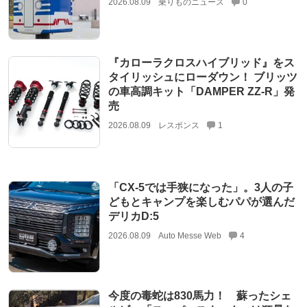
2026.08.09
乗りものニュース
0
『カローラクロスハイブリッド』をス
タイリッシュにローダウン！ ブリッツ
の車高調キット「DAMPER ZZ-R」発
売
2026.08.09
レスポンス
1
「CX-5では手狭になった」。3人の子
どもとキャンプを楽しむパパが選んだ
デリカD:5
2026.08.09
Auto Messe Web
4
今度の毒蛇は830馬力！ 蘇ったシェ