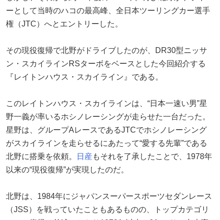
ーとして当時のハコの最高峰、全日本ツーリングカー選手
権（JTC）へとエントリーした。
その現役復帰で北野がドライブしたのが、DR30型ニッサ
ン・スカイラインRSターボをベースとした今回紹介する
『レイトンハウス・スカイライン』である。
このレイトンハウス・スカイラインは、“日本一速い男”星
野一義が率いるホシノレーシングが走らせた一台だった。
星野は、グループAレースであるJTCでホシノレーシング
がスカイラインを走らせるにあたって“愛する先輩”である
北野に搭乗を依頼。
日産
もそれを了承したことで、1978年
以来の“現役復帰”が実現したのだ。
北野は、1984年にジャパンスーパースポーツセダンレース
（JSS）を戦っていたこともあるものの、トップカテゴリ