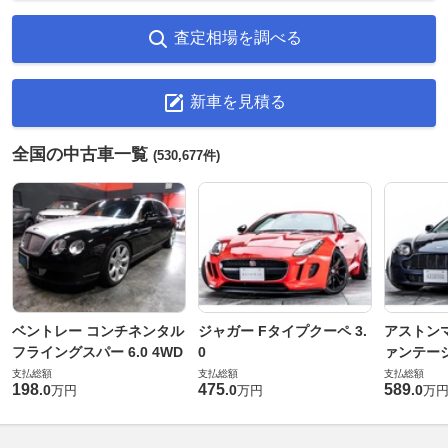
査定相場を調べる
新車を見積る
全国の中古車一覧
(530,677件)
ベントレー コンチネンタル
ジャガー Fタイプクーペ 3.
アストンマ
フライングスパー 6.0 4WD
0
ァンテー
支払総額
支払総額
支払総額
198
475
589
.
0
.
0
.
0
万円
万円
万