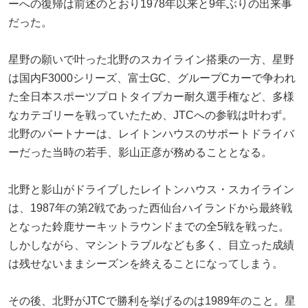
ーへの復帰は前述のとおり1978年以来と9年ぶりの出来事
だった。
星野の願いで叶った北野のスカイライン搭乗の一方、星野
は国内F3000シリーズ、富士GC、グループCカーで争われ
た全日本スポーツプロトタイプカー耐久選手権など、多様
なカテゴリーを戦っていたため、JTCへの参戦は叶わず。
北野のパートナーは、レイトンハウスのサポートドライバ
ーだった当時の若手、影山正彦が務めることとなる。
北野と影山がドライブしたレイトンハウス・スカイライン
は、1987年の第2戦であった西仙台ハイランドから最終戦
となった鈴鹿サーキットラウンドまでの全5戦を戦った。
しかしながら、マシントラブルなども多く、目立った成績
は残せないままシーズンを終えることになってしまう。
その後、北野がJTCで勝利を挙げるのは1989年のこと。星