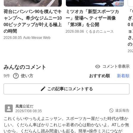
荷台にバンバン90を積んでキ
ミツオカ「新型スポーツカ
「
ャンプへ。希少なジムニー10
ー」登場へ ティザー画像
ぎ
00ピックアップが叶える極上
「第3弾」を公開
0
の時間
ョ
2026.08.06
くるまのニュース
さ
2026.08.05
Auto Messe Web
の
20
みんなのコメント
コメント非表示
9件
使い方
おすすめ順
新着順
この記事にコメントする
風魔公近だ
違反報告
2026/7/08 08:35
これくらいやっちえよニッサン。スポーツカー屋だった時代が懐か
しい。くだらん車ばかりこれじゃ若者の心は動かないよ。ATしか無
いから、くだらんし踏み間違いも起る。簡単=操作ミスにつなが