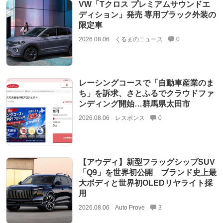
VW「Tクロス プレミアムサウンドエ
ディション」発売 専用ブラック外装の
限定車
2026.08.06
くるまのニュース
0
レーシングコースで「自動車産業のま
ち」を訴求、さとふるでクラウドファ
ンディング開始…群馬県太田市
2026.08.06
レスポンス
0
【アウディ】新型フラッグシップSUV
「Q9」を世界初公開 ブランド史上最
大ボディと世界初OLEDリヤライト採
用
2026.08.06
Auto Prove
3