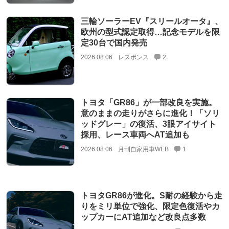
三輪ソーラーEV『スリールオータ』、
欧州の型式認定取得…記念モデルを限
定30台で国内発売
2026.08.06
レスポンス
2
トヨタ「GR86」が一部改良を実施。
意のままの走りがさらに進化！「ソリ
ッドグレー」の復活、3眼アイサイト
採用、レース車両へAT追加も
2026.08.06
月刊自家用車WEB
1
トヨタGR86が進化。S耐の経験から走
りをミリ単位で強化、限定色復活やカ
ップカーにAT追加など改良点多数