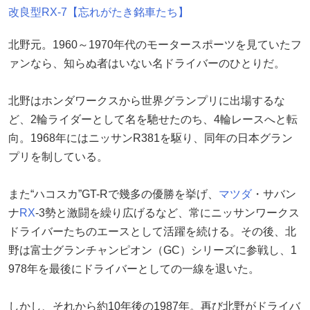
改良型RX-7【忘れがたき銘車たち】
北野元。1960～1970年代のモータースポーツを見ていたフ
ァンなら、知らぬ者はいない名ドライバーのひとりだ。
北野はホンダワークスから世界グランプリに出場するな
ど、2輪ライダーとして名を馳せたのち、4輪レースへと転
向。1968年にはニッサンR381を駆り、同年の日本グラン
プリを制している。
また“ハコスカ”GT-Rで幾多の優勝を挙げ、
マツダ
・サバン
ナ
RX
-3勢と激闘を繰り広げるなど、常にニッサンワークス
ドライバーたちのエースとして活躍を続ける。その後、北
野は富士グランチャンピオン（GC）シリーズに参戦し、1
978年を最後にドライバーとしての一線を退いた。
しかし、それから約10年後の1987年。再び北野がドライバ