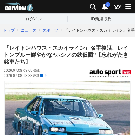
carview!
検索
通知
i
ログイン
ID新規取得
トップ
ニュース
スポーツ
『レイトンハウス・スカイライン』名手
『レイトンハウス・スカイライン』名手復活。レイ
トンブルー鮮やかな“ホシノの鉄仮面”【忘れがたき
銘車たち】
2026.07.08 08:05
掲載
2026.07.08 13:33
更新
9