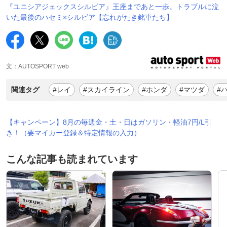
『ユニシアジェックスシルビア』王座まであと一歩。トラブルに泣
いた最後のハセミ×シルビア【忘れがたき銘車たち】
文：AUTOSPORT web
関連タグ
#レイ
#スカイライン
#ホンダ
#マツダ
#
【キャンペーン】8月の毎週金・土・日はガソリン・軽油7円/L引
き！（要マイカー登録＆特定情報の入力）
こんな記事も読まれています