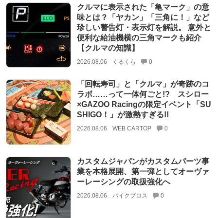
クルマに表示された「亀マーク」の意
味とは？「ヤカン」「三角に！」など
珍しい警告灯・表示灯を解説。 意外と
便利な給油機横の三角マークも紹介
【クルマの知識】
2026.08.06
くるくら
0
「回転寿司」と「クルマ」が奇跡のコ
ラボ……って一体何ごと!? スシロー
×GAZOO Racingの限定イベント「SU
SHIGO！」が激熱すぎる!!
2026.08.06
WEB CARTOP
0
カスタムジャパンがカスタムパーツ事
業を本格展開、第一弾としてオーヴァ
ーレーシングの取扱強化へ
2026.08.06
バイクブロス
0