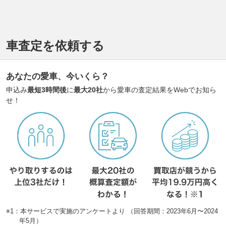
車査定を依頼する
あなたの愛車、今いくら？
申込み
最短3時間後
に
最大20社
から愛車の査定結果をWebでお知ら
せ！
※1：本サービスで実施のアンケートより （回答期間：2023年6月〜2024
年5月）