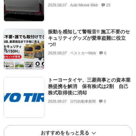
2026.08.07
Auto Messe Web
25
振動を感知して警報音!! 施工不要のセ
キュリティグッズが愛車盗難に役立
つ!!
2026.08.07
ベストカーWeb
0
トーヨータイヤ、三菱商事との資本業
務提携を解消 保有株式は2割 自己
株式取得後に消却
2026.08.07
日刊自動車新聞
0
おすすめをもっと見る