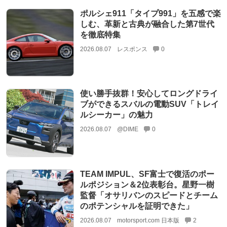
ポルシェ911「タイプ991」を五感で楽
しむ、革新と古典が融合した第7世代
を徹底特集
2026.08.07
レスポンス
0
使い勝手抜群！安心してロングドライ
ブができるスバルの電動SUV「トレイ
ルシーカー」の魅力
2026.08.07
@DIME
0
TEAM IMPUL、SF富士で復活のポー
ルポジション＆2位表彰台。星野一樹
監督「オサリバンのスピードとチーム
のポテンシャルを証明できた」
2026.08.07
motorsport.com 日本版
2