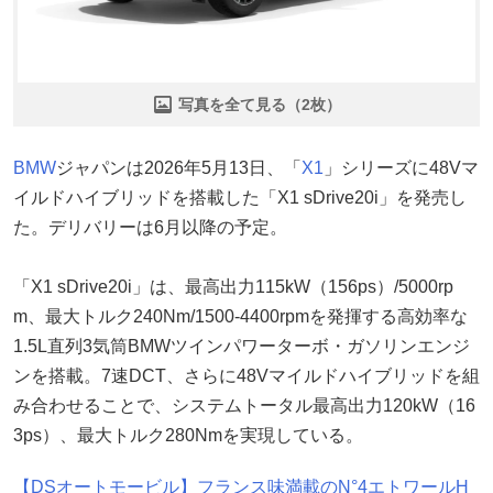
写真を全て見る（2枚）
BMW
ジャパンは2026年5月13日、「
X1
」シリーズに48Vマ
イルドハイブリッドを搭載した「X1 sDrive20i」を発売し
た。デリバリーは6月以降の予定。
「X1 sDrive20i」は、最高出力115kW（156ps）/5000rp
m、最大トルク240Nm/1500-4400rpmを発揮する高効率な
1.5L直列3気筒BMWツインパワーターボ・ガソリンエンジ
ンを搭載。7速DCT、さらに48Vマイルドハイブリッドを組
み合わせることで、システムトータル最高出力120kW（16
3ps）、最大トルク280Nmを実現している。
【DSオートモービル】フランス味満載のN°4エトワールH