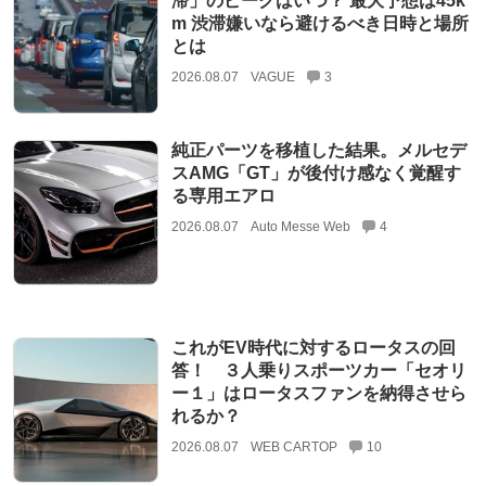
滞」のピークはいつ？ 最大予想は45k
m 渋滞嫌いなら避けるべき日時と場所
とは
2026.08.07
VAGUE
3
純正パーツを移植した結果。メルセデ
スAMG「GT」が後付け感なく覚醒す
る専用エアロ
2026.08.07
Auto Messe Web
4
これがEV時代に対するロータスの回
答！ ３人乗りスポーツカー「セオリ
ー１」はロータスファンを納得させら
れるか？
2026.08.07
WEB CARTOP
10