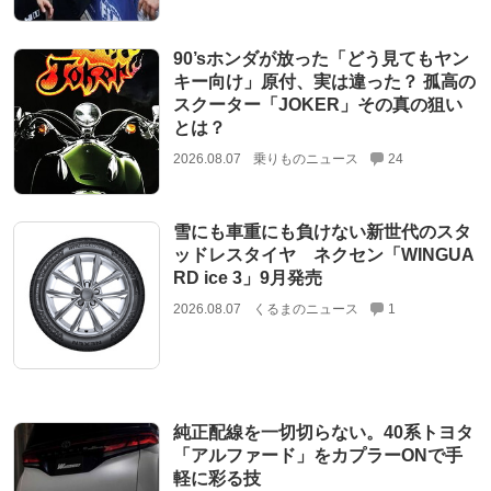
90’sホンダが放った「どう見てもヤン
キー向け」原付、実は違った？ 孤高の
スクーター「JOKER」その真の狙い
とは？
2026.08.07
乗りものニュース
24
雪にも車重にも負けない新世代のスタ
ッドレスタイヤ ネクセン「WINGUA
RD ice 3」9月発売
2026.08.07
くるまのニュース
1
純正配線を一切切らない。40系トヨタ
「アルファード」をカプラーONで手
軽に彩る技