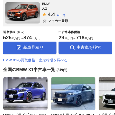
BMW
X1
4.
4
405件
マイカー登録
新車価格
中古車本体価格
（税込）
525
874
29
718
.
0万円
～
.
0万円
.
9万円
～
.
0万円
新車見積り
中古車を検索
BMW X1の買取価格・査定相場を調べる
全国のBMW X1中古車一覧
(849件)