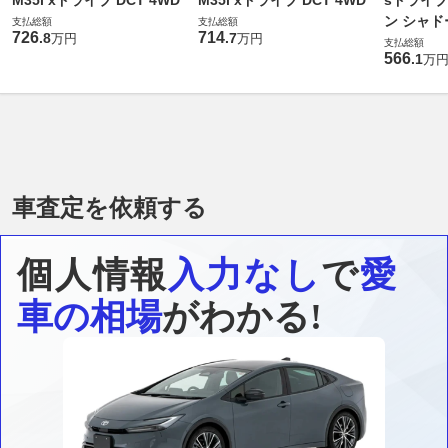
M35i xドライブ DCT 4WD
M35i xドライブ DCT 4WD
sドライブ
ン シャド
支払総額
支払総額
726
714
.
8
.
7
万円
万円
ーボ
支払総額
566
.
1
万
車査定を依頼する
個人情報
入力なし
で
愛
車の相場
がわかる!