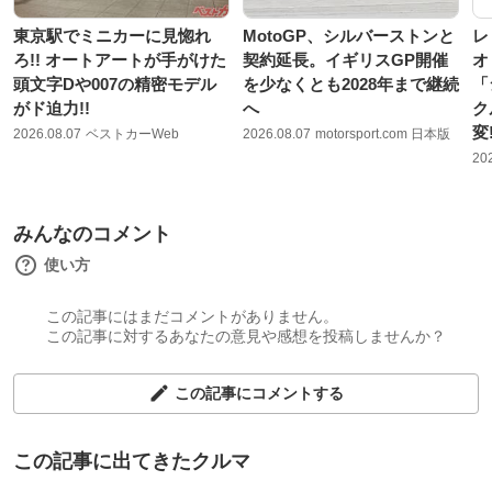
東京駅でミニカーに見惚れ
MotoGP、シルバーストンと
レ
ろ!! オートアートが手がけた
契約延長。イギリスGP開催
オ
頭文字Dや007の精密モデル
を少なくとも2028年まで継続
「
がド迫力!!
へ
ク
変
2026.08.07
ベストカーWeb
2026.08.07
motorsport.com 日本版
20
みんなのコメント
使い方
この記事にはまだコメントがありません。
この記事に対するあなたの意見や感想を投稿しませんか？
この記事にコメントする
この記事に出てきたクルマ