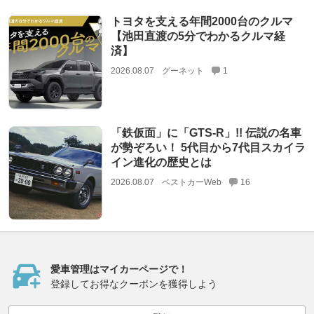
トヨタを支える年間2000台のクルマ
【池田直渡の5分でわかるクルマ経
済】
2026.08.07
グーネット
1
「鉄仮面」に「GTS-R」!! 伝説の名車
が勢ぞろい！ 5代目から7代目スカイラ
イン進化の歴史とは
2026.08.07
ベストカーWeb
16
愛車管理はマイカーページで！
登録してお得なクーポンを獲得しよう