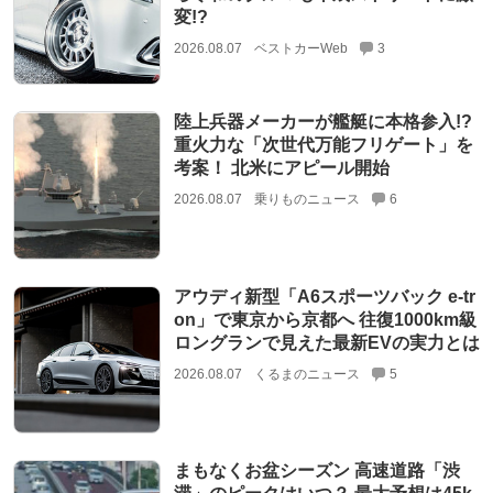
変!?
2026.08.07
ベストカーWeb
3
陸上兵器メーカーが艦艇に本格参入!?
重火力な「次世代万能フリゲート」を
考案！ 北米にアピール開始
2026.08.07
乗りものニュース
6
アウディ新型「A6スポーツバック e-tr
on」で東京から京都へ 往復1000km級
ロングランで見えた最新EVの実力とは
2026.08.07
くるまのニュース
5
まもなくお盆シーズン 高速道路「渋