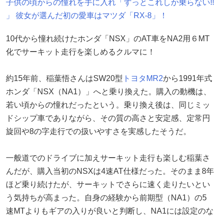
子供の頃からの憧れを手に入れ「ずっとこれしか乗らない!!
」 彼女が選んだ初の愛車はマツダ「RX-8」！
10代から憧れ続けたホンダ「NSX」のAT車をNA2用６MT
化でサーキット走行を楽しめるクルマに！
約15年前、稲葉悟さんはSW20型
トヨタ
MR2
から1991年式
ホンダ「NSX（NA1）」へと乗り換えた。購入の動機は、
若い頃からの憧れだったという。乗り換え後は、同じミッ
ドシップ車でありながら、その質の高さと安定感、定常円
旋回や8の字走行での扱いやすさを実感したそうだ。
一般道でのドライブに加えサーキット走行も楽しむ稲葉さ
んだが、購入当初のNSXは4速AT仕様だった。そのまま8年
ほど乗り続けたが、サーキットでさらに速く走りたいとい
う気持ちが高まった。自身の経験から前期型（NA1）の5
速MTよりもギアの入りが良いと判断し、NA1には設定のな