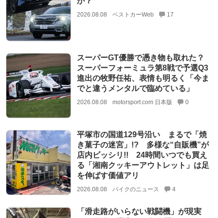
か？
2026.08.08
ベストカーWeb
17
スーパーGT優勝で憑き物も取れた？
スーパーフォーミュラ第8戦で予選Q3
進出の牧野任祐、表情も明るく「今ま
でと違うメンタルで臨めている」
2026.08.08
motorsport.com 日本版
0
平塚市の国道129号沿い まるで「焼
き菓子の迷宮」!? 多様な“自販機”が
店内ビッシリ!! 24時間いつでも買え
る「湘南クッキーアウトレット」は足
を伸ばす価値アリ
2026.08.08
バイクのニュース
4
「滑走路がいらない戦闘機」が現実