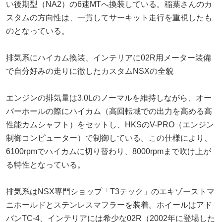
い後期型（NA2）の6速MTへ換装している。稲葉さんのカ
スタムの方向性は、一貫してサーキット走行を重視したも
のとなっている。
排気系にハイカム換装、インテリアに02R用メーター装備
で自分好みの走りに徹したカスタムNSXの全貌
エンジンの排気量は3.0Lのノーマルを維持しながら、オー
バーホールの際にハイカム（高回転域での出力を高める高
性能カムシャフト）をセットし、HKSのV-PRO（エンジン
制御コンピューター）で制御している。この仕様により、
6100rpmでハイカムに切り替わり、8000rpmまで吹け上が
る特性となっている。
排気系はNSX専門ショップ「T3テック」のエキゾーストマ
ニホールドとステンレスマフラーを装着。ホイールはアド
バンTC-4、インテリアには希少な02R（2002年に登場した