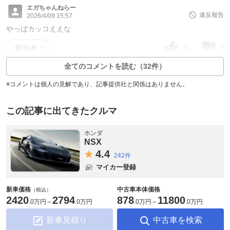
エガちゃんねらー
違反報告
2026/4/09 15:57
やっぱカッコええな
91
8
返信1件
全てのコメントを読む（32件）
※コメントは個人の見解であり、記事提供社と関係はありません。
この記事に出てきたクルマ
ホンダ
NSX
4.
4
242件
マイカー登録
新車価格
中古車本体価格
（税込）
2420
2794
878
11800
.
0万円
～
.
0万円
.
0万円
～
.
0万円
新車見積り
中古車を検索