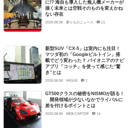
に!? 海自も導入した無人機メーカーが
描く未来とは空戦そのものを変えかね
ない存在
2026.08.08
乗りものニュース
11
新型SUV「CX-5」は室内にも注目！
マツダ初の「Googleビルトイン」搭
載でどう変わった？ パイオニアのナビ
アプリ「コッチ」を使って感じた“驚
き”とは
2026.08.08
VAGUE
2
GT500クラスの秘密をNISMOが語る！
開発領域が少ないなかでライバルに
差を付けるポイントとは
2026.08.08
WEB CARTOP
14