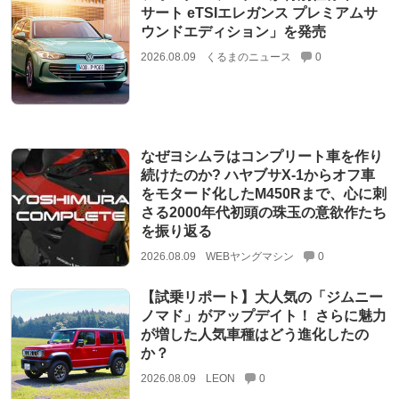
サート eTSIエレガンス プレミアムサ
ウンドエディション」を発売
2026.08.09
くるまのニュース
0
なぜヨシムラはコンプリート車を作り
続けたのか? ハヤブサX-1からオフ車
をモタード化したM450Rまで、心に刺
さる2000年代初頭の珠玉の意欲作たち
を振り返る
2026.08.09
WEBヤングマシン
0
【試乗リポート】大人気の「ジムニー
ノマド」がアップデイト！ さらに魅力
が増した人気車種はどう進化したの
か？
2026.08.09
LEON
0