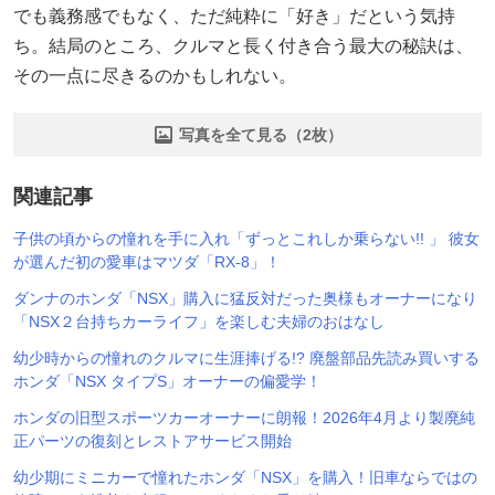
でも義務感でもなく、ただ純粋に「好き」だという気持
ち。結局のところ、クルマと長く付き合う最大の秘訣は、
その一点に尽きるのかもしれない。
写真を全て見る（2枚）
関連記事
子供の頃からの憧れを手に入れ「ずっとこれしか乗らない!! 」 彼女
が選んだ初の愛車はマツダ「RX-8」！
ダンナのホンダ「NSX」購入に猛反対だった奥様もオーナーになり
「NSX２台持ちカーライフ」を楽しむ夫婦のおはなし
幼少時からの憧れのクルマに生涯捧げる!? 廃盤部品先読み買いする
ホンダ「NSX タイプS」オーナーの偏愛学！
ホンダの旧型スポーツカーオーナーに朗報！2026年4月より製廃純
正パーツの復刻とレストアサービス開始
幼少期にミニカーで憧れたホンダ「NSX」を購入！旧車ならではの