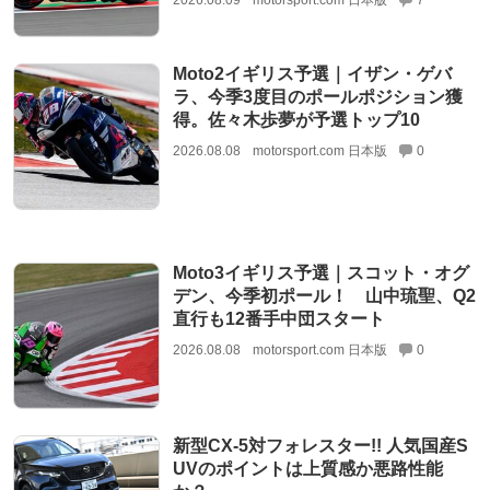
2026.08.09
motorsport.com 日本版
7
Moto2イギリス予選｜イザン・ゲバ
ラ、今季3度目のポールポジション獲
得。佐々木歩夢が予選トップ10
2026.08.08
motorsport.com 日本版
0
Moto3イギリス予選｜スコット・オグ
デン、今季初ポール！ 山中琉聖、Q2
直行も12番手中団スタート
2026.08.08
motorsport.com 日本版
0
新型CX-5対フォレスター!! 人気国産S
UVのポイントは上質感か悪路性能