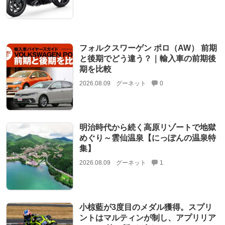
フォルクスワーゲン ポロ（AW） 前期
と後期でどう違う？｜輸入車の前期後
期を比較
2026.08.09
グーネット
0
明治時代から続く高原リゾートで地獄
めぐり～雲仙温泉【にっぽんの温泉特
集】
2026.08.09
グーネット
1
小椋藍が3度目のメダル獲得。スプリ
ントはマルティンが制し、アプリリア