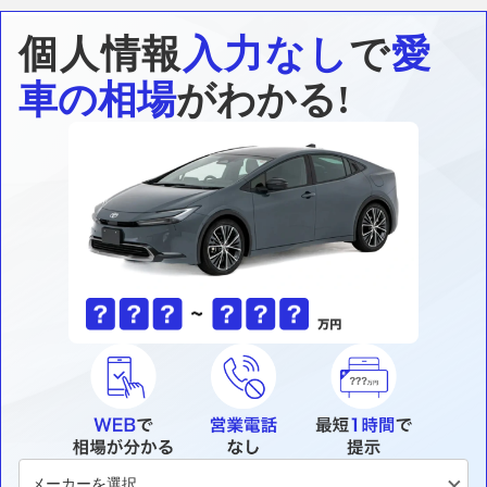
個人情報
入力なし
で
愛
車の相場
がわかる!