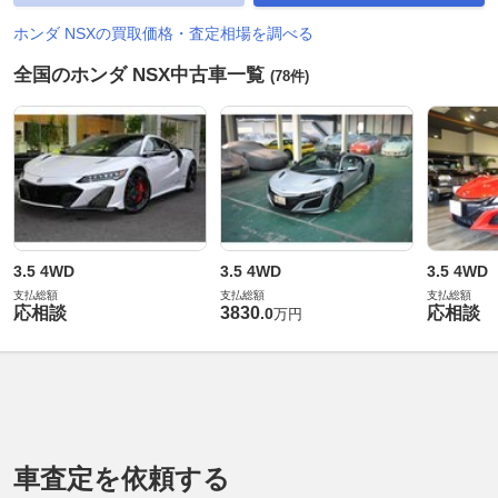
ホンダ NSXの買取価格・査定相場を調べる
全国のホンダ NSX中古車一覧
(78件)
3.5 4WD
3.5 4WD
3.5 4WD
支払総額
支払総額
支払総額
応相談
3830
応相談
.
0
万円
車査定を依頼する