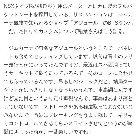
NSXタイプRの後期型）用のメーターとレカロ製のフルバ
ケットシートを採用している。サスペンションは、ジムカ
ーナ競技で知られるショップ「アジュール」のBPSダンパ
ーだ。足回りのカスタムについて稲葉さんはこう語る。
「ジムカーナで有名なアジュールというところで、バネレ
ートも含めてセッティングしています。以前は富士のフリ
ー走行とかにいってたんですけど、最近はスパ西浦ってい
うサーキットで良く走っているんで、そのコースに合わせ
てもらっているんです。吊るしのショックだと、結局ター
ゲットがはっきりしなくなっちゃうんで。車高調なんです
けど見た目というより走り重視なんで、車高はあまり落と
していないです。ストロークをある程度取っておかないと
危ないんで。微妙にブレーキングをうまく残して、ギリギ
リコントロールできるくらいスライドさせてというのが綺
麗にきまった時が、一番楽しいですね」