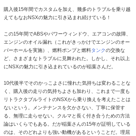
購入後15年間でカスタムを加え、幾多のトラブルを乗り越
えてもなおNSXの魅力に引き込まれ続けている！
この15年間でABSやパワーウィンドウ、エアコンの故障、
エンジンのオイル漏れ（これがきっかけでエンジンのオー
バーホールを実施）、燃料ポンプと燃料
タンク
の交換な
ど、さまざまなトラブルに見舞われた。しかし、それ以上
にNSXの魅力に引き込まれているのが稲葉さんだ。
10代後半でそのかっこよさに憧れた気持ちは変わることな
く、購入後の走りの気持ちよさも加わり、これまで一度も
リトラクタブルライトのNSXから乗り換えを考えたことは
ないという。メンテナンスを欠かさない、丁寧に保管す
る、無理に走らせない。クルマと長く付き合うための方法
論はいくらでもある。だが稲葉さんの15年が証明している
のは、そのどれよりも強い動機があるということだ。理屈