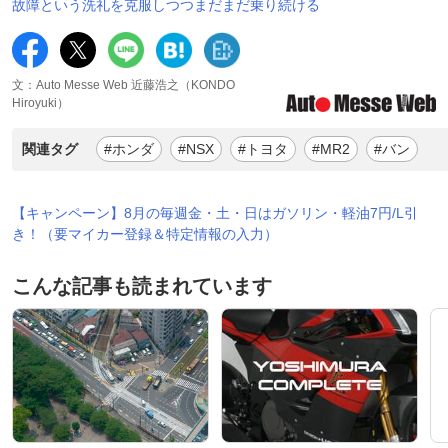
故障という洗礼を克服しつつまだまだ乗り続ける
文：Auto Messe Web 近藤浩之（KONDO
Hiroyuki）
関連タグ
#ホンダ
#NSX
#トヨタ
#MR2
#バン
【キャンペーン】8月の毎週金・土・日はガソリン・軽油7円/L引
き！（要マイカー登録＆特定情報の入力）
こんな記事も読まれています