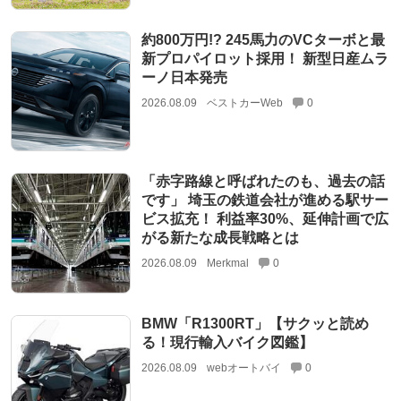
約800万円!? 245馬力のVCターボと最
新プロパイロット採用！ 新型日産ムラ
ーノ日本発売
2026.08.09
ベストカーWeb
0
「赤字路線と呼ばれたのも、過去の話
です」 埼玉の鉄道会社が進める駅サー
ビス拡充！ 利益率30%、延伸計画で広
がる新たな成長戦略とは
2026.08.09
Merkmal
0
BMW「R1300RT」【サクッと読め
る！現行輸入バイク図鑑】
2026.08.09
webオートバイ
0