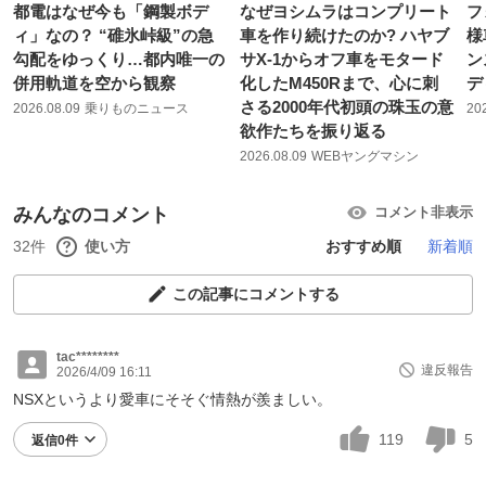
都電はなぜ今も「鋼製ボデ
なぜヨシムラはコンプリート
フ
ィ」なの？ “碓氷峠級”の急
車を作り続けたのか? ハヤブ
様
勾配をゆっくり…都内唯一の
サX-1からオフ車をモタード
ン
併用軌道を空から観察
化したM450Rまで、心に刺
デ
さる2000年代初頭の珠玉の意
2026.08.09
乗りものニュース
20
欲作たちを振り返る
2026.08.09
WEBヤングマシン
みんなのコメント
コメント非表示
32件
使い方
おすすめ順
新着順
この記事にコメントする
tac********
違反報告
2026/4/09 16:11
NSXというより愛車にそそぐ情熱が羨ましい。
119
5
返信0件