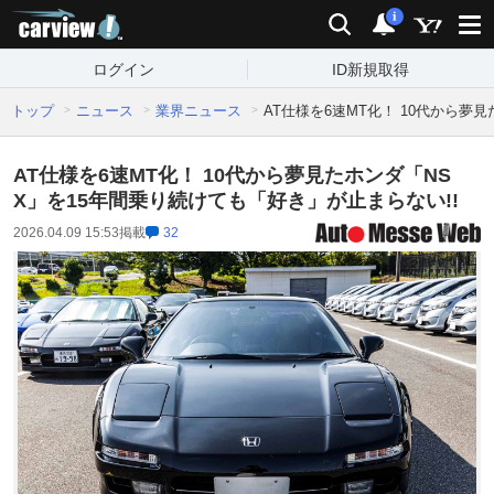
carview!
検索
通知
i
ログイン
ID新規取得
トップ
ニュース
業界ニュース
AT仕様を6速MT化！ 10代から夢
AT仕様を6速MT化！ 10代から夢見たホンダ「NS
X」を15年間乗り続けても「好き」が止まらない!!
2026.04.09 15:53
掲載
32