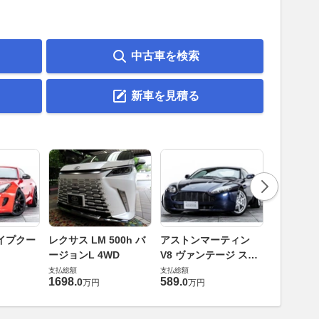
中古車を検索
新車を見積る
ロータス 
イプクー
レクサス LM 500h バ
アストンマーティン
エヴォー
ージョンL 4WD
V8 ヴァンテージ スポ
支払総額
ーツシフト
支払総額
支払総額
448
.
0
万円
1698
.
589
.
0
0
万円
万円