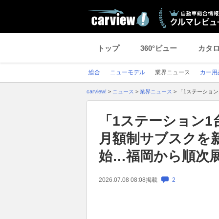
トップ
360°ビュー
カタ
総合
ニューモデル
業界ニュース
カー用
carview!
>
ニュース
>
業界ニュース
>
「1ステーション
「1ステーション1
月額制サブスクを新
始…福岡から順次
2026.07.08 08:08
掲載
2