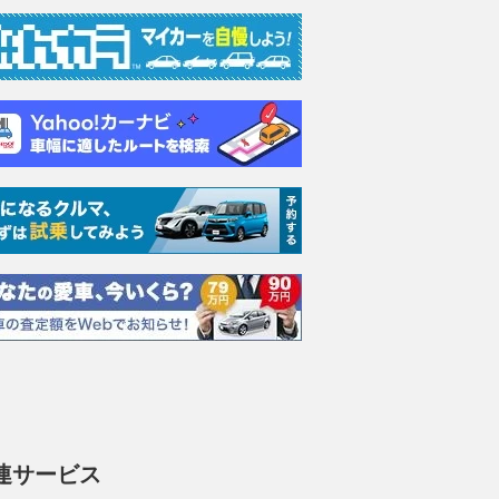
援プロジェクト「バン
HKS、タイ現地法人でサスペン
土岐プレミア
ー」、熊本地震でキャ
ション事業を2026年8月開始
ト、NEXCO
カー2台を提供
新ブランド「RC Generation」
ETC限定ドラ
をASEAN市場へ
旅」販売開始
レスポンス
連サービス
2026.08.01
レスポンス
2026.08.04
レス