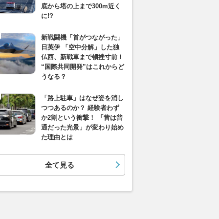
底から塔の上まで300m近く
に!?
新戦闘機「首がつながった」
日英伊 「空中分解」した独
仏西、新戦車まで頓挫寸前！
“国際共同開発”はこれからど
うなる？
「路上駐車」はなぜ姿を消し
つつあるのか？ 経験者わず
か2割という衝撃！ 「昔は普
通だった光景」が変わり始め
た理由とは
全て見る