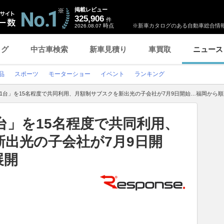
掲載レビュー
325,906
件
時点
※新車カタログのある自動車総合情報
2026.08.07
ログ
中古車検索
新車見積り
車買取
ニュース
品
スポーツ
モーターショー
イベント
ランキング
1台」を15名程度で共同利用、月額制サブスクを新出光の子会社が7月9日開始…福岡から
台」を15名程度で共同利用、
出光の子会社が7月9日開
展開