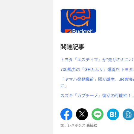
関連記事
トヨタ『エスティマ』が“走りのミニバ
700馬力の『GRカムリ』爆誕!? トヨ
「ヤマハ発動機前」駅が誕生、JR東
に」
スズキ『カプチーノ』復活の可能性！
文：レスポンス 森脇稔