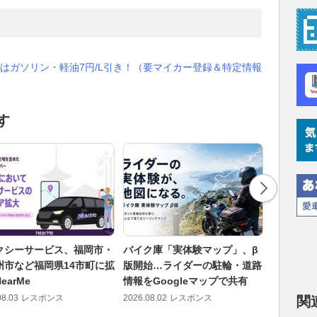
はガソリン・軽油7円/L引き！（要マイカー登録＆特定情報
す
タクシーサービス、福岡市・
バイク庫「実体験マップ」、β
被災地支
州市など福岡県14市町に拡
版開始…ライダーの駐輪・道路
シェルタ
earMe
情報をGoogleマップで共有
ンピング
08.03
レスポンス
2026.08.02
レスポンス
2026.08.03
関