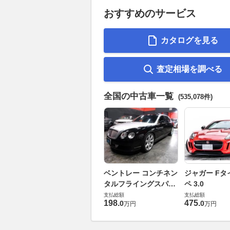
おすすめのサービス
カタログを見る
査定相場を調べる
全国の中古車一覧
(535,078件)
ベントレー コンチネン
ジャガー Fタ
タルフライングスパー
ペ 3.0
6.0 4WD
支払総額
支払総額
198
.
475
.
0
0
万円
万円