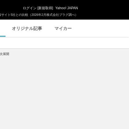
ログイン
[
新規取得
]
Yahoo! JAPAN
サイト5社との比較（2026年2月株式会社プラグ調べ）
オリジナル記事
マイカー
順次展開