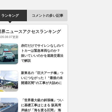
ランキング
コメントの多い記事
業界ニュースアクセスランキング
026.08.07
更新
赤灯だけでサイレンなしのパ
トカーは緊急車両なのか？
抜いていいのかを道路交通法
で解説
新東名の「巨大アーチ橋」つ
いにつながった！ “最後の未
開通区間”の工事が大詰めに
「世界最大級の斜張橋」つい
に基礎工事はじまる 阪高湾
岸線が「海を渡る区間」 海