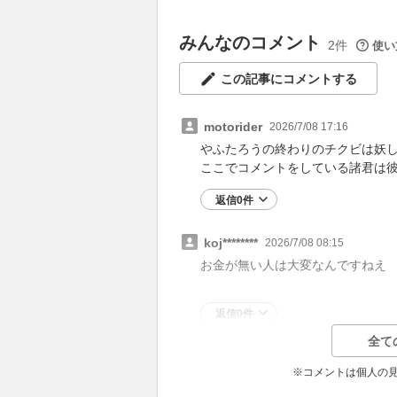
みんなのコメント
2件
使い
この記事にコメントする
motorider
2026/7/08 17:16
やふたろうの終わりのチクビは妖
ここでコメントをしている諸君は
返信0件
koj********
2026/7/08 08:15
お金が無い人は大変なんですねえ
返信0件
全て
※コメントは個人の