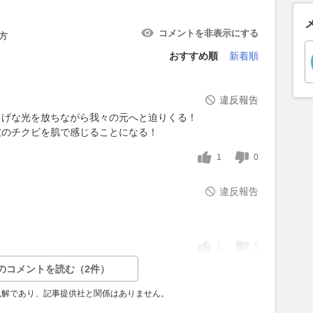
コメントを非表示にする
方
おすすめ順
新着順
違反報告
しげな光を放ちながら我々の元へと迫りくる！
彼のチクビを肌で感じることになる！
1
0
違反報告
1
1
のコメントを読む（2件）
見解であり、記事提供社と関係はありません。