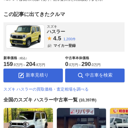
この記事に出てきたクルマ
スズキ
ハスラー
4.
5
1,200件
マイカー登録
新車価格
中古車本体価格
（税込）
159
204
0
290
.
9万円
～
.
8万円
.
0万円
～
.
0万円
新車見積り
中古車を検索
スズキ ハスラーの買取価格・査定相場を調べる
全国のスズキ ハスラー中古車一覧
(10,397件)