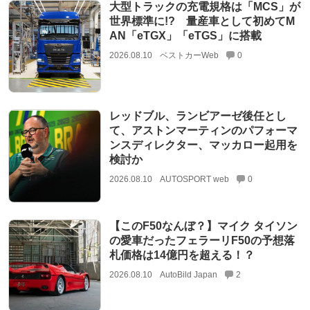
大型トラックの充電規格は「MCS」が
世界標準に!? 量産車として初めてM
AN「eTGX」「eTGS」に搭載
2026.08.10
ベストカーWeb
0
レッドブル、ランビアーゼ後任とし
て、アストンマーティンのパフォーマ
ンスディレクター、マッカロー起用を
検討か
2026.08.10
AUTOSPORT web
0
【このF50なんぼ？】マイク タイソン
の愛車だったフェラーリF50の予想落
札価格は14億円を超える！？
2026.08.10
AutoBild Japan
2