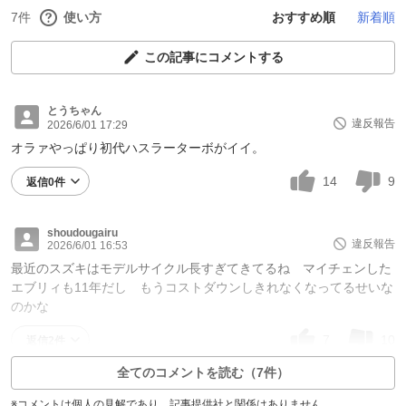
7件
使い方
おすすめ順
新着順
この記事にコメントする
とうちゃん
違反報告
2026/6/01 17:29
オラァやっぱり初代ハスラーターボがイイ。
14
9
返信0件
shoudougairu
違反報告
2026/6/01 16:53
最近のスズキはモデルサイクル長すぎてきてるね マイチェンした
エブリィも11年だし もうコストダウンしきれなくなってるせいな
のかな
7
10
返信2件
全てのコメントを読む（7件）
※コメントは個人の見解であり、記事提供社と関係はありません。