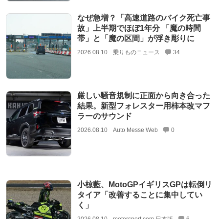
なぜ急増？「高速道路のバイク死亡事
故」上半期でほぼ1年分 「魔の時間
帯」と「魔の区間」が浮き彫りに
2026.08.10
乗りものニュース
34
厳しい騒音規制に正面から向き合った
結果。新型フォレスター用柿本改マフ
ラーのサウンド
2026.08.10
Auto Messe Web
0
小椋藍、MotoGPイギリスGPは転倒リ
タイア「改善することに集中してい
く」
2026.08.10
motorsport.com 日本版
6