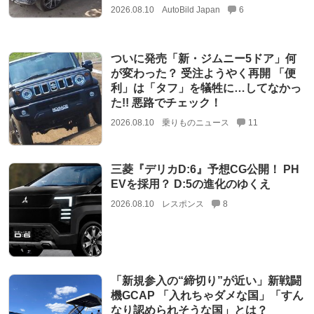
2026.08.10
AutoBild Japan
6
ついに発売「新・ジムニー5ドア」何
が変わった？ 受注ようやく再開 「便
利」は「タフ」を犠牲に…してなかっ
た!! 悪路でチェック！
2026.08.10
乗りものニュース
11
三菱『デリカD:6』予想CG公開！ PH
EVを採用？ D:5の進化のゆくえ
2026.08.10
レスポンス
8
「新規参入の“締切り”が近い」新戦闘
機GCAP 「入れちゃダメな国」「すん
なり認められそうな国」とは？