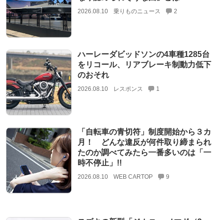
2026.08.10
乗りものニュース
2
ハーレーダビッドソンの4車種1285台
をリコール、リアブレーキ制動力低下
のおそれ
2026.08.10
レスポンス
1
「自転車の青切符」制度開始から３カ
月！ どんな違反が何件取り締まられ
たのか調べてみたら一番多いのは「一
時不停止」!!
2026.08.10
WEB CARTOP
9