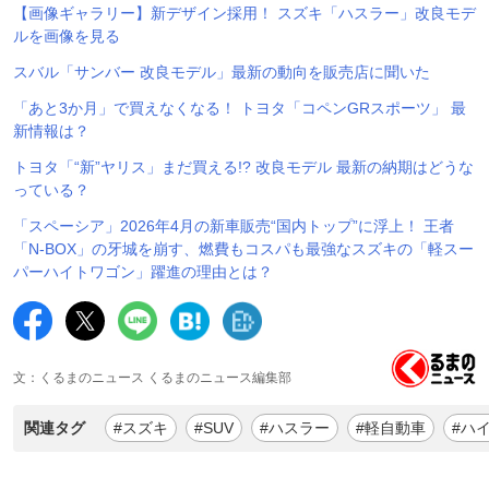
【画像ギャラリー】新デザイン採用！ スズキ「ハスラー」改良モデ
ルを画像を見る
スバル「サンバー 改良モデル」最新の動向を販売店に聞いた
「あと3か月」で買えなくなる！ トヨタ「コペンGRスポーツ」 最
新情報は？
トヨタ「“新”ヤリス」まだ買える!? 改良モデル 最新の納期はどうな
っている？
「スペーシア」2026年4月の新車販売“国内トップ”に浮上！ 王者
「N-BOX」の牙城を崩す、燃費もコスパも最強なスズキの「軽スー
パーハイトワゴン」躍進の理由とは？
文：くるまのニュース くるまのニュース編集部
関連タグ
#スズキ
#SUV
#ハスラー
#軽自動車
#ハ