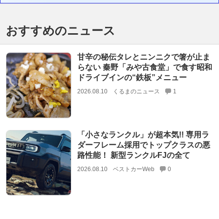
おすすめのニュース
甘辛の秘伝タレとニンニクで箸が止ま
らない 秦野「みや古食堂」で食す昭和
ドライブインの“鉄板”メニュー
2026.08.10
くるまのニュース
1
「小さなランクル」が超本気!! 専用ラ
ダーフレーム採用でトップクラスの悪
路性能！ 新型ランクルFJの全て
2026.08.10
ベストカーWeb
0