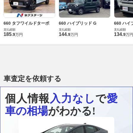
660 タフワイルドターボ
660 ハイブリッド G
660 ハイ
支払総額
支払総額
支払総額
185
144
134
.
9
.
9
.
9
万円
万円
万
車査定を依頼する
個人情報
入力なし
で
愛
車の相場
がわかる!