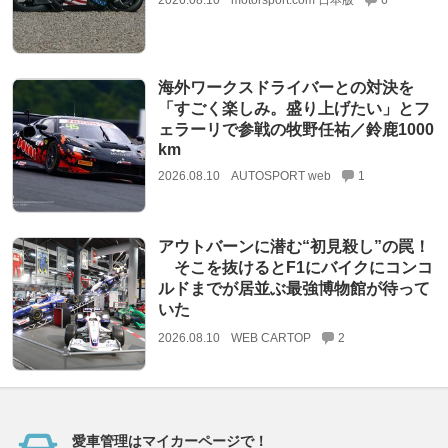
海外ワークスドライバーとの対決を
「すごく楽しみ。盛り上げたい」とフ
ェラーリで参戦の牧野任祐／鈴鹿1000
km
2026.08.10
AUTOSPORT web
1
アウトバーンに潜む“初見殺し”の罠！
そこを抜けるとF1にバイクにコンコ
ルドまでが居並ぶ最強博物館が待って
いた
2026.08.10
WEB CARTOP
2
愛車管理はマイカーページで！