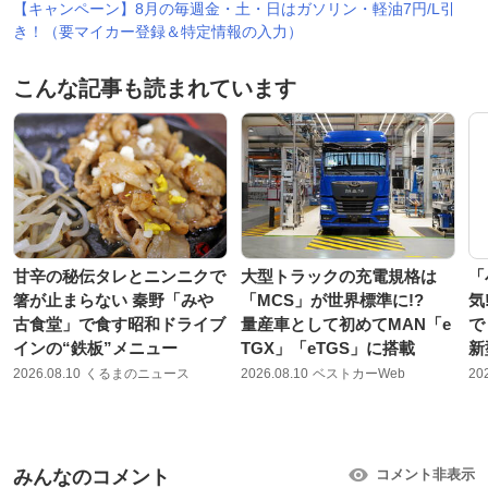
【キャンペーン】8月の毎週金・土・日はガソリン・軽油7円/L引
き！（要マイカー登録＆特定情報の入力）
こんな記事も読まれています
甘辛の秘伝タレとニンニクで
大型トラックの充電規格は
「
箸が止まらない 秦野「みや
「MCS」が世界標準に!?
気
古食堂」で食す昭和ドライブ
量産車として初めてMAN「e
で
インの“鉄板”メニュー
TGX」「eTGS」に搭載
新
2026.08.10
くるまのニュース
2026.08.10
ベストカーWeb
20
みんなのコメント
コメント非表示