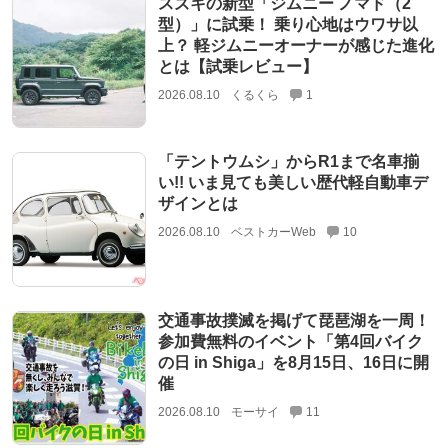
スズキの新型「ジムニー ノマド（2
型）」に試乗！ 乗り心地はウワサ以
上？ 軽ジムニーオーナーが感じた進化
とは【試乗レビュー】
2026.08.10
くるくら
1
「テントウムシ」からR1まで名車揃
い!! いま見ても美しい歴代軽自動車デ
ザインとは
2026.08.10
ベストカーWeb
10
交通事故撲滅を掲げて琵琶湖を一周！
参加費無料のイベント「第4回バイク
の日 in Shiga」を8月15日、16日に開
催
2026.08.10
モーサイ
11