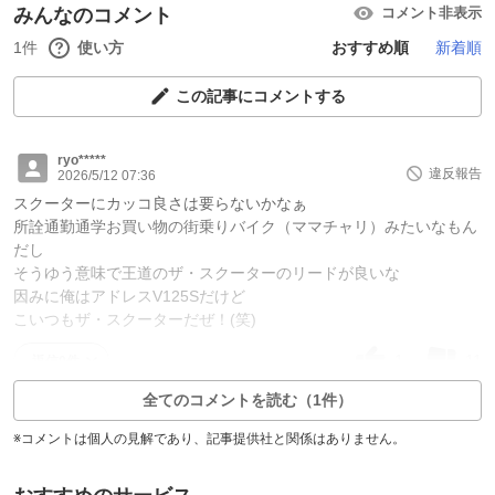
みんなのコメント
コメント非表示
1件
使い方
おすすめ順
新着順
この記事にコメントする
ryo*****
違反報告
2026/5/12 07:36
スクーターにカッコ良さは要らないかなぁ
所詮通勤通学お買い物の街乗りバイク（ママチャリ）みたいなもん
だし
そうゆう意味で王道のザ・スクーターのリードが良いな
因みに俺はアドレスV125Sだけど
こいつもザ・スクーターだぜ！(笑)
1
11
返信0件
全てのコメントを読む（1件）
※コメントは個人の見解であり、記事提供社と関係はありません。