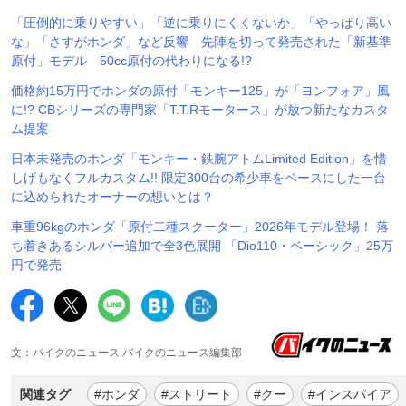
「圧倒的に乗りやすい」「逆に乗りにくくないか」「やっぱり高い
な」「さすがホンダ」など反響 先陣を切って発売された「新基準
原付」モデル 50cc原付の代わりになる!?
価格約15万円でホンダの原付「モンキー125」が「ヨンフォア」風
に!? CBシリーズの専門家「T.T.Rモータース」が放つ新たなカスタ
ム提案
日本未発売のホンダ「モンキー・鉄腕アトムLimited Edition」を惜
しげもなくフルカスタム!! 限定300台の希少車をベースにした一台
に込められたオーナーの想いとは？
車重96kgのホンダ「原付二種スクーター」2026年モデル登場！ 落
ち着きあるシルバー追加で全3色展開 「Dio110・ベーシック」25万
円で発売
文：バイクのニュース バイクのニュース編集部
関連タグ
#ホンダ
#ストリート
#クー
#インスパイア