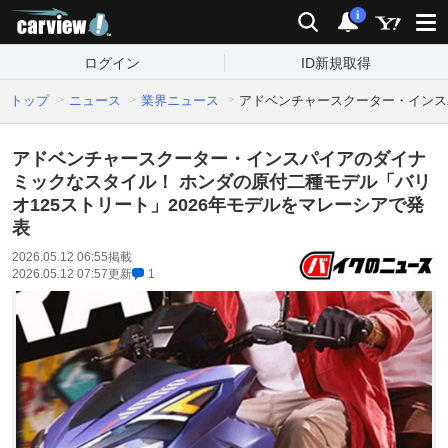
carview!
検索
通知
i
ログイン
ID新規取得
トップ
ニュース
業界ニュース
アドベンチャースクーター・インス
アドベンチャースクーター・インスパイアのダイナ
ミックなスタイル！ ホンダの原付二種モデル「バリ
オ125ストリート」2026年モデルをマレーシアで発
表
2026.05.12 06:55
掲載
2026.05.12 07:57
更新
1