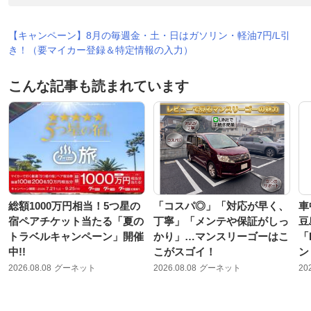
【キャンペーン】8月の毎週金・土・日はガソリン・軽油7円/L引
き！（要マイカー登録＆特定情報の入力）
こんな記事も読まれています
総額1000万円相当！5つ星の
「コスパ◎」「対応が早く、
車
宿ペアチケット当たる「夏の
丁寧」「メンテや保証がしっ
豆
トラベルキャンペーン」開催
かり」…マンスリーゴーはこ
「
中!!
こがスゴイ！
ン
2026.08.08
グーネット
2026.08.08
グーネット
20