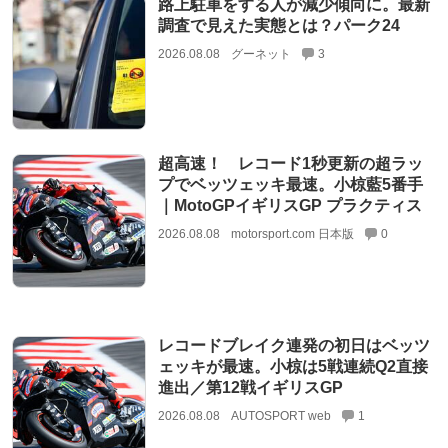
路上駐車をする人が減少傾向に。最新
調査で見えた実態とは？パーク24
2026.08.08
グーネット
3
超高速！ レコード1秒更新の超ラッ
プでベッツェッキ最速。小椋藍5番手
｜MotoGPイギリスGP プラクティス
2026.08.08
motorsport.com 日本版
0
レコードブレイク連発の初日はベッツ
ェッキが最速。小椋は5戦連続Q2直接
進出／第12戦イギリスGP
2026.08.08
AUTOSPORT web
1