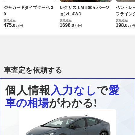
ジャガー Fタイプクーペ 3.
レクサス LM 500h バージ
ベントレ
0
ョンL 4WD
フライングス
支払総額
支払総額
支払総額
475
1698
198
.
0
.
0
.
0
万円
万円
万
車査定を依頼する
個人情報
入力なし
で
愛
車の相場
がわかる!