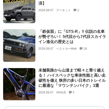
済】
2026.08.07
グーネット
2
「鉄仮面」に「GTS-R」!! 伝説の名車
が勢ぞろい！ 5代目から7代目スカイラ
イン進化の歴史とは
2026.08.07
ベストカーWeb
18
未舗装路から山道まで軽々と乗り越え
る！ ハイスペックな車体性能と高い走
破性を備え 狭所の多い日本のトレイル
に最適な「マウンテンバイク」3選
2026.08.07
VAGUE
5