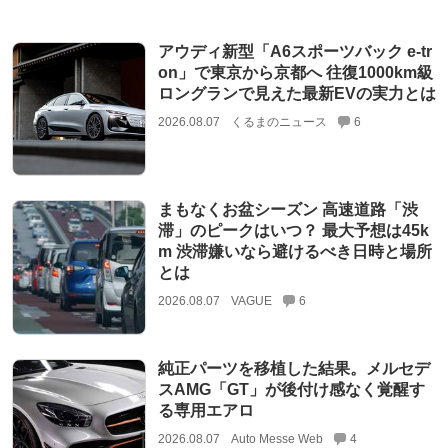
アウディ新型「A6スポーツバック e-tr
on」で東京から京都へ 往復1000km級
ロングランで見えた最新EVの実力とは
2026.08.07
くるまのニュース
6
まもなくお盆シーズン 高速道路「渋
滞」のピークはいつ？ 最大予想は45k
m 渋滞嫌いなら避けるべき日時と場所
とは
2026.08.07
VAGUE
6
純正パーツを移植した結果。メルセデ
スAMG「GT」が後付け感なく覚醒す
る専用エアロ
2026.08.07
Auto Messe Web
4