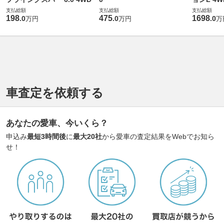
支払総額
支払総額
支払総額
198
475
1698
.
0
.
0
.
0
万円
万円
万
車査定を依頼する
あなたの愛車、今いくら？
申込み
最短3時間後
に
最大20社
から愛車の査定結果をWebでお知ら
せ！