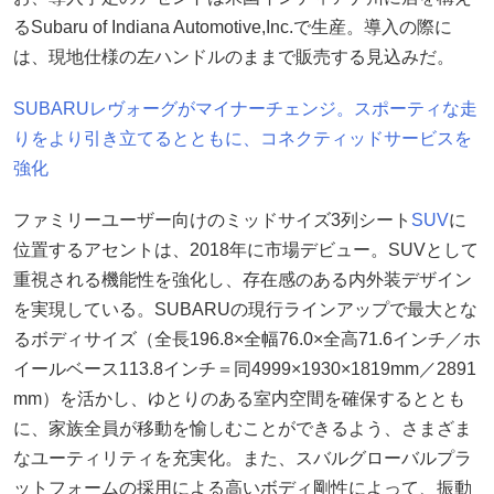
るSubaru of Indiana Automotive,Inc.で生産。導入の際に
は、現地仕様の左ハンドルのままで販売する見込みだ。
SUBARUレヴォーグがマイナーチェンジ。スポーティな走
りをより引き立てるとともに、コネクティッドサービスを
強化
ファミリーユーザー向けのミッドサイズ3列シート
SUV
に
位置するアセントは、2018年に市場デビュー。SUVとして
重視される機能性を強化し、存在感のある内外装デザイン
を実現している。SUBARUの現行ラインアップで最大とな
るボディサイズ（全長196.8×全幅76.0×全高71.6インチ／ホ
イールベース113.8インチ＝同4999×1930×1819mm／2891
mm）を活かし、ゆとりのある室内空間を確保するととも
に、家族全員が移動を愉しむことができるよう、さまざま
なユーティリティを充実化。また、スバルグローバルプラ
ットフォームの採用による高いボディ剛性によって、振動