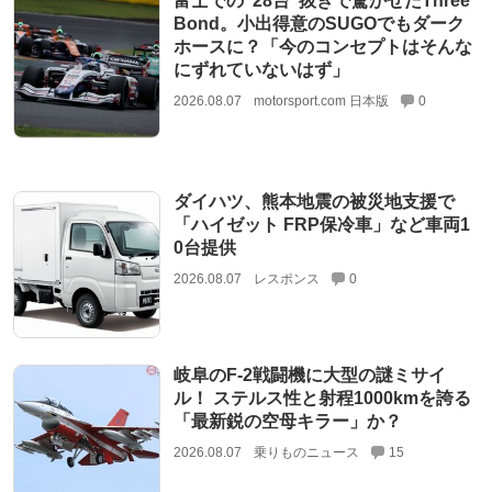
富士での“28台”抜きで驚かせたThree
Bond。小出得意のSUGOでもダーク
ホースに？「今のコンセプトはそんな
にずれていないはず」
2026.08.07
motorsport.com 日本版
0
ダイハツ、熊本地震の被災地支援で
「ハイゼット FRP保冷車」など車両1
0台提供
2026.08.07
レスポンス
0
岐阜のF-2戦闘機に大型の謎ミサイ
ル！ ステルス性と射程1000kmを誇る
「最新鋭の空母キラー」か？
2026.08.07
乗りものニュース
15