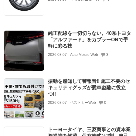
純正配線を一切切らない。40系トヨタ
「アルファード」をカプラーONで手
軽に彩る技
2026.08.07
Auto Messe Web
3
振動を感知して警報音!! 施工不要のセ
キュリティグッズが愛車盗難に役立
つ!!
2026.08.07
ベストカーWeb
0
トーヨータイヤ、三菱商事との資本業
務提携を解消 保有株式は2割 自己