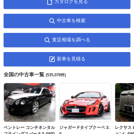
カタログを見る
中古車を検索
査定相場を調べる
新車を見積る
全国の中古車一覧
(535,078件)
ベントレー コンチネンタル
ジャガー Fタイプクーペ 3.
レクサス L
フライングスパー 6.0 4WD
0
ョンL 4W