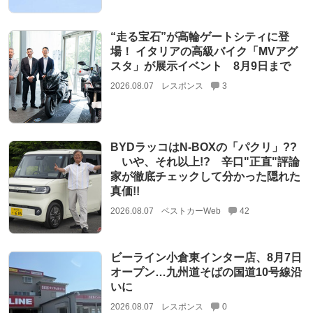
“走る宝石”が高輪ゲートシティに登
場！ イタリアの高級バイク「MVアグ
スタ」が展示イベント 8月9日まで
2026.08.07
レスポンス
3
BYDラッコはN-BOXの「パクリ」??
いや、それ以上!? 辛口"正直"評論
家が徹底チェックして分かった隠れた
真価!!
2026.08.07
ベストカーWeb
42
ビーライン小倉東インター店、8月7日
オープン…九州道そばの国道10号線沿
いに
2026.08.07
レスポンス
0