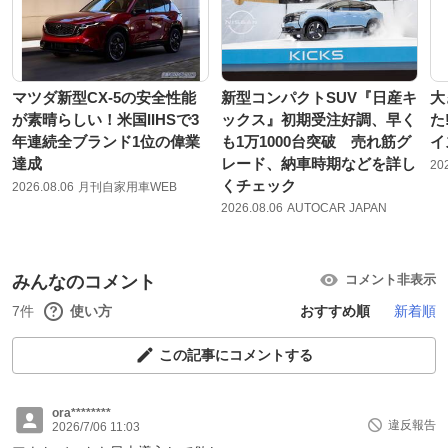
マツダ新型CX-5の安全性能
新型コンパクトSUV『日産キ
大
が素晴らしい！米国IIHSで3
ックス』初期受注好調、早く
た
年連続全ブランド1位の偉業
も1万1000台突破 売れ筋グ
イ
達成
レード、納車時期などを詳し
20
くチェック
2026.08.06
月刊自家用車WEB
2026.08.06
AUTOCAR JAPAN
みんなのコメント
コメント非表示
7件
使い方
おすすめ順
新着順
この記事にコメントする
ora********
違反報告
2026/7/06 11:03