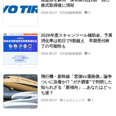
株式取得後に消却
2026.08.07
日刊自動車新聞
0
2026年度スキャンツール補助金、予算
消化率は初日で5割超え 早期受付終
了の可能性も
2026.08.07
日刊自動車新聞
0
飛行機・新幹線「窓側vs通路側」論争
ついに決着か!? ”ガチ調査”で判明した
知られざる「新傾向」…あなたはどっ
ち派？
2026.08.07
乗りものニュース
1