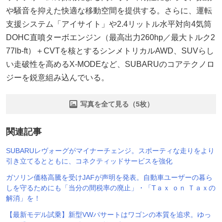
や騒音を抑えた快適な移動空間を提供する。さらに、運転
支援システム「アイサイト」や2.4リットル水平対向4気筒
DOHC直噴ターボエンジン（最高出力260hp／最大トルク2
77lb-ft）＋CVTを核とするシンメトリカルAWD、SUVらし
い走破性を高めるX-MODEなど、SUBARUのコアテクノロ
ジーを鋭意組み込んでいる。
写真を全て見る（5枚）
関連記事
SUBARUレヴォーグがマイナーチェンジ。スポーティな走りをより
引き立てるとともに、コネクティッドサービスを強化
ガソリン価格高騰を受けJAFが声明を発表。自動車ユーザーの暮ら
しを守るためにも「当分の間税率の廃止」・「Tａｘ ｏｎ Ｔａｘの
解消」を！
【最新モデル試乗】新型VWパサートはワゴンの本質を追求。ゆっ