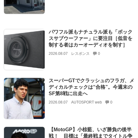
パワフル派もナチュラル派も「ボック
スサブウーファー」に要注目［低音を
制する者はカーオーディオを制す］
2026.08.07
レスポンス
0
スーパーGTでクラッシュのフラガ、メ
ディカルチェックは“合格”。今週末の
SF第8戦に出走へ
2026.08.07
AUTOSPORT web
0
【MotoGP】小椋藍、いざ勝負の後半
戦！ 目標は「最終戦までタイトル争