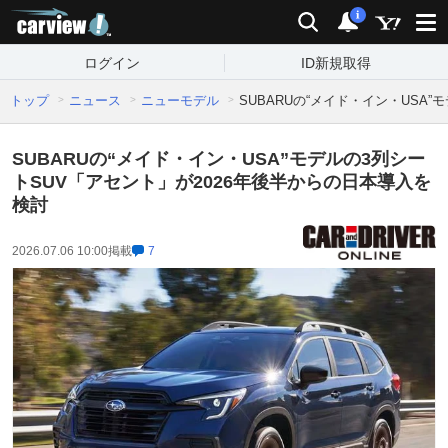
carview!
検索
通知
i
ログイン
ID新規取得
トップ
ニュース
ニューモデル
SUBARUの“メイド・イン・USA
SUBARUの“メイド・イン・USA”モデルの3列シー
トSUV「アセント」が2026年後半からの日本導入を
検討
2026.07.06 10:00
掲載
7