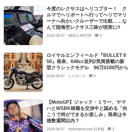
今度のレクサスはヘリコプター！ ク
ルマでヘリポートへ行ってヘリでマリ
ーナへ向かいクルーザーで出航……な
んて陸海空レクサス三昧が現実に!!
2026.08.07
WEB CARTOP
4
ロイヤルエンフィールド『BULLET 6
50』発表、648cc並列2気筒搭載の新
型クラシックモデル 98万0100円から
2026.08.07
レスポンス
0
【MotoGP】ジャック・ミラー、ヤマ
ハとWSBK移籍を交渉中と認める「向
こうで何ができるか楽しみ」発表は今
後数週間以内？
2026.08.07
motorsport.com 日本版
2