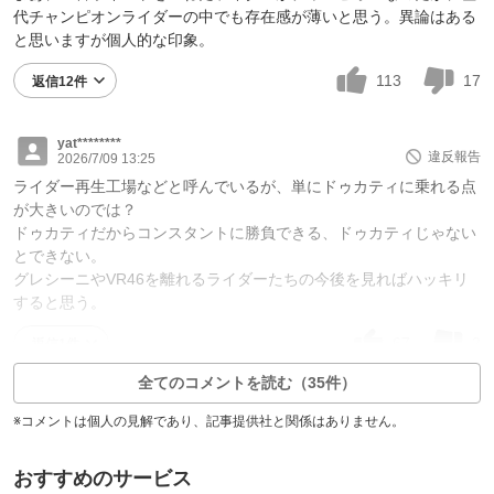
代チャンピオンライダーの中でも存在感が薄いと思う。異論はある
と思いますが個人的な印象。
113
17
返信12件
yat********
違反報告
2026/7/09 13:25
ライダー再生工場などと呼んでいるが、単にドゥカティに乗れる点
が大きいのでは？
ドゥカティだからコンスタントに勝負できる、ドゥカティじゃない
とできない。
グレシーニやVR46を離れるライダーたちの今後を見ればハッキリ
すると思う。
67
2
返信1件
全てのコメントを読む（35件）
※コメントは個人の見解であり、記事提供社と関係はありません。
おすすめのサービス