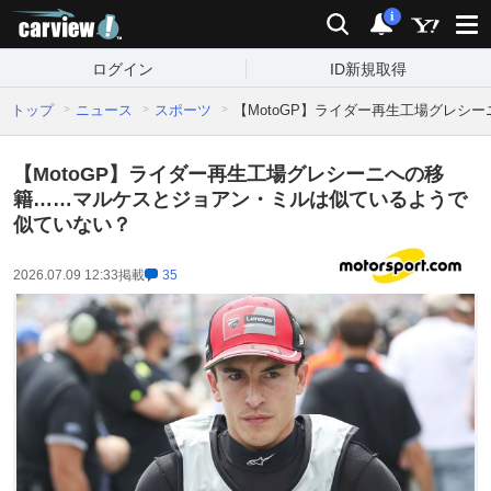
carview!
検索
通知
i
ログイン
ID新規取得
トップ
ニュース
スポーツ
【MotoGP】ライダー再生工場グレ
【MotoGP】ライダー再生工場グレシーニへの移
籍……マルケスとジョアン・ミルは似ているようで
似ていない？
2026.07.09 12:33
掲載
35