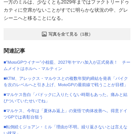
一方のミルは、少なくとも2029年まではファクトリードゥ
カティに空席がないことがすでに明らかな状況の中、グレ
シーニへと移ることになる。
写真を全て見る（1枚）
関連記事
■”MotoGPウイナー”小椋藍、2027年ヤマハ加入が正式発表！ チー
ムメイトはホルへ・マルティン
■KTM、アレックス・マルケスとの複数年契約締結を発表「バイク
を次のレベルへと引き上げ、MotoGPの最前線で戦うことが目標」
■マルケス告白「パドックに入りたくない時期もあった。痛みと結
びついていたせいでね」
■マルケス、今年は「夏休み返上」の覚悟で肉体改善へ。得意ドイ
ツGPでは表彰台狙う
■転倒続くジョアン・ミル「理由が不明。繰り返さないとは言えな
い状況」