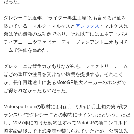
だった。
グレシーニは近年、”ライダー再生工場”とも言える評価を
築いている。マルク・マルケスと
アレックス
・マルケス兄
弟はその最新の成功例であり、それ以前にはエネア・バス
ティアニーニやファビオ・ディ・ジャンアントニオも同チ
ームで評価を高めた。
グレシーニは競争力がありながらも、ファクトリーチーム
ほどの重圧や注目を受けない環境を提供する。それこそ
が、長年再建途上にあるMotoGP最大メーカーのホンダで
は得られなかったものだった。
Motorsport.comの取材によれば、ミルは5月上旬の第5戦フ
ランスGPでグレシーニとの契約にサインしたという。ただ
し、2027年に向けた契約はすべてMotoGPの新コンコルド
協定締結後まで正式発表が禁じられていたため、公表は先