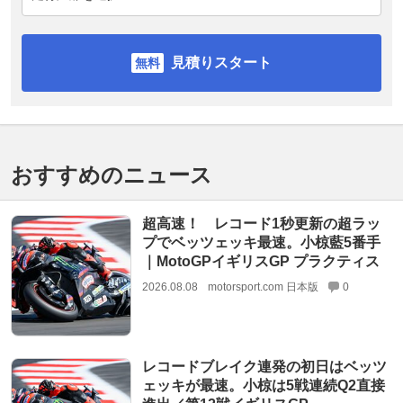
見積りスタート
おすすめのニュース
超高速！ レコード1秒更新の超ラッ
プでベッツェッキ最速。小椋藍5番手
｜MotoGPイギリスGP プラクティス
2026.08.08
motorsport.com 日本版
0
レコードブレイク連発の初日はベッツ
ェッキが最速。小椋は5戦連続Q2直接