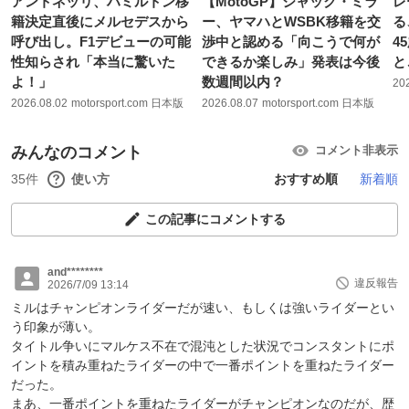
アントネッリ、ハミルトン移
【MotoGP】ジャック・ミラ
レ
籍決定直後にメルセデスから
ー、ヤマハとWSBK移籍を交
る
呼び出し。F1デビューの可能
渉中と認める「向こうで何が
4
性知らされ「本当に驚いた
できるか楽しみ」発表は今後
と
よ！」
数週間以内？
20
2026.08.02
motorsport.com 日本版
2026.08.07
motorsport.com 日本版
みんなのコメント
コメント非表示
35件
使い方
おすすめ順
新着順
この記事にコメントする
and********
違反報告
2026/7/09 13:14
ミルはチャンピオンライダーだが速い、もしくは強いライダーとい
う印象が薄い。
タイトル争いにマルケス不在で混沌とした状況でコンスタントにポ
イントを積み重ねたライダーの中で一番ポイントを重ねたライダー
だった。
まあ、一番ポイントを重ねたライダーがチャンピオンなのだが、歴