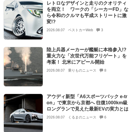
レトロなデザインと走りのクオリティ
を両立！ ワークの「シーカーFD」な
ら令和のクルマも平成ストリートに激
変!?
2026.08.07
ベストカーWeb
3
陸上兵器メーカーが艦艇に本格参入!?
重火力な「次世代万能フリゲート」を
考案！ 北米にアピール開始
2026.08.07
乗りものニュース
8
アウディ新型「A6スポーツバック e-tr
on」で東京から京都へ 往復1000km級
ロングランで見えた最新EVの実力とは
2026.08.07
くるまのニュース
6