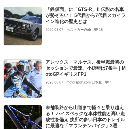
「鉄仮面」に「GTS-R」!! 伝説の名車
が勢ぞろい！ 5代目から7代目スカイラ
イン進化の歴史とは
2026.08.07
ベストカーWeb
18
アレックス・マルケス、後半戦最初の
セッションで最速。小椋藍は7番手｜M
otoGPイギリスFP1
2026.08.07
motorsport.com 日本版
4
未舗装路から山道まで軽々と乗り越え
る！ ハイスペックな車体性能と高い走
破性を備え 狭所の多い日本のトレイル
に最適な「マウンテンバイク」3選