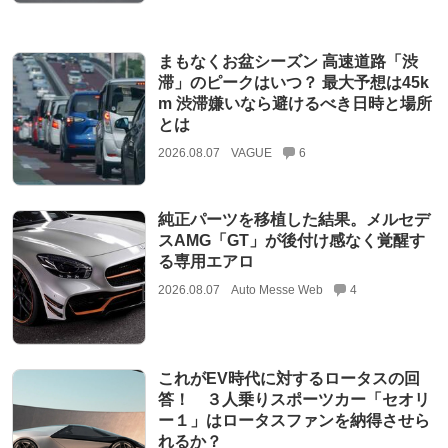
まもなくお盆シーズン 高速道路「渋
滞」のピークはいつ？ 最大予想は45k
m 渋滞嫌いなら避けるべき日時と場所
とは
2026.08.07
VAGUE
6
純正パーツを移植した結果。メルセデ
スAMG「GT」が後付け感なく覚醒す
る専用エアロ
2026.08.07
Auto Messe Web
4
これがEV時代に対するロータスの回
答！ ３人乗りスポーツカー「セオリ
ー１」はロータスファンを納得させら
れるか？