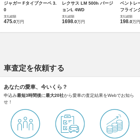
ジャガー Fタイプクーペ 3.
レクサス LM 500h バージ
ベントレ
0
ョンL 4WD
フライングス
支払総額
支払総額
支払総額
475
1698
198
.
0
.
0
.
0
万円
万円
万
車査定を依頼する
あなたの愛車、今いくら？
申込み
最短3時間後
に
最大20社
から愛車の査定結果をWebでお知ら
せ！