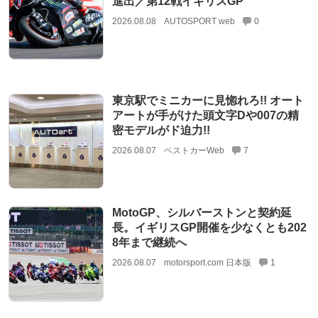
進出／第12戦イギリスGP
2026.08.08
AUTOSPORT web
0
東京駅でミニカーに見惚れろ!! オート
アートが手がけた頭文字Dや007の精
密モデルがド迫力!!
2026.08.07
ベストカーWeb
7
MotoGP、シルバーストンと契約延
長。イギリスGP開催を少なくとも202
8年まで継続へ
2026.08.07
motorsport.com 日本版
1