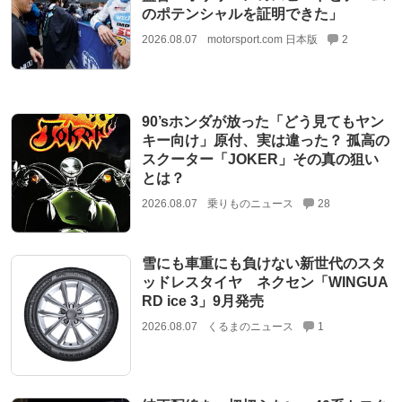
のポテンシャルを証明できた」
2026.08.07
motorsport.com 日本版
2
90’sホンダが放った「どう見てもヤン
キー向け」原付、実は違った？ 孤高の
スクーター「JOKER」その真の狙い
とは？
2026.08.07
乗りものニュース
28
雪にも車重にも負けない新世代のスタ
ッドレスタイヤ ネクセン「WINGUA
RD ice 3」9月発売
2026.08.07
くるまのニュース
1