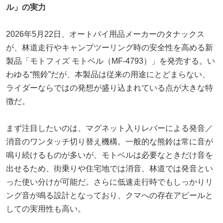
ル」の実力
2026年5月22日、オートバイ用品メーカーのタナックス
が、林道走行やキャンプツーリング時の安全性を高める新
製品「モトフィズ モトベル（MF-4793）」を発売する。い
わゆる“熊鈴”だが、本製品は従来の用途にとどまらない、
ライダーならではの発想が盛り込まれている点が大きな特
徴だ。
まず注目したいのは、マグネット入りレバーによる発音／
消音のワンタッチ切り替え機構。一般的な熊鈴は常に音が
鳴り続けるものが多いが、モトベルは必要なときだけ音を
出せるため、街乗りや住宅地では消音、林道では発音とい
った使い分けが可能だ。さらに低速走行時でもしっかりリ
ング音が鳴る設計となっており、クマへの存在アピールと
しての実用性も高い。