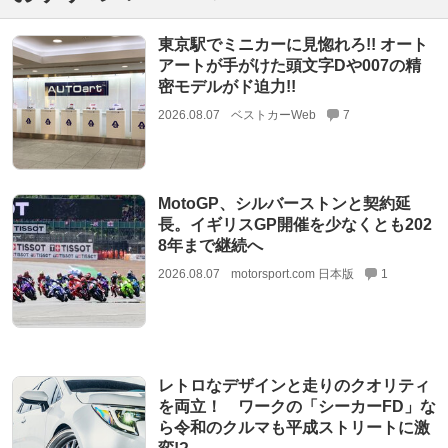
東京駅でミニカーに見惚れろ!! オート
アートが手がけた頭文字Dや007の精
密モデルがド迫力!!
2026.08.07
ベストカーWeb
7
MotoGP、シルバーストンと契約延
長。イギリスGP開催を少なくとも202
8年まで継続へ
2026.08.07
motorsport.com 日本版
1
レトロなデザインと走りのクオリティ
を両立！ ワークの「シーカーFD」な
ら令和のクルマも平成ストリートに激