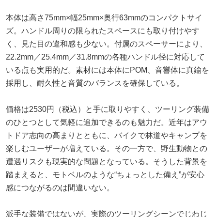
本体は高さ75mm×幅25mm×奥行63mmのコンパクトサイ
ズ。ハンドル周りの限られたスペースにも取り付けやす
く、見た目の違和感も少ない。付属のスペーサーにより、
22.2mm／25.4mm／31.8mmの各種ハンドル径に対応して
いる点も実用的だ。素材には本体にPOM、音響体に真鍮を
採用し、耐久性と音質のバランスを確保している。
価格は2530円（税込）と手に取りやすく、ツーリング装備
のひとつとして気軽に追加できるのも魅力だ。近年はアウ
トドア志向の高まりとともに、バイクで林道やキャンプを
楽しむユーザーが増えている。その一方で、野生動物との
遭遇リスクも現実的な問題となっている。そうした背景を
踏まえると、モトベルのような“ちょっとした備え”が安心
感につながるのは間違いない。
派手な装備ではないが、実際のツーリングシーンでじわじ