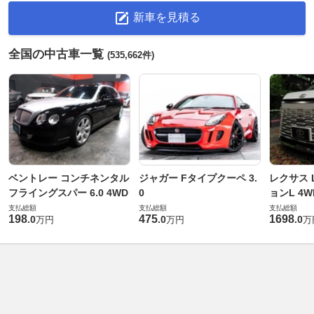
新車を見積る
全国の中古車一覧
(535,662件)
ベントレー コンチネンタル
ジャガー Fタイプクーペ 3.
レクサス L
フライングスパー 6.0 4WD
0
ョンL 4W
支払総額
支払総額
支払総額
198
475
1698
.
0
.
0
.
0
万円
万円
万