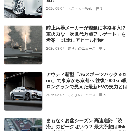
変!?
2026.08.07
ベストカーWeb
3
陸上兵器メーカーが艦艇に本格参入!?
重火力な「次世代万能フリゲート」を
考案！ 北米にアピール開始
2026.08.07
乗りものニュース
6
アウディ新型「A6スポーツバック e-tr
on」で東京から京都へ 往復1000km級
ロングランで見えた最新EVの実力とは
2026.08.07
くるまのニュース
5
まもなくお盆シーズン 高速道路「渋
滞」のピークはいつ？ 最大予想は45k