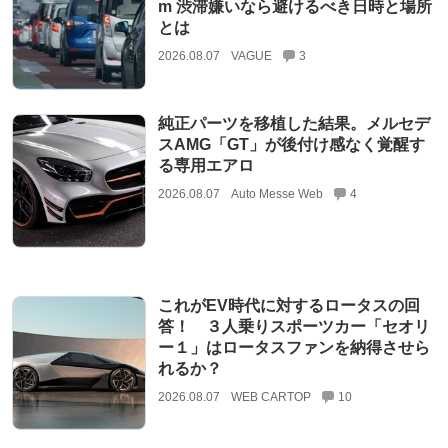
m 渋滞嫌いなら避けるべき日時と場所
とは
2026.08.07
VAGUE
3
純正パーツを移植した結果。メルセデ
スAMG「GT」が後付け感なく覚醒す
る専用エアロ
2026.08.07
Auto Messe Web
4
これがEV時代に対するロータスの回
答！ ３人乗りスポーツカー「セオリ
ー１」はロータスファンを納得させら
れるか？
2026.08.07
WEB CARTOP
10