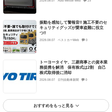
2026.08.07
Auto Messe Web
25
振動を感知して警報音!! 施工不要のセ
キュリティグッズが愛車盗難に役立
つ!!
2026.08.07
ベストカーWeb
0
トーヨータイヤ、三菱商事との資本業
務提携を解消 保有株式は2割 自己
株式取得後に消却
2026.08.07
日刊自動車新聞
0
おすすめをもっと見る