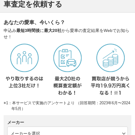
車査定を依頼する
あなたの愛車、今いくら？
申込み
最短3時間後
に
最大20社
から愛車の査定結果をWebでお知ら
せ！
※1：本サービスで実施のアンケートより （回答期間：2023年6月〜2024
年5月）
メーカー