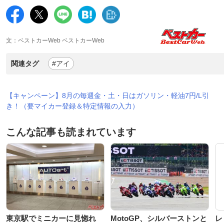
文：ベストカーWeb ベストカーWeb
関連タグ
#アイ
【キャンペーン】8月の毎週金・土・日はガソリン・軽油7円/L引
き！（要マイカー登録＆特定情報の入力）
こんな記事も読まれています
東京駅でミニカーに見惚れ
MotoGP、シルバーストンと
レ