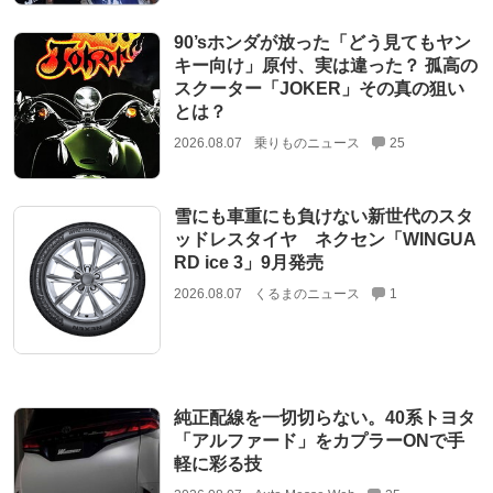
90’sホンダが放った「どう見てもヤン
キー向け」原付、実は違った？ 孤高の
スクーター「JOKER」その真の狙い
とは？
2026.08.07
乗りものニュース
25
雪にも車重にも負けない新世代のスタ
ッドレスタイヤ ネクセン「WINGUA
RD ice 3」9月発売
2026.08.07
くるまのニュース
1
純正配線を一切切らない。40系トヨタ
「アルファード」をカプラーONで手
軽に彩る技