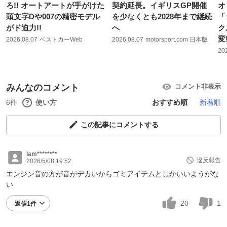
ろ!! オートアートが手がけた
契約延長。イギリスGP開催
オ
頭文字Dや007の精密モデル
を少なくとも2028年まで継続
「
がド迫力!!
へ
ク
変
2026.08.07
ベストカーWeb
2026.08.07
motorsport.com 日本版
20
みんなのコメント
コメント非表示
6件
使い方
おすすめ順
新着順
この記事にコメントする
lam********
違反報告
2026/5/08 19:52
エンジン音の方が音がデカいからゴミアイテムとしかいいようがな
い
20
1
返信1件