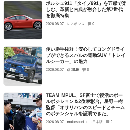
ポルシェ911「タイプ991」を五感で楽
しむ、革新と古典が融合した第7世代
を徹底特集
2026.08.07
レスポンス
0
使い勝手抜群！安心してロングドライ
ブができるスバルの電動SUV「トレイ
ルシーカー」の魅力
2026.08.07
@DIME
0
TEAM IMPUL、SF富士で復活のポー
ルポジション＆2位表彰台。星野一樹
監督「オサリバンのスピードとチーム
のポテンシャルを証明できた」
2026.08.07
motorsport.com 日本版
2