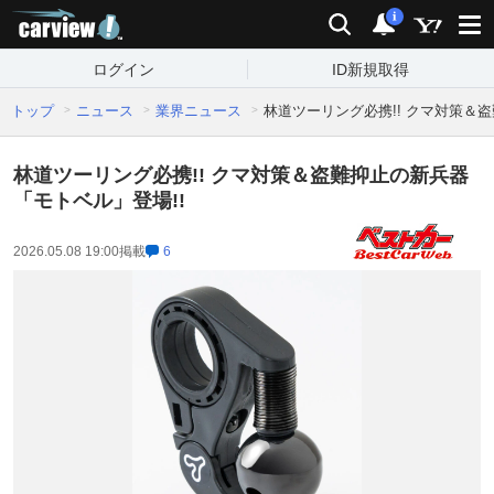
carview!
検索
通知
i
ログイン
ID新規取得
トップ
ニュース
業界ニュース
林道ツーリング必携!! クマ対策＆
林道ツーリング必携!! クマ対策＆盗難抑止の新兵器
「モトベル」登場!!
2026.05.08 19:00
掲載
6