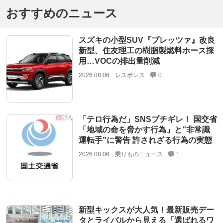
おすすめのニュース
スズキの小型SUV『ブレッツァ』改良
新型、住友理工の樹脂製燃料ホース採
用…VOCの排出量削減
2026.08.06
レスポンス
0
「テロ行為だ」SNSブチギレ！ 国交省
「地域の命を脅かす行為」と”非常識
運転手”に警告 許されざる行為の実態
2026.08.06
乗りものニュース
1
新型キックスが大人気！最新販売デー
タとライバルから見える「選ばれるワ