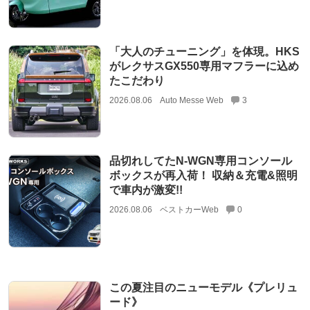
「大人のチューニング」を体現。HKS
がレクサスGX550専用マフラーに込め
たこだわり
2026.08.06
Auto Messe Web
3
品切れしてたN-WGN専用コンソール
ボックスが再入荷！ 収納＆充電&照明
で車内が激変!!
2026.08.06
ベストカーWeb
0
この夏注目のニューモデル《プレリュ
ード》