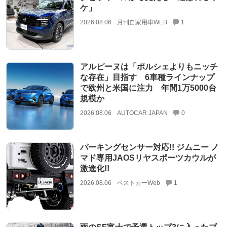
ケ」
2026.08.06
月刊自家用車WEB
1
アルピーヌは「ポルシェよりもニッチ
な存在」目指す 6車種ラインナップ
で欧州と米国に注力 年間1万5000台
規模か
2026.08.06
AUTOCAR JAPAN
0
パーキングセンサー対応!! ジムニー ノ
マド専用JAOSリヤスポーツカウルが
激進化!!
2026.08.06
ベストカーWeb
1