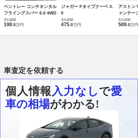
ベントレー コンチネンタル
ジャガー Fタイプクーペ 3.
アストンマ
フライングスパー 6.0 4WD
0
ァンテー
支払総額
支払総額
支払総額
198
475
589
.
0
.
0
.
0
万円
万円
万
車査定を依頼する
個人情報
入力なし
で
愛
車の相場
がわかる!