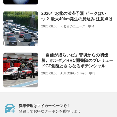
2026年お盆の渋滞予測 ピークはい
つ？ 最大40km発生の見込み 注意点は
2026.08.06
くるまのニュース
4
「自信が揺らいだ」苦境からの初優
勝。ホンダ／HRC開発陣のプレリュー
ドGT覚醒とさらなるポテンシャル
2026.08.06
AUTOSPORT web
3
愛車管理はマイカーページで！
登録してお得なクーポンを獲得しよう