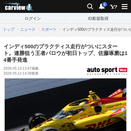
carview!
検索
通知
i
ログイン
ID新規取得
トップ
ニュース
スポーツ
インディ500のプラクティス走行がつ
インディ500のプラクティス走行がついにスター
ト。連勝狙う王者パロウが初日トップ、佐藤琢磨は1
4番手発進
2026.05.13 13:47
掲載
2026.05.13 14:39
更新