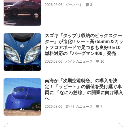
2026.08.06
グーネット
3
スズキ「タップリ収納のビッグスクー
ター」が進化!! シート高755mm＆カッ
トフロアボードで足つきも良好!! E10
燃料対応の「バーグマン400」発売
2026.08.06
バイクのニュース
10
南海が「次期空港特急」の導入を決
定！「ラピート」の価値を受け継ぐ車
両に 「なにわ筋線」の開業に向け導入
へ
2026.08.06
乗りものニュース
7