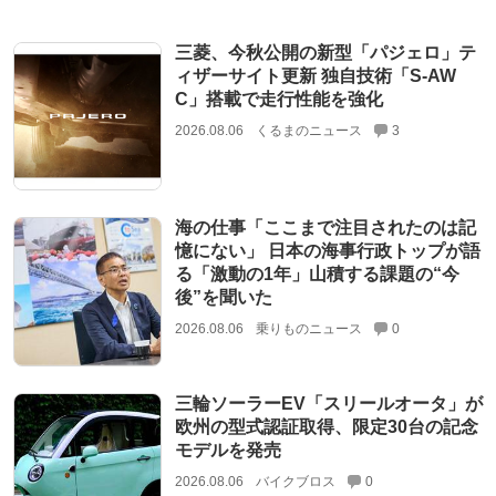
三菱、今秋公開の新型「パジェロ」テ
ィザーサイト更新 独自技術「S-AW
C」搭載で走行性能を強化
2026.08.06
くるまのニュース
3
海の仕事「ここまで注目されたのは記
憶にない」 日本の海事行政トップが語
る「激動の1年」山積する課題の“今
後”を聞いた
2026.08.06
乗りものニュース
0
三輪ソーラーEV「スリールオータ」が
欧州の型式認証取得、限定30台の記念
モデルを発売
2026.08.06
バイクブロス
0