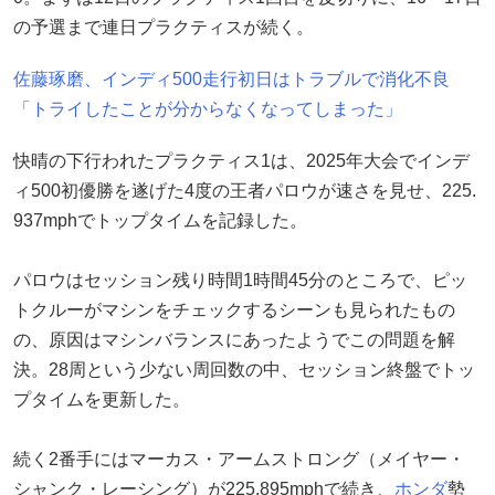
の予選まで連日プラクティスが続く。
佐藤琢磨、インディ500走行初日はトラブルで消化不良
「トライしたことが分からなくなってしまった」
快晴の下行われたプラクティス1は、2025年大会でインデ
ィ500初優勝を遂げた4度の王者パロウが速さを見せ、225.
937mphでトップタイムを記録した。
パロウはセッション残り時間1時間45分のところで、ピッ
トクルーがマシンをチェックするシーンも見られたもの
の、原因はマシンバランスにあったようでこの問題を解
決。28周という少ない周回数の中、セッション終盤でトッ
プタイムを更新した。
続く2番手にはマーカス・アームストロング（メイヤー・
シャンク・レーシング）が225.895mphで続き、
ホンダ
勢