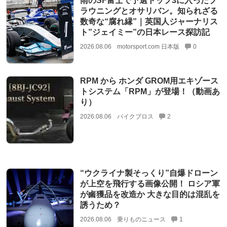
雨のSF富士で予選トップ3に入ったブ
ラウニングとオサリバン。知られざる
数奇な“腐れ縁”｜英国人ジャーナリス
ト”ジェイミー”の日本レース探訪記
2026.08.06
motorsport.com 日本版
0
RPM から ホンダ GROM用エキゾース
トシステム「RPM」が登場！（動画あ
り）
2026.08.06
バイクブロス
2
“ウクライナ製そっくり”自爆ドローン
が上空を飛行する画像公開！ ロシア軍
が鹵獲品を改造か 大きな目的は混乱を
誘うため？
2026.08.06
乗りものニュース
1