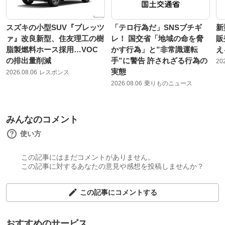
スズキの小型SUV『ブレッツ
「テロ行為だ」SNSブチギ
新
ァ』改良新型、住友理工の樹
レ！ 国交省「地域の命を脅
販
脂製燃料ホース採用…VOC
かす行為」と”非常識運転
え
の排出量削減
手”に警告 許されざる行為の
20
実態
2026.08.06
レスポンス
2026.08.06
乗りものニュース
みんなのコメント
使い方
この記事にはまだコメントがありません。
この記事に対するあなたの意見や感想を投稿しませんか？
この記事にコメントする
おすすめのサービス