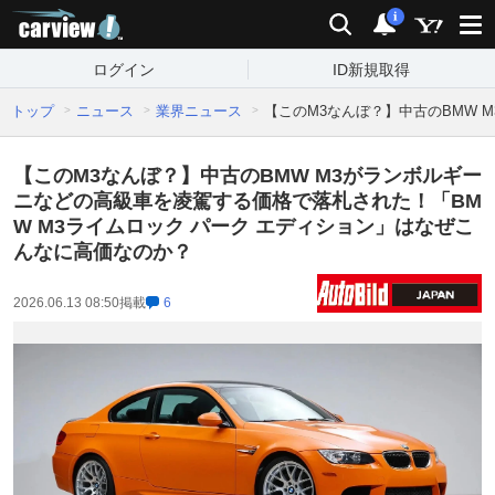
carview!
検索
通知
i
ログイン
ID新規取得
トップ
ニュース
業界ニュース
【このM3なんぼ？】中古のBMW 
【このM3なんぼ？】中古のBMW M3がランボルギー
ニなどの高級車を凌駕する価格で落札された！「BM
W M3ライムロック パーク エディション」はなぜこ
んなに高価なのか？
2026.06.13 08:50
掲載
6