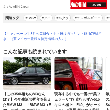
文：AutoBild Japan
関連タグ
#BMW
#アイ
#ルクラ
#ランボルギーニ
#
【キャンペーン】8月の毎週金・土・日はガソリン・軽油7円/L引
き！（要マイカー登録＆特定情報の入力）
こんな記事も読まれています
【この35年落ちのM3なん
現存する中でも一番の“美フ
希
ぼ？】今年生誕40周年を迎え
ェラーリ”!? 走行わずか515
の
たBMW M3 「BMW M3（E
キロの極上「F40」がオーク
S