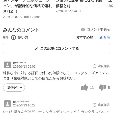
30）スポーツ エボリューシ
ションに登場 気になる予想
上
ョン」が記録的な価格で落札
価格とは
20
された！
2026.08.04
VAGUE
2026.08.02
AutoBild Japan
みんなのコメント
コメント非表示
6件
使い方
おすすめ順
新着順
この記事にコメントする
tv********
違反報告
2026/6/13 09:09
純粋な車に対する評価で付いた値段でなく、コレクターズアイテム
つまり投機対象としての値段だから興味無い。
11
5
返信0件
nam********
違反報告
2026/6/13 10:27
いつも思うんだけど、ナンタラエディションやらカンタラスペシャ