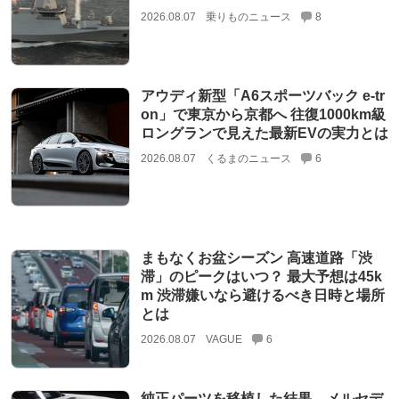
2026.08.07
乗りものニュース
8
アウディ新型「A6スポーツバック e-tr
on」で東京から京都へ 往復1000km級
ロングランで見えた最新EVの実力とは
2026.08.07
くるまのニュース
6
まもなくお盆シーズン 高速道路「渋
滞」のピークはいつ？ 最大予想は45k
m 渋滞嫌いなら避けるべき日時と場所
とは
2026.08.07
VAGUE
6
純正パーツを移植した結果。メルセデ