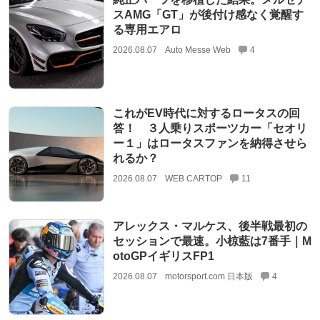
スAMG「GT」が後付け感なく覚醒す
る専用エアロ
2026.08.07
Auto Messe Web
4
これがEV時代に対するロータスの回
答！ ３人乗りスポーツカー「セオリ
ー１」はロータスファンを納得させら
れるか？
2026.08.07
WEB CARTOP
11
アレックス・マルケス、後半戦最初の
セッションで最速。小椋藍は7番手｜M
otoGPイギリスFP1
2026.08.07
motorsport.com 日本版
4