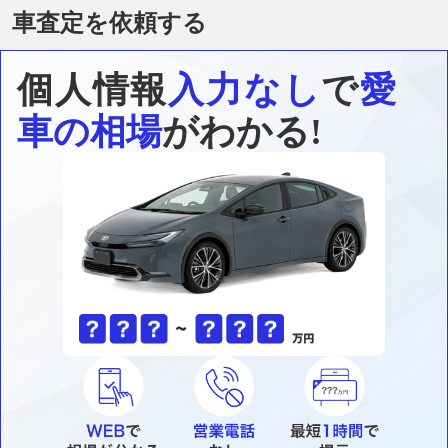
車査定を依頼する
個人情報
入力なし
で
愛
車の相場
がわかる!