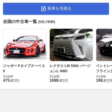
新車を見積る
全国の中古車一覧
(535,745件)
ジャガー Fタイプクーペ 3.
レクサス LM 500h バージ
ベントレ
0
ョンL 4WD
フライングス
支払総額
支払総額
支払総額
475
1698
198
.
0
.
0
.
0
万円
万円
万