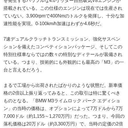
を発生するパワフルな4.0リッター自然吸気V8エンジンが
搭載されている。この仕様のエンジンは現在では生産され
ていない。3,900rpmで400Nmのトルクを発揮し、十分な加
速性能を実現。0-100km/h加速はわずか4.6秒だ。
7速デュアルクラッチトランスミッション、強化サスペン
ションを備えたコンペティションパッケージ、そしてこの
特別仕様車ならではの数々の特別なディテールが装備され
ている。つまり、技術的にも外観的にも最高の「M3」の一
台と言えるだろう。
まるで工場から出荷されたばかりのような状態だ。新車価
格の2倍以上振り返ってみると、この取引は特に驚くべき
ものとなる。「BMW M3ライムロック パーク エディショ
ン」の当時の価格は、オプションによって7万ドルから7万
7,000ドル（約1,155～1,270万円）だった。つまり、今回の
落札価格は20万ドル（約3,300万円）で、当時の定価の2倍