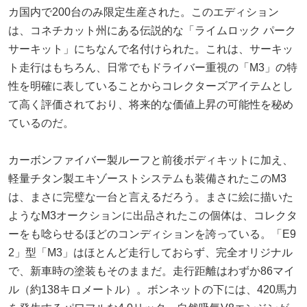
カ国内で200台のみ限定生産された。このエディション
は、コネチカット州にある伝説的な「ライムロック パーク
サーキット」にちなんで名付けられた。これは、サーキッ
ト走行はもちろん、日常でもドライバー重視の「M3」の特
性を明確に表していることからコレクターズアイテムとし
て高く評価されており、将来的な価値上昇の可能性を秘め
ているのだ。
カーボンファイバー製ルーフと前後ボディキットに加え、
軽量チタン製エキゾーストシステムも装備されたこのM3
は、まさに完璧な一台と言えるだろう。まさに絵に描いた
ようなM3オークションに出品されたこの個体は、コレクタ
ーをも唸らせるほどのコンディションを誇っている。「E9
2」型「M3」はほとんど走行しておらず、完全オリジナル
で、新車時の塗装もそのままだ。走行距離はわずか86マイ
ル（約138キロメートル）。ボンネットの下には、420馬力