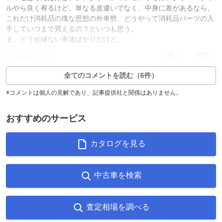
ルやら良く有るけど、単なる皮違いでなく、中身に差があるなら、
これだけ消耗品の塊な思想の外車勢、どうやって消耗品パーツの入
手していつまで買えるの？といつも思う。
ま、どうせ縁ない車達ばかりだけど。
5
1
返信0件
全てのコメントを読む（6件）
※コメントは個人の見解であり、記事提供社と関係はありません。
おすすめのサービス
カタログを見る
中古車を検索
査定相場を調べる