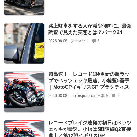
路上駐車をする人が減少傾向に。最新
調査で見えた実態とは？パーク24
2026.08.08
グーネット
3
超高速！ レコード1秒更新の超ラッ
プでベッツェッキ最速。小椋藍5番手
｜MotoGPイギリスGP プラクティス
2026.08.08
motorsport.com 日本版
0
レコードブレイク連発の初日はベッツ
ェッキが最速。小椋は5戦連続Q2直接
進出／第12戦イギリスGP