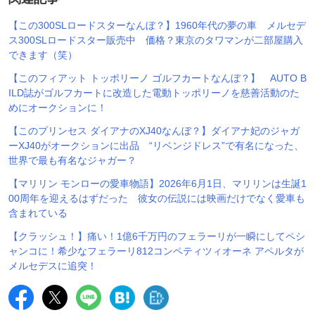
【この300SLロードスターなんぼ？】1960年代の夢の車 メルセデ
ス300SLロードスター販売中 価格？東京のタワマンが二部屋購入
できます（笑）
【このフィアット トッポリーノ ゴルフカートなんぼ？】 AUTO B
ILD誌がゴルフカートに改造した電動トッポリーノを慈善活動のた
めにオークションに！
【このプリンセス ダイアナのXJ40なんぼ？】ダイアナ妃のジャガ
ーXJ40がオークションに出品 “リベンジドレス”で有名になった、
世界で最も有名なジャガー？
【マリリン モンローの愛車物語】2026年6月1日、マリリンは生誕1
00周年を迎えるはずだった 彼女の伝説には映画だけでなく愛車も
含まれている
【クラッシュ！】痛い！1億6千万円のフェラーリが一瞬にしてペシ
ャンコに！希少なフェラーリ812コンペティツィオーネ アペルタが
メルセデスに追突！