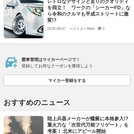
レトロなデザインと走りのクオリティ
を両立！ ワークの「シーカーFD」な
ら令和のクルマも平成ストリートに激
変!?
2026.08.07
ベストカーWeb
3
愛車管理はマイカーページで！
登録してお得なクーポンを獲得しよう
マイカー登録をする
おすすめのニュース
陸上兵器メーカーが艦艇に本格参入!?
重火力な「次世代万能フリゲート」を
考案！ 北米にアピール開始