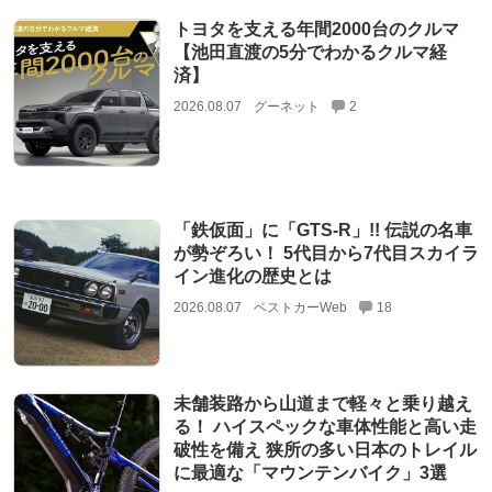
トヨタを支える年間2000台のクルマ
【池田直渡の5分でわかるクルマ経
済】
2026.08.07
グーネット
2
「鉄仮面」に「GTS-R」!! 伝説の名車
が勢ぞろい！ 5代目から7代目スカイラ
イン進化の歴史とは
2026.08.07
ベストカーWeb
18
未舗装路から山道まで軽々と乗り越え
る！ ハイスペックな車体性能と高い走
破性を備え 狭所の多い日本のトレイル
に最適な「マウンテンバイク」3選