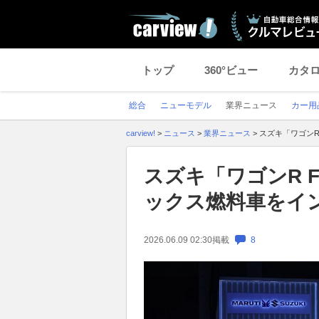
トップ
360°ビュー
カタ
総合
ニューモデル
業界ニュース
カー用
carview!
>
ニュース
>
業界ニュース
>
スズキ「ワゴンR
スズキ「ワゴンR 
ックス燃料車をイ
2026.06.09 02:30
掲載
8