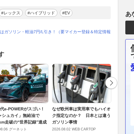
#レックス
#ハイブリッド
#EV
あ
はガソリン・軽油7円/L引き！（要マイカー登録＆特定情報
す
代e-POWERがスゴい！
なぜ欧州車は実用車でもハイオ
次期ハス
ャシュカイ」無給油で
ク指定なのか？ 日本とは違う
ド搭載へ!
0km走破の“世界記録”達成
ガソリン事情
時代の軽
か
08.06
グーネット
2026.08.02
WEB CARTOP