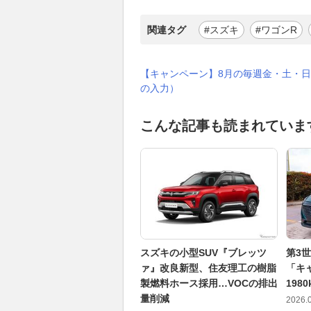
関連タグ
#スズキ
#ワゴンR
【キャンペーン】8月の毎週金・土・日
の入力）
こんな記事も読まれていま
スズキの小型SUV『ブレッツ
第3世
ァ』改良新型、住友理工の樹脂
「キ
製燃料ホース採用…VOCの排出
198
量削減
2026.