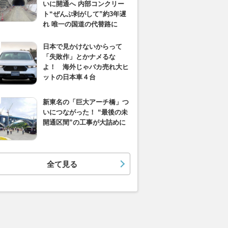
いに開通へ 内部コンクリー
ト“ぜんぶ剥がして”約3年遅
れ 唯一の国道の代替路に
日本で見かけないからって
「失敗作」とかナメるな
よ！ 海外じゃバカ売れ大ヒ
ットの日本車４台
新東名の「巨大アーチ橋」つ
いにつながった！ “最後の未
開通区間”の工事が大詰めに
全て見る