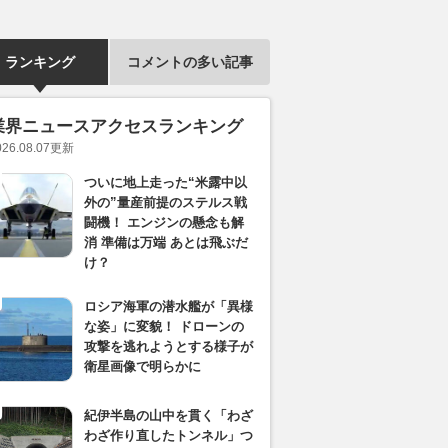
ランキング
コメントの多い記事
業界ニュースアクセスランキング
026.08.07
更新
ついに地上走った“米露中以
外の”量産前提のステルス戦
闘機！ エンジンの懸念も解
消 準備は万端 あとは飛ぶだ
け？
ロシア海軍の潜水艦が「異様
な姿」に変貌！ ドローンの
攻撃を逃れようとする様子が
衛星画像で明らかに
紀伊半島の山中を貫く「わざ
わざ作り直したトンネル」つ