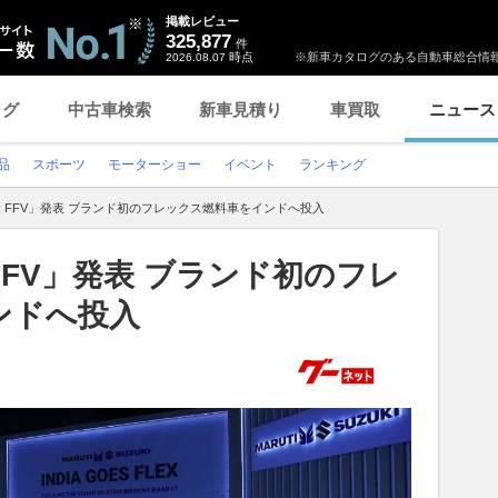
掲載レビュー
325,877
件
時点
※新車カタログのある自動車総合情報
2026.08.07
ログ
中古車検索
新車見積り
車買取
ニュース
品
スポーツ
モーターショー
イベント
ランキング
 FFV」発表 ブランド初のフレックス燃料車をインドへ投入
FFV」発表 ブランド初のフレ
ンドへ投入