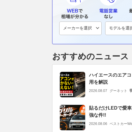
おすすめのニュース
ハイエースのエアコ
用を解説
2026.08.07
グーネット
貼るだけLEDで愛車
強な件!!
2026.08.06
ベストカーWe