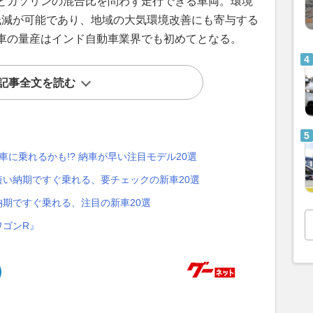
とガソリンの混合比を問わず走行できる車両。環境
低減が可能であり、地域の大気環境改善にも寄与する
車の量産はインド自動車業界でも初めてとなる。
記事全文を読む
車に乗れるかも!? 納車が早い注目モデル20選
！短い納期ですぐ乗れる、要チェックの新車20選
納期ですぐ乗れる、注目の新車20選
ワゴンR』