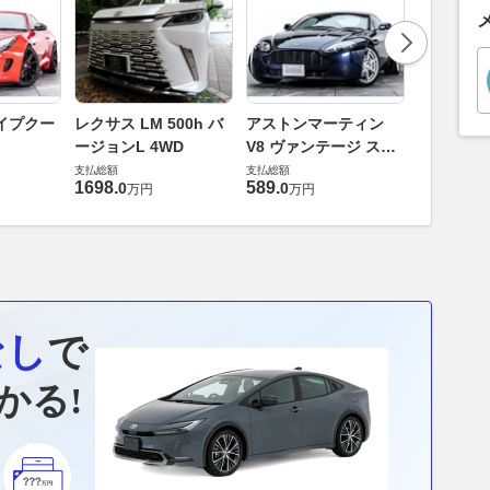
ロータス 
イプクー
レクサス LM 500h バ
アストンマーティン
エヴォー
ージョンL 4WD
V8 ヴァンテージ スポ
支払総額
ーツシフト
支払総額
支払総額
448
.
0
万円
1698
.
589
.
0
0
万円
万円
なし
で
かる!