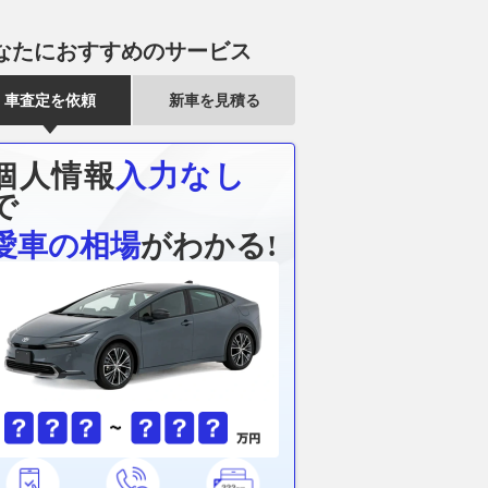
なたにおすすめのサービス
車査定を依頼
新車を見積る
個人情報
入力なし
で
愛車の相場
がわかる!
ラーは48Vハイブリッ
【スズキ】インドネシアで
HKS、タイ現
? デザイン一新、新
「XL7」改良モデル発売 マイ
ション事業を2
クロスオーバーに進化
ルドハイブリッドSUVを刷新
新ブランド「RC 
をASEAN市
2026.08.01
Auto Prove