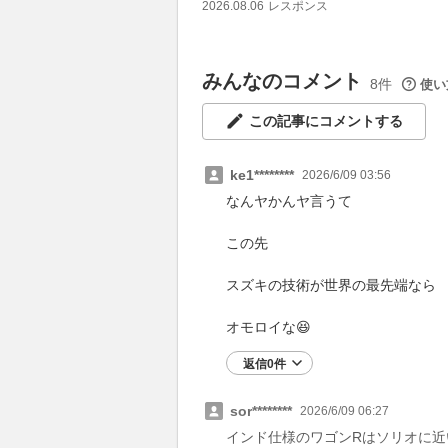
2026.08.06
レスポンス
みんなのコメント
8件
使い
この記事にコメントする
ke1********
2026/6/09 03:56
なんヤかんヤ言うて
この先
スズキの技術が世界の最先端なら
オモロイな😆
返信0件
sor********
2026/6/09 06:27
インド仕様のワゴンRはソリオに近