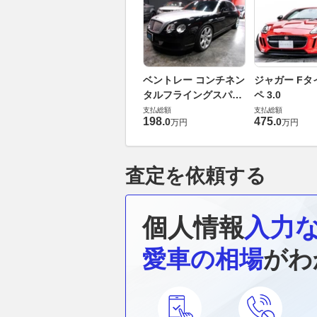
ベントレー コンチネン
ジャガー Fタ
タルフライングスパー
ペ 3.0
6.0 4WD
支払総額
支払総額
198
.
475
.
0
0
万円
万円
査定を依頼する
個人情報
入力
愛車の相場
がわ