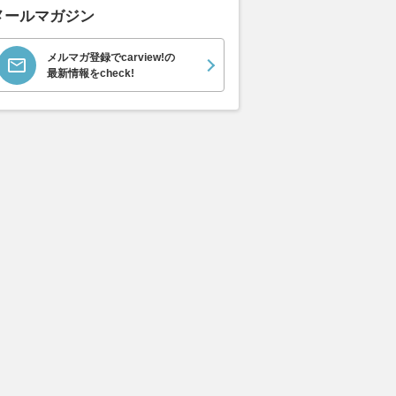
メールマガジン
メルマガ登録でcarview!の
最新情報をcheck!
エヴォーラ
ホンダ NSX 3.0
ロールスロイス ゴース
日産 
ラ
ト ロールスロイス ゴ
ック 
支払総額
898
.
0
万円
ースト(第1世代 / RR4)
支払総額
支払総額
905
.
220
.
1
0
万円