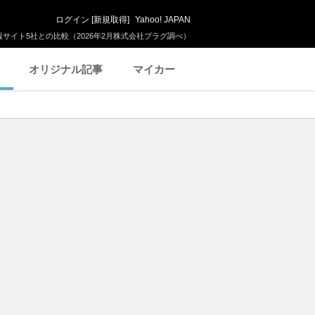
ログイン
[
新規取得
]
Yahoo! JAPAN
サイト5社との比較（2026年2月株式会社プラグ調べ）
オリジナル記事
マイカー