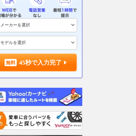
グーネット
2026.08.01
レス
45秒で入力完了