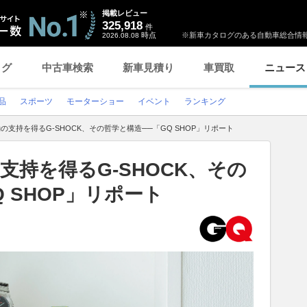
掲載レビュー
325,918
件
時点
※新車カタログのある自動車総合情報
2026.08.08
ログ
中古車検索
新車見積り
車買取
ニュース
品
スポーツ
モーターショー
イベント
ランキング
動の支持を得るG-SHOCK、その哲学と構造──「GQ SHOP」リポート
の支持を得るG-SHOCK、その
 SHOP」リポート