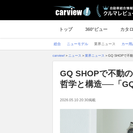
トップ
360°ビュー
カタ
総合
ニューモデル
業界ニュース
カー用
carview!
>
ニュース
>
業界ニュース
>
GQ SHOPで不
GQ SHOPで不動
哲学と構造──「GQ
2026.05.10 20:30
掲載