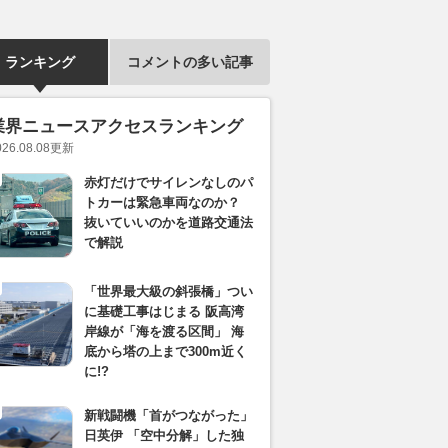
ランキング
コメントの多い記事
業界ニュースアクセスランキング
026.08.08
更新
赤灯だけでサイレンなしのパ
トカーは緊急車両なのか？
抜いていいのかを道路交通法
で解説
「世界最大級の斜張橋」つい
に基礎工事はじまる 阪高湾
岸線が「海を渡る区間」 海
底から塔の上まで300m近く
に!?
新戦闘機「首がつながった」
日英伊 「空中分解」した独