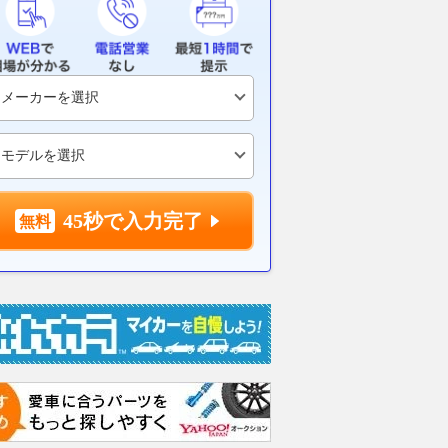
開始
見えた最新EVの実力とは
避けるべき日
乗りものニュース
2026.08.07
くるまのニュース
2026.08.07
VAG
45秒で入力完了