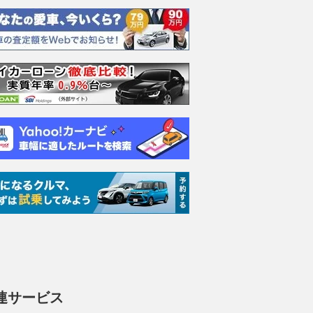
エヴォーラ
ホンダ NSX 3.0
ロールスロイス ゴース
日産 
ラ
ト ロールスロイス ゴ
ック 
支払総額
898
.
0
万円
ースト(第1世代 / RR4)
支払総額
支払総額
905
.
220
.
1
0
万円
連サービス