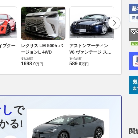
ロータス 
イプクー
レクサス LM 500h バ
アストンマーティン
エヴォー
ージョンL 4WD
V8 ヴァンテージ スポ
支払総額
ーツシフト
支払総額
支払総額
448
.
0
万円
1698
.
589
.
0
0
万円
万円
なし
で
かる!
関