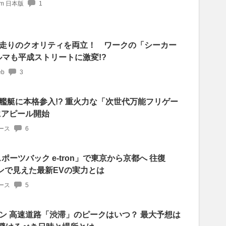
com 日本版
1
走りのクオリティを両立！ ワークの「シーカー
ルマも平成ストリートに激変!?
b
3
艦艇に本格参入!? 重火力な「次世代万能フリゲー
にアピール開始
ース
6
ポーツバック e-tron」で東京から京都へ 往復
ランで見えた最新EVの実力とは
ース
5
ン 高速道路「渋滞」のピークはいつ？ 最大予想は