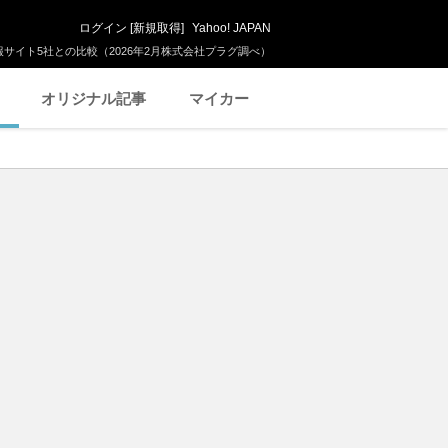
ログイン
[
新規取得
]
Yahoo! JAPAN
サイト5社との比較（2026年2月株式会社プラグ調べ）
オリジナル記事
マイカー