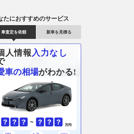
なたにおすすめのサービス
車査定を依頼
新車を見積る
個人情報
入力なし
で
愛車の相場
がわかる!
メーカーが艦艇に本格
アウディ新型「A6スポーツバ
まもなくお盆
重火力な「次世代万能
ック e-tron」で東京から京都
路「渋滞」の
ト」を考案！ 北米に
へ 往復1000km級ロングランで
最大予想は45