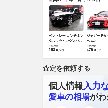
(535,662件)
ベントレー コンチネン
ジャガー Fタ
タルフライングスパー
ペ 3.0
6.0 4WD
支払総額
支払総額
198
.
475
.
0
0
万円
万円
査定を依頼する
個人情報
入力
愛車の相場
がわ