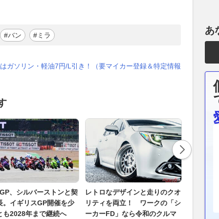
あ
#バン
#ミラ
はガソリン・軽油7円/L引き！（要マイカー登録＆特定情報
す
toGP、シルバーストンと契
レトロなデザインと走りのクオ
陸上兵器
長。イギリスGP開催を少
リティを両立！ ワークの「シ
参入!? 
とも2028年まで継続へ
ーカーFD」なら令和のクルマ
フリゲー