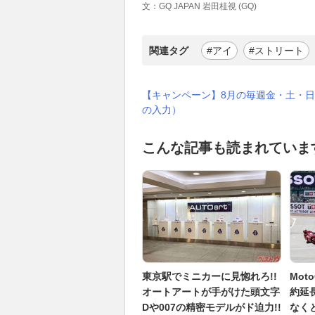
文：GQ JAPAN 岩田桂視 (GQ)
関連タグ
#アイ
#ストリート
【キャンペーン】8月の毎週金・土・日
の入力）
こんな記事も読まれていま
東京駅でミニカーに見惚れろ!!
Mo
オートアートが手がけた頭文字
約延
Dや007の精密モデルがド迫力!!
なく