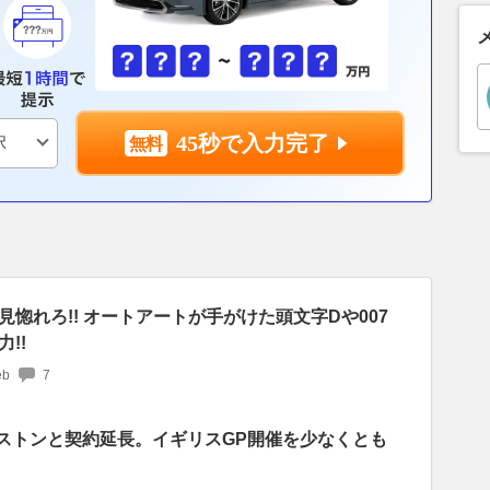
45秒で入力完了
惚れろ!! オートアートが手がけた頭文字Dや007
!!
b
7
バーストンと契約延長。イギリスGP開催を少なくとも