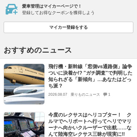
愛車管理はマイカーページで！
登録してお得なクーポンを獲得しよう
マイカー登録をする
おすすめのニュース
飛行機・新幹線「窓側vs通路側」論争
ついに決着か!? ”ガチ調査”で判明した
知られざる「新傾向」…あなたはどっ
ち派？
2026.08.07
乗りものニュース
1
今度のレクサスはヘリコプター！ ク
ルマでヘリポートへ行ってヘリでマリ
ーナへ向かいクルーザーで出航……な
んて陸海空レクサス三昧が現実に!!