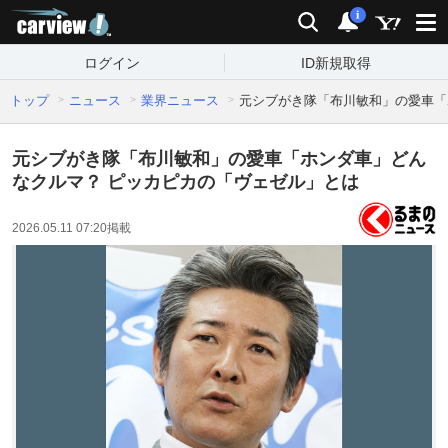
carview!
検索
通知
i
ログイン
ID新規取得
トップ
ニュース
業界ニュース
元シブがき隊「布川敏和」の愛車「
元シブがき隊「布川敏和」の愛車「ホンダ車」どん
なクルマ？ ピッカピカの「ヴェゼル」とは
2026.05.11 07:20
掲載