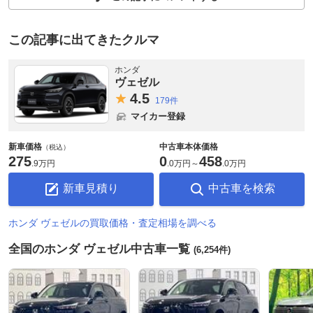
この記事に出てきたクルマ
ホンダ
ヴェゼル
4.
5
179件
マイカー登録
新車価格
中古車本体価格
（税込）
275
0
458
.
9万円
.
0万円
～
.
0万円
新車見積り
中古車を検索
ホンダ ヴェゼルの買取価格・査定相場を調べる
全国のホンダ ヴェゼル中古車一覧
(6,254件)