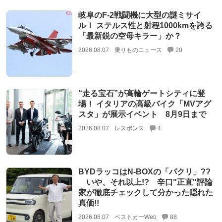
岐阜のF-2戦闘機に大型の謎ミサイ
ル！ ステルス性と射程1000kmを誇る
「最新鋭の空母キラー」か？
2026.08.07
乗りものニュース
20
“走る宝石”が高輪ゲートシティに登
場！ イタリアの高級バイク「MVアグ
スタ」が展示イベント 8月9日まで
2026.08.07
レスポンス
4
BYDラッコはN-BOXの「パクリ」??
いや、それ以上!? 辛口"正直"評論
家が徹底チェックして分かった隠れた
真価!!
2026.08.07
ベストカーWeb
88