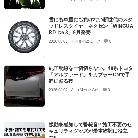
雪にも車重にも負けない新世代のスタ
ッドレスタイヤ ネクセン「WINGUA
RD ice 3」9月発売
2026.08.07
くるまのニュース
0
純正配線を一切切らない。40系トヨタ
「アルファード」をカプラーONで手
軽に彩る技
2026.08.07
Auto Messe Web
8
振動を感知して警報音!! 施工不要のセ
キュリティグッズが愛車盗難に役立
つ!!