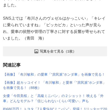
ました。
SNS上では「布川さんのヴェゼルはかっこいい」「キレイ
に乗られていますね」「ピッカピカ」といった声が見ら
れ、愛車の状態や管理の丁寧さに対する反響が寄せられて
いました。（青田 海）
写真を全て見る（1枚）
関連記事
【画像】「布川敏和」の愛車「“庶民派”ホンダ車」を画像で見る！
【画像】超カッコイイ！ 「布川敏和」と愛車「“庶民派”ホンダ車」
を画像で見る！（88枚）
女優「今田美桜」と「高級ミニバン」の２ショット！ 映える「外
車」どんなモデル？「信じられないくらい可愛い」声も
約680万円！ トヨタ「7人乗SUV“ミニバン”」登場！ 1リッターで20