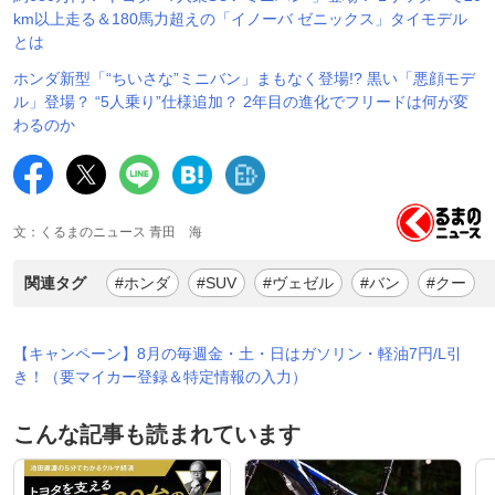
km以上走る＆180馬力超えの「イノーバ ゼニックス」タイモデル
とは
ホンダ新型「“ちいさな”ミニバン」まもなく登場!? 黒い「悪顔モデ
ル」登場？ “5人乗り”仕様追加？ 2年目の進化でフリードは何が変
わるのか
文：くるまのニュース 青田 海
関連タグ
#ホンダ
#SUV
#ヴェゼル
#バン
#クー
【キャンペーン】8月の毎週金・土・日はガソリン・軽油7円/L引
き！（要マイカー登録＆特定情報の入力）
こんな記事も読まれています