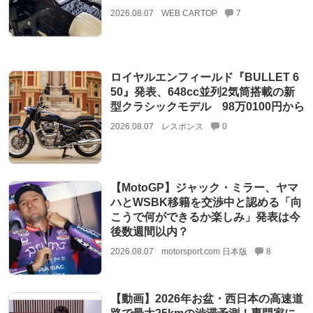
2026.08.07
WEB CARTOP
7
ロイヤルエンフィールド『BULLET 6
50』発表、648cc並列2気筒搭載の新
型クラシックモデル 98万0100円から
2026.08.07
レスポンス
0
【MotoGP】ジャック・ミラー、ヤマ
ハとWSBK移籍を交渉中と認める「向
こうで何ができるか楽しみ」発表は今
後数週間以内？
2026.08.07
motorsport.com 日本版
8
【動画】2026年お盆・西日本の高速道