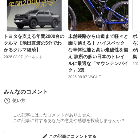
トヨタを支える年間2000台の
未舗装路から山道まで軽々と
ポ
クルマ【池田直渡の5分でわ
乗り越える！ ハイスペック
を
かるクルマ経済】
な車体性能と高い走破性を備
が
え 狭所の多い日本のトレイ
集
2026.08.07
グーネット
ルに最適な「マウンテンバイ
20
ク」3選
2026.08.07
VAGUE
みんなのコメント
使い方
この記事にはまだコメントがありません。
この記事に対するあなたの意見や感想を投稿しませんか？
この記事にコメントする