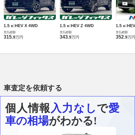
1.5 e:HEV X 4WD
1.5 e:HEV Z 4WD
1.5 e:HEV
支払総額
支払総額
支払総額
315
343
352
.
9
.
9
.
9
万円
万円
万
車査定を依頼する
個人情報
入力なし
で
愛
車の相場
がわかる!