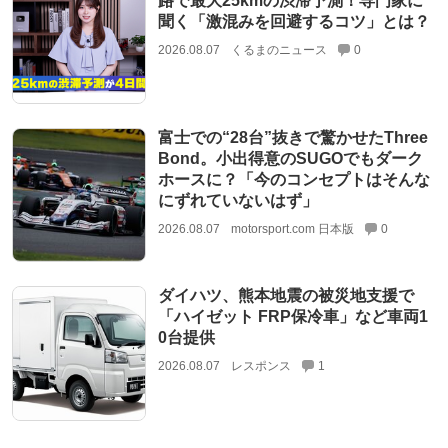
路で最大25kmの渋滞予測！専門家に
聞く「激混みを回避するコツ」とは？
2026.08.07
くるまのニュース
0
富士での“28台”抜きで驚かせたThree
Bond。小出得意のSUGOでもダーク
ホースに？「今のコンセプトはそんな
にずれていないはず」
2026.08.07
motorsport.com 日本版
0
ダイハツ、熊本地震の被災地支援で
「ハイゼット FRP保冷車」など車両1
0台提供
2026.08.07
レスポンス
1