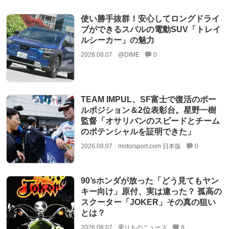
使い勝手抜群！安心してロングドライ
ブができるスバルの電動SUV「トレイ
ルシーカー」の魅力
2026.08.07
@DIME
0
TEAM IMPUL、SF富士で復活のポー
ルポジション＆2位表彰台。星野一樹
監督「オサリバンのスピードとチーム
のポテンシャルを証明できた」
2026.08.07
motorsport.com 日本版
0
90’sホンダが放った「どう見てもヤン
キー向け」原付、実は違った？ 孤高の
スクーター「JOKER」その真の狙い
とは？
2026.08.07
乗りものニュース
8