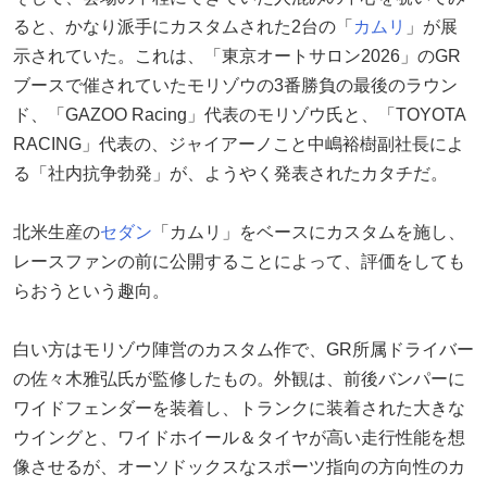
ると、かなり派手にカスタムされた2台の「
カムリ
」が展
示されていた。これは、「東京オートサロン2026」のGR
ブースで催されていたモリゾウの3番勝負の最後のラウン
ド、「GAZOO Racing」代表のモリゾウ氏と、「TOYOTA
RACING」代表の、ジャイアーノこと中嶋裕樹副社長によ
る「社内抗争勃発」が、ようやく発表されたカタチだ。
北米生産の
セダン
「カムリ」をベースにカスタムを施し、
レースファンの前に公開することによって、評価をしても
らおうという趣向。
白い方はモリゾウ陣営のカスタム作で、GR所属ドライバー
の佐々木雅弘氏が監修したもの。外観は、前後バンパーに
ワイドフェンダーを装着し、トランクに装着された大きな
ウイングと、ワイドホイール＆タイヤが高い走行性能を想
像させるが、オーソドックスなスポーツ指向の方向性のカ