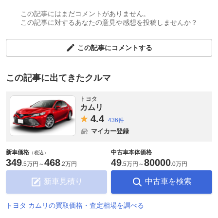
この記事にはまだコメントがありません。
この記事に対するあなたの意見や感想を投稿しませんか？
この記事にコメントする
この記事に出てきたクルマ
トヨタ
カムリ
4.
4
436件
マイカー登録
新車価格
中古車本体価格
（税込）
349
468
49
80000
.
5万円
～
.
2万円
.
5万円
～
.
0万円
新車見積り
中古車を検索
トヨタ カムリの買取価格・査定相場を調べる