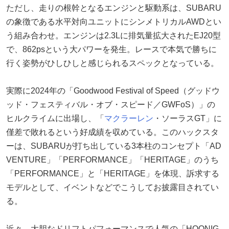
ただし、走りの根幹となるエンジンと駆動系は、SUBARU
の象徴である水平対向ユニットにシンメトリカルAWDとい
う組み合わせ。エンジンは2.3Lに排気量拡大されたEJ20型
で、862psという大パワーを発生。レースで本気で勝ちに
行く姿勢がひしひしと感じられるスペックとなっている。
実際に2024年の「Goodwood Festival of Speed（グッドウ
ッド・フェスティバル・オブ・スピード／GWFoS）」の
ヒルクライムに出場し、「
マクラーレン
・ソーラスGT」に
僅差で敗れるという好成績を収めている。このハックスタ
ーは、SUBARUが打ち出している3本柱のコンセプト「AD
VENTURE」「PERFORMANCE」「HERITAGE」のうち
「PERFORMANCE」と「HERITAGE」を体現、訴求する
モデルとして、イベントなどでこうしてお披露目されてい
る。
近々、大胆なドリフトパフォーマンスで人気の「HOONIG