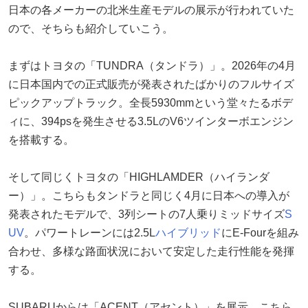
日本の各メーカーの北米生産モデルの展示が行われていた
ので、そちらも紹介していこう。
まずはトヨタの「TUNDRA（タンドラ）」。2026年の4月
に日本国内での正式販売が発表されたばかりのフルサイズ
ピックアップトラック。全長5930mmという堂々たるボデ
ィに、394psを発生させる3.5LのV6ツインターボエンジン
を搭載する。
そして同じくトヨタの「HIGHLAMDER（ハイランダ
ー）」。こちらもタンドラと同じく4月に日本への導入が
発表されたモデルで、3列シートの7人乗りミッドサイズ
S
UV
。パワートレーンには2.5L
ハイブリッド
にE-Fourを組み
合わせ、多様な路面状況において安定した走行性能を発揮
する。
SUBARUからは「ACENT（アセント）」を展示。こちら