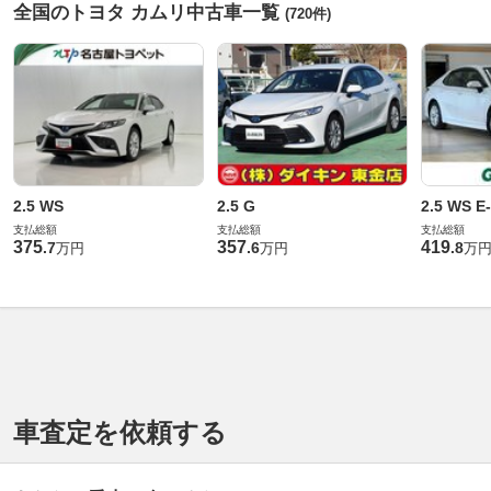
全国のトヨタ カムリ中古車一覧
(720件)
2.5 WS
2.5 G
2.5 WS E
支払総額
支払総額
支払総額
375
357
419
.
7
.
6
.
8
万円
万円
万
車査定を依頼する