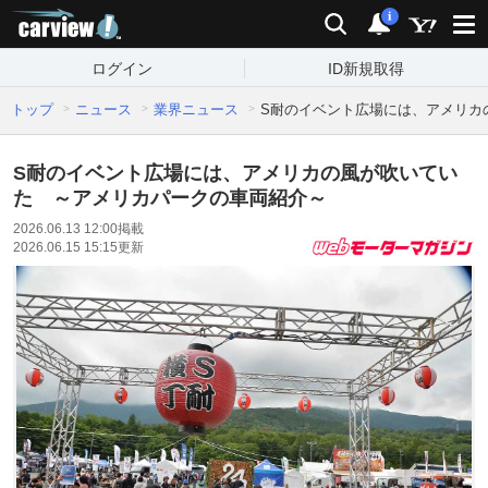
carview!
検索
通知
i
ログイン
ID新規取得
トップ
ニュース
業界ニュース
S耐のイベント広場には、アメリカ
S耐のイベント広場には、アメリカの風が吹いてい
た ～アメリカパークの車両紹介～
2026.06.13 12:00
掲載
2026.06.15 15:15
更新