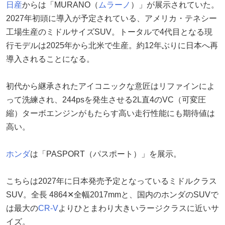
日産
からは「MURANO（
ムラーノ
）」が展示されていた。
2027年初頭に導入が予定されている、アメリカ・テネシー
工場生産のミドルサイズSUV。トータルで4代目となる現
行モデルは2025年から北米で生産。約12年ぶりに日本へ再
導入されることになる。
初代から継承されたアイコニックな意匠はリファインによ
って洗練され、244psを発生させる2L直4のVC（可変圧
縮）ターボエンジンがもたらす高い走行性能にも期待値は
高い。
ホンダ
は「PASPORT（パスポート）」を展示。
こちらは2027年に日本発売予定となっているミドルクラス
SUV。全長 4864✕全幅2017mmと、国内のホンダのSUVで
は最大の
CR-V
よりひとまわり大きいラージクラスに近いサ
イズ。