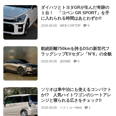
ダイハツとトヨタGRが生んだ奇跡の
１台！ 「コペン GR SPORT」を手
に入れられる時間はあとわずか!!
2026.08.06
WEB CARTOP
9
航続距離750kmを誇るDSの新世代フ
ラッグシップEVセダン「N°8」の全貌
2026.08.06
@DIME
0
ソリオは車中泊にも使えるコンパクト
か!? 人気ハイトワゴンのシートアレ
ンジと寝られる広さをチェック!!
2026.08.06
ベストカーWeb
1