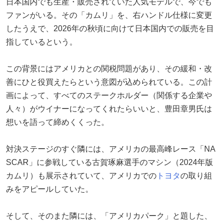
日本国内でも生産・販売されていた人気モデルで、今でも
ファンがいる。その「カムリ」を、右ハンドル仕様に変更
したうえで、2026年の秋頃に向けて日本国内での販売を目
指しているという。
この背景にはアメリカとの関税問題があり、その緩和・改
善にひと役買えたらという意図が込められている。この計
画によって、すべてのステークホルダー（関係する企業や
人々）がウイナーになってくれたらいいと、豊田章男氏は
想いを語って締めくくった。
対決ステージのすぐ隣には、アメリカの最高峰レース「NA
SCAR」に参戦している古賀琢麻選手のマシン（2024年版
カムリ）も展示されていて、アメリカでの
トヨタ
の取り組
みをアピールしていた。
そして、そのまた隣には、「アメリカパーク」と題した、