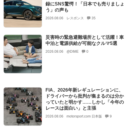
録にSNS驚愕！「日本でも売りましょ
う」の声も
2026.08.06
レスポンス
35
災害時の緊急避難場所として活躍！車
中泊と電源供給が可能なクルマ5選
2026.08.06
@DIME
0
FIA、2026年新レギュレーションに、
ドライバーから批判が集まるのは分か
っていたと明かす……しかし「今年の
レースは面白い」と主張
2026.08.06
motorsport.com 日本版
9