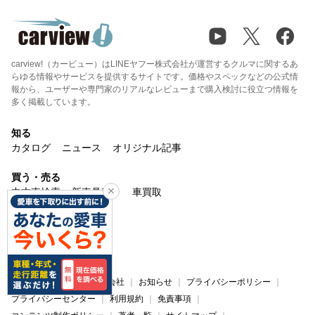
carview!（カービュー）はLINEヤフー株式会社が運営するクルマに関するあ
らゆる情報やサービスを提供するサイトです。価格やスペックなどの公式情
報から、ユーザーや専門家のリアルなレビューまで購入検討に役立つ情報を
多く掲載しています。
知る
カタログ
ニュース
オリジナル記事
買う・売る
中古車検索
新車見積り
車買取
楽しむ
マイカー
みんカラ
サービス
carview!について
運営会社
お知らせ
プライバシーポリシー
プライバシーセンター
利用規約
免責事項