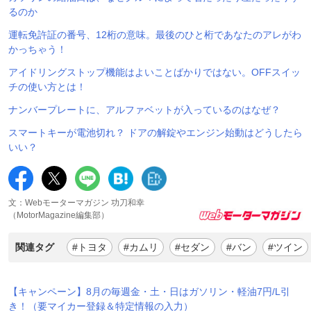
るのか
運転免許証の番号、12桁の意味。最後のひと桁であなたのアレがわ
かっちゃう！
アイドリングストップ機能はよいことばかりではない。OFFスイッ
チの使い方とは！
ナンバープレートに、アルファベットが入っているのはなぜ？
スマートキーが電池切れ？ ドアの解錠やエンジン始動はどうしたら
いい？
文：Webモーターマガジン 功刀和幸
（MotorMagazine編集部）
関連タグ
#トヨタ
#カムリ
#セダン
#バン
#ツイン
【キャンペーン】8月の毎週金・土・日はガソリン・軽油7円/L引
き！（要マイカー登録＆特定情報の入力）