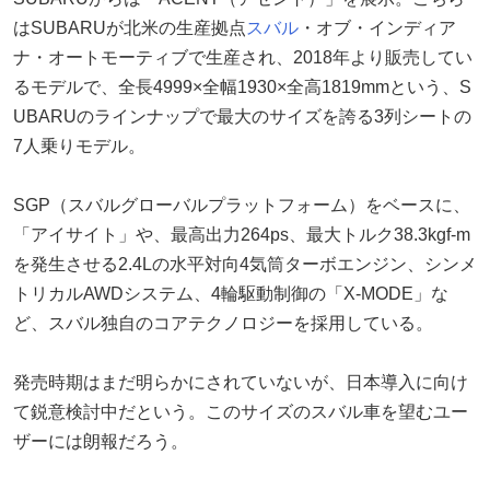
はSUBARUが北米の生産拠点
スバル
・オブ・インディア
ナ・オートモーティブで生産され、2018年より販売してい
るモデルで、全長4999×全幅1930×全高1819mmという、S
UBARUのラインナップで最大のサイズを誇る3列シートの
7人乗りモデル。
SGP（スバルグローバルプラットフォーム）をベースに、
「アイサイト」や、最高出力264ps、最大トルク38.3kgf-m
を発生させる2.4Lの水平対向4気筒ターボエンジン、シンメ
トリカルAWDシステム、4輪駆動制御の「X-MODE」な
ど、スバル独自のコアテクノロジーを採用している。
発売時期はまだ明らかにされていないが、日本導入に向け
て鋭意検討中だという。このサイズのスバル車を望むユー
ザーには朗報だろう。