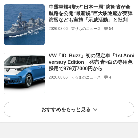
中露軍艦4隻が“日本一周”防衛省が全
航路を公開“最新鋭”巨大駆逐艦が実弾
演習なども実施「示威活動」と批判
2026.08.06
乗りものニュース
54
VW「ID. Buzz」初の限定車「1st Anni
versary Edition」発売 青×白の専用色
採用で979万7000円から
2026.08.06
くるまのニュース
4
おすすめをもっと見る