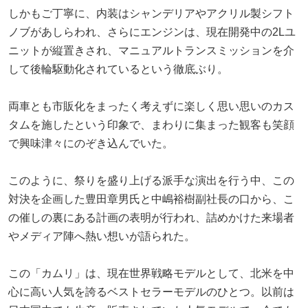
しかもご丁寧に、内装はシャンデリアやアクリル製シフト
ノブがあしらわれ、さらにエンジンは、現在開発中の2Lユ
ニットが縦置きされ、マニュアルトランスミッションを介
して後輪駆動化されているという徹底ぶり。
両車とも市販化をまったく考えずに楽しく思い思いのカス
タムを施したという印象で、まわりに集まった観客も笑顔
で興味津々にのぞき込んでいた。
このように、祭りを盛り上げる派手な演出を行う中、この
対決を企画した豊田章男氏と中嶋裕樹副社長の口から、こ
の催しの裏にある計画の表明が行われ、詰めかけた来場者
やメディア陣へ熱い想いが語られた。
この「カムリ」は、現在世界戦略モデルとして、北米を中
心に高い人気を誇るベストセラーモデルのひとつ。以前は