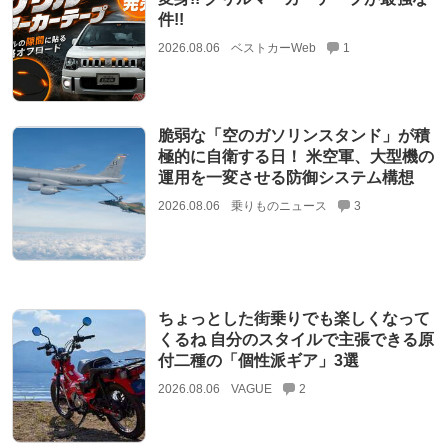
件!!
2026.08.06
ベストカーWeb
1
脆弱な「空のガソリンスタンド」が積
極的に自衛する日！ 米空軍、大型機の
運用を一変させる防御システム構想
2026.08.06
乗りものニュース
3
ちょっとした街乗りでも楽しくなって
くるね 自分のスタイルで主張できる原
付二種の「個性派ギア」3選
2026.08.06
VAGUE
2