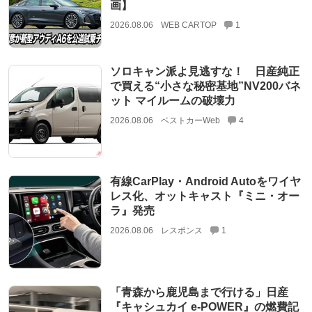
画】
2026.08.06
WEB CARTOP
1
ソロキャン派よ見逃すな！ 日産純正
で買える“小さな秘密基地”NV200バネ
ット マイルームの破壊力
2026.08.06
ベストカーWeb
4
有線CarPlay・Android Autoをワイヤ
レス化、オットキャスト『ミニ・オー
ラ』発売
2026.08.06
レスポンス
1
「青森から鹿児島まで行ける」日産
『キャシュカイ e-POWER』の燃費記