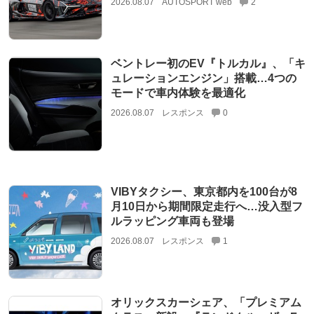
2026.08.07
AUTOSPORT web
2
ベントレー初のEV『トルカル』、「キ
ュレーションエンジン」搭載…4つの
モードで車内体験を最適化
2026.08.07
レスポンス
0
VIBYタクシー、東京都内を100台が8
月10日から期間限定走行へ…没入型フ
ルラッピング車両も登場
2026.08.07
レスポンス
1
オリックスカーシェア、「プレミアム