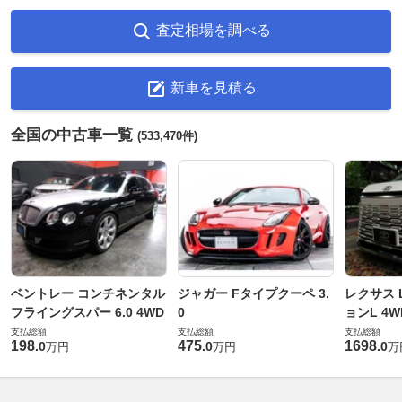
査定相場を調べる
新車を見積る
全国の中古車一覧
(533,470件)
ベントレー コンチネンタル
ジャガー Fタイプクーペ 3.
レクサス L
フライングスパー 6.0 4WD
0
ョンL 4W
支払総額
支払総額
支払総額
198
475
1698
.
0
.
0
.
0
万円
万円
万