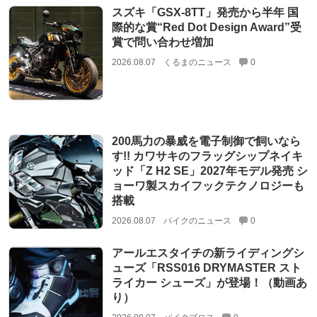
スズキ「GSX-8TT」発売から半年 国
際的な賞“Red Dot Design Award”受
賞で問い合わせ増加
2026.08.07
くるまのニュース
0
200馬力の暴威を電子制御で飼いなら
す!! カワサキのフラッグシップネイキ
ッド「Z H2 SE」2027年モデル発売 シ
ョーワ製スカイフックテクノロジーも
搭載
2026.08.07
バイクのニュース
0
アールエスタイチの新ライディングシ
ューズ「RSS016 DRYMASTER スト
ライカー シューズ」が登場！（動画あ
り）