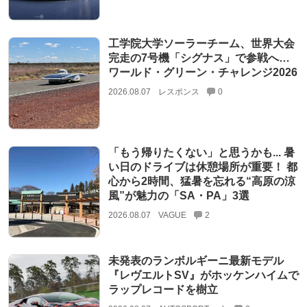
工学院大学ソーラーチーム、世界大会
完走の7号機「シグナス」で参戦へ…
ワールド・グリーン・チャレンジ2026
2026.08.07
レスポンス
0
「もう帰りたくない」と思うかも... 暑
い日のドライブは休憩場所が重要！ 都
心から2時間、猛暑を忘れる“高原の涼
風”が魅力の「SA・PA」3選
2026.08.07
VAGUE
2
未発表のランボルギーニ最新モデル
『レヴエルトSV』がホッケンハイムで
ラップレコードを樹立