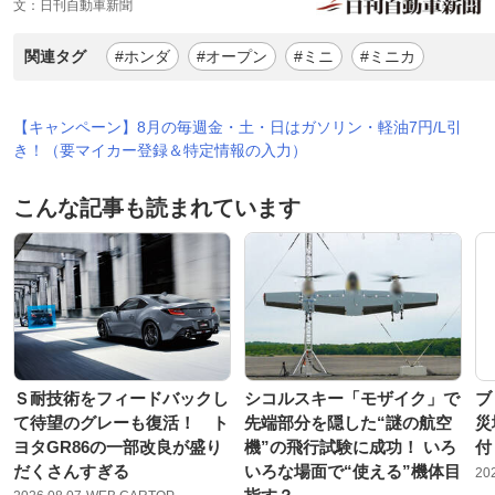
文：日刊自動車新聞
関連タグ
#ホンダ
#オープン
#ミニ
#ミニカ
【キャンペーン】8月の毎週金・土・日はガソリン・軽油7円/L引
き！（要マイカー登録＆特定情報の入力）
こんな記事も読まれています
Ｓ耐技術をフィードバックし
シコルスキー「モザイク」で
ブ
て待望のグレーも復活！ ト
先端部分を隠した“謎の航空
災
ヨタGR86の一部改良が盛り
機”の飛行試験に成功！ いろ
付
だくさんすぎる
いろな場面で“使える”機体目
20