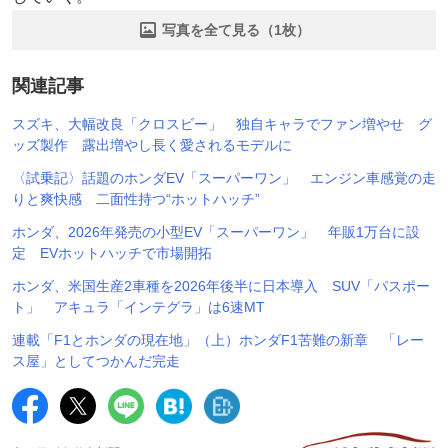
写真を全て見る（1枚）
関連記事
スズキ、大幅改良「クロスビー」 独自キャラでファン増やせ グ
ッズ製作 露出増やし長く愛されるモデルに
〈試乗記〉話題のホンダEV「スーパーワン」 エンジン車感覚の走
りと爽快感 二面性持つ“ホットハッチ”
ホンダ、2026年発売の小型EV「スーパーワン」 年販1万台に設
定 EVホットハッチで市場開拓
ホンダ、米国生産2車種を2026年後半に日本導入 SUV「パスポー
ト」 アキュラ「インテグラ」は6速MT
連載「F1とホンダの現在地」（上）ホンダF1苦難の新章 「レー
ス屋」としてつかんだ完走