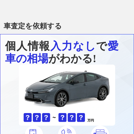
車査定を依頼する
個人情報
入力なし
で
愛
車の相場
がわかる!