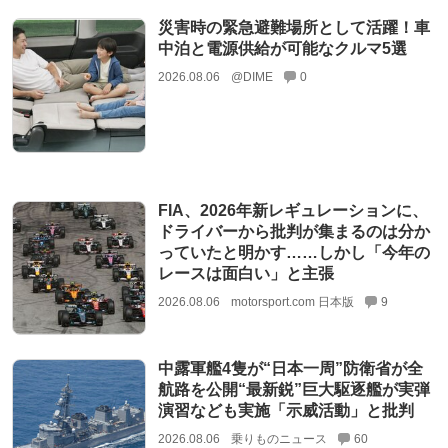
災害時の緊急避難場所として活躍！車
中泊と電源供給が可能なクルマ5選
2026.08.06
@DIME
0
FIA、2026年新レギュレーションに、
ドライバーから批判が集まるのは分か
っていたと明かす……しかし「今年の
レースは面白い」と主張
2026.08.06
motorsport.com 日本版
9
中露軍艦4隻が“日本一周”防衛省が全
航路を公開“最新鋭”巨大駆逐艦が実弾
演習なども実施「示威活動」と批判
2026.08.06
乗りものニュース
60