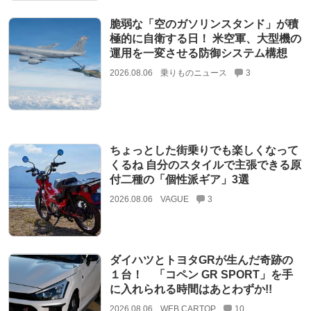
脆弱な「空のガソリンスタンド」が積
極的に自衛する日！ 米空軍、大型機の
運用を一変させる防御システム構想
2026.08.06
乗りものニュース
3
ちょっとした街乗りでも楽しくなって
くるね 自分のスタイルで主張できる原
付二種の「個性派ギア」3選
2026.08.06
VAGUE
3
ダイハツとトヨタGRが生んだ奇跡の
１台！ 「コペン GR SPORT」を手
に入れられる時間はあとわずか!!
2026.08.06
WEB CARTOP
10