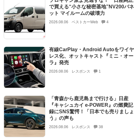
ソロキャン派よ見逃すな！ 日産純正
で買える“小さな秘密基地”NV200バネ
ット マイルームの破壊力
2026.08.06
ベストカーWeb
4
有線CarPlay・Android Autoをワイヤ
レス化、オットキャスト『ミニ・オー
ラ』発売
2026.08.06
レスポンス
1
「青森から鹿児島まで行ける」日産
『キャシュカイ e-POWER』の燃費記
録にSNS驚愕！「日本でも売りましょ
う」の声も
2026.08.06
レスポンス
38