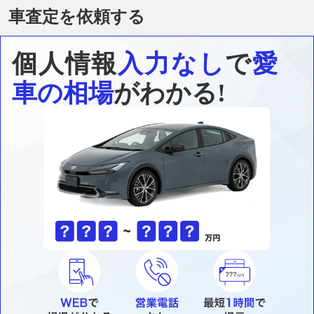
車査定を依頼する
個人情報
入力なし
で
愛
車の相場
がわかる!