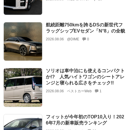
航続距離750kmを誇るDSの新世代フ
ラッグシップEVセダン「N°8」の全貌
2026.08.06
@DIME
0
ソリオは車中泊にも使えるコンパクト
か!? 人気ハイトワゴンのシートアレ
ンジと寝られる広さをチェック!!
2026.08.06
ベストカーWeb
1
フィットが今年初のTOP10入り！202
6年7月の新車販売ランキング