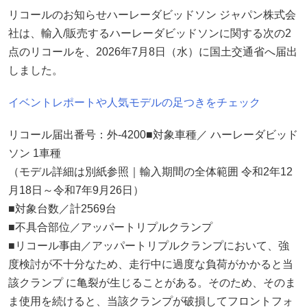
リコールのお知らせハーレーダビッドソン ジャパン株式会
社は、輸入/販売するハーレーダビッドソンに関する次の2
点のリコールを、2026年7月8日（水）に国土交通省へ届出
しました。
イベントレポートや人気モデルの足つきをチェック
リコール届出番号：外-4200■対象車種／ ハーレーダビッド
ソン 1車種
（モデル詳細は別紙参照｜輸入期間の全体範囲 令和2年12
月18日～令和7年9月26日）
■対象台数／計2569台
■不具合部位／アッパートリプルクランプ
■リコール事由／アッパートリプルクランプにおいて、強
度検討が不十分なため、走行中に過度な負荷がかかると当
該クランプ に亀裂が生じることがある。そのため、そのま
ま使用を続けると、当該クランプが破損してフロントフォ