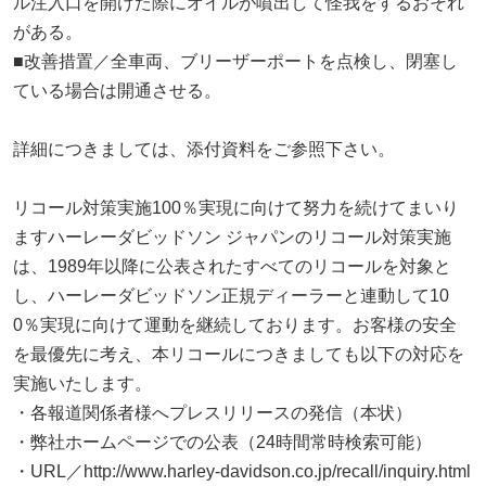
ル注入口を開けた際にオイルが噴出して怪我をするおそれ
がある。
■改善措置／全車両、ブリーザーポートを点検し、閉塞し
ている場合は開通させる。
詳細につきましては、添付資料をご参照下さい。
リコール対策実施100％実現に向けて努力を続けてまいり
ますハーレーダビッドソン ジャパンのリコール対策実施
は、1989年以降に公表されたすべてのリコールを対象と
し、ハーレーダビッドソン正規ディーラーと連動して10
0％実現に向けて運動を継続しております。お客様の安全
を最優先に考え、本リコールにつきましても以下の対応を
実施いたします。
・各報道関係者様へプレスリリースの発信（本状）
・弊社ホームページでの公表（24時間常時検索可能）
・URL／http://www.harley-davidson.co.jp/recall/inquiry.html