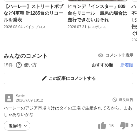
【ハーレー】ストリートボブ
ヒョンデ『インスター』809
ハ
など4車種 計1285台のリコー
台をリコール 最悪の場合は
不
ルを発表
走行できないおそれ
L
告
2026.08.04
バイクブロス
2026.07.31
レスポンス
ぐ
20
みんなのコメント
コメント非表示
15件
使い方
おすすめ順
新着順
この記事にコメントする
Satie
違反報告
2026/7/09 18:12
ハーレーのアジア市場向けはタイの工場で生産されてるから、まあ
しゃあないかな
15
3
返信0件