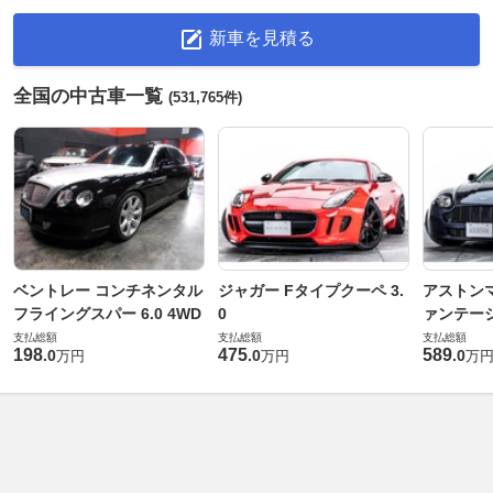
新車を見積る
全国の中古車一覧
(531,765件)
ベントレー コンチネンタル
ジャガー Fタイプクーペ 3.
アストンマ
フライングスパー 6.0 4WD
0
ァンテー
支払総額
支払総額
支払総額
198
475
589
.
0
.
0
.
0
万円
万円
万