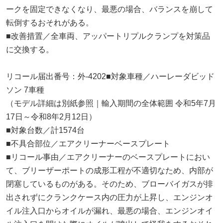
ークを固定できなくなり、最悪の場合、バランスを崩して
転倒するおそれがある。
■改善措置／全車両、アッパートリプルクランプを対策品
に交換する。
リコール届出番号：外-4202■対象車種／ハーレーダビッド
ソン 7車種
（モデル詳細は別紙参照｜輸入期間の全体範囲 令和5年7月
17日～令和8年2月12日）
■対象台数／計1574台
■不具合部位／エアクリーナーベースプレート
■リコール事由／エアクリーナーのベースプレートにおい
て、ブリーザーポートの成形工程が不適切なため、内部が
閉塞しているものがある。そのため、ブローバイガスが排
出されずにクランクケース内の圧力が上昇し、エンジンオ
イル注入口からオイルが漏れ、最悪の場合、エンジンオイ