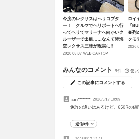
今度のレクサスはヘリコプタ
ロイ
ー！ クルマでヘリポートへ行
『BU
ってヘリでマリーナへ向かいク
並列
ルーザーで出航……なんて陸海
クモデ
空レクサス三昧が現実に!!
2026.
2026.08.07
WEB CARTOP
みんなのコメント
9件
使い
この記事にコメントする
sin********
2026/5/17 10:09
免許の違いはあるけど、650Rの
返信0件
.
2026/5/17 12:21