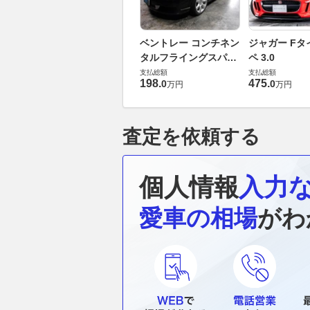
ベントレー コンチネン
ジャガー Fタ
タルフライングスパー
ペ 3.0
6.0 4WD
支払総額
支払総額
198
.
475
.
0
0
万円
万円
査定を依頼する
個人情報
入力
愛車の相場
がわ