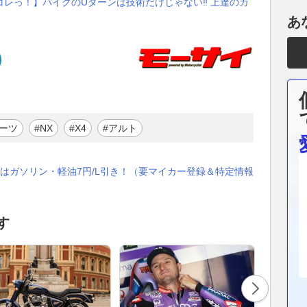
レっ！】バイクのUターンは技術だけじゃない‼ 上達のカ
あ
ーツ
#NX
#X4
#アルト
はガソリン・軽油7円/L引き！（要マイカー登録＆特定情報
す