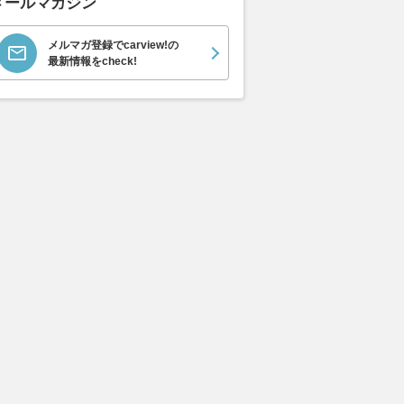
メールマガジン
メルマガ登録でcarview!の
エヴォーラ
ホンダ NSX 3.0
ロールスロイス ゴース
日産 
最新情報をcheck!
ラ
ト ロールスロイス ゴ
ック 
支払総額
898
.
0
万円
ースト(第1世代 / RR4)
支払総額
支払総額
905
.
220
.
1
0
万円