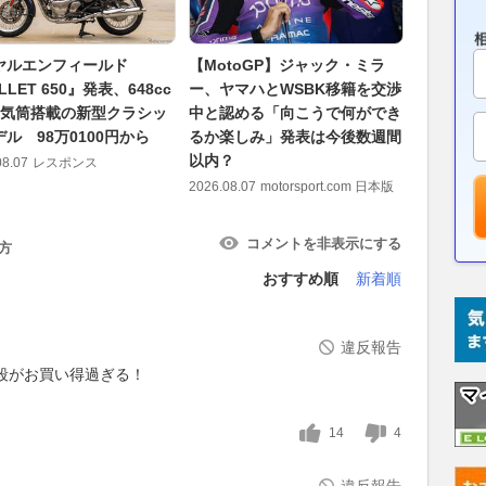
ヤルエンフィールド
【MotoGP】ジャック・ミラ
【動画】2
LLET 650』発表、648cc
ー、ヤマハとWSBK移籍を交渉
の高速道路
2気筒搭載の新型クラシッ
中と認める「向こうで何ができ
予測！専
ル 98万0100円から
るか楽しみ」発表は今後数週間
回避する
以内？
08.07
レスポンス
2026.08.07
2026.08.07
motorsport.com 日本版
コメントを非表示にする
方
おすすめ順
新着順
違反報告
値段がお買い得過ぎる！
14
4
違反報告