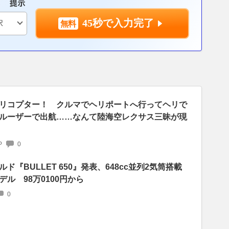
45秒で入力完了
リコプター！ クルマでヘリポートへ行ってヘリで
ルーザーで出航……なんて陸海空レクサス三昧が現
P
0
『BULLET 650』発表、648cc並列2気筒搭載
ル 98万0100円から
0