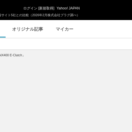
ログイン
[
新規取得
]
Yahoo! JAPAN
サイト5社との比較（2026年2月株式会社プラグ調べ）
オリジナル記事
マイカー
0 E-Clutch」