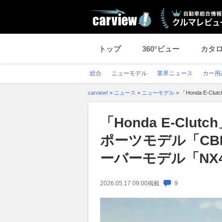
トップ
360°ビュー
カタ
総合
ニューモデル
業界ニュース
カー用
carview!
>
ニュース
>
ニューモデル
>
「Honda E-C
「Honda E-Cl
ポーツモデル「CBR4
ーバーモデル「NX400
2026.05.17 09:00
掲載
9