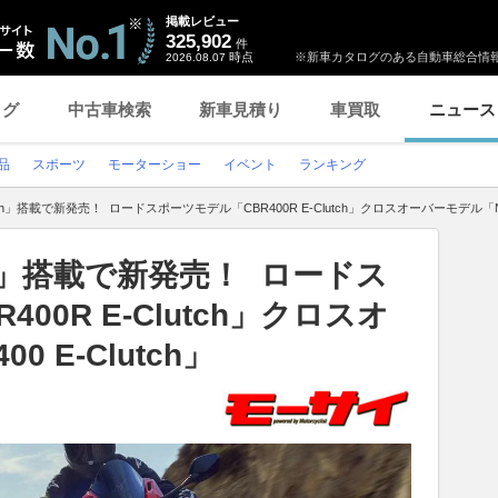
掲載レビュー
325,902
件
時点
※新車カタログのある自動車総合情報
2026.08.07
ログ
中古車検索
新車見積り
車買取
ニュース
品
スポーツ
モーターショー
イベント
ランキング
lutch」搭載で新発売！ ロードスポーツモデル「CBR400R E-Clutch」クロスオーバーモデル「NX40
utch」搭載で新発売！ ロードス
00R E-Clutch」クロスオ
 E-Clutch」