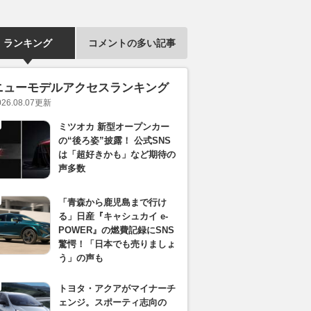
ランキング
コメントの多い記事
ニューモデルアクセスランキング
026.08.07
更新
ミツオカ 新型オープンカー
の“後ろ姿”披露！ 公式SNS
は「超好きかも」など期待の
声多数
「青森から鹿児島まで行け
る」日産『キャシュカイ e-
POWER』の燃費記録にSNS
驚愕！「日本でも売りましょ
う」の声も
トヨタ・アクアがマイナーチ
ェンジ。スポーティ志向の