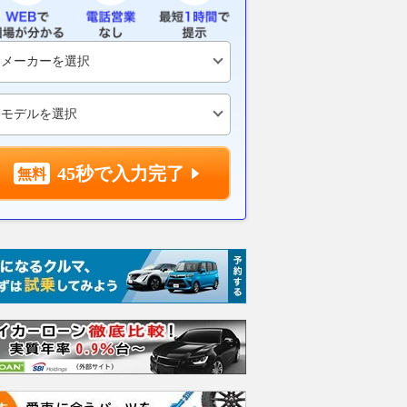
026年お盆・西日本
富士での“28台”抜きで驚かせた
ダイハツ、熊
で最大25kmの渋滞
ThreeBond。小出得意の
援で「ハイゼッ
門家に聞く「激混みを
SUGOでもダークホースに？
車」など車両1
コツ」とは？
「今のコンセプトはそんなにず
2026.08.07
レス
れていないはず」
くるまのニュース
2026.08.07
motorsport.com 日本版
45秒で入力完了