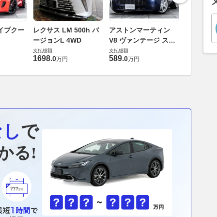
ロータス 
イプクー
レクサス LM 500h バ
アストンマーティン
エヴォー
ージョンL 4WD
V8 ヴァンテージ スポ
支払総額
ーツシフト
支払総額
支払総額
448
.
0
万円
1698
.
589
.
0
0
万円
万円
なし
で
かる!