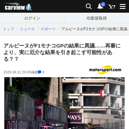
carview!
検索
通知
i
ログイン
ID新規取得
トップ
ニュース
スポーツ
アルピーヌがF1モナコGPの結果に異
アルピーヌがF1モナコGPの結果に異議……再審に
より、実に厄介な結果を引き起こす可能性があ
る？？
2026.06.11 20:45
掲載
8