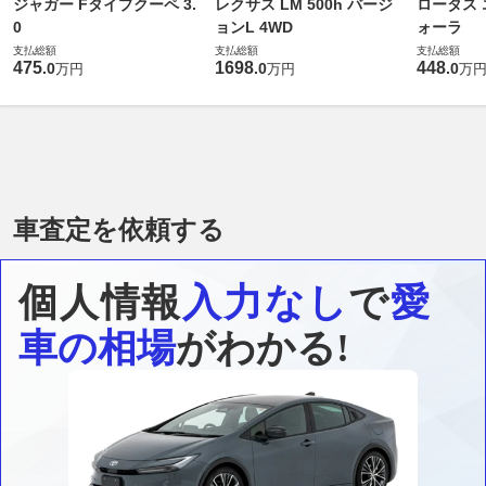
ジャガー Fタイプクーペ 3.
レクサス LM 500h バージ
ロータス 
0
ョンL 4WD
ォーラ
支払総額
支払総額
支払総額
475
1698
448
.
0
.
0
.
0
万円
万円
万
車査定を依頼する
個人情報
入力なし
で
愛
車の相場
がわかる!