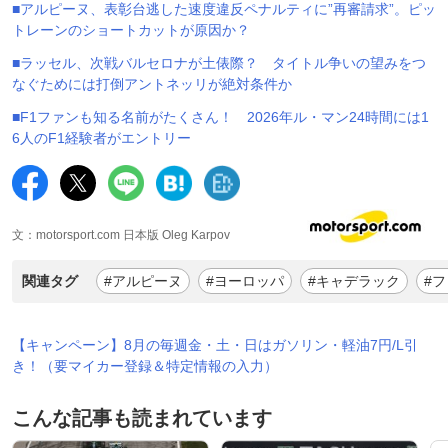
■アルピーヌ、表彰台逃した速度違反ペナルティに”再審請求”。ピッ
トレーンのショートカットが原因か？
■ラッセル、次戦バルセロナが土俵際？ タイトル争いの望みをつ
なぐためには打倒アントネッリが絶対条件か
■F1ファンも知る名前がたくさん！ 2026年ル・マン24時間には1
6人のF1経験者がエントリー
文：motorsport.com 日本版 Oleg Karpov
関連タグ
#アルピーヌ
#ヨーロッパ
#キャデラック
#
【キャンペーン】8月の毎週金・土・日はガソリン・軽油7円/L引
き！（要マイカー登録＆特定情報の入力）
こんな記事も読まれています