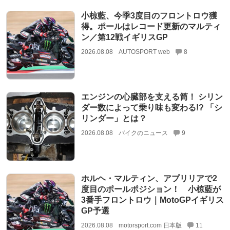
小椋藍、今季3度目のフロントロウ獲
得。ポールはレコード更新のマルティ
ン／第12戦イギリスGP
2026.08.08
AUTOSPORT web
8
エンジンの心臓部を支える筒！ シリン
ダー数によって乗り味も変わる!? 「シ
リンダー」とは？
2026.08.08
バイクのニュース
9
ホルヘ・マルティン、アプリリアで2
度目のポールポジション！ 小椋藍が
3番手フロントロウ｜MotoGPイギリス
GP予選
2026.08.08
motorsport.com 日本版
11