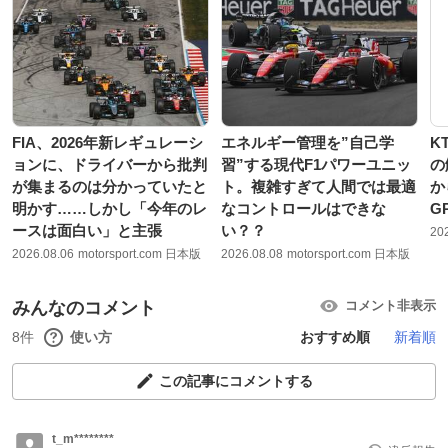
FIA、2026年新レギュレーシ
エネルギー管理を”自己学
K
ョンに、ドライバーから批判
習”する現代F1パワーユニッ
の
が集まるのは分かっていたと
ト。複雑すぎて人間では最適
か
明かす……しかし「今年のレ
なコントロールはできな
G
ースは面白い」と主張
い？？
20
2026.08.06
motorsport.com 日本版
2026.08.08
motorsport.com 日本版
みんなのコメント
コメント非表示
8件
使い方
おすすめ順
新着順
この記事にコメントする
t_m********