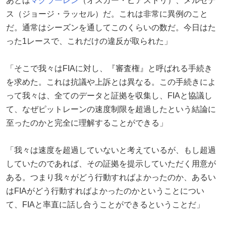
あとは
マクラーレン
（オスカー・ピアストリ）、メルセデ
ス（ジョージ・ラッセル）だ。これは非常に異例のこと
だ。通常はシーズンを通してこのくらいの数だ。今日はた
った1レースで、これだけの違反が取られた」
「そこで我々はFIAに対し、『審査権』と呼ばれる手続き
を求めた。これは抗議や上訴とは異なる。この手続きによ
って我々は、全てのデータと証拠を収集し、FIAと協議し
て、なぜピットレーンの速度制限を超過したという結論に
至ったのかと完全に理解することができる」
「我々は速度を超過していないと考えているが、もし超過
していたのであれば、その証拠を提示していただく用意が
ある。つまり我々がどう行動すればよかったのか、あるい
はFIAがどう行動すればよかったのかということについ
て、FIAと率直に話し合うことができるということだ」