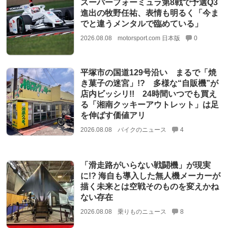
スーパーフォーミュラ第8戦で予選Q3
進出の牧野任祐、表情も明るく「今ま
でと違うメンタルで臨めている」
2026.08.08
motorsport.com 日本版
0
平塚市の国道129号沿い まるで「焼
き菓子の迷宮」!? 多様な“自販機”が
店内ビッシリ!! 24時間いつでも買え
る「湘南クッキーアウトレット」は足
を伸ばす価値アリ
2026.08.08
バイクのニュース
4
「滑走路がいらない戦闘機」が現実
に!? 海自も導入した無人機メーカーが
描く未来とは空戦そのものを変えかね
ない存在
2026.08.08
乗りものニュース
8