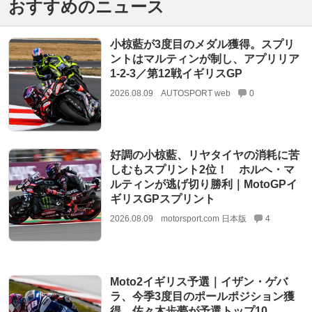
おすすめのニュース
小椋藍が3度目のメダル獲得。スプリ
ントはマルティンが制し、アプリリア
1-2-3／第12戦イギリスGP
2026.08.09
AUTOSPORT web
0
好調の小椋藍、リヤタイヤの消耗に苦
しむもスプリント2位！ ホルヘ・マ
ルティンが逃げ切り勝利｜MotoGPイ
ギリスGPスプリント
2026.08.09
motorsport.com 日本版
4
Moto2イギリス予選｜イザン・ゲバ
ラ、今季3度目のポールポジション獲
得。佐々木歩夢が予選トップ10