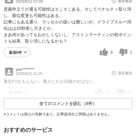
違反報告
2026/6/12 07:09
意義申立てが通る可能性はそこそこある。そしてペナルティ取り消
し、順位変更も可能性はある。
記事にもある通り、ラッセルの扱いは難しいが、ドライブスルー消
化はは20秒差し引きとか。
まあ何があってもおかしくないし、アストンマーティンの初ポイン
トも結果、取り消しになるかも？
6
2
返信0件
yos********
違反報告
2026/6/11 21:25
最近F1おもんない。素人にわか目線のおはなし、
14
18
返信0件
全てのコメントを読む（8件）
※コメントは個人の見解であり、記事提供社と関係はありません。
おすすめのサービス