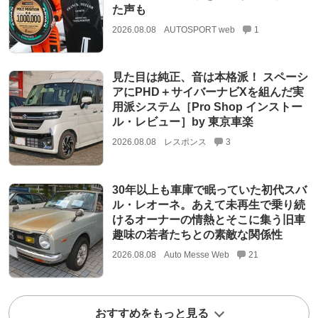
た声も
2026.08.08
AUTOSPORT web
1
見た目は純正、音は本格派！ スペーシ
アにPHD＋サイバーナビXを組んだ実
用派システム［Pro Shop インストー
ル・レビュー］by 東京車楽
2026.08.08
レスポンス
3
30年以上も車庫で眠っていた初代スバ
ル・レオーネ。あえて未再生で乗り続
けるオーナーの情熱とそこに集う旧車
趣味の若者たちとの素敵な関係性
2026.08.08
Auto Messe Web
21
おすすめをもっと見る