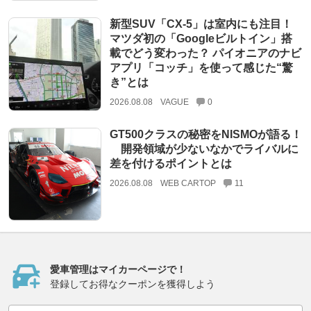
新型SUV「CX-5」は室内にも注目！
マツダ初の「Googleビルトイン」搭
載でどう変わった？ パイオニアのナビ
アプリ「コッチ」を使って感じた“驚
き”とは
2026.08.08
VAGUE
0
GT500クラスの秘密をNISMOが語る！
開発領域が少ないなかでライバルに
差を付けるポイントとは
2026.08.08
WEB CARTOP
11
愛車管理はマイカーページで！
登録してお得なクーポンを獲得しよう