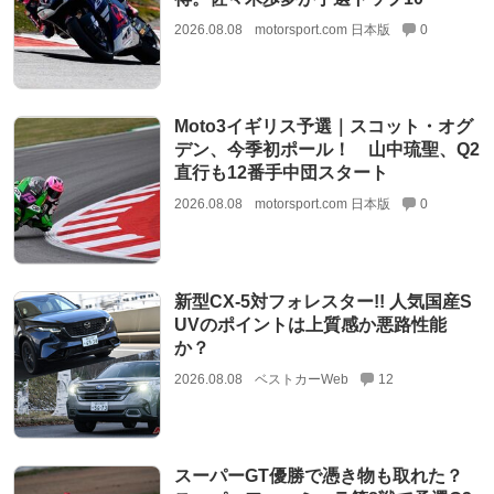
2026.08.08
motorsport.com 日本版
0
Moto3イギリス予選｜スコット・オグ
デン、今季初ポール！ 山中琉聖、Q2
直行も12番手中団スタート
2026.08.08
motorsport.com 日本版
0
新型CX-5対フォレスター!! 人気国産S
UVのポイントは上質感か悪路性能
か？
2026.08.08
ベストカーWeb
12
スーパーGT優勝で憑き物も取れた？