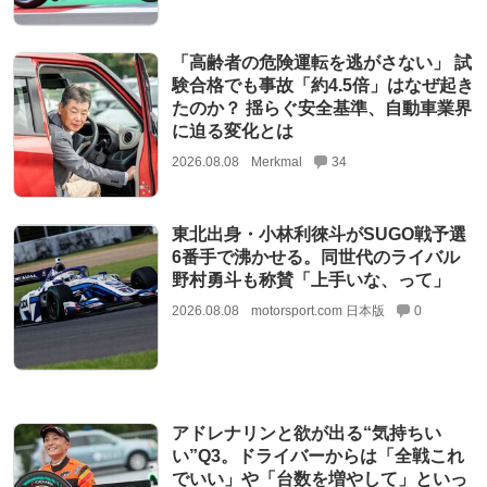
「高齢者の危険運転を逃がさない」 試
験合格でも事故「約4.5倍」はなぜ起き
たのか？ 揺らぐ安全基準、自動車業界
に迫る変化とは
2026.08.08
Merkmal
34
東北出身・小林利徠斗がSUGO戦予選
6番手で沸かせる。同世代のライバル
野村勇斗も称賛「上手いな、って」
2026.08.08
motorsport.com 日本版
0
アドレナリンと欲が出る“気持ちい
い”Q3。ドライバーからは「全戦これ
でいい」や「台数を増やして」といっ