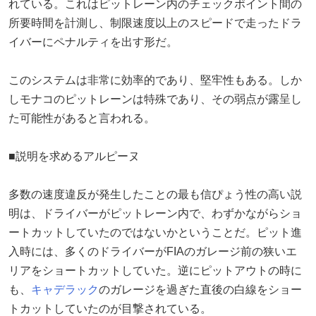
れている。これはピットレーン内のチェックポイント間の
所要時間を計測し、制限速度以上のスピードで走ったドラ
イバーにペナルティを出す形だ。
このシステムは非常に効率的であり、堅牢性もある。しか
しモナコのピットレーンは特殊であり、その弱点が露呈し
た可能性があると言われる。
■説明を求めるアルピーヌ
多数の速度違反が発生したことの最も信ぴょう性の高い説
明は、ドライバーがピットレーン内で、わずかながらショ
ートカットしていたのではないかということだ。ピット進
入時には、多くのドライバーがFIAのガレージ前の狭いエ
リアをショートカットしていた。逆にピットアウトの時に
も、
キャデラック
のガレージを過ぎた直後の白線をショー
トカットしていたのが目撃されている。