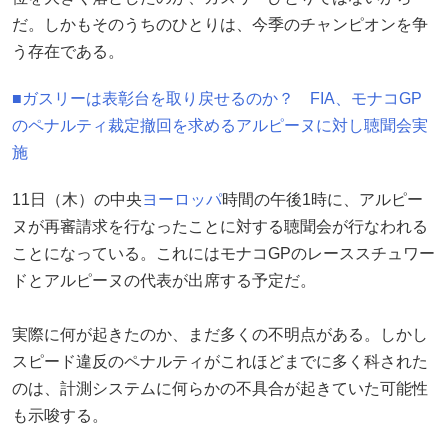
だ。しかもそのうちのひとりは、今季のチャンピオンを争
う存在である。
■ガスリーは表彰台を取り戻せるのか？ FIA、モナコGP
のペナルティ裁定撤回を求めるアルピーヌに対し聴聞会実
施
11日（木）の中央
ヨーロッパ
時間の午後1時に、アルピー
ヌが再審請求を行なったことに対する聴聞会が行なわれる
ことになっている。これにはモナコGPのレーススチュワー
ドとアルピーヌの代表が出席する予定だ。
実際に何が起きたのか、まだ多くの不明点がある。しかし
スピード違反のペナルティがこれほどまでに多く科された
のは、計測システムに何らかの不具合が起きていた可能性
も示唆する。