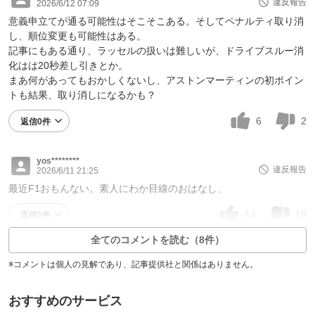
違反報告
2026/6/12 07:09
意義申立てが通る可能性はそこそこある。そしてペナルティ取り消
し、順位変更も可能性はある。
記事にもある通り、ラッセルの扱いは難しいが、ドライブスルー消
化はは20秒差し引きとか。
まあ何があってもおかしくないし、アストンマーティンの初ポイン
トも結果、取り消しになるかも？
6
2
返信0件
yos********
違反報告
2026/6/11 21:25
最近F1おもんない。素人にわか目線のおはなし、
14
18
返信0件
全てのコメントを読む（8件）
※コメントは個人の見解であり、記事提供社と関係はありません。
おすすめのサービス