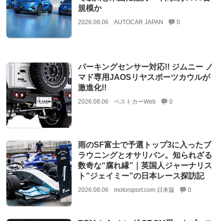
規模か
2026.08.06
AUTOCAR JAPAN
0
パーキングセンサー対応!! ジムニー ノ
マド専用JAOSリヤスポーツカウルが
激進化!!
2026.08.06
ベストカーWeb
0
雨のSF富士で予選トップ3に入ったブ
ラウニングとオサリバン。知られざる
数奇な“腐れ縁”｜英国人ジャーナリス
ト”ジェイミー”の日本レース探訪記
2026.08.06
motorsport.com 日本版
0