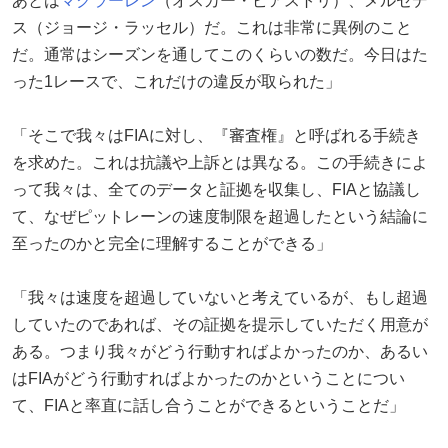
あとは
マクラーレン
（オスカー・ピアストリ）、メルセデ
ス（ジョージ・ラッセル）だ。これは非常に異例のこと
だ。通常はシーズンを通してこのくらいの数だ。今日はた
った1レースで、これだけの違反が取られた」
「そこで我々はFIAに対し、『審査権』と呼ばれる手続き
を求めた。これは抗議や上訴とは異なる。この手続きによ
って我々は、全てのデータと証拠を収集し、FIAと協議し
て、なぜピットレーンの速度制限を超過したという結論に
至ったのかと完全に理解することができる」
「我々は速度を超過していないと考えているが、もし超過
していたのであれば、その証拠を提示していただく用意が
ある。つまり我々がどう行動すればよかったのか、あるい
はFIAがどう行動すればよかったのかということについ
て、FIAと率直に話し合うことができるということだ」