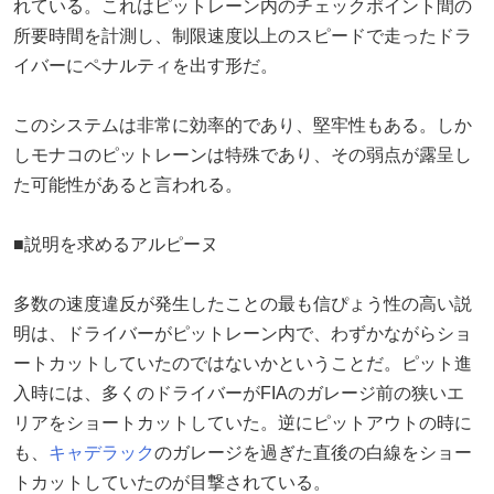
れている。これはピットレーン内のチェックポイント間の
所要時間を計測し、制限速度以上のスピードで走ったドラ
イバーにペナルティを出す形だ。
このシステムは非常に効率的であり、堅牢性もある。しか
しモナコのピットレーンは特殊であり、その弱点が露呈し
た可能性があると言われる。
■説明を求めるアルピーヌ
多数の速度違反が発生したことの最も信ぴょう性の高い説
明は、ドライバーがピットレーン内で、わずかながらショ
ートカットしていたのではないかということだ。ピット進
入時には、多くのドライバーがFIAのガレージ前の狭いエ
リアをショートカットしていた。逆にピットアウトの時に
も、
キャデラック
のガレージを過ぎた直後の白線をショー
トカットしていたのが目撃されている。