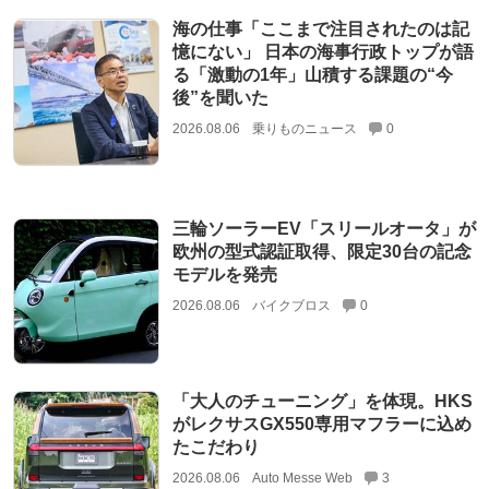
海の仕事「ここまで注目されたのは記
憶にない」 日本の海事行政トップが語
る「激動の1年」山積する課題の“今
後”を聞いた
2026.08.06
乗りものニュース
0
三輪ソーラーEV「スリールオータ」が
欧州の型式認証取得、限定30台の記念
モデルを発売
2026.08.06
バイクブロス
0
「大人のチューニング」を体現。HKS
がレクサスGX550専用マフラーに込め
たこだわり
2026.08.06
Auto Messe Web
3