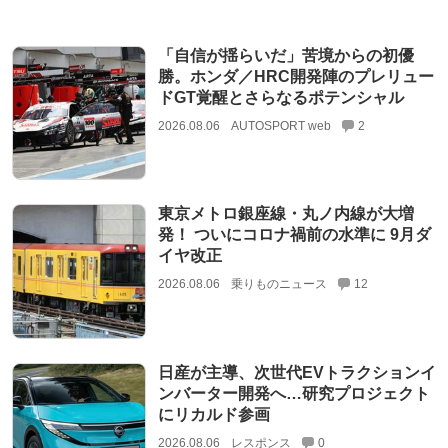
「自信が揺らいだ」苦境からの初優
勝。ホンダ／HRC開発陣のプレリュー
ドGT覚醒とさらなるポテンシャル
2026.08.06
AUTOSPORT web
2
東京メトロ銀座線・丸ノ内線が大増
発！ ついにコロナ禍前の水準に 9月ダ
イヤ改正
2026.08.06
乗りものニュース
12
日産が主導、次世代EVトラクションイ
ンバーター開発へ…研究プロジェクト
にリカルド参画
2026.08.06
レスポンス
0