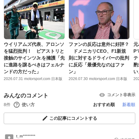
ウイリアムズ代表、アロンソ
ファンの反応は意外に好評？
元
を猛烈批判！ ピアストリと
ドメニカリCEO、F1新規
P
接触のサインツJr.を擁護「先
則に対するドライバーの批判
テ
に進路を譲るべきはフェルナ
に反応「最優先なのはファ
酌
ンドの方だった」
ン」
い
2026.07.31
motorsport.com 日本版
2026.07.30
motorsport.com 日本版
20
みんなのコメント
コメント非表示
8件
使い方
おすすめ順
新着順
この記事にコメントする
t_m********