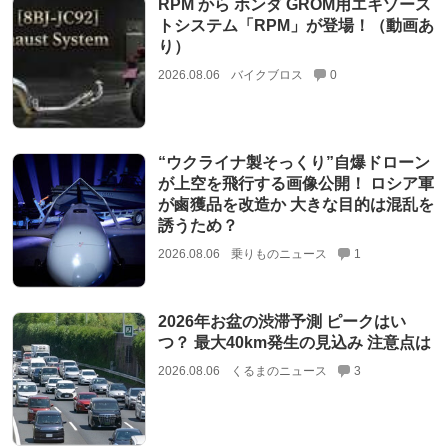
RPM から ホンダ GROM用エキゾース
トシステム「RPM」が登場！（動画あ
り）
2026.08.06
バイクブロス
0
“ウクライナ製そっくり”自爆ドローン
が上空を飛行する画像公開！ ロシア軍
が鹵獲品を改造か 大きな目的は混乱を
誘うため？
2026.08.06
乗りものニュース
1
2026年お盆の渋滞予測 ピークはい
つ？ 最大40km発生の見込み 注意点は
2026.08.06
くるまのニュース
3