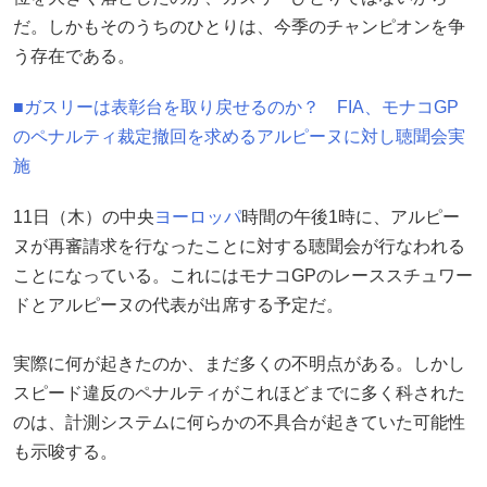
だ。しかもそのうちのひとりは、今季のチャンピオンを争
う存在である。
■ガスリーは表彰台を取り戻せるのか？ FIA、モナコGP
のペナルティ裁定撤回を求めるアルピーヌに対し聴聞会実
施
11日（木）の中央
ヨーロッパ
時間の午後1時に、アルピー
ヌが再審請求を行なったことに対する聴聞会が行なわれる
ことになっている。これにはモナコGPのレーススチュワー
ドとアルピーヌの代表が出席する予定だ。
実際に何が起きたのか、まだ多くの不明点がある。しかし
スピード違反のペナルティがこれほどまでに多く科された
のは、計測システムに何らかの不具合が起きていた可能性
も示唆する。