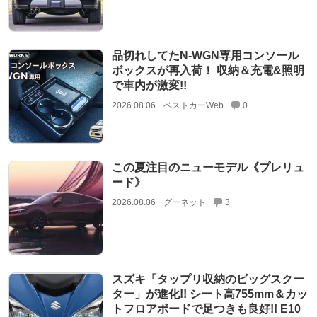
品切れしてたN-WGN専用コンソール
ボックスが再入荷！ 収納＆充電&照明
で車内が激変!!
2026.08.06
ベストカーWeb
0
この夏注目のニューモデル《プレリュ
ード》
2026.08.06
グーネット
3
スズキ「タップリ収納のビッグスクー
ター」が進化!! シート高755mm＆カッ
トフロアボードで足つきも良好!! E10