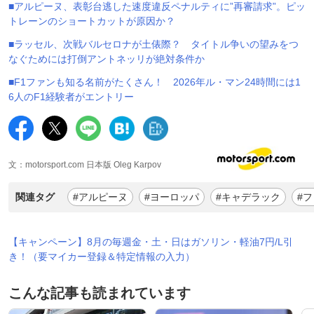
■アルピーヌ、表彰台逃した速度違反ペナルティに”再審請求”。ピッ
トレーンのショートカットが原因か？
■ラッセル、次戦バルセロナが土俵際？ タイトル争いの望みをつ
なぐためには打倒アントネッリが絶対条件か
■F1ファンも知る名前がたくさん！ 2026年ル・マン24時間には1
6人のF1経験者がエントリー
文：motorsport.com 日本版 Oleg Karpov
関連タグ
#アルピーヌ
#ヨーロッパ
#キャデラック
#
【キャンペーン】8月の毎週金・土・日はガソリン・軽油7円/L引
き！（要マイカー登録＆特定情報の入力）
こんな記事も読まれています