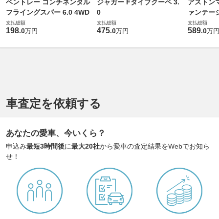
ベントレー コンチネンタル
ジャガー Fタイプクーペ 3.
アストンマ
フライングスパー 6.0 4WD
0
ァンテー
支払総額
支払総額
支払総額
198
475
589
.
0
.
0
.
0
万円
万円
万
車査定を依頼する
あなたの愛車、今いくら？
申込み
最短3時間後
に
最大20社
から愛車の査定結果をWebでお知ら
せ！