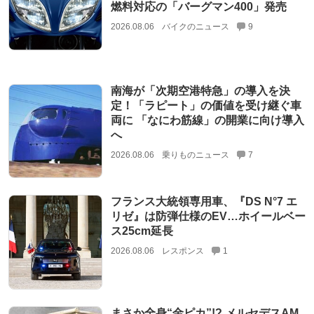
燃料対応の「バーグマン400」発売
2026.08.06
バイクのニュース
9
南海が「次期空港特急」の導入を決
定！「ラピート」の価値を受け継ぐ車
両に 「なにわ筋線」の開業に向け導入
へ
2026.08.06
乗りものニュース
7
フランス大統領専用車、『DS N°7 エ
リゼ』は防弾仕様のEV…ホイールベー
ス25cm延長
2026.08.06
レスポンス
1
まさか全身“金ピカ”!? メルセデスAM