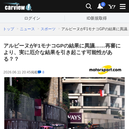
carview!
検索
通知
i
ログイン
ID新規取得
トップ
ニュース
スポーツ
アルピーヌがF1モナコGPの結果に異
アルピーヌがF1モナコGPの結果に異議……再審に
より、実に厄介な結果を引き起こす可能性があ
る？？
2026.06.11 20:45
掲載
8