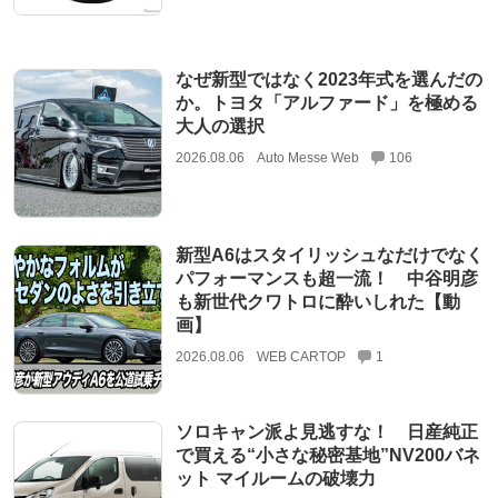
なぜ新型ではなく2023年式を選んだの
か。トヨタ「アルファード」を極める
大人の選択
2026.08.06
Auto Messe Web
106
新型A6はスタイリッシュなだけでなく
パフォーマンスも超一流！ 中谷明彦
も新世代クワトロに酔いしれた【動
画】
2026.08.06
WEB CARTOP
1
ソロキャン派よ見逃すな！ 日産純正
で買える“小さな秘密基地”NV200バネ
ット マイルームの破壊力