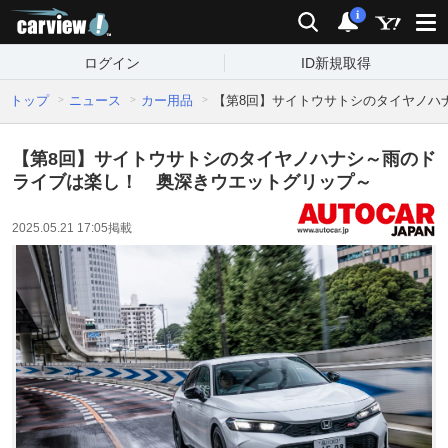
carview!
検索
通知
i
ログイン
ID新規取得
トップ
ニュース
カー用品
【第8回】サイトウサトシのタイヤノハ
【第8回】サイトウサトシのタイヤノハナシ～雨のド
ライブは楽し！ 奥深きウエットグリップ～
2025.05.21 17:05
掲載