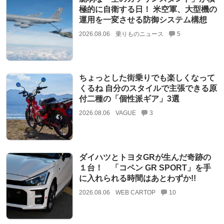
極的に自衛する日！ 米空軍、大型機の
運用を一変させる防御システム構想
2026.08.06
乗りものニュース
5
ちょっとした街乗りでも楽しくなって
くるね 自分のスタイルで主張できる原
付二種の「個性派ギア」3選
2026.08.06
VAGUE
3
ダイハツとトヨタGRが生んだ奇跡の
１台！ 「コペン GR SPORT」を手
に入れられる時間はあとわずか!!
2026.08.06
WEB CARTOP
10