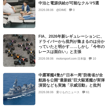
中泊と電源供給が可能なクルマ5選
2026.08.06
@DIME
0
FIA、2026年新レギュレーションに、
ドライバーから批判が集まるのは分か
っていたと明かす……しかし「今年の
レースは面白い」と主張
2026.08.06
motorsport.com 日本版
10
中露軍艦4隻が“日本一周”防衛省が全
航路を公開“最新鋭”巨大駆逐艦が実弾
演習なども実施「示威活動」と批判
2026.08.06
乗りものニュース
61