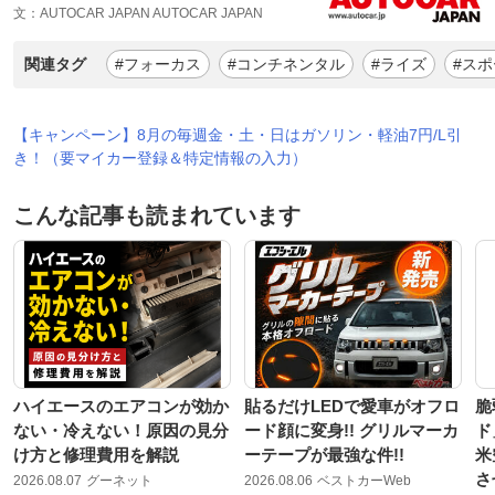
文：AUTOCAR JAPAN AUTOCAR JAPAN
関連タグ
#フォーカス
#コンチネンタル
#ライズ
#ス
【キャンペーン】8月の毎週金・土・日はガソリン・軽油7円/L引
き！（要マイカー登録＆特定情報の入力）
こんな記事も読まれています
ハイエースのエアコンが効か
貼るだけLEDで愛車がオフロ
脆
ない・冷えない！原因の見分
ード顔に変身!! グリルマーカ
ド
け方と修理費用を解説
ーテープが最強な件!!
米
さ
2026.08.07
グーネット
2026.08.06
ベストカーWeb