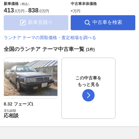
新車価格
中古車本体価格
（税込）
413
838
-
.
0万円
～
.
0万円
万円
新車見積り
中古車を検索
ランチア テーマの買取価格・査定相場を調べる
全国のランチア テーマ中古車一覧
(1件)
この中古車を
もっと見る
8.32 フェーズ1
支払総額
応相談