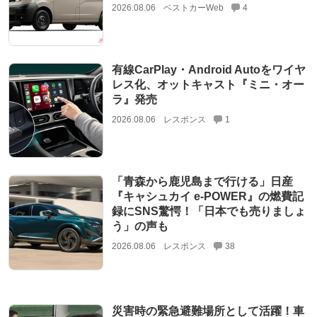
2026.08.06
ベストカーWeb
4
有線CarPlay・Android Autoをワイヤ
レス化、オットキャスト『ミニ・オー
ラ』発売
2026.08.06
レスポンス
1
「青森から鹿児島まで行ける」日産
『キャシュカイ e-POWER』の燃費記
録にSNS驚愕！「日本でも売りましょ
う」の声も
2026.08.06
レスポンス
38
災害時の緊急避難場所として活躍！車