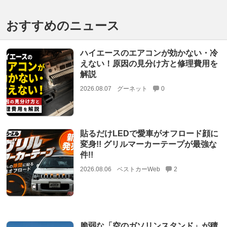
おすすめのニュース
ハイエースのエアコンが効かない・冷
えない！原因の見分け方と修理費用を
解説
2026.08.07
グーネット
0
貼るだけLEDで愛車がオフロード顔に
変身!! グリルマーカーテープが最強な
件!!
2026.08.06
ベストカーWeb
2
脆弱な「空のガソリンスタンド」が積