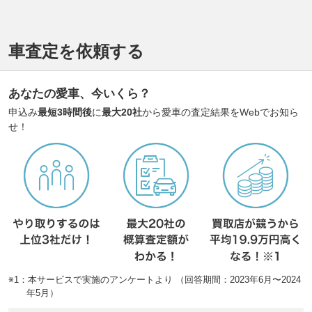
車査定を依頼する
あなたの愛車、今いくら？
申込み
最短3時間後
に
最大20社
から愛車の査定結果をWebでお知ら
せ！
※1：本サービスで実施のアンケートより （回答期間：2023年6月〜2024
年5月）