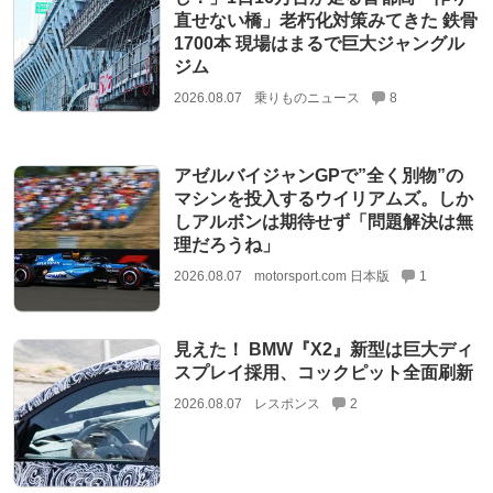
直せない橋」老朽化対策みてきた 鉄骨
1700本 現場はまるで巨大ジャングル
ジム
2026.08.07
乗りものニュース
8
アゼルバイジャンGPで”全く別物”の
マシンを投入するウイリアムズ。しか
しアルボンは期待せず「問題解決は無
理だろうね」
2026.08.07
motorsport.com 日本版
1
見えた！ BMW『X2』新型は巨大ディ
スプレイ採用、コックピット全面刷新
2026.08.07
レスポンス
2