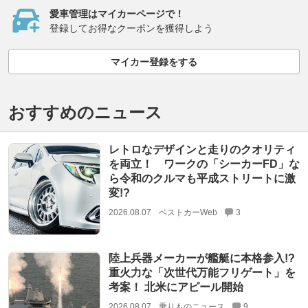
愛車管理はマイカーページで！
登録してお得なクーポンを獲得しよう
マイカー登録をする
おすすめのニュース
レトロなデザインと走りのクオリティ
を両立！ ワークの「シーカーFD」な
ら令和のクルマも平成ストリートに激
変!?
2026.08.07
ベストカーWeb
3
陸上兵器メーカーが艦艇に本格参入!?
重火力な「次世代万能フリゲート」を
考案！ 北米にアピール開始
2026.08.07
乗りものニュース
9