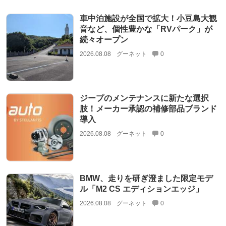
車中泊施設が全国で拡大！小豆島大観
音など、個性豊かな「RVパーク」が
続々オープン
2026.08.08
グーネット
0
ジープのメンテナンスに新たな選択
肢！メーカー承認の補修部品ブランド
導入
2026.08.08
グーネット
0
BMW、走りを研ぎ澄ました限定モデ
ル「M2 CS エディションエッジ」
2026.08.08
グーネット
0