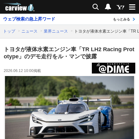
carview!
検索
通知
ウェブ検索の急上昇ワード
もっとみる
トップ
ニュース
業界ニュース
トヨタが液体水素エンジン車「TR LH2
トヨタが液体水素エンジン車「TR LH2 Racing Prot
otype」のデモ走行をル・マンで披露
2026.06.12 10:00
掲載