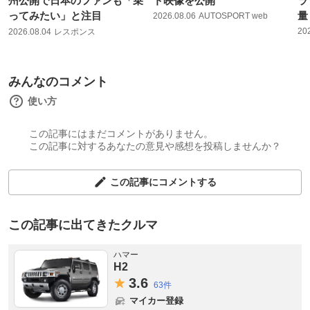
州公開で日本のファンも「乗
ト映像を公開
ラ
ってみたい」と注目
量
2026.08.06
AUTOSPORT web
20
2026.08.04
レスポンス
みんなのコメント
使い方
この記事にはまだコメントがありません。
この記事に対するあなたの意見や感想を投稿しませんか？
この記事にコメントする
この記事に出てきたクルマ
ハマー
H2
3.
6
63件
マイカー登録