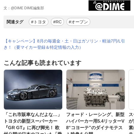
文：@DIME DIME編集部
関連タグ
#トヨタ
#RC
#オープン
【キャンペーン】8月の毎週金・土・日はガソリン・軽油7円/L引
き！（要マイカー登録＆特定情報の入力）
こんな記事も読まれています
「これ市販車なんだよな…」
フォード・レーシング、新型
ス
トヨタの新型スーパーカー
ハイパーカー用5.4リッターV
が
『GR GT』に再び脚光！ 欧
8“コヨーテ”のダイナモテス
素