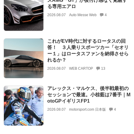
スAMG「GT」が後付け感なく覚醒す
る専用エアロ
2026.08.07
Auto Messe Web
4
これがEV時代に対するロータスの回
答！ ３人乗りスポーツカー「セオリ
ー１」はロータスファンを納得させら
れるか？
2026.08.07
WEB CARTOP
13
アレックス・マルケス、後半戦最初の
セッションで最速。小椋藍は7番手｜M
otoGPイギリスFP1
2026.08.07
motorsport.com 日本版
4