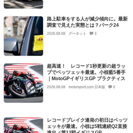
路上駐車をする人が減少傾向に。最新
調査で見えた実態とは？パーク24
2026.08.08
グーネット
3
超高速！ レコード1秒更新の超ラッ
プでベッツェッキ最速。小椋藍5番手
｜MotoGPイギリスGP プラクティス
2026.08.08
motorsport.com 日本版
0
レコードブレイク連発の初日はベッツ
ェッキが最速。小椋は5戦連続Q2直接
進出／第12戦イギリスGP