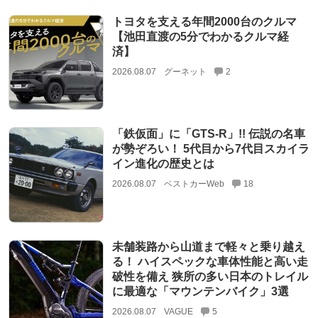
トヨタを支える年間2000台のクルマ
【池田直渡の5分でわかるクルマ経
済】
2026.08.07
グーネット
2
「鉄仮面」に「GTS-R」!! 伝説の名車
が勢ぞろい！ 5代目から7代目スカイラ
イン進化の歴史とは
2026.08.07
ベストカーWeb
18
未舗装路から山道まで軽々と乗り越え
る！ ハイスペックな車体性能と高い走
破性を備え 狭所の多い日本のトレイル
に最適な「マウンテンバイク」3選
2026.08.07
VAGUE
5