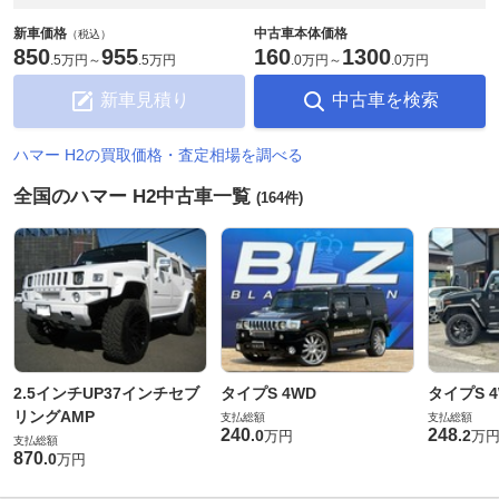
新車価格
中古車本体価格
（税込）
850
955
160
1300
.
5万円
～
.
5万円
.
0万円
～
.
0万円
新車見積り
中古車を検索
ハマー H2の買取価格・査定相場を調べる
全国のハマー H2中古車一覧
(164件)
2.5インチUP37インチセブ
タイプS 4WD
タイプS 
リングAMP
支払総額
支払総額
240
248
.
0
.
2
万円
万
支払総額
870
.
0
万円