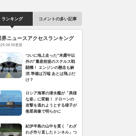
ランキング
コメントの多い記事
業界ニュースアクセスランキング
026.08.06
更新
ついに地上走った“米露中以
外の”量産前提のステルス戦
闘機！ エンジンの懸念も解
消 準備は万端 あとは飛ぶだ
け？
ロシア海軍の潜水艦が「異様
な姿」に変貌！ ドローンの
攻撃を逃れようとする様子が
衛星画像で明らかに
紀伊半島の山中を貫く「わざ
わざ作り直したトンネル」つ