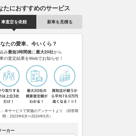
なたにおすすめのサービス
車査定を依頼
新車を見積る
あなたの愛車、今いくら？
込み
最短3時間後
に
最大20社
から
車の査定結果をWebでお知らせ！
1：本サービスで実施のアンケートより （回答期
間：2023年6月〜2024年5月）
メーカー