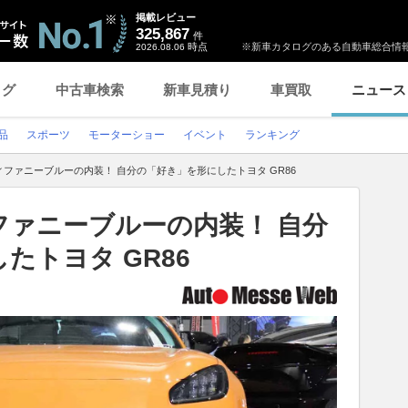
掲載レビュー
325,867
件
時点
※新車カタログのある自動車総合情報
2026.08.06
ログ
中古車検索
新車見積り
車買取
ニュース
品
スポーツ
モーターショー
イベント
ランキング
ファニーブルーの内装！ 自分の「好き」を形にしたトヨタ GR86
ファニーブルーの内装！ 自分
たトヨタ GR86