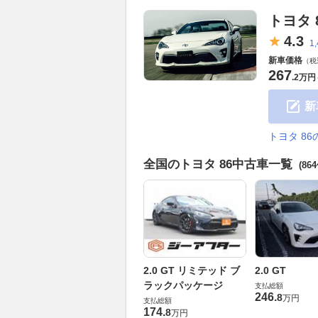
トヨタ 
4.
3
1
新車価格
（税
267
.
2万円
新
トヨタ 8
全国のトヨタ 86中古車一覧
(86
2.0 GT リミテッド ブ
2.0 GT
ラックパッケージ
支払総額
246
.
8
万円
支払総額
174
.
8
万円