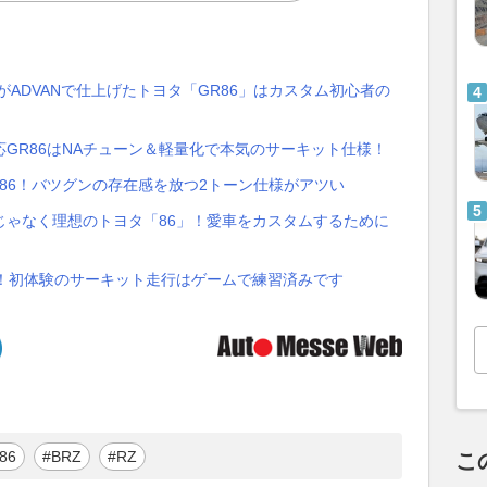
ADVANで仕上げたトヨタ「GR86」はカスタム初心者の
GR86はNAチューン＆軽量化で本気のサーキット仕様！
86！バツグンの存在感を放つ2トーン仕様がアツい
じゃなく理想のトヨタ「86」！愛車をカスタムするために
ー！初体験のサーキット走行はゲームで練習済みです
）
86
#BRZ
#RZ
こ