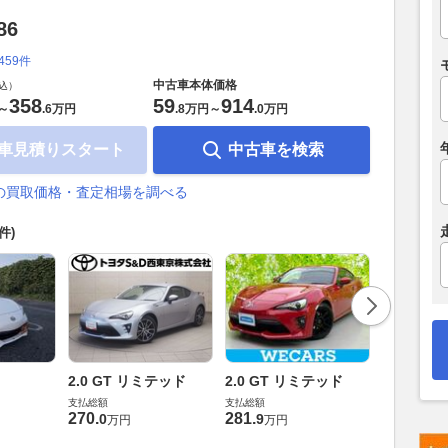
86
,459件
中古車本体価格
込）
358
59
914
～
.
6万円
.
8万円
～
.
0万円
車見積りスタート
中古車を検索
6の買取価格・査定相場を調べる
4件)
2.0 GT
2.0 GT リミテッド
2.0 GT リミテッド
ラックパ
支払総額
支払総額
270
.
281
.
支払総額
0
9
万円
万円
309
.
8
万円