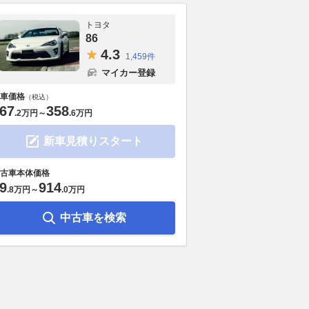
トヨタ
86
4.
3
1,459件
マイカー登録
車価格
（税込）
67
358
.
2万円
～
.
6万円
新車見積りスタート
古車本体価格
9
914
.
8万円
～
.
0万円
とトヨタGRが生んだ
航続距離750kmを誇るDSの新
ソリオは車中
中古車を検索
！ 「コペン GR
世代フラッグシップEVセダン
パクトか!? 
」を手に入れられる時
「N°8」の全貌
のシートアレ
ずか!!
さをチェック!
2026.08.06
@DIME
WEB CARTOP
2026.08.06
ベス