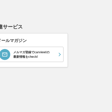
連サービス
メールマガジン
メルマガ登録でcarview!の
最新情報をcheck!