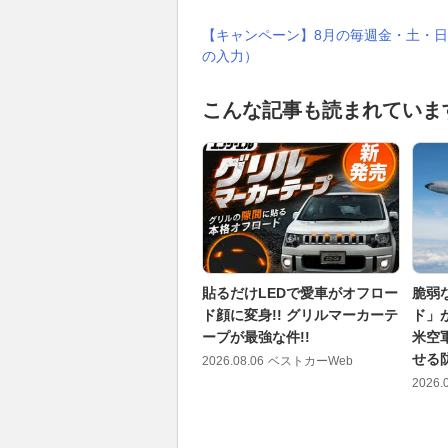
【キャンペーン】8月の毎週金・土・日
の入力）
こんな記事も読まれていま
貼るだけLEDで愛車がオフロー
脆弱
ド顔に変身!! グリルマーカーテ
ド」
ープが最強な件!!
米空
せる
2026.08.06
ベストカーWeb
2026.