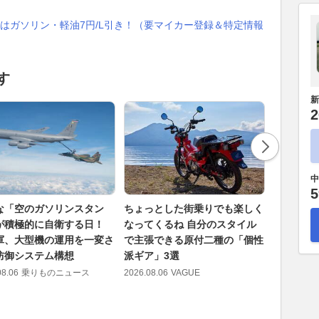
はガソリン・軽油7円/L引き！（要マイカー登録＆特定情報
す
新
2
中
5
な「空のガソリンスタン
ちょっとした街乗りでも楽しく
ダイハツ
が積極的に自衛する日！
なってくるね 自分のスタイル
奇跡の１台
軍、大型機の運用を一変さ
で主張できる原付二種の「個性
SPORT
防御システム構想
派ギア」3選
間はあとわ
08.06
乗りものニュース
2026.08.06
VAGUE
2026.08.06