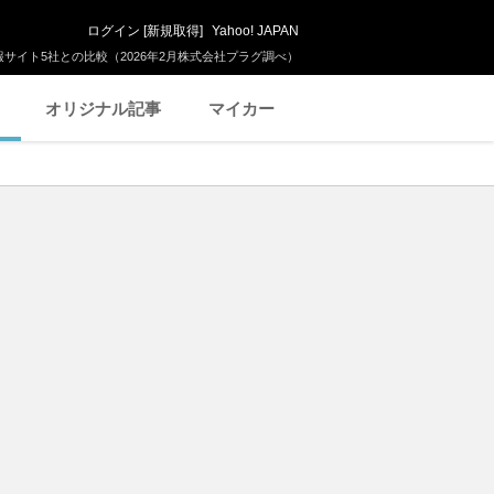
ログイン
[
新規取得
]
Yahoo! JAPAN
サイト5社との比較（2026年2月株式会社プラグ調べ）
オリジナル記事
マイカー