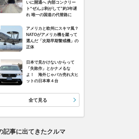
いに開通へ 内部コンクリー
ト“ぜんぶ剥がして”約3年遅
れ 唯一の国道の代替路に
アメリカと欧州にスキマ風？
NATOがアメリカ機を蹴って
選んだ「次期早期警戒機」の
正体
日本で見かけないからって
「失敗作」とかナメるな
よ！ 海外じゃバカ売れ大ヒ
ットの日本車４台
全て見る
の記事に出てきたクルマ