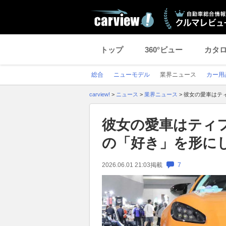
トップ
360°ビュー
カタ
総合
ニューモデル
業界ニュース
カー用
carview!
>
ニュース
>
業界ニュース
>
彼女の愛車はティ
彼女の愛車はティ
の「好き」を形にし
2026.06.01 21:03
掲載
7