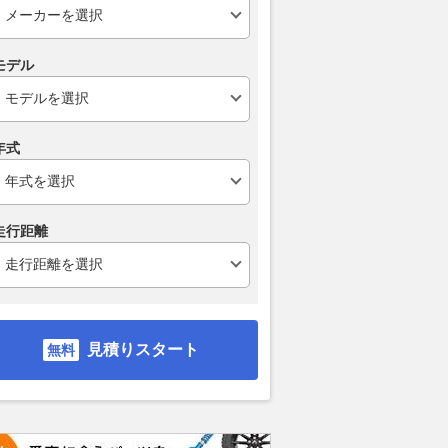
モデル
年式
走行距離
見積りスタート
 リミテッド ブ
2.0 GT リミテッド
2.0 GT リミテッド ブ
2.0 
ッケージ
ラックパッケージ
支払総額
支払総額
238
.
260
.
6
4
万円
支払総額
349
.
2
万円