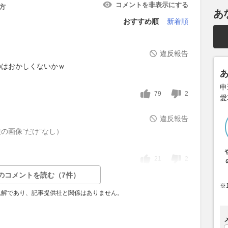
コメントを非表示にする
方
あ
おすすめ順
新着順
違反報告
のはおかしくないかｗ
申
79
2
愛
違反報告
の画像”だけ”なし）
21
2
のコメントを読む（7件）
※
見解であり、記事提供社と関係はありません。