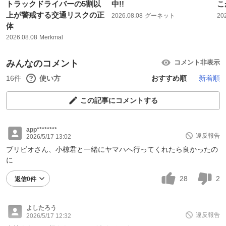
トラックドライバーの5割以
中!!
こ
上が警戒する交通リスクの正
2026.08.08
グーネット
20
体
2026.08.08
Merkmal
みんなのコメント
コメント非表示
16件
使い方
おすすめ順
新着順
この記事にコメントする
app********
違反報告
2026/5/17 13:02
ブリビオさん、小椋君と一緒にヤマハへ行ってくれたら良かったの
に
28
2
返信0件
よしたろう
違反報告
2026/5/17 12:32