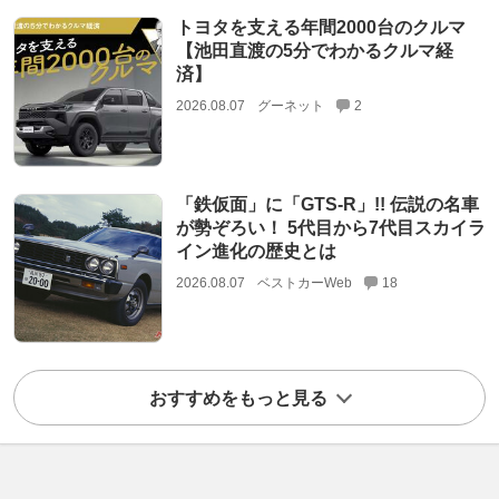
トヨタを支える年間2000台のクルマ
【池田直渡の5分でわかるクルマ経
済】
2026.08.07
グーネット
2
「鉄仮面」に「GTS-R」!! 伝説の名車
が勢ぞろい！ 5代目から7代目スカイラ
イン進化の歴史とは
2026.08.07
ベストカーWeb
18
おすすめをもっと見る