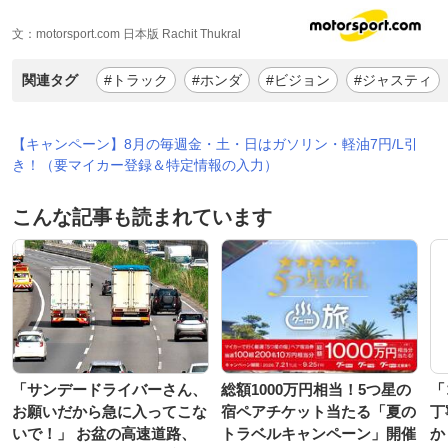
文：motorsport.com 日本版 Rachit Thukral
関連タグ
#トラック
#ホンダ
#ビジョン
#ジャスティ
【キャンペーン】8月の毎週金・土・日はガソリン・軽油7円/L引
き！（要マイカー登録＆特定情報の入力）
こんな記事も読まれています
「サンデードライバーさん、
総額1000万円相当！5つ星の
「
お願いだから急に入ってこな
宿ペアチケット当たる「夏の
丁
いで！」 お盆の高速道路、
トラベルキャンペーン」開催
か