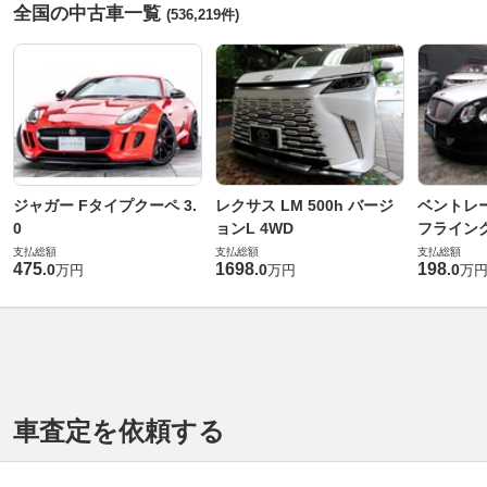
全国の中古車一覧
(536,219件)
ジャガー Fタイプクーペ 3.
レクサス LM 500h バージ
ベントレ
0
ョンL 4WD
フライングス
支払総額
支払総額
支払総額
475
1698
198
.
0
.
0
.
0
万円
万円
万
車査定を依頼する