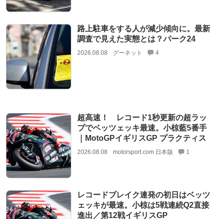
路上駐車をする人が減少傾向に。最新
調査で見えた実態とは？パーク24
2026.08.08
グーネット
4
超高速！ レコード1秒更新の超ラッ
プでベッツェッキ最速。小椋藍5番手
｜MotoGPイギリスGP プラクティス
2026.08.08
motorsport.com 日本版
1
レコードブレイク連発の初日はベッツ
ェッキが最速。小椋は5戦連続Q2直接
進出／第12戦イギリスGP