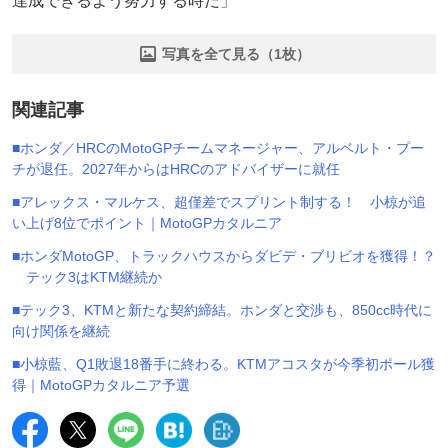
達成できるよう努力する時だ」
写真を全て見る（1枚）
関連記事
■ホンダ／HRCのMotoGPチームマネージャー、アルベルト・プー
チが退任。2027年からはHRCのアドバイザーに就任
■アレックス・マルケス、超僅差でスプリント制する！ 小椋が追
い上げ8位でポイント｜MotoGPカタルニア
■ホンダMotoGP、トラックハウスからダビデ・ブリビオを獲得！？
テック3はKTM継続か
■テック3、KTMと新たな契約締結。ホンダと交渉も、850cc時代に
向け関係を継続
■小椋藍、Q1敗退18番手に終わる。KTMアコスタが今季初ポール獲
得｜MotoGPカタルニア予選