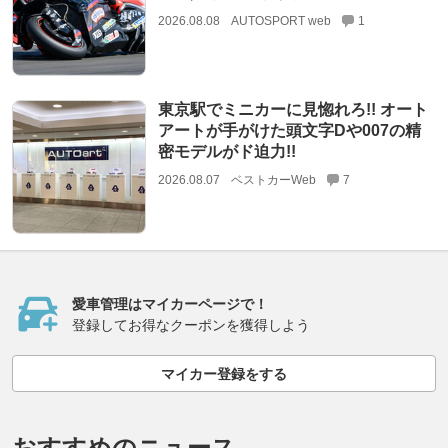
2026.08.08
AUTOSPORT web
1
東京駅でミニカーに見惚れろ!! オート
アートが手がけた頭文字Dや007の精
密モデルがド迫力!!
2026.08.07
ベストカーWeb
7
愛車管理はマイカーページで！
登録してお得なクーポンを獲得しよう
マイカー登録をする
おすすめのニュース