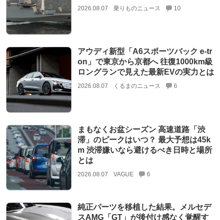
2026.08.07
乗りものニュース
10
アウディ新型「A6スポーツバック e-tr
on」で東京から京都へ 往復1000km級
ロングランで見えた最新EVの実力とは
2026.08.07
くるまのニュース
6
まもなくお盆シーズン 高速道路「渋
滞」のピークはいつ？ 最大予想は45k
m 渋滞嫌いなら避けるべき日時と場所
とは
2026.08.07
VAGUE
6
純正パーツを移植した結果。メルセデ
スAMG「GT」が後付け感なく覚醒す