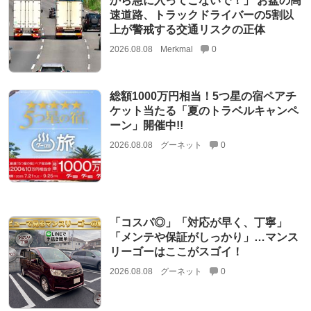
から急に入ってこないで！」 お盆の高
速道路、トラックドライバーの5割以
上が警戒する交通リスクの正体
2026.08.08
Merkmal
0
総額1000万円相当！5つ星の宿ペアチ
ケット当たる「夏のトラベルキャンペ
ーン」開催中!!
2026.08.08
グーネット
0
「コスパ◎」「対応が早く、丁寧」
「メンテや保証がしっかり」…マンス
リーゴーはここがスゴイ！
2026.08.08
グーネット
0