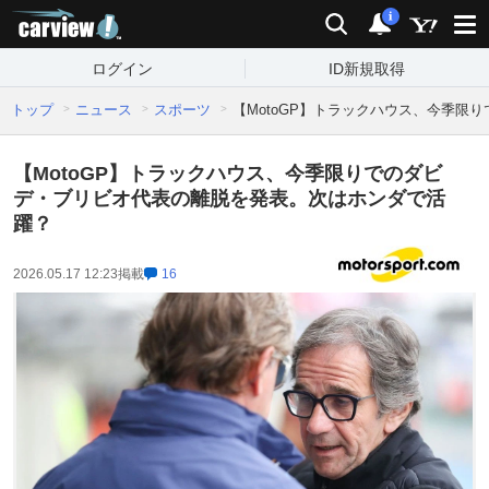
carview!
検索
通知
i
ログイン
ID新規取得
トップ
ニュース
スポーツ
【MotoGP】トラックハウス、今季
【MotoGP】トラックハウス、今季限りでのダビ
デ・ブリビオ代表の離脱を発表。次はホンダで活
躍？
2026.05.17 12:23
掲載
16