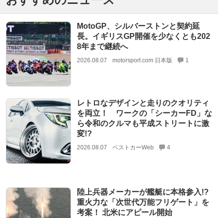
MotoGP、シルバーストンと契約延
長。イギリスGP開催を少なくとも202
8年まで継続へ
2026.08.07
motorsport.com 日本版
1
レトロなデザインと走りのクオリティ
を両立！ ワークの「シーカーFD」な
ら令和のクルマも平成ストリートに激
変!?
2026.08.07
ベストカーWeb
4
陸上兵器メーカーが艦艇に本格参入!?
重火力な「次世代万能フリゲート」を
考案！ 北米にアピール開始