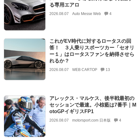
る専用エアロ
2026.08.07
Auto Messe Web
4
これがEV時代に対するロータスの回
答！ ３人乗りスポーツカー「セオリ
ー１」はロータスファンを納得させら
れるか？
2026.08.07
WEB CARTOP
13
アレックス・マルケス、後半戦最初の
セッションで最速。小椋藍は7番手｜M
otoGPイギリスFP1
2026.08.07
motorsport.com 日本版
4