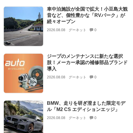
車中泊施設が全国で拡大！小豆島大観
音など、個性豊かな「RVパーク」が
続々オープン
2026.08.08
グーネット
0
ジープのメンテナンスに新たな選択
肢！メーカー承認の補修部品ブランド
導入
2026.08.08
グーネット
0
BMW、走りを研ぎ澄ました限定モデ
ル「M2 CS エディションエッジ」
2026.08.08
グーネット
0