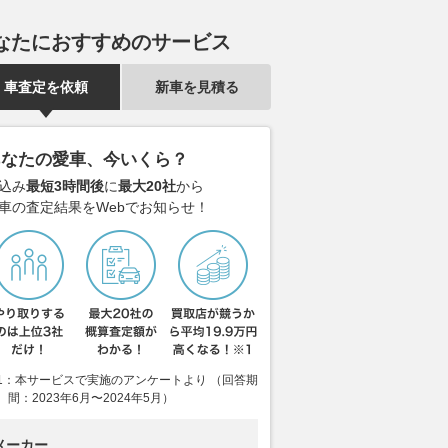
ド、納車時期
ベストカーWeb
2026.08.05
くるまのニュース
ック
なたにおすすめのサービス
2026.08.06
AUT
車査定を依頼
新車を見積る
あなたの愛車、今いくら？
込み
最短3時間後
に
最大20社
から
車の査定結果をWebでお知らせ！
1：本サービスで実施のアンケートより （回答期
間：2023年6月〜2024年5月）
メーカー