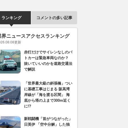
ランキング
コメントの多い記事
業界ニュースアクセスランキング
026.08.08
更新
赤灯だけでサイレンなしのパ
トカーは緊急車両なのか？
抜いていいのかを道路交通法
で解説
「世界最大級の斜張橋」つい
に基礎工事はじまる 阪高湾
岸線が「海を渡る区間」 海
底から塔の上まで300m近く
に!?
新戦闘機「首がつながった」
日英伊 「空中分解」した独