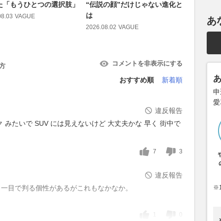
た「もうひとつの選択肢」
“伝説の顔”だけじゃない進化と
2026.08.06
は
08.03
VAGUE
あ
2026.08.02
VAGUE
コメントを非表示にする
方
おすすめ順
新着順
申
愛
違反報告
みたいで SUV には見えないけど 大丈夫かな 早く 街中で
7
3
違反報告
も一目で判る個性があるがこれもなかなか。
※
1
0