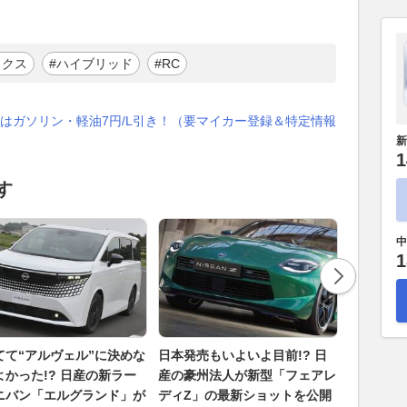
ックス
#ハイブリッド
#RC
はガソリン・軽油7円/L引き！（要マイカー登録＆特定情報
新
1
す
中
1
てて“アルヴェル”に決めな
日本発売もいよいよ目前!? 日
大きく高
よかった!? 日産の新ラー
産の豪州法人が新型「フェアレ
た!? 
ニバン「エルグランド」が
ディZ」の最新ショットを公開
ズ、価格