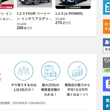
1.2 X (e
トーン イン
1.2 X FOUR ツートー
1.2 X (e-POWER)
支払総額
ション
ン インテリアエディシ
支払総額
278
.
7
万円
270
.
2
万円
ョン(e-POWER) 4WD
支払総額
289
.
6
万円
ら
！
期間：2023年6月〜2024年5月）