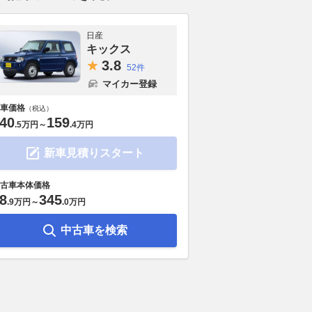
日産
キックス
3.
8
52件
マイカー登録
車価格
（税込）
40
159
.
5万円
～
.
4万円
新車見積りスタート
古車本体価格
8
345
.
9万円
～
.
0万円
中古車を検索
くなって何が変わっ
日産「新型キックス」売れ行き
新型コンパクト
日産新旧キックスをサイ
好調 「発売から約1か月」最新
クス』初期受
、装備で比較
情報をメーカーに聞いた
万1000台突