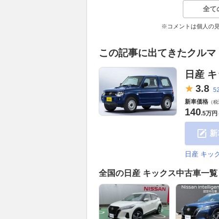
全て
※コメントは個人の
この記事に出てきたクルマ
日産 
3.
8
5
新車価格
（税
140
.
5万円
新
日産 キッ
全国の日産 キックス中古車一