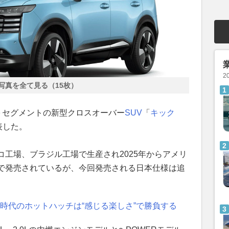
2
写真を全て見る（15枚）
、B＋セグメントの新型クロスオーバー
SUV
「
キック
表した。
工場、ブラジル工場で生産され2025年からアメリ
で発売されているが、今回発売される日本仕様は追
EV時代のホットハッチは“感じる楽しさ”で勝負する