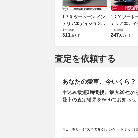
1.2 X ツートーン イン
1.2 X ツー
テリアエディション
テリアエディ
(e-POWER)
(e-POWER)
支払総額
支払総額
311
.
247
.
6
0
万円
万円
査定を依頼する
あなたの愛車、今いくら？
申込み
最短3時間後
に
最大20社
か
愛車の査定結果をWebでお知らせ
※1：本サービスで実施のアンケートより （回答