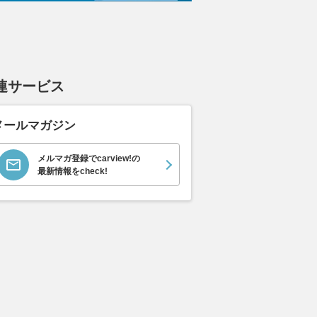
連サービス
メールマガジン
メルマガ登録でcarview!の
最新情報をcheck!