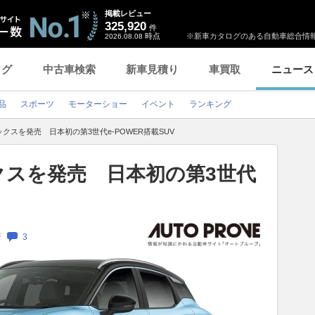
掲載レビュー
325,920
件
時点
※新車カタログのある自動車総合情報
2026.08.08
ログ
中古車検索
新車見積り
車買取
ニュース
品
スポーツ
モーターショー
イベント
ランキング
クスを発売 日本初の第3世代e-POWER搭載SUV
クスを発売 日本初の第3世代
新
3