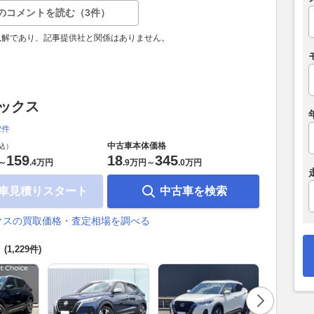
のコメントを読む（3件）
見解であり、記事提供社と関係はありません。
キックス
2件
中古車本体価格
込）
159
18
345
～
.
4万円
.
9万円
～
.
0万円
車見積りスタート
中古車を検索
クスの買取価格・査定相場を調べる
覧
(1,229件)