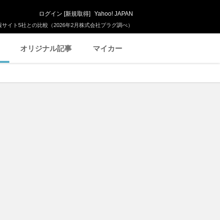
ログイン
[
新規取得
]
Yahoo! JAPAN
サイト5社との比較（2026年2月株式会社プラグ調べ）
オリジナル記事
マイカー