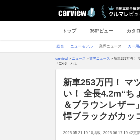
トップ
360°ビュー
カタ
総合
ニューモデル
業界ニュース
カー用
carview!
>
ニュース
>
業界ニュース
>
新車253万円！
「CX-3」とは
新車253万円！ 
い！ 全長4.2m“
＆ブラウンレザー
悍ブラックがカッコ
2025.05.21 19:10
掲載
2025.06.17 19:42
更