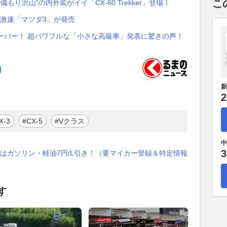
こ
り沢山”の内外装がイイ「CX-60 Trekker」登場！
載の激速「マツダ3」が発売
オーバー！ 超パワフルな「小さな高級車」発表に驚きの声！
新
2
X-3
#CX-5
#Vクラス
中
3
はガソリン・軽油7円/L引き！（要マイカー登録＆特定情報
す