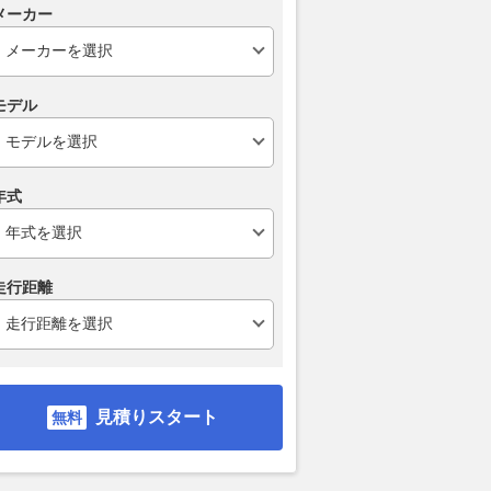
メーカー
モデル
年式
走行距離
見積りスタート