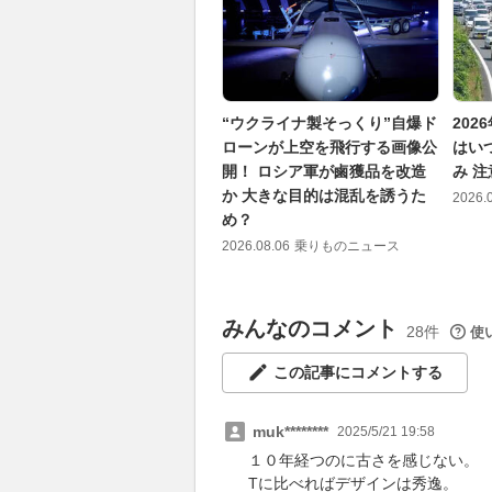
“ウクライナ製そっくり”自爆ド
202
ローンが上空を飛行する画像公
はい
開！ ロシア軍が鹵獲品を改造
み 
か 大きな目的は混乱を誘うた
2026.
め？
2026.08.06
乗りものニュース
みんなのコメント
28件
使
この記事にコメントする
muk********
2025/5/21 19:58
１０年経つのに古さを感じない。
Tに比べればデザインは秀逸。