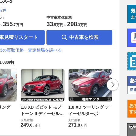
X-3
92件
中古車本体価格
込）
355
33
298
～
.
7万円
.
5万円
～
.
3万円
車見積りスタート
中古車を検索
X-3の買取価格・査定相場を調べる
1,080件)
1.8 XD
ーリング
1.8 XD ビビッド モノ
1.8 XD ツーリング デ
ィーゼル
トーン II ディーゼルタ
ィーゼルターボ
支払総額
ーボ
支払総額
支払総額
271
.
9
万円
249
.
271
.
0
8
万円
万円