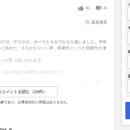
91
41
違反報告
ロクロ、ヤリクロ、オーラと４台でかなり迷いました。半年
０に決めた。３もかなりいい車。静粛性というか遮断性が凄
インが昔っぽいのもある、
。
見た目や内装と静粛性が決め手でした。
45
25
のコメントを読む（28件）
見解であり、記事提供社と関係はありません。