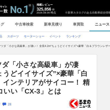
掲載レビュー
325,856
件
時点
※新車カタログのある自動車総合情報
2026.08.06
ログ
中古車検索
新車見積り
車買取
ニュース
品
スポーツ
モーターショー
イベント
ランキング
 マツダ「小さな高級車」が凄い！ 全長4.2m“ちょうどイイサイズ”×豪華「白＆ブラウンレ
マツダ「小さな高級車」が凄
ちょうどイイサイズ”×豪華「白
」インテリアがサイコー！ 精
いい「CX-3」とは
新
28