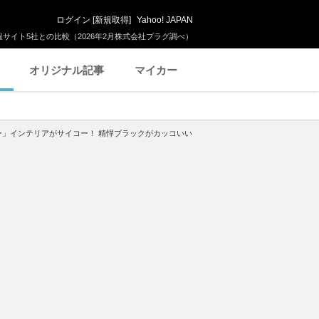
ログイン
[
新規取得
]
Yahoo! JAPAN
サイト5社との比較（2026年2月株式会社プラグ調べ）
オリジナル記事
マイカー
ザー」インテリアがサイコー！ 精悍ブラックがカッコいい