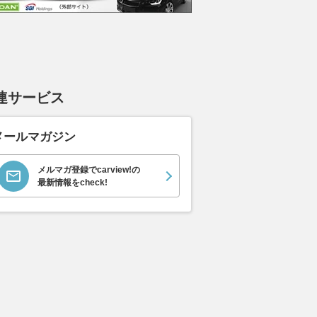
連サービス
メールマガジン
メルマガ登録でcarview!の
最新情報をcheck!