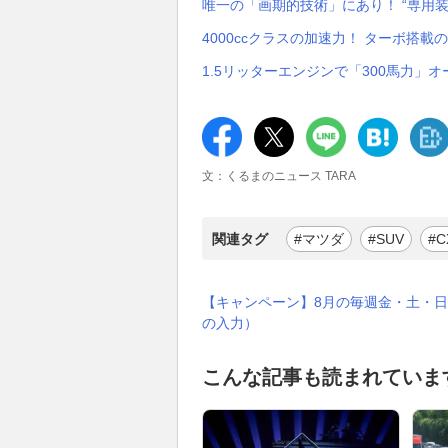
唯一の「画期的技術」にあり！ “専用装備も
4000ccクラスの加速力！ ターボ搭
1.5リッターエンジンで「300馬力」
文：くるまのニュース TARA
関連タグ
#マツダ
#SUV
#C
【キャンペーン】8月の毎週金・土・日
の入力）
こんな記事も読まれていま