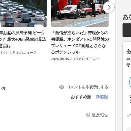
あ
6年お盆の渋滞予測 ピーク
「自信が揺らいだ」苦境からの
東京メト
つ？ 最大40km発生の見込
初優勝。ホンダ／HRC開発陣の
大増発！
注意点は
プレリュードGT覚醒とさらな
水準に 9
るポテンシャル
08.06
くるまのニュース
2026.08.06
申
2026.08.06
AUTOSPORT web
愛
コメントを非表示にする
い方
おすすめ順
新着順
違反報告
※