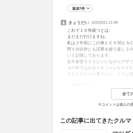
返信7件
きょうだい
2025/5/21 21:09
これで１０年経つとは。
まだまだ行けますね。
私は２年前にこの車とＣＸ30とカ
間４台以外にも試乗を繰り返し３
いと記憶しております。
近年新型ＳＵＶといいながらデザ
その中ではかなりオシャレなＣＸ3
カロクロもいい車でした。３０は
返信1件
全て
※コメントは個人の
この記事に出てきたクルマ