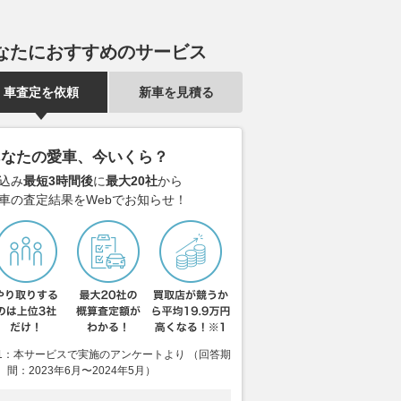
なたにおすすめのサービス
車査定を依頼
新車を見積る
ロ銀座線・丸ノ内線が
日産が主導、次世代EVトラク
三菱、今秋公
 ついにコロナ禍前の
ションインバーター開発へ…研
ロ」ティザー
月ダイヤ改正
究プロジェクトにリカルド参画
技術「S-AW
あなたの愛車、今いくら？
能を強化
乗りものニュース
2026.08.06
レスポンス
込み
最短3時間後
に
最大20社
から
2026.08.06
くる
車の査定結果をWebでお知らせ！
1：本サービスで実施のアンケートより （回答期
間：2023年6月〜2024年5月）