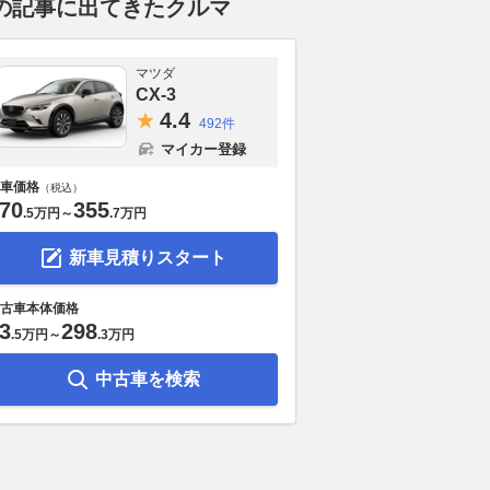
の記事に出てきたクルマ
マツダ
CX-3
4.
4
492件
マイカー登録
車価格
（税込）
70
355
.
5万円
～
.
7万円
新車見積りスタート
古車本体価格
3
298
.
5万円
～
.
3万円
中古車を検索