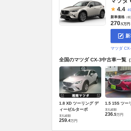
マツダ C
4.
4
4
新車価格
（税
270
.
5万円
新
マツダ C
全国のマツダ CX-3中古車一覧
(
1.8 XD ツーリング デ
1.5 15S ツ
ィーゼルターボ
支払総額
236
.
5
万円
支払総額
259
.
4
万円