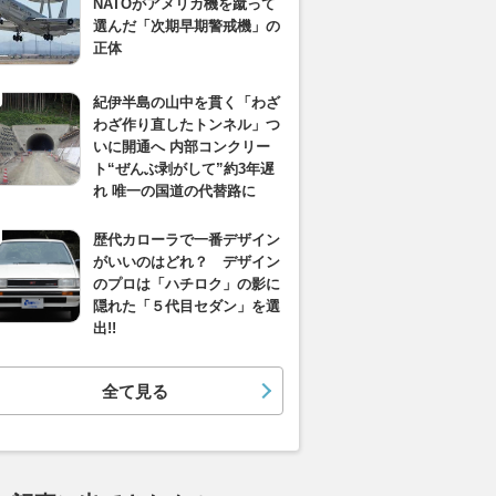
NATOがアメリカ機を蹴って
選んだ「次期早期警戒機」の
正体
紀伊半島の山中を貫く「わざ
わざ作り直したトンネル」つ
いに開通へ 内部コンクリー
ト“ぜんぶ剥がして”約3年遅
れ 唯一の国道の代替路に
歴代カローラで一番デザイン
がいいのはどれ？ デザイン
のプロは「ハチロク」の影に
隠れた「５代目セダン」を選
出!!
全て見る