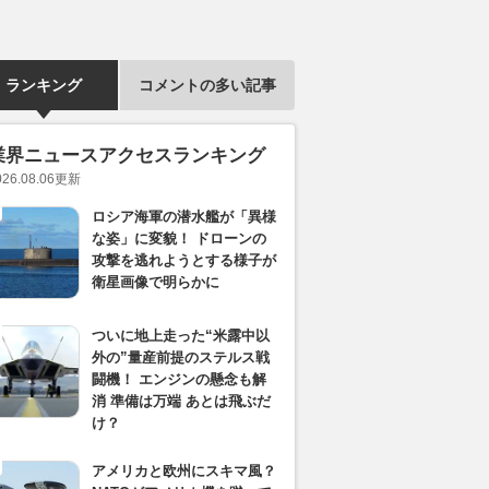
ランキング
コメントの多い記事
業界ニュースアクセスランキング
026.08.06
更新
ロシア海軍の潜水艦が「異様
な姿」に変貌！ ドローンの
攻撃を逃れようとする様子が
衛星画像で明らかに
ついに地上走った“米露中以
外の”量産前提のステルス戦
闘機！ エンジンの懸念も解
消 準備は万端 あとは飛ぶだ
け？
アメリカと欧州にスキマ風？