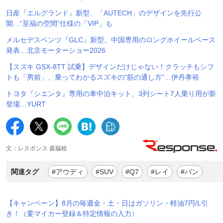
日産『エルグランド』新型、「AUTECH」のデザインを先行公
開…“至福の空間”仕様の「VIP」も
メルセデスベンツ『GLC』新型、中国専用のロングホイールベース
発表…北京モーターショー2026
【スズキ GSX-8TT 試乗】デザインだけじゃない！クラッチもシフ
トも「男前」、乗ってわかるスズキの“筋の通し方”…伊丹孝裕
トヨタ『シエンタ』専用の車中泊キット、3列シート7人乗り用が新
登場…YURT
文：レスポンス 森脇稔
関連タグ
#アウディ
#SUV
#Q7
#レイ
#バン
【キャンペーン】8月の毎週金・土・日はガソリン・軽油7円/L引
き！（要マイカー登録＆特定情報の入力）