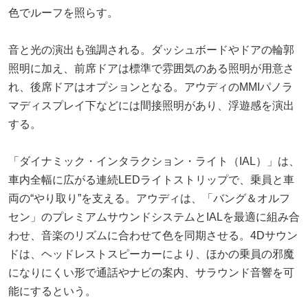
色でルーフを照らす。
音と光の演出も強調される。ダッシュボードやドアの輪郭
照明に加え、前席ドアは標準で雰囲気のある照明が用意さ
れ、後席ドアはオプションとなる。アウディのMMIパノラ
マディスプレイ下などには間接照明があり、浮遊感を演出
する。
「ダイナミック・インタラクション・ライト（IAL）」は、
車内全幅に広がる連続LEDライトストリップで、乗員と車
両の“やり取り”を支える。アウディは、「バング＆オルフ
セン」のプレミアムサウンドシステムとIALを最適に組み合
わせ、音楽のリズムに合わせて色を同期させる。4Dサウン
ドは、ヘッドレストスピーカーにより、ほかの乗員の邪魔
になりにくい形で通話やナビの案内、サラウンド音響を可
能にするという。