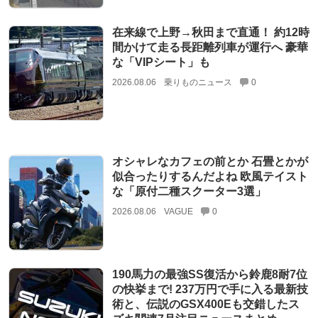
在来線で上野→秋田まで直通！ 約12時
間かけて走る長距離列車が運行へ 豪華
な「VIPシート」も
2026.08.06
乗りものニュース
0
オシャレなカフェの前とか 石畳とかが
似合ったりするんだよね 欧風テイスト
な「原付二種スクーター3選」
2026.08.06
VAGUE
0
190馬力の最強SS復活から鈴鹿8耐7位
の快挙まで! 237万円で手に入る最新技
術と、伝説のGSX400Eも交錯したス