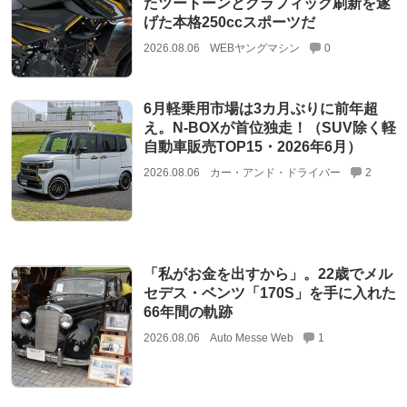
たツートーンとグラフィック刷新を遂
げた本格250ccスポーツだ
2026.08.06
WEBヤングマシン
0
6月軽乗用市場は3カ月ぶりに前年超
え。N-BOXが首位独走！（SUV除く軽
自動車販売TOP15・2026年6月）
2026.08.06
カー・アンド・ドライバー
2
「私がお金を出すから」。22歳でメル
セデス・ベンツ「170S」を手に入れた
66年間の軌跡
2026.08.06
Auto Messe Web
1