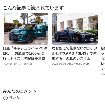
こんな記事も読まれています
日産『キャシュカイ e-POW
なぜあえて足さないのか。メ
新
ER』、無給油で1980km走
ルセデスAMG「SL43」で体
ッ
行…ギネス世界記録を達成
現する引き算のカスタム
も
レ
2026.08.06
Auto Messe Web
2026.08.06
レスポンス
く
20
みんなのコメント
使い方