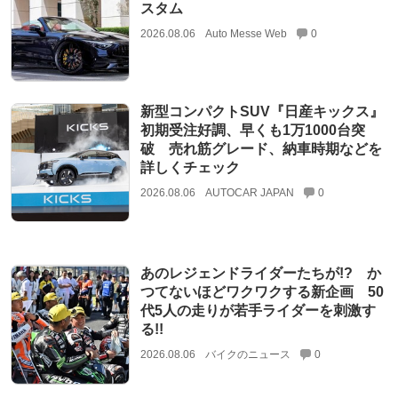
スタム
2026.08.06
Auto Messe Web
0
新型コンパクトSUV『日産キックス』
初期受注好調、早くも1万1000台突
破 売れ筋グレード、納車時期などを
詳しくチェック
2026.08.06
AUTOCAR JAPAN
0
あのレジェンドライダーたちが!? か
つてないほどワクワクする新企画 50
代5人の走りが若手ライダーを刺激す
る!!
2026.08.06
バイクのニュース
0