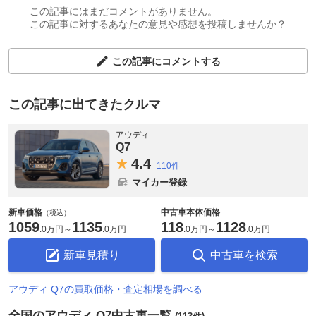
この記事にはまだコメントがありません。
この記事に対するあなたの意見や感想を投稿しませんか？
この記事にコメントする
この記事に出てきたクルマ
アウディ
Q7
4.
4
110件
マイカー登録
新車価格
中古車本体価格
（税込）
1059
1135
118
1128
.
0万円
～
.
0万円
.
0万円
～
.
0万円
新車見積り
中古車を検索
アウディ Q7の買取価格・査定相場を調べる
全国のアウディ Q7中古車一覧