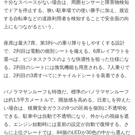
十分なスペースがない場合は、周囲センサーと障害物検知
でドアを停止する。狭い駐車場での使い勝手に加え、接近
する自転車などの道路利用者を検知することで安全面の向
上にもつながるという。
座席は最大7席。第3列への乗り降りをしやすくする設計
で、2列目は電動の個別シートを備える。6席レイアウトを
選べば、ビジネスクラスのような快適性を狙った仕様にな
る。2列目のシートには換気機能も用意される。7人乗りで
は、2列目の3席すべてにチャイルドシートを装着できる。
パノラマサンルーフも特徴だ。標準のパノラマサンルーフ
は約1.5平方メートルで、開放感を高める。日差しを抑えた
い場合は、積層安全ガラスの9つの区画を個別に不透明化
できる。駐車中は自動で不透明になり、外からの視線を遮
る。エンジン始動時には直前の設定が自動で復帰する。さ
らに上位グレードでは、84個のLEDが30色の中から選んだ