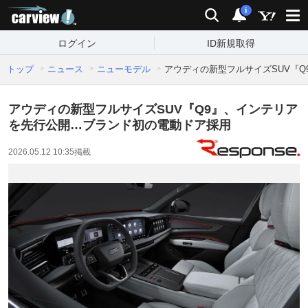
carview!
検索
通知
i
ログイン
ID新規取得
トップ
ニュース
ニューモデル
アウディの新型フルサイズSUV『
アウディの新型フルサイズSUV『Q9』、インテリア
を先行公開…ブランド初の電動ドア採用
2026.05.12 10:35
掲載