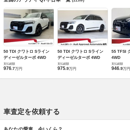
(113件)
50 TDI クワトロ Sライン
50 TDI クワトロ Sライン
55 TFS
ディーゼルターボ 4WD
ディーゼルターボ 4WD
4WD
支払総額
支払総額
支払総額
976
975
946
.
7
.
9
.
9
万円
万円
万
車査定を依頼する
あなたの愛車、今いくら？