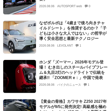
2026.08.06
AUTOSPORT web
0
なぜボルボは「4歳まで後ろ向きチャ
イルドシート」を推奨するのか？「子
どもは小さな大人ではない」の哲学が
導く安全思想と最新テクノロジー
2026.08.06
LEVOLANT
1
ホンダ「ズーマー」2026年モデル登
場！ むき出しのスチールパイプフレー
ム＆丸目2灯のヘッドライトで伝統を
継承!! 「ZOOMER e：」中国で発表
2026.08.06
バイクのニュース
1
【黄金の骨格】カワサキ Z250 2027年
モデルが9/5に発売決定! 高級感を極め