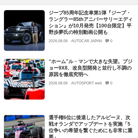
ジープ85周年記念車第1弾『ジープ・
ラングラー85thアニバーサリーエディ
ション』が10月発売【100台限定】平
野歩夢氏の特別動画公開も
2026.08.06
AUTOCAR JAPAN
0
“ホーム”ル・マンで大きな失望。プジ
ョー9X8、改良型開発と並行し不調の
原因を徹底究明へ
2026.08.06
AUTOSPORT web
0
選手権6位に後退したアルピーヌ、次
戦オランダでアップデートを実施「5
位争いの希望を繋ぐためにも非常に重
要」