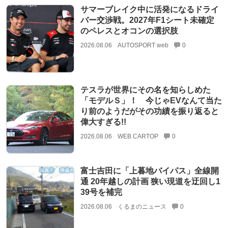
サマーブレイク中に活発になるドライ
バー交渉戦。2027年F1シート未確定
のペレスとオコンの選択肢
2026.08.06
AUTOSPORT web
0
テスラが世界にその名を知らしめた
「モデルＳ」！ 今じゃEVなんて当た
り前のようだがその功績を振り返ると
偉大すぎる!!
2026.08.06
WEB CARTOP
0
富士吉田に「上暮地バイパス」全線開
通 20年越しの計画 狭い現道を迂回し1
39号を補完
2026.08.06
くるまのニュース
0