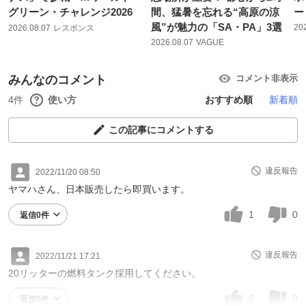
グリーン・チャレンジ2026
間、猛暑を忘れる“高原の涼
ー
風”が魅力の「SA・PA」3選
20
2026.08.07
レスポンス
2026.08.07
VAGUE
みんなのコメント
コメント非表示
4件
使い方
おすすめ順
新着順
この記事にコメントする
違反報告
2022/11/20 08:50
ヤマハさん、日本販売したら即買います。
1
0
返信0件
違反報告
2022/11/21 17:21
20リッターの燃料タンク採用してください。
0
0
返信0件