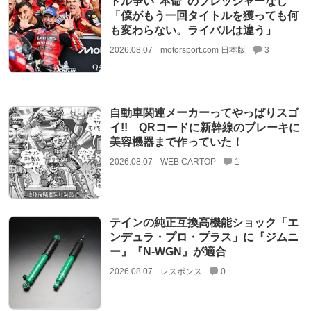
トル争い”本命”のプレッシャーなし
「僕がもう一回タイトルを獲っても何
も変わらない。ライバルは違う」
2026.08.07
motorsport.com 日本版
3
自動車関連メーカーってやっぱりスゴ
イ!! QRコードに新幹線のブレーキに
美容機器まで作っていた！
2026.08.07
WEB CARTOP
1
テインの純正互換高機能ショック「エ
ンデュラ・プロ・プラス」に『ジムニ
ー』『N-WGN』が適合
2026.08.07
レスポンス
0