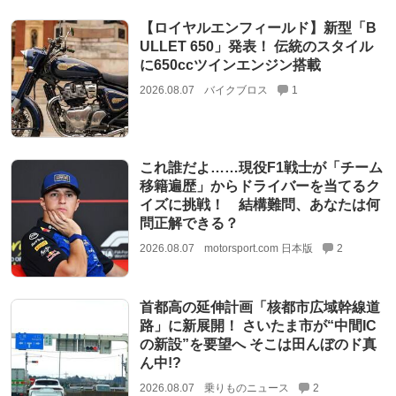
【ロイヤルエンフィールド】新型「B
ULLET 650」発表！ 伝統のスタイル
に650ccツインエンジン搭載
2026.08.07
バイクブロス
1
これ誰だよ……現役F1戦士が「チーム
移籍遍歴」からドライバーを当てるク
イズに挑戦！ 結構難問、あなたは何
問正解できる？
2026.08.07
motorsport.com 日本版
2
首都高の延伸計画「核都市広域幹線道
路」に新展開！ さいたま市が“中間IC
の新設”を要望へ そこは田んぼのド真
ん中!?
2026.08.07
乗りものニュース
2