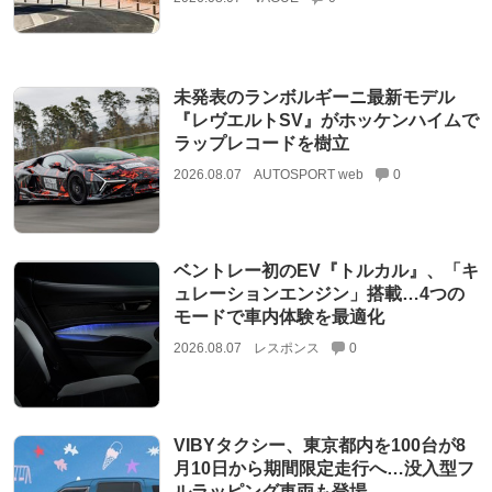
未発表のランボルギーニ最新モデル
『レヴエルトSV』がホッケンハイムで
ラップレコードを樹立
2026.08.07
AUTOSPORT web
0
ベントレー初のEV『トルカル』、「キ
ュレーションエンジン」搭載…4つの
モードで車内体験を最適化
2026.08.07
レスポンス
0
VIBYタクシー、東京都内を100台が8
月10日から期間限定走行へ…没入型フ
ルラッピング車両も登場