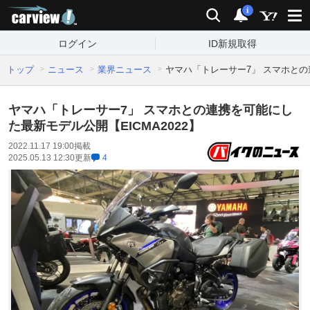
carview!
検索
通知
i
ログイン
ID新規取得
トップ
ニュース
業界ニュース
ヤマハ「トレーサー7」 スマホとの連
ヤマハ「トレーサー7」 スマホとの連携を可能にし
た最新モデル公開【EICMA2022】
2022.11.17 19:00
掲載
2025.05.13 12:30
更新
4