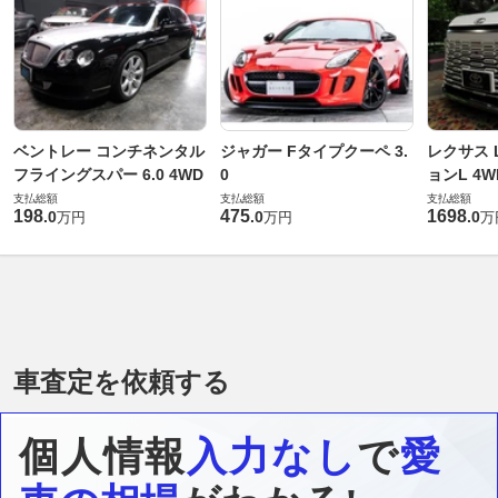
ベントレー コンチネンタル
ジャガー Fタイプクーペ 3.
レクサス L
フライングスパー 6.0 4WD
0
ョンL 4W
支払総額
支払総額
支払総額
198
475
1698
.
0
.
0
.
0
万円
万円
万
車査定を依頼する
個人情報
入力なし
で
愛