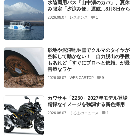
水陸両用バス「山中湖のカバ」、夏休
み限定「夕涼み便」運航…8月8日から
2026.08.07
レスポンス
1
砂地や泥濘地や雪でクルマのタイヤが
空転して動かない！ 自力脱出の手段
もあれど「すぐにプロへと依頼」が最
善策なワケ
2026.08.07
WEB CARTOP
9
カワサキ「Z250」2027年モデル登場
精悍なイメージを強調する新色採用
2026.08.07
くるまのニュース
1