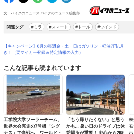
文：バイクのニュース バイクのニュース編集部
関連タグ
#ミラ
#スマート
#トール
#ウインド
【キャンペーン】8月の毎週金・土・日はガソリン・軽油7円/L引
き！（要マイカー登録＆特定情報の入力）
こんな記事も読まれています
工学院大学ソーラーチーム、
「もう帰りたくない」と思う
未
世界大会完走の7号機「シグ
かも... 暑い日のドライブは休
モ
ナス」で参戦へ…ワールド・
憩場所が重要！ 都心から2時
ホ