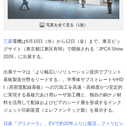
写真を全て見る（1枚）
三菱
電機は6月10日（水）から12日（金）まで、東京ビッ
グサイト（東京都江東区有明）で開催される「JPCA Show
2026」に出展する。
出展テーマは「より幅広いソリューション提供でプリント
基板製造分野をリードする」。半導体サブストレートやHD
I（高密度配線基板）への穴加工を高速・高精度かつ安定的
に実現する基板穴あけ用レーザ加工機と、独自の銅ナノ材
料を活用して配線およびビアのシード層を形成するインク
ジェット印刷装置（エレファンテック製）を展示する。
日産『プリメーラ』、EVで約20年ぶりに復活…フィリピン