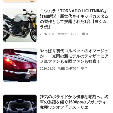
ヨシムラ「TORNADO LIGHTNING」
詳細解説｜新世代ネイキッドカスタム
の習作として披露された1台【ヨシム
ラ伝】
2026.08.09
webオートバイ
0
やっぱり初代コルベットのオマージュ
か！ 光岡の新モデルのティザーにア
メ車ファンも光岡ファンも歓喜!!
2026.08.09
WEB CARTOP
7
狂気のボライドから優雅な彫刻へ。名
車の系譜を継ぐ1600psのブガッティ
究極ワンオフ「デストリエ」