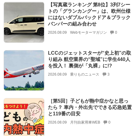
【写真蔵ランキング 第8位】3列7シー
トの「グランカングー」は、欧州仕様
にはないダブルバックドア＆ブラック
バンパーの組み合わせ
2026.08.09
Webモーターマガジン
0
LCCのジェットスターが“史上初”の取
り組み 航空業界の“聖域”に学生440人
を投入！ 裏側が「丸裸」に!?
2026.08.09
乗りものニュース
3
［第5回］子どもが熱中症かなと思っ
たら？ 車内・外出先でできる応急処置
と119番の目安
2026.08.09
月刊自家用車WEB
0