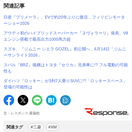
関連記事
日産『プリメーラ』、EVで約20年ぶりに復活…フィリピンモータ
ーショー2026
アウディ初のハイブリッドスーパーカー『ヌヴォラーリ』発表、V8
エンジン搭載で最高出力1000馬力超
スズキ、『ジムニー シエラ GOZEL』初公開へ…6月14日「ジムニ
ーサンライト2026」
スバル『BRZ』後継はトヨタ『セリカ』兄弟車に!? フル電動の可能
性も
ダイハツ『ロッキー』が3列7人乗りSUVに!?「ロッキースペース」
登場の可能性は
文：レスポンス 森脇稔
関連タグ
#三菱
#XM