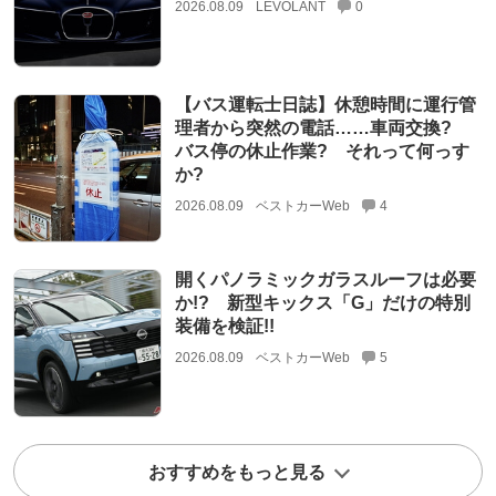
2026.08.09
LEVOLANT
0
【バス運転士日誌】休憩時間に運行管
理者から突然の電話……車両交換?
バス停の休止作業? それって何っす
か?
2026.08.09
ベストカーWeb
4
開くパノラミックガラスルーフは必要
か!? 新型キックス「G」だけの特別
装備を検証!!
2026.08.09
ベストカーWeb
5
おすすめをもっと見る