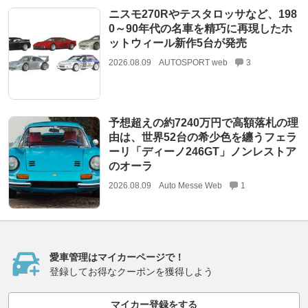
ニスモ270Rやテスタロッサなど、198
0～90年代の名車を精巧に再現したホ
ットウィール新作5台が発売
2026.08.09
AUTOSPORT web
3
予想超えの約7240万円で高額落札の理
由は、世界52台の希少色を纏うフェラ
ーリ「ディーノ246GT」ノンレストア
のオーラ
2026.08.09
Auto Messe Web
1
愛車管理はマイカーページで！
登録してお得なクーポンを獲得しよう
マイカー登録をする