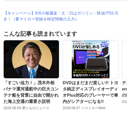
【キャンペーン】8月の毎週金・土・日はガソリン・軽油7円/L引
き！（要マイカー登録＆特定情報の入力）
こんな記事も読まれています
「すごい迫力！」茂木外相
DVDはまだまだ楽しい!! トヨ
テ
パナマ運河通航中の巨大コン
タ純正ディスプレイオーディ
e
テナ船を背景に自由で開かれ
オPlus対応のプレーヤーで車
の
た海上交通の重要さ説明
内がシアターになる!!
20
2026.08.09
乗りものニュース
2026.08.07
ベストカーWeb