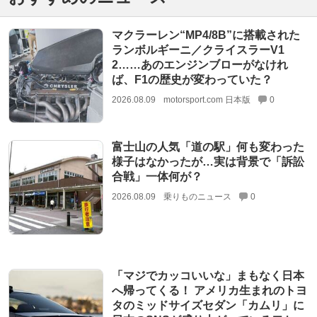
マクラーレン“MP4/8B”に搭載された
ランボルギーニ／クライスラーV1
2……あのエンジンブローがなけれ
ば、F1の歴史が変わっていた？
2026.08.09
motorsport.com 日本版
0
富士山の人気「道の駅」何も変わった
様子はなかったが…実は背景で「訴訟
合戦」一体何が？
2026.08.09
乗りものニュース
0
「マジでカッコいいな」まもなく日本
へ帰ってくる！ アメリカ生まれのトヨ
タのミッドサイズセダン「カムリ」に