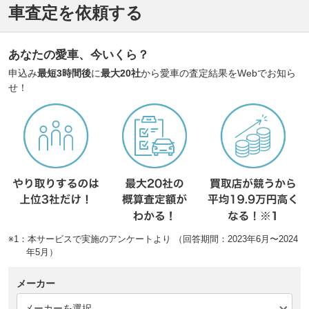
車査定を依頼する
あなたの愛車、今いくら？
申込み
最短3時間後
に
最大20社
から愛車の査定結果をWebでお知ら
せ！
※1：本サービスで実施のアンケートより （回答期間：2023年6月〜2024
年5月）
メーカー