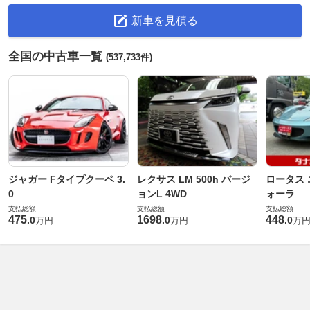
新車を見積る
全国の中古車一覧
(537,733件)
ジャガー Fタイプクーペ 3.
レクサス LM 500h バージ
ロータス 
0
ョンL 4WD
ォーラ
支払総額
支払総額
支払総額
475
1698
448
.
0
.
0
.
0
万円
万円
万