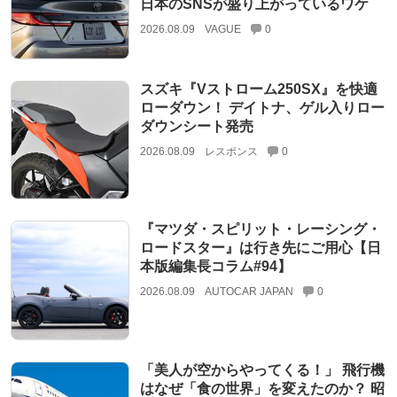
日本のSNSが盛り上がっているワケ
2026.08.09
VAGUE
0
スズキ『Vストローム250SX』を快適
ローダウン！ デイトナ、ゲル入りロー
ダウンシート発売
2026.08.09
レスポンス
0
『マツダ・スピリット・レーシング・
ロードスター』は行き先にご用心【日
本版編集長コラム#94】
2026.08.09
AUTOCAR JAPAN
0
「美人が空からやってくる！」 飛行機
はなぜ「食の世界」を変えたのか？ 昭