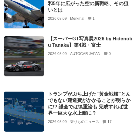
和5年に広がった空の新戦略、その狙
いとは
2026.08.09
Merkmal
1
【スーパーGT写真展2026 by Hidenob
u Tanaka】第4戦・富士
2026.08.09
AUTOCAR JAPAN
0
トランプがぶち上げた“黄金戦艦”とん
でもない建造費がかかることが明らか
に!? 議会では慎重論も 完成すれば世
界一巨大な水上艦に？
2026.08.09
乗りものニュース
17