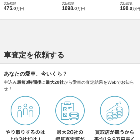
支払総額
支払総額
支払総額
475
1698
198
.
0
.
0
.
0
万円
万円
万
車査定を依頼する
あなたの愛車、今いくら？
申込み
最短3時間後
に
最大20社
から愛車の査定結果をWebでお知ら
せ！