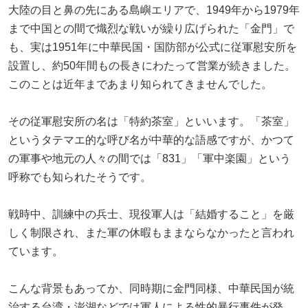
大陸の目と鼻の先にある島嶼エリアで、1949年から1979年
まで中国との間で熾烈な戦いが繰り広げられた「金門」で
も、実は1951年に中華民国・国防部が公式に従軍慰安所を
設置し、約50年間もの長きにわたって営業が続きました。
このことは近年まであまり知られてきませんでした。
その従軍慰安所の名は「特約茶室」といいます。「茶室」
というタテマエ的な呼び名が中華的な語感ですが、かつて
の軍事や地元の人々の間では「831」「軍中楽園」という
呼称でも知られたそうです。
戦時中、訓練中の兵士、現役軍人は「結婚すること」を厳
しく制限され、また軍の休暇もままならなかったと言われ
ています。
こんな背景もあってか、同時期に金門同様、中華民国が統
治する台湾・澎湖などでは軍人による性的暴行事件が発