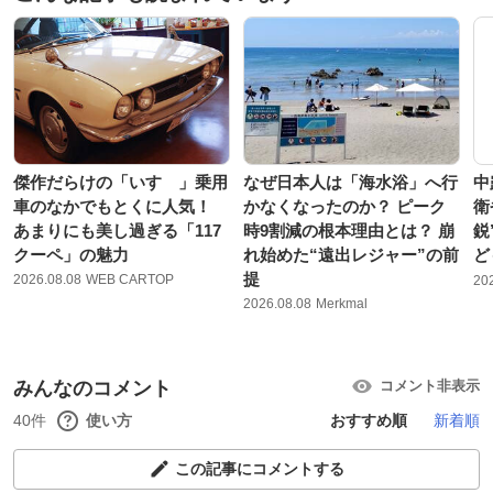
傑作だらけの「いすゞ」乗用
なぜ日本人は「海水浴」へ行
中
車のなかでもとくに人気！
かなくなったのか？ ピーク
衛
あまりにも美し過ぎる「117
時9割減の根本理由とは？ 崩
鋭
クーペ」の魅力
れ始めた“遠出レジャー”の前
ど
提
2026.08.08
WEB CARTOP
20
2026.08.08
Merkmal
みんなのコメント
コメント非表示
40件
使い方
おすすめ順
新着順
この記事にコメントする