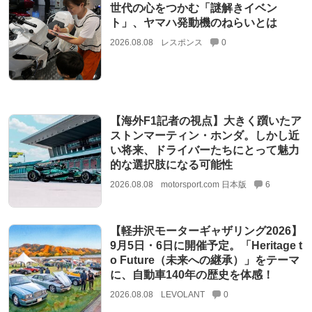
世代の心をつかむ「謎解きイベン
ト」、ヤマハ発動機のねらいとは
2026.08.08
レスポンス
0
【海外F1記者の視点】大きく躓いたア
ストンマーティン・ホンダ。しかし近
い将来、ドライバーたちにとって魅力
的な選択肢になる可能性
2026.08.08
motorsport.com 日本版
6
【軽井沢モーターギャザリング2026】
9月5日・6日に開催予定。「Heritage t
o Future（未来への継承）」をテーマ
に、自動車140年の歴史を体感！
2026.08.08
LEVOLANT
0