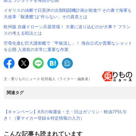
際立つショットを海自が公開
イギリスの決断で日英伊の次期戦闘機計画が前進!? その裏で海軍も
大改革「駆逐艦“は”作らない」その真意とは
欧州版 自爆ドローン兵器登場！ 大量に送り込むのが大事？ フラン
スの考える戦法とは
空母化進む巨大護衛艦で「甲板流し」！ 海自公式が貴重なショット
を公開 入港前の非常に重要な作業
文：乗りものニュース 松田義人（ライター・編集者）
関連タグ
【キャンペーン】8月の毎週金・土・日はガソリン・軽油7円/L引
き！（要マイカー登録＆特定情報の入力）
こんな記事も読まれています