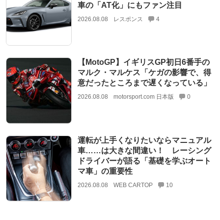
車の「AT化」にもファン注目
2026.08.08
レスポンス
4
【MotoGP】イギリスGP初日6番手の
マルク・マルケス「ケガの影響で、得
意だったところまで遅くなっている」
2026.08.08
motorsport.com 日本版
0
運転が上手くなりたいならマニュアル
車……は大きな間違い！ レーシング
ドライバーが語る「基礎を学ぶオート
マ車」の重要性
2026.08.08
WEB CARTOP
10