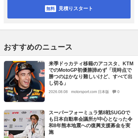
見積りスタート
おすすめのニュース
来季ドゥカティ移籍のアコスタ、KTM
でのMotoGP初優勝諦めず「現時点で
勝つのはかなり難しいけど、すべて出
し切る」
2026.08.08
motorsport.com 日本版
0
スーパーフォーミュラ第8戦SUGOで
も日本自動車会議所が中心となった令
和8年熊本地震への復興支援募金を実
施