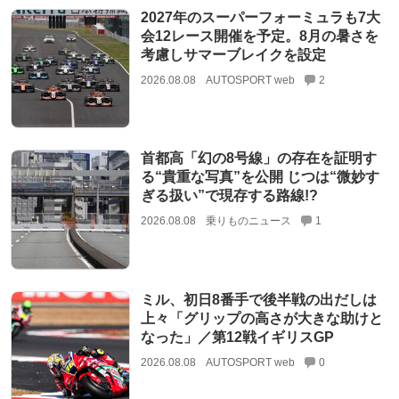
2027年のスーパーフォーミュラも7大
会12レース開催を予定。8月の暑さを
考慮しサマーブレイクを設定
2026.08.08
AUTOSPORT web
2
首都高「幻の8号線」の存在を証明す
る“貴重な写真”を公開 じつは“微妙す
ぎる扱い”で現存する路線!?
2026.08.08
乗りものニュース
1
ミル、初日8番手で後半戦の出だしは
上々「グリップの高さが大きな助けと
なった」／第12戦イギリスGP
2026.08.08
AUTOSPORT web
0