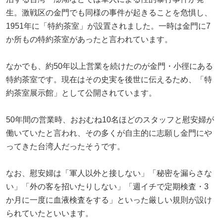
生。激戦区の金門でも同様の事件が起きることを危惧し、
1951年に「特約茶室」が設置されました。一時は金門に7
か所もの特約茶室があったと言われています。
なかでも、約50年以上営業を続けたのが金門・小徑にある
特約茶室です。現在はその史実を後世に伝えるため、「特
約茶室展示館」として公開されています。
50年間の営業時、おおむね10名ほどのスタッフと慰安婦が
働いていたと言われ、その多くが自主的に志願し金門にや
ってきた台湾人だったそうです。
なお、慰安婦は「軍人以外と接しない」「秘密を漏らさな
い」「外の客を招いたりしない」「週イチで定期検査・3
か月に一度に血液検査をする」といった厳しい規則が設け
られていたといいます。