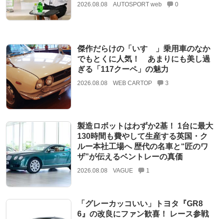
2026.08.08
AUTOSPORT web
0
傑作だらけの「いすゞ」乗用車のなか
でもとくに人気！ あまりにも美し過
ぎる「117クーペ」の魅力
2026.08.08
WEB CARTOP
3
製造ロボットはわずか2基！ 1台に最大
130時間も費やして生産する英国・ク
ルー本社工場へ 歴代の名車と“匠のワ
ザ”が伝えるベントレーの真価
2026.08.08
VAGUE
1
「グレーカッコいい」トヨタ『GR8
6』の改良にファン歓喜！ レース参戦