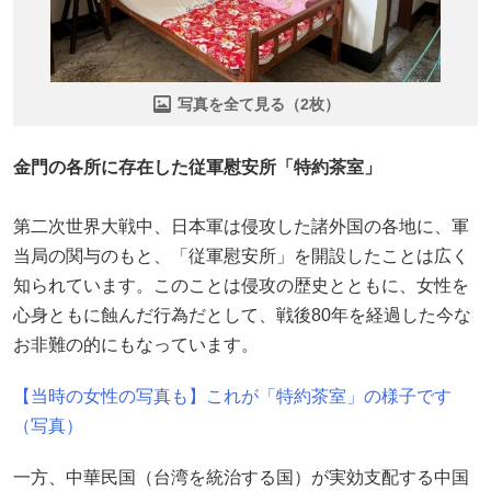
写真を全て見る（2枚）
金門の各所に存在した従軍慰安所「特約茶室」
第二次世界大戦中、日本軍は侵攻した諸外国の各地に、軍
当局の関与のもと、「従軍慰安所」を開設したことは広く
知られています。このことは侵攻の歴史とともに、女性を
心身ともに蝕んだ行為だとして、戦後80年を経過した今な
お非難の的にもなっています。
【当時の女性の写真も】これが「特約茶室」の様子です
（写真）
一方、中華民国（台湾を統治する国）が実効支配する中国