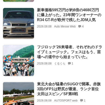
新車価格595万円が約8倍の4680万円
に爆上がった。23年間ワンオーナーの
R34 GT-Rが欧州で残したJDM人気
2026.08.08
Auto Messe Web
4
フジロック’26来場者、それぞれのドラ
イブミュージック。フェスはもう、苗
場への道中から始まっていた。
2026.08.08
くるくら
1
東北大会が猛暑のSUGOで開幕。赤旗
3回のFP1は野尻が最速、ランク首位
太田はスピン／SF第8戦
2026.08.08
AUTOSPORT web
1