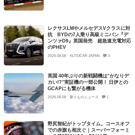
レクサスLMやメルセデスVクラスに対
抗 BYDの7人乗り高級ミニバン『デ
ンツァD9』英国発売 超急速充電対応
のPHEV
2026.08.08
AUTOCAR JAPAN
3
英国 40年ぶりの新戦闘機は“かなりデ
カい!?”実証機の一部公開！ 日伊との
GCAPにも繋がる機体
2026.08.08
乗りものニュース
1
野尻智紀がトップタイム。コースオフ
での赤旗も相次ぐ｜スーパーフォーミ