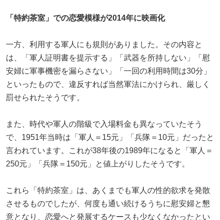
「特約茶室」での恋愛模様が2014年に映画化
一方、利用する軍人にも規則がありました。その内容と
は、「軍人証明書を提示する」「武器を所持しない」「慰
安婦に軍事機密を漏らさない」「一回の利用時間は30分」
といったもので、違反すれば当然軍法にかけられ、厳しく
罰せられたそうです。
また、時代や軍人の階級で入場料金も異なっていたそう
で、1951年当時は「軍人＝15元」「兵隊＝10元」だったと
言われています。これが38年後の1989年になると「軍人＝
250元」「兵隊＝150元」と値上がりしたそうです。
これら「特約茶室」は、あくまでも軍人の性的欲求を発散
させるものでしたが、何度も通い続けるうちに慰安婦と懇
意となり、恋愛へと発展するケースも少なくなかったとい