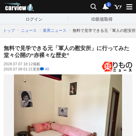
carview!
検索
通知
i
ログイン
ID新規取得
トップ
ニュース
業界ニュース
無料で見学できる元「軍人の慰安所」
無料で見学できる元「軍人の慰安所」に行ってみた
堂々公開の“赤裸々な歴史”
2026.07.07 18:12
掲載
2026.07.08 01:21
更新
40