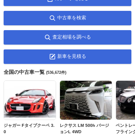
中古車を検索
査定相場を調べる
新車を見積る
全国の中古車一覧
(536,672件)
ジャガー Fタイプクーペ 3.
レクサス LM 500h バージ
ベントレ
0
ョンL 4WD
フライングス