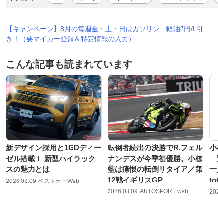
【キャンペーン】8月の毎週金・土・日はガソリン・軽油7円/L引
き！（要マイカー登録＆特定情報の入力）
こんな記事も読まれています
新デザイン採用と1GDディー
転倒者続出の決勝でR.フェル
小
ゼル搭載！ 新型ハイラック
ナンデスが今季初優勝。小椋
驚
スの魅力とは
藍は痛恨の転倒リタイア／第
一
12戦イギリスGP
t
2026.08.09
ベストカーWeb
2026.08.09
AUTOSPORT web
20