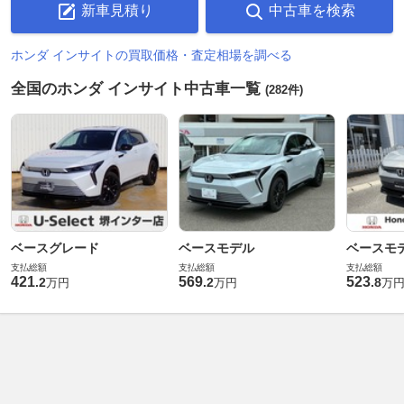
新車見積り
中古車を検索
ホンダ インサイトの買取価格・査定相場を調べる
全国のホンダ インサイト中古車一覧
(282件)
ベースグレード
ベースモデル
ベースモ
支払総額
支払総額
支払総額
421
569
523
.
2
.
2
.
8
万円
万円
万