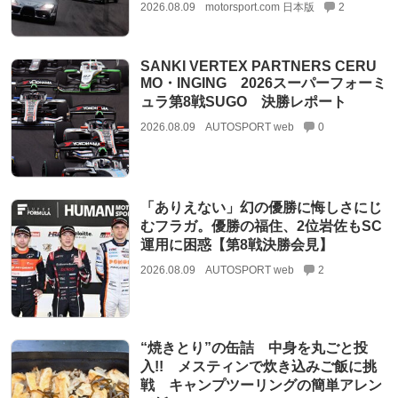
2026.08.09
motorsport.com 日本版
2
SANKI VERTEX PARTNERS CERU
MO・INGING 2026スーパーフォーミ
ュラ第8戦SUGO 決勝レポート
2026.08.09
AUTOSPORT web
0
「ありえない」幻の優勝に悔しさにじ
むフラガ。優勝の福住、2位岩佐もSC
運用に困惑【第8戦決勝会見】
2026.08.09
AUTOSPORT web
2
“焼きとり”の缶詰 中身を丸ごと投
入!! メスティンで炊き込みご飯に挑
戦 キャンプツーリングの簡単アレン