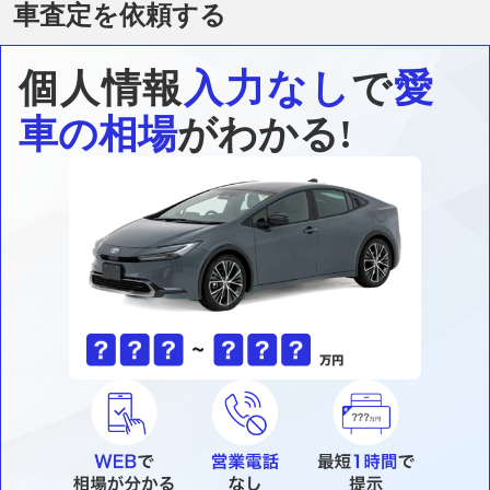
車査定を依頼する
個人情報
入力なし
で
愛
車の相場
がわかる!