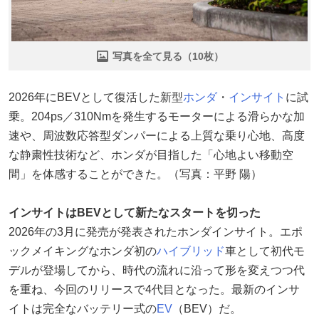
写真を全て見る（10枚）
2026年にBEVとして復活した新型
ホンダ
・
インサイト
に試
乗。204ps／310Nmを発生するモーターによる滑らかな加
速や、周波数応答型ダンパーによる上質な乗り心地、高度
な静粛性技術など、ホンダが目指した「心地よい移動空
間」を体感することができた。（写真：平野 陽）
インサイトはBEVとして新たなスタートを切った
2026年の3月に発売が発表されたホンダインサイト。エポ
ックメイキングなホンダ初の
ハイブリッド
車として初代モ
デルが登場してから、時代の流れに沿って形を変えつつ代
を重ね、今回のリリースで4代目となった。最新のインサ
イトは完全なバッテリー式の
EV
（BEV）だ。