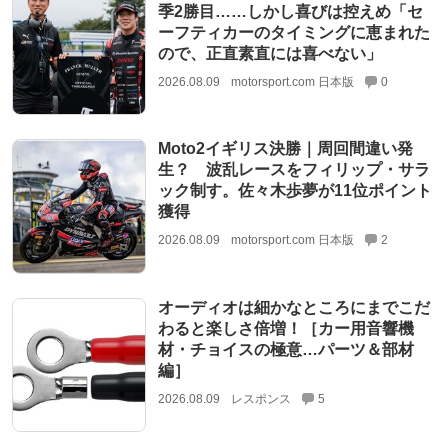
季2勝目……しかし喜びは控えめ「セ
ーフティカーのタイミングに恵まれた
ので、正直素直には喜べない」
2026.08.09
motorsport.com 日本版
0
Moto2イギリス決勝｜周回間違い発
生？ 波乱レースをフィリップ・サラ
ック制す。佐々木歩夢が11位ポイント
獲得
2026.08.09
motorsport.com 日本版
2
オーディオは細かなところにまでこだ
わると楽しさ倍増！［カー用音響機
材・チョイスの極意…パーツ＆部材
編］
2026.08.09
レスポンス
5