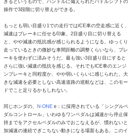
きるというもので、ハンドルに備えられたパドルシフトの
操作で3段階に切り替えができる。
もっとも弱い目盛り1での走行ではICE車の空走感に近く、
減速はブレーキに任せる印象。2目盛り目に切り替える
と、やや減速の抵抗感が感じられるようになる。ゆっくり
走っているときの微妙な車間距離の調整くらいなら、ブレ
ーキを使わずに済みそうだ。最も強い3目盛り目にすると
さらに強い減速の抵抗を感じる。それでもICE車のエンジ
ンブレーキと同程度か、やや弱いくらいに感じられた。大
きな減速を必要としない高速道路の巡航などは、このモー
ドでこと足りるかもしれない。
同じホンダの、
N-ONE
e：に採用されている「シングルペ
ダルコントロール」いわゆるワンペダルは減速から停止保
持までをアクセルペダルのみでおこなえるが、慣れないと
加減速の連続でぎこちない動きになる場面もある。このイ