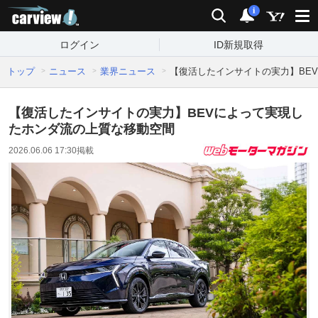
carview!
検索
通知
i
ログイン
ID新規取得
トップ
ニュース
業界ニュース
【復活したインサイトの実力】BE
【復活したインサイトの実力】BEVによって実現し
たホンダ流の上質な移動空間
2026.06.06 17:30
掲載