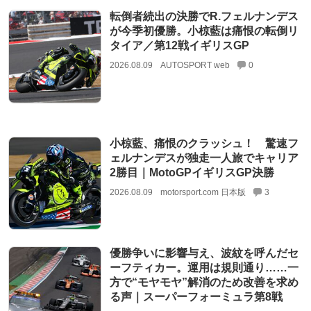
転倒者続出の決勝でR.フェルナンデス
が今季初優勝。小椋藍は痛恨の転倒リ
タイア／第12戦イギリスGP
2026.08.09
AUTOSPORT web
0
小椋藍、痛恨のクラッシュ！ 驚速フ
ェルナンデスが独走一人旅でキャリア
2勝目｜MotoGPイギリスGP決勝
2026.08.09
motorsport.com 日本版
3
優勝争いに影響与え、波紋を呼んだセ
ーフティカー。運用は規則通り……一
方で“モヤモヤ”解消のため改善を求め
る声｜スーパーフォーミュラ第8戦