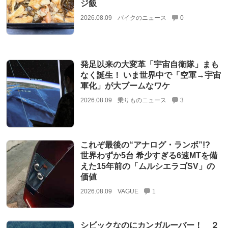
ジ飯
2026.08.09
バイクのニュース
0
発足以来の大変革「宇宙自衛隊」まも
なく誕生！ いま世界中で「空軍→宇宙
軍化」が大ブームなワケ
2026.08.09
乗りものニュース
3
これぞ最後の“アナログ・ランボ”!?
世界わずか5台 希少すぎる6速MTを備
えた15年前の「ムルシエラゴSV」の
価値
2026.08.09
VAGUE
1
シビックなのにカンガルーバー！ ２