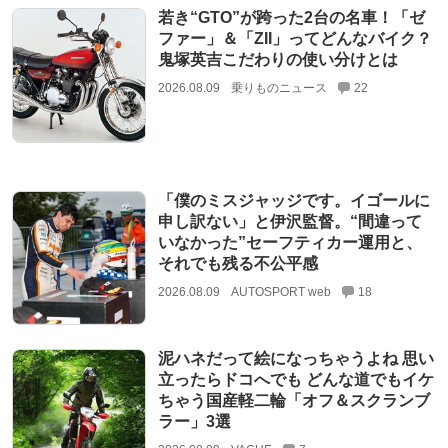
若き“GTO”が跨った2台の名車！「ゼ
ファー」＆「ZII」ってどんなバイク？
鬼塚英吉こだわりの使い分けとは
2026.08.09
乗りものニュース
22
「僕のミスジャッジです。イゴールに
申し訳ない」と伊沢監督。“間違って
いなかった”セーフティカー運用と、
それでも残る不公平感
2026.08.09
AUTOSPORT web
18
泥ハネだって絵になっちゃうよね 思い
立ったらドコへでも どんな道でもイケ
ちゃう国産軽二輪「オフ＆スクランブ
ラー」3選