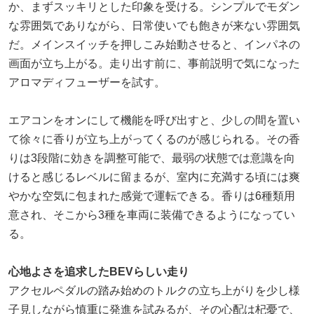
か、まずスッキリとした印象を受ける。シンプルでモダン
な雰囲気でありながら、日常使いでも飽きが来ない雰囲気
だ。メインスイッチを押しこみ始動させると、インパネの
画面が立ち上がる。走り出す前に、事前説明で気になった
アロマディフューザーを試す。
エアコンをオンにして機能を呼び出すと、少しの間を置い
て徐々に香りが立ち上がってくるのが感じられる。その香
りは3段階に効きを調整可能で、最弱の状態では意識を向
けると感じるレベルに留まるが、室内に充満する頃には爽
やかな空気に包まれた感覚で運転できる。香りは6種類用
意され、そこから3種を車両に装備できるようになってい
る。
心地よさを追求したBEVらしい走り
アクセルペダルの踏み始めのトルクの立ち上がりを少し様
子見しながら慎重に発進を試みるが、その心配は杞憂で、