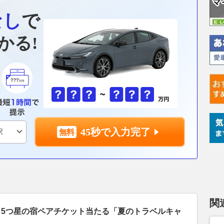
なし
で
かる!
45秒で入力完了
関
当！5つ星の宿ペアチケット当たる「夏のトラベルキャ