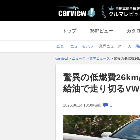
トップ
360°ビュー
カタ
総合
ニューモデル
業界ニュース
カー用
carview!
>
ニュース
>
業界ニュース
>
驚異の低燃費26
驚異の低燃費26k
給油で走り切るV
2026.06.14 10:00
掲載
1