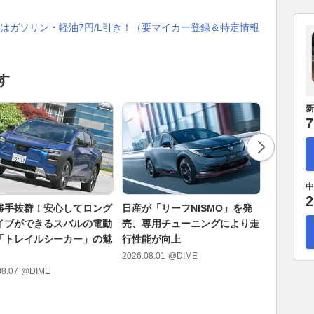
はガソリン・軽油7円/L引き！（要マイカー登録＆特定情報
す
新
7
中
2
勝手抜群！安心してロング
日産が「リーフNISMO」を発
実質200
イブができるスバルの電動
売、専用チューニングにより走
BYDの軽
V「トレイルシーカー」の魅
行性能が向上
れしそう
2026.08.01
@DIME
2026.08.04
08.07
@DIME