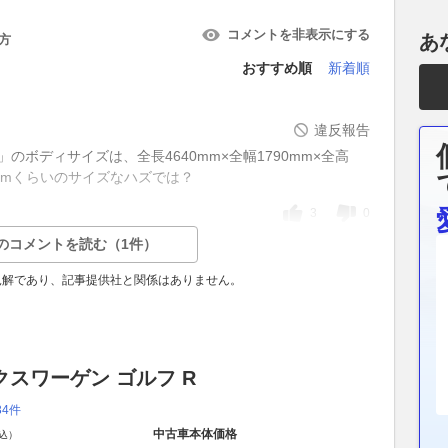
コメントを非表示にする
あ
方
おすすめ順
新着順
違反報告
のボディサイズは、全長4640mm×全幅1790mm×全高
475mmくらいのサイズなハズでは？
3
0
のコメントを読む（1件）
見解であり、記事提供社と関係はありません。
クスワーゲン ゴルフ R
34件
中古車本体価格
込）