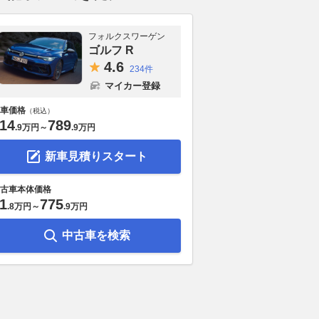
フォルクスワーゲン
ゴルフ R
4.
6
234件
マイカー登録
車価格
（税込）
14
789
.
9万円
～
.
9万円
新車見積りスタート
古車本体価格
1
775
.
8万円
～
.
9万円
万円以下で手に入る
軽自動車マーケットに革命は起
マツダが「MAZ
EV「RACCO」が爆売
きるか？補助金利用なら200万
30」を改良
中古車を検索
な理由
円以下で買えるBYDの軽
「e-SKYACTI
EV「RACCO」の衝撃
@DIME
2026.08.03
@DI
2026.08.02
@DIME