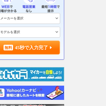
45秒で入力完了
クティブ
TDI アクティブ アドバ
eTSI Rライン
TDI 
ンス ディーゼルターボ
ルター
支払総額
440
.
6
万円
支払総額
支払総額
400
.
509
.
7
4
万円