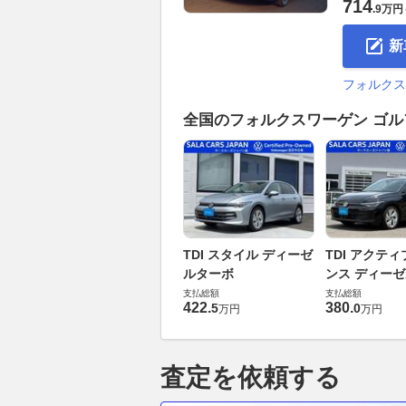
714
.
9万円
新
フォルクス
全国のフォルクスワーゲン ゴル
TDI スタイル ディーゼ
TDI アクティ
ルターボ
ンス ディー
支払総額
支払総額
422
.
380
.
5
0
万円
万円
査定を依頼する