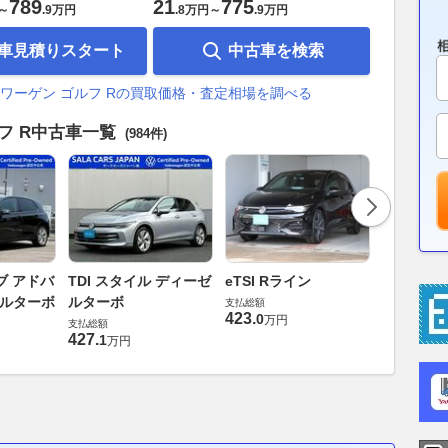
789
21
775
～
.
9万円
.
8万円
～
.
9万円
車見積りスタート
中古車を検索
ワーゲン ゴルフ Rの買取価格・査定相場を調べる
フ R中古車一覧
(984件)
eTSI ア
ブ アドバ
TDI スタイル ディーゼ
eTSI Rライン
支払総額
ゼルターボ
ルターボ
支払総額
313
.
4
万円
423
.
0
万円
支払総額
427
.
1
万円