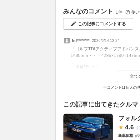
みんなのコメント
1件
使い
この記事にコメントする
lcl********
2026/6/14 12:24
「ゴルフTDIアクティブアドバンス」
1485mm・・・4295×1790×1
返信0件
全て
※コメントは個人の
この記事に出てきたクルマ
フォル
4.
6
2
新車価格
（税