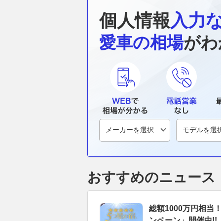
個人情報
入力
愛車の相場
がわ
おすすめのニュース
総額1000万円相
ンペーン」開催中!!