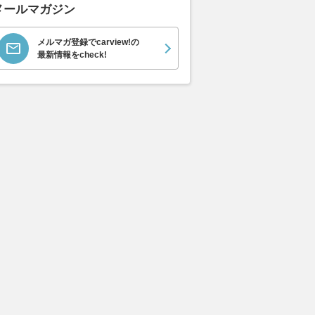
メールマガジン
メルマガ登録でcarview!の
最新情報をcheck!