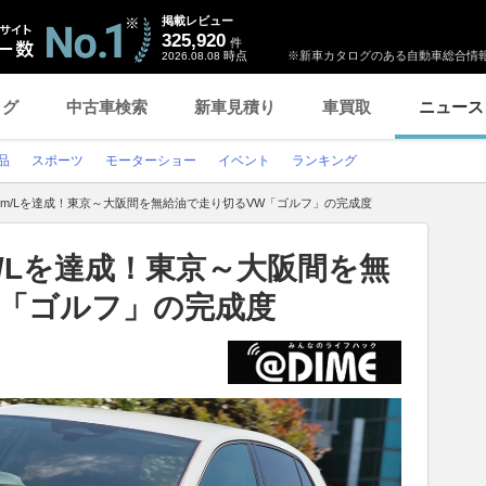
掲載レビュー
325,920
件
時点
※新車カタログのある自動車総合情報
2026.08.08
ログ
中古車検索
新車見積り
車買取
ニュース
品
スポーツ
モーターショー
イベント
ランキング
km/Lを達成！東京～大阪間を無給油で走り切るVW「ゴルフ」の完成度
m/Lを達成！東京～大阪間を無
W「ゴルフ」の完成度