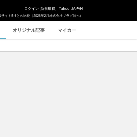
ログイン
[
新規取得
]
Yahoo! JAPAN
サイト5社との比較（2026年2月株式会社プラグ調べ）
オリジナル記事
マイカー