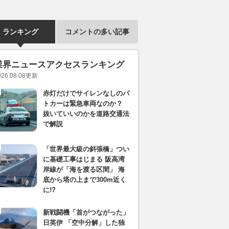
ランキング
コメントの多い記事
業界ニュースアクセスランキング
026.08.08
更新
赤灯だけでサイレンなしのパ
トカーは緊急車両なのか？
抜いていいのかを道路交通法
で解説
「世界最大級の斜張橋」つい
に基礎工事はじまる 阪高湾
岸線が「海を渡る区間」 海
底から塔の上まで300m近く
に!?
新戦闘機「首がつながった」
日英伊 「空中分解」した独