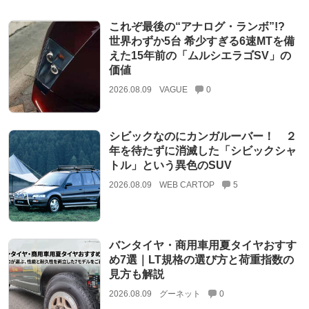
これぞ最後の“アナログ・ランボ”!?
世界わずか5台 希少すぎる6速MTを備
えた15年前の「ムルシエラゴSV」の
価値
2026.08.09
VAGUE
0
シビックなのにカンガルーバー！ ２
年を待たずに消滅した「シビックシャ
トル」という異色のSUV
2026.08.09
WEB CARTOP
5
バンタイヤ・商用車用夏タイヤおすす
め7選｜LT規格の選び方と荷重指数の
見方も解説
2026.08.09
グーネット
0