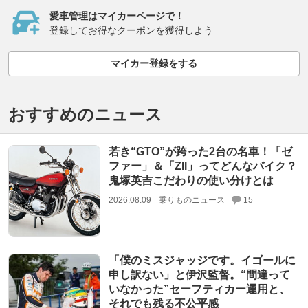
愛車管理はマイカーページで！
登録してお得なクーポンを獲得しよう
マイカー登録をする
おすすめのニュース
若き“GTO”が跨った2台の名車！「ゼ
ファー」＆「ZII」ってどんなバイク？
鬼塚英吉こだわりの使い分けとは
2026.08.09
乗りものニュース
15
「僕のミスジャッジです。イゴールに
申し訳ない」と伊沢監督。“間違って
いなかった”セーフティカー運用と、
それでも残る不公平感