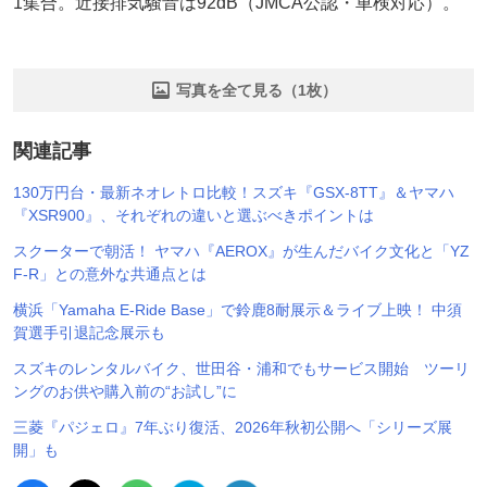
1集合。近接排気騒音は92dB（JMCA公認・車検対応）。
写真を全て見る（1枚）
関連記事
130万円台・最新ネオレトロ比較！スズキ『GSX-8TT』＆ヤマハ
『XSR900』、それぞれの違いと選ぶべきポイントは
スクーターで朝活！ ヤマハ『AEROX』が生んだバイク文化と「YZ
F-R」との意外な共通点とは
横浜「Yamaha E-Ride Base」で鈴鹿8耐展示＆ライブ上映！ 中須
賀選手引退記念展示も
スズキのレンタルバイク、世田谷・浦和でもサービス開始 ツーリ
ングのお供や購入前の“お試し”に
三菱『パジェロ』7年ぶり復活、2026年秋初公開へ「シリーズ展
開」も