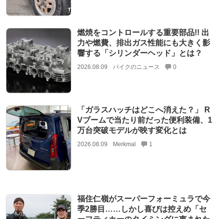
燃焼をコントロールする重要部品!! 出
力や燃費、排出ガス性能にも大きく影
響する「シリンダーヘッド」とは？
2026.08.09
バイクのニュース
0
「ガラスハッチはどこへ消えた？」 R
Vブームで当たり前だった便利装備、1
万台突破モデルが映す変化とは
2026.08.09
Merkmal
1
福住仁嶺がスーパーフォーミュラで今
季2勝目……しかし喜びは控えめ「セ