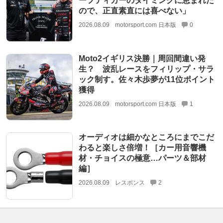
ーフティカーのタイミングに恵まれた
ので、正直素直には喜べない」
2026.08.09
motorsport.com 日本版
0
Moto2イギリス決勝｜周回間違い発
生？ 波乱レースをフィリップ・サラ
ック制す。佐々木歩夢が11位ポイント
獲得
2026.08.09
motorsport.com 日本版
1
オーディオは細かなところにまでこだ
わると楽しさ倍増！［カー用音響機
材・チョイスの極意…パーツ＆部材
編］
2026.08.09
レスポンス
2