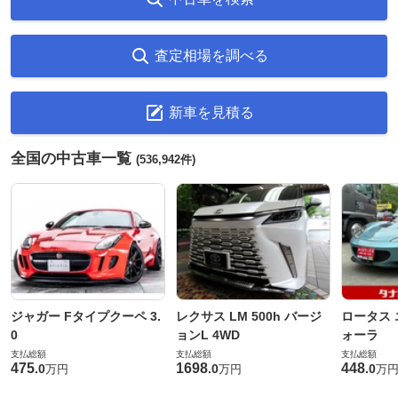
査定相場を調べる
新車を見積る
全国の中古車一覧
(536,942件)
ジャガー Fタイプクーペ 3.
レクサス LM 500h バージ
ロータス 
0
ョンL 4WD
ォーラ
支払総額
支払総額
支払総額
475
1698
448
.
0
.
0
.
0
万円
万円
万