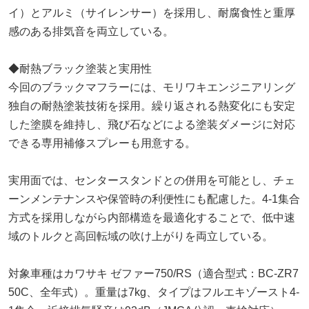
イ）とアルミ（サイレンサー）を採用し、耐腐食性と重厚
感のある排気音を両立している。
◆耐熱ブラック塗装と実用性
今回のブラックマフラーには、モリワキエンジニアリング
独自の耐熱塗装技術を採用。繰り返される熱変化にも安定
した塗膜を維持し、飛び石などによる塗装ダメージに対応
できる専用補修スプレーも用意する。
実用面では、センタースタンドとの併用を可能とし、チェ
ーンメンテナンスや保管時の利便性にも配慮した。4-1集合
方式を採用しながら内部構造を最適化することで、低中速
域のトルクと高回転域の吹け上がりを両立している。
対象車種はカワサキ ゼファー750/RS（適合型式：BC-ZR7
50C、全年式）。重量は7kg、タイプはフルエキゾースト4-