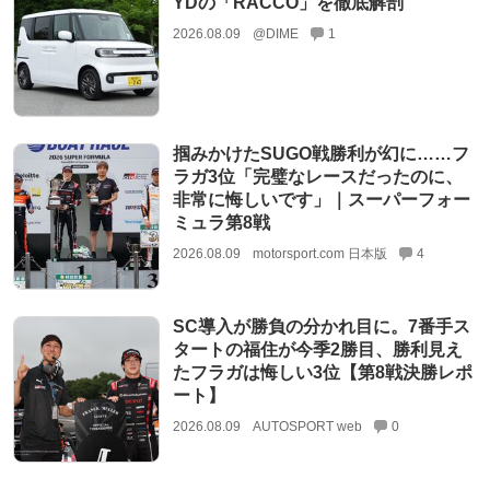
YDの「RACCO」を徹底解剖
2026.08.09
@DIME
1
掴みかけたSUGO戦勝利が幻に……フ
ラガ3位「完璧なレースだったのに、
非常に悔しいです」｜スーパーフォー
ミュラ第8戦
2026.08.09
motorsport.com 日本版
4
SC導入が勝負の分かれ目に。7番手ス
タートの福住が今季2勝目、勝利見え
たフラガは悔しい3位【第8戦決勝レポ
ート】
2026.08.09
AUTOSPORT web
0