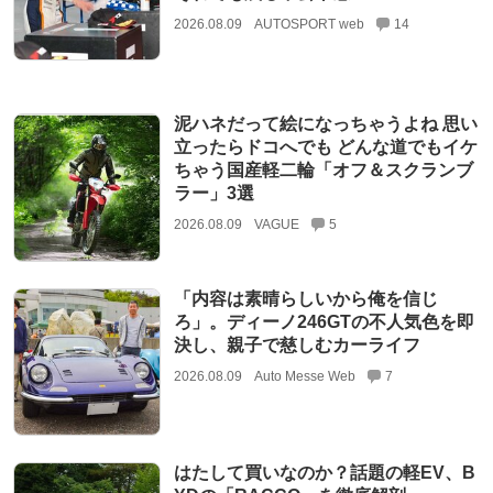
2026.08.09
AUTOSPORT web
14
泥ハネだって絵になっちゃうよね 思い
立ったらドコへでも どんな道でもイケ
ちゃう国産軽二輪「オフ＆スクランブ
ラー」3選
2026.08.09
VAGUE
5
「内容は素晴らしいから俺を信じ
ろ」。ディーノ246GTの不人気色を即
決し、親子で慈しむカーライフ
2026.08.09
Auto Messe Web
7
はたして買いなのか？話題の軽EV、B