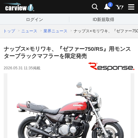
carview!
検索
通知
i
ログイン
ID新規取得
トップ
ニュース
業界ニュース
ナップス×モリワキ、『ゼファー75
ナップス×モリワキ、『ゼファー750/RS』用モンス
ターブラックマフラーを限定発売
2026.05.31 11:35
掲載