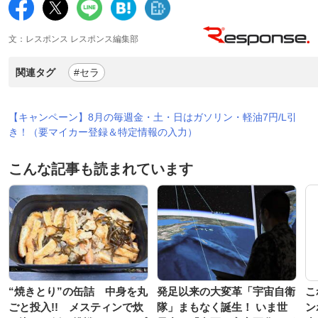
文：レスポンス レスポンス編集部
関連タグ
#セラ
【キャンペーン】8月の毎週金・土・日はガソリン・軽油7円/L引
き！（要マイカー登録＆特定情報の入力）
こんな記事も読まれています
“焼きとり”の缶詰 中身を丸
発足以来の大変革「宇宙自衛
こ
ごと投入!! メスティンで炊
隊」まもなく誕生！ いま世
ン