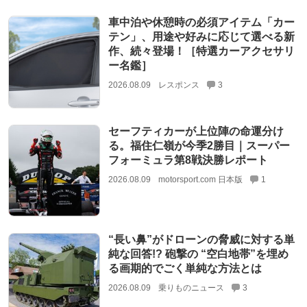
車中泊や休憩時の必須アイテム「カー
テン」、用途や好みに応じて選べる新
作、続々登場！［特選カーアクセサリ
ー名鑑］
2026.08.09
レスポンス
3
セーフティカーが上位陣の命運分け
る。福住仁嶺が今季2勝目｜スーパー
フォーミュラ第8戦決勝レポート
2026.08.09
motorsport.com 日本版
1
“長い鼻”がドローンの脅威に対する単
純な回答!? 砲撃の “空白地帯”を埋め
る画期的でごく単純な方法とは
2026.08.09
乗りものニュース
3