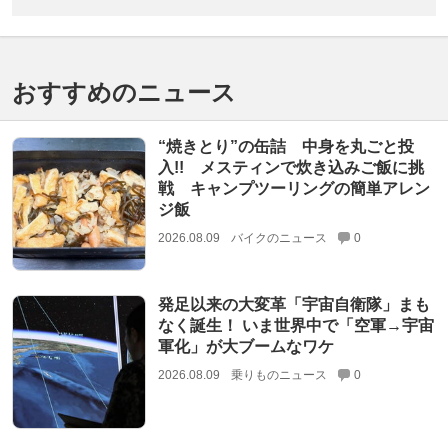
おすすめのニュース
“焼きとり”の缶詰 中身を丸ごと投
入!! メスティンで炊き込みご飯に挑
戦 キャンプツーリングの簡単アレン
ジ飯
2026.08.09
バイクのニュース
0
発足以来の大変革「宇宙自衛隊」まも
なく誕生！ いま世界中で「空軍→宇宙
軍化」が大ブームなワケ
2026.08.09
乗りものニュース
0