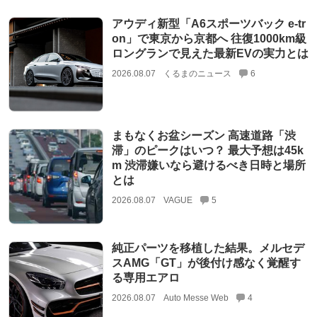
アウディ新型「A6スポーツバック e-tr
on」で東京から京都へ 往復1000km級
ロングランで見えた最新EVの実力とは
2026.08.07
くるまのニュース
6
まもなくお盆シーズン 高速道路「渋
滞」のピークはいつ？ 最大予想は45k
m 渋滞嫌いなら避けるべき日時と場所
とは
2026.08.07
VAGUE
5
純正パーツを移植した結果。メルセデ
スAMG「GT」が後付け感なく覚醒す
る専用エアロ
2026.08.07
Auto Messe Web
4