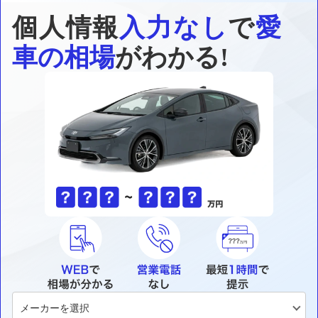
個人情報
入力なし
で
愛
車の相場
がわかる!