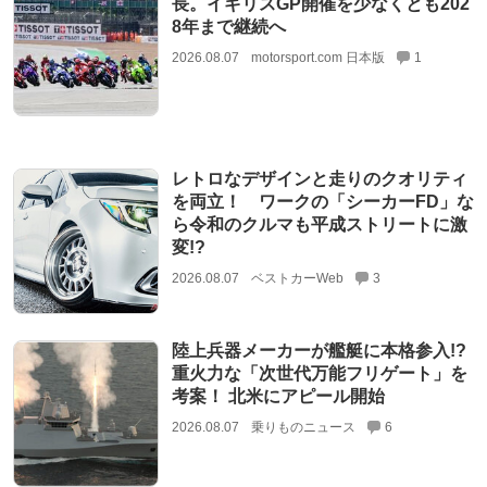
長。イギリスGP開催を少なくとも202
8年まで継続へ
2026.08.07
motorsport.com 日本版
1
レトロなデザインと走りのクオリティ
を両立！ ワークの「シーカーFD」な
ら令和のクルマも平成ストリートに激
変!?
2026.08.07
ベストカーWeb
3
陸上兵器メーカーが艦艇に本格参入!?
重火力な「次世代万能フリゲート」を
考案！ 北米にアピール開始
2026.08.07
乗りものニュース
6