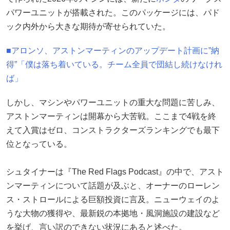
パワーユニットが搭載された。このパッケージには、パド
ック内外から大きな期待が寄せられていた。
■アロンソ、アストンマーティンのアップデート計画に”納
得”「僕は落ち着いている。チーム全員で団結し続けなけれ
ば」
しかし、マシンやパワーユニットの重大な問題に苦しみ、
アストンマーティンは開幕から大苦戦。ここまで4戦を終
えて入賞はゼロ、コンストラクターズランキングでも最下
位となっている。
シュタイナーは『The Red Flags Podcast』の中で、アスト
ンマーティンについて話題が及ぶと、オーナーのローレン
ス・ストロールによる巨額投資に言及。ニューウェイのよ
うな大物の獲得や、最新鋭の本拠地・風洞施設の建設など
を挙げ、言い訳のできない状況にあると述べた。