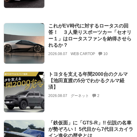
これがEV時代に対するロータスの回
答！ ３人乗りスポーツカー「セオリ
ー１」はロータスファンを納得させら
れるか？
2026.08.07
WEB CARTOP
10
トヨタを支える年間2000台のクルマ
【池田直渡の5分でわかるクルマ経
済】
2026.08.07
グーネット
2
「鉄仮面」に「GTS-R」!! 伝説の名車
が勢ぞろい！ 5代目から7代目スカイラ
イン進化の歴史とは