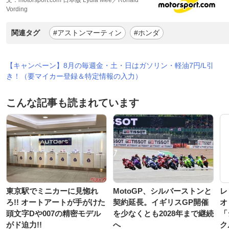
Vording
関連タグ
#アストンマーティン
#ホンダ
【キャンペーン】8月の毎週金・土・日はガソリン・軽油7円/L引
き！（要マイカー登録＆特定情報の入力）
こんな記事も読まれています
東京駅でミニカーに見惚れ
MotoGP、シルバーストンと
レ
ろ!! オートアートが手がけた
契約延長。イギリスGP開催
オ
頭文字Dや007の精密モデル
を少なくとも2028年まで継続
「
がド迫力!!
へ
ク