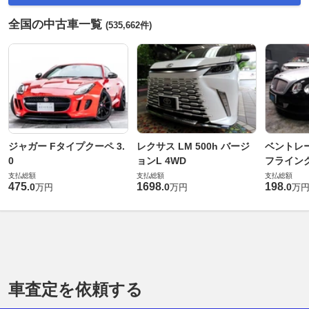
全国の中古車一覧
(535,662件)
ジャガー Fタイプクーペ 3.
レクサス LM 500h バージ
ベントレ
0
ョンL 4WD
フライングス
支払総額
支払総額
支払総額
475
1698
198
.
0
.
0
.
0
万円
万円
万
車査定を依頼する