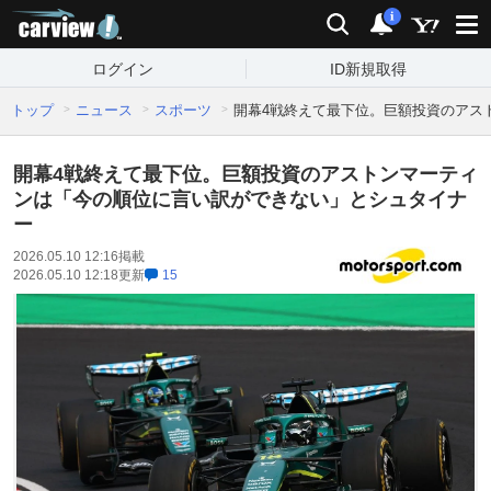
carview!
検索
通知
i
ログイン
ID新規取得
トップ
ニュース
スポーツ
開幕4戦終えて最下位。巨額投資のアス
開幕4戦終えて最下位。巨額投資のアストンマーティ
ンは「今の順位に言い訳ができない」とシュタイナ
ー
2026.05.10 12:16
掲載
2026.05.10 12:18
更新
15