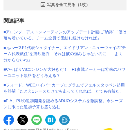
写真を全て見る（1枚）
関連記事
■アロンソ、アストンマーティンのアップデート計画に”納得”「僕は
落ち着いている。チーム全員で団結し続けなければ」
■元ハースF1代表シュタイナー、エイドリアン・ニューウェイの”チ
ーム代表就任”を痛烈批判「それは彼の強みじゃないのに……よく
分からないね」
■やっぱりV8エンジンが大好きだ！ F1参戦メーカーは将来のパワ
ーユニット規格をどう考える？
■フォード、WECハイパーカープログラムでフェルスタッペン起用
を熱望「たとえ1レースだけでも走ってくれれば、とても有益だ」
■FIA、PUの追加開発を認めるADUOシステムを微調整。今シーズ
ンに限った追加予算も盛り込む
文：motorsport.com 日本版 Lydia Mee／Ronald