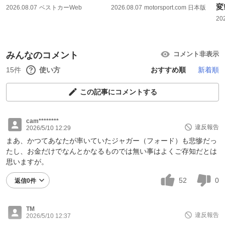
変
2026.08.07
ベストカーWeb
2026.08.07
motorsport.com 日本版
20
みんなのコメント
コメント非表示
15件
使い方
おすすめ順
新着順
この記事にコメントする
cam********
違反報告
2026/5/10 12:29
まあ、かつてあなたが率いていたジャガー（フォード）も悲惨だっ
たし、お金だけでなんとかなるものでは無い事はよくご存知だとは
思いますが。
52
0
返信0件
TM
違反報告
2026/5/10 12:37