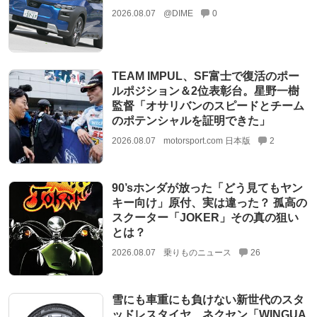
2026.08.07
@DIME
0
TEAM IMPUL、SF富士で復活のポー
ルポジション＆2位表彰台。星野一樹
監督「オサリバンのスピードとチーム
のポテンシャルを証明できた」
2026.08.07
motorsport.com 日本版
2
90’sホンダが放った「どう見てもヤン
キー向け」原付、実は違った？ 孤高の
スクーター「JOKER」その真の狙い
とは？
2026.08.07
乗りものニュース
26
雪にも車重にも負けない新世代のスタ
ッドレスタイヤ ネクセン「WINGUA