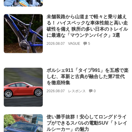
未舗装路から山道まで軽々と乗り越え
る！ ハイスペックな車体性能と高い走
破性を備え 狭所の多い日本のトレイル
に最適な「マウンテンバイク」3選
2026.08.07
VAGUE
5
ポルシェ911「タイプ991」を五感で楽
しむ、革新と古典が融合した第7世代
を徹底特集
2026.08.07
レスポンス
0
使い勝手抜群！安心してロングドライ
ブができるスバルの電動SUV「トレイ
ルシーカー」の魅力