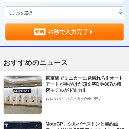
45秒で入力完了
おすすめのニュース
東京駅でミニカーに見惚れろ!! オート
アートが手がけた頭文字Dや007の精
密モデルがド迫力!!
2026.08.07
ベストカーWeb
7
MotoGP、シルバーストンと契約延