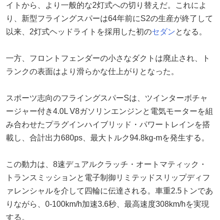
イトから、より一般的な2灯式への切り替えだ。これによ
り、新型フライングスパーは64年前にS2の生産が終了して
以来、2灯式ヘッドライトを採用した初の
セダン
となる。
一方、フロントフェンダーの小さなダクトは廃止され、ト
ランクの表面はより滑らかな仕上がりとなった。
スポーツ志向のフライングスパーSは、ツインターボチャ
ージャー付き4.0L V8ガソリンエンジンと電気モーターを組
み合わせたプラグインハイブリッド・パワートレインを搭
載し、合計出力680ps、最大トルク94.8kg-mを発生する。
この動力は、8速デュアルクラッチ・オートマティック・
トランスミッションと電子制御リミテッドスリップディフ
ァレンシャルを介して四輪に伝達される。車重2.5トンであ
りながら、0-100km/h加速3.6秒、最高速度308km/hを実現
する。