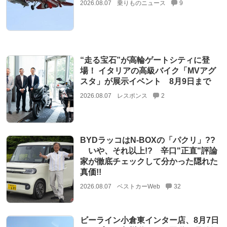
2026.08.07
乗りものニュース
9
“走る宝石”が高輪ゲートシティに登
場！ イタリアの高級バイク「MVアグ
スタ」が展示イベント 8月9日まで
2026.08.07
レスポンス
2
BYDラッコはN-BOXの「パクリ」??
いや、それ以上!? 辛口"正直"評論
家が徹底チェックして分かった隠れた
真価!!
2026.08.07
ベストカーWeb
32
ビーライン小倉東インター店、8月7日