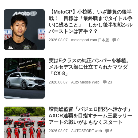
【MotoGP】小椋藍、いざ勝負の後半
戦！ 目標は「最終戦までタイトル争
いに残ること」 しかし後半初戦シル
バーストンは苦手？？
2026.08.07
motorsport.com 日本版
0
実はEクラスの純正バンパーを移植。
メルセデス顔に仕立てられたマツダ
「CX-8」
2026.08.07
Auto Messe Web
23
増岡総監督「パジェロ開発へ活かす」
AXCR連覇を目指すチーム三菱ラリー
アートの戦いがまもなくスタート
2026.08.07
AUTOSPORT web
6