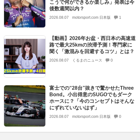
こうで何ができるか楽しみ」発表は今
後数週間以内？
2026.08.07
motorsport.com 日本版
1
【動画】2026年お盆・西日本の高速道
路で最大25kmの渋滞予測！専門家に
聞く「激混みを回避するコツ」とは？
2026.08.07
くるまのニュース
0
富士での“28台”抜きで驚かせたThree
Bond。小出得意のSUGOでもダーク
ホースに？「今のコンセプトはそんな
にずれていないはず」
2026.08.07
motorsport.com 日本版
0