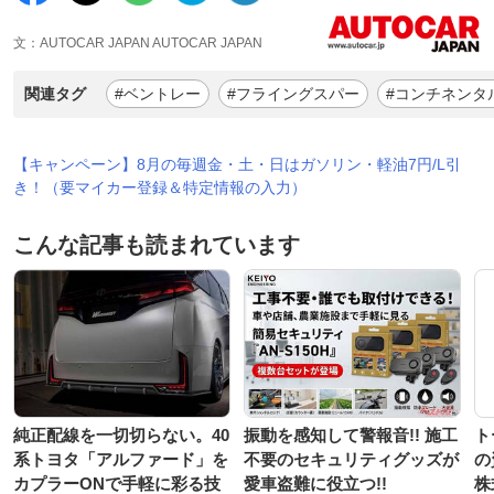
文：AUTOCAR JAPAN AUTOCAR JAPAN
関連タグ
#ベントレー
#フライングスパー
#コンチネンタ
【キャンペーン】8月の毎週金・土・日はガソリン・軽油7円/L引
き！（要マイカー登録＆特定情報の入力）
こんな記事も読まれています
純正配線を一切切らない。40
振動を感知して警報音!! 施工
ト
系トヨタ「アルファード」を
不要のセキュリティグッズが
の
カプラーONで手軽に彩る技
愛車盗難に役立つ!!
株