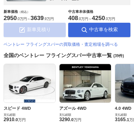
新車価格
中古車本体価格
（税込）
2950
3639
408
4250
.
0万円
～
.
9万円
.
0万円
～
.
0万円
新車見積り
中古車を検索
ベントレー フライングスパーの買取価格・査定相場を調べる
全国のベントレー フライングスパー中古車一覧
(39件)
スピード 4WD
アズール 4WD
4.0 4WD
支払総額
支払総額
支払総額
2910
3290
3165
.
0
.
0
.
1
万円
万円
万