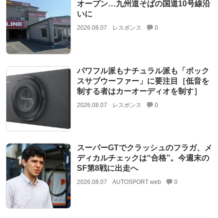
オープン…九州道そばの国道10号線沿
いに
2026.08.07
レスポンス
0
パワフル派もナチュラル派も「ボック
スサブウーファー」に要注目［低音を
制する者はカーオーディオを制す］
2026.08.07
レスポンス
0
スーパーGTでクラッシュのフラガ、メ
ディカルチェックは“合格”。今週末の
SF第8戦に出走へ
2026.08.07
AUTOSPORT web
0