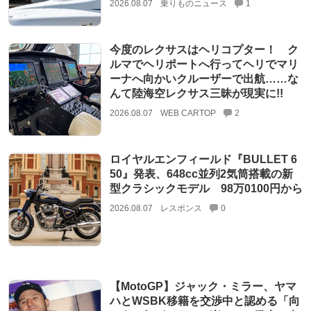
2026.08.07
乗りものニュース
1
今度のレクサスはヘリコプター！ ク
ルマでヘリポートへ行ってヘリでマリ
ーナへ向かいクルーザーで出航……な
んて陸海空レクサス三昧が現実に!!
2026.08.07
WEB CARTOP
2
ロイヤルエンフィールド『BULLET 6
50』発表、648cc並列2気筒搭載の新
型クラシックモデル 98万0100円から
2026.08.07
レスポンス
0
【MotoGP】ジャック・ミラー、ヤマ
ハとWSBK移籍を交渉中と認める「向