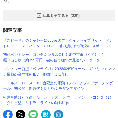
だ。
写真を全て見る（2枚）
関連記事
『スピード』のシャシーに680psのプラグインハイブリッド ベン
トレー・コンチネンタルGTC S 魅力損なわず絶妙にスポーティ
初代ベントレー・コンチネンタルGT【UK中古車ガイド】（1）
掘り出し物は約355万円 破格値で往年の最速4シーターを
ベントレー新型『ベンテイガ』2028年デビューへ ガソリンエンジ
ン搭載の高性能PHEV 電動化は見直し
ロールス・ロイス 100台限定の電動コンバーチブル『ナイチンゲ
ール』初公開 新時代を切り拓くモダンデザイン
社運を賭けた前衛サルーン アストン マーティン・ラゴンダ（1）
クサビ型にリトラ・ライトの鮮烈巨体