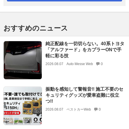
おすすめのニュース
純正配線を一切切らない。40系トヨタ
「アルファード」をカプラーONで手
軽に彩る技
2026.08.07
Auto Messe Web
0
振動を感知して警報音!! 施工不要のセ
キュリティグッズが愛車盗難に役立
つ!!
2026.08.07
ベストカーWeb
0