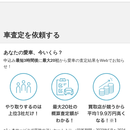
車査定を依頼する
あなたの愛車、今いくら？
申込み
最短3時間後
に
最大20社
から愛車の査定結果をWebでお知ら
せ！