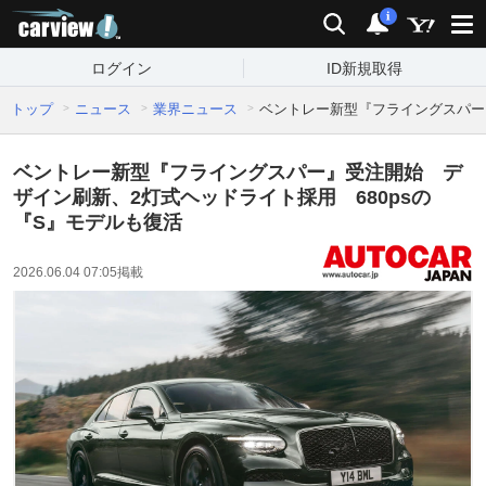
carview!
検索
通知
i
ログイン
ID新規取得
トップ
ニュース
業界ニュース
ベントレー新型『フライングスパー』
ベントレー新型『フライングスパー』受注開始 デ
ザイン刷新、2灯式ヘッドライト採用 680psの
『S』モデルも復活
2026.06.04 07:05
掲載