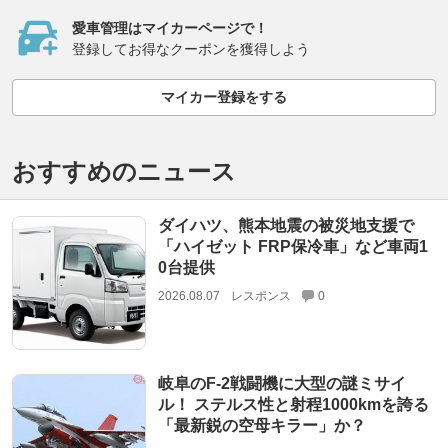
愛車管理はマイカーページで！
登録してお得なクーポンを獲得しよう
マイカー登録をする
おすすめのニュース
ダイハツ、熊本地震の被災地支援で
「ハイゼット FRP保冷車」など車両1
0台提供
2026.08.07
レスポンス
0
岐阜のF-2戦闘機に大型の謎ミサイ
ル！ ステルス性と射程1000kmを誇る
「最新鋭の空母キラー」か？