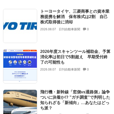
トーヨータイヤ、三菱商事との資本業
務提携を解消 保有株式は2割 自己
株式取得後に消却
2026.08.07
日刊自動車新聞
0
2026年度スキャンツール補助金、予算
消化率は初日で5割超え 早期受付終
了の可能性も
2026.08.07
日刊自動車新聞
0
飛行機・新幹線「窓側vs通路側」論争
ついに決着か!? ”ガチ調査”で判明した
知られざる「新傾向」…あなたはどっ
ち派？